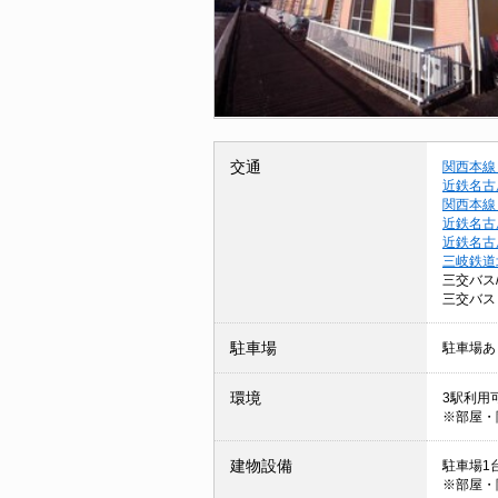
交通
関西本線
近鉄名古
関西本線
近鉄名古
近鉄名古
三岐鉄道
三交バス
三交バス
駐車場
駐車場あ
環境
3駅利用可
※部屋・
建物設備
駐車場1
※部屋・