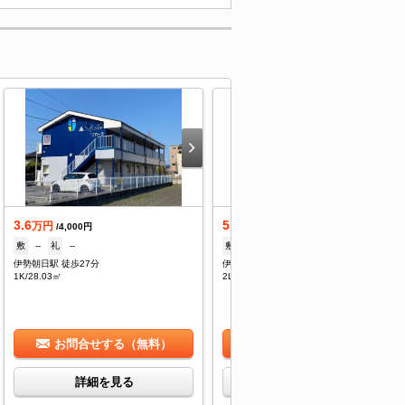
3.6
5.1
万円
万円
/4,000円
/3,300円
敷
--
礼
--
敷
--
礼
--
伊勢朝日駅 徒歩27分
伊勢朝日駅 徒歩20分
1K/28.03㎡
2LDK/58.12㎡
お問合せする（無料）
お問合せする（無料）
詳細を見る
詳細を見る