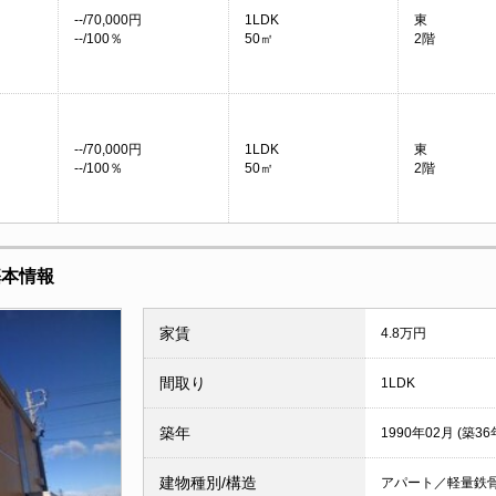
--/70,000円
1LDK
東
--/100％
50㎡
2階
--/70,000円
1LDK
東
--/100％
50㎡
2階
基本情報
家賃
4.8万円
間取り
1LDK
築年
1990年02月 (築36
建物種別/構造
アパート／軽量鉄