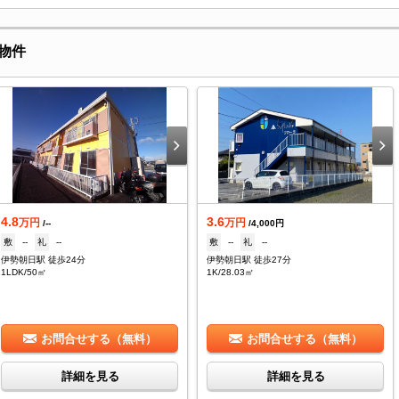
物件
4.8
3.6
万円
万円
/--
/4,000円
敷
--
礼
--
敷
--
礼
--
伊勢朝日駅 徒歩24分
伊勢朝日駅 徒歩27分
1LDK/50㎡
1K/28.03㎡
お問合せする（無料）
お問合せする（無料）
詳細を見る
詳細を見る