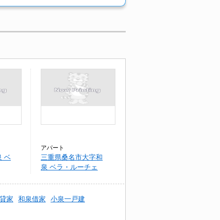
アパート
 ベ
三重県桑名市大字和
泉 ベラ・ルーチェ
貸家
和泉借家
小泉一戸建