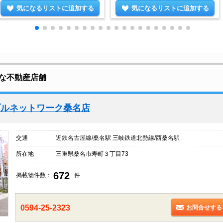
気になるリストに追加する
気になるリストに追加する
な不動産店舗
ブルネットワーク桑名店
交通
近鉄名古屋線/桑名駅 三岐鉄道北勢線/西桑名駅
所在地
三重県桑名市寿町３丁目73
672
掲載物件数：
件
0594-25-2323
お問合せする