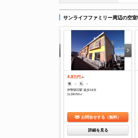
サンライフファミリー周辺の空室
.8
4.8
万円
万円
/2,900円
/--
--
礼
1ヶ月
敷
--
礼
--
勢朝日駅 徒歩14分
伊勢朝日駅 徒歩24分
DK/37.13㎡
1LDK/50㎡
お問合せする（無料）
お問合せする（無料）
詳細を見る
詳細を見る