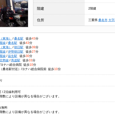
階建
2階建
住所
三重県
桑名市
大字
（東海）
/
桑名駅
徒歩
43
分
屋線
/
桑名駅
徒歩
43
分
（東海）
/
朝日駅
徒歩
39
分
屋線
/
伊勢朝日駅
徒歩
27
分
屋線
/
益生駅
徒歩
30
分
北勢線
/
馬道駅
徒歩
33
分
/ヨナハ総合病院 徒歩
10
分
（桑名駅付近）/ヨナハ総合病院前 徒歩
10
分
り
 / 2沿線利用可
階数により設備が異なる場合がございます。
台無料
階数により設備が異なる場合がございます。