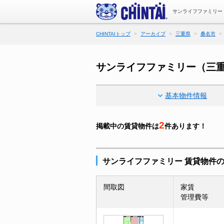
サンライフファミリー
CHINTAIトップ
アーカイブ
三重県
桑名市
サンライフファミリー（三
基本物件情報
2
掲載中の賃貸物件は
件あります！
サンライフファミリー 賃貸物件
間取図
家賃
管理費等