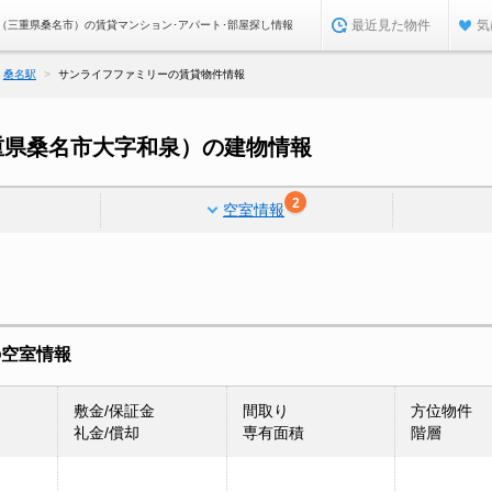
最近見た物件
気
（三重県桑名市）の賃貸マンション･アパート･部屋探し情報
桑名駅
サンライフファミリーの賃貸物件情報
重県桑名市大字和泉）の建物情報
2
空室情報
の空室情報
敷金/保証金
間取り
方位物件
礼金/償却
専有面積
階層