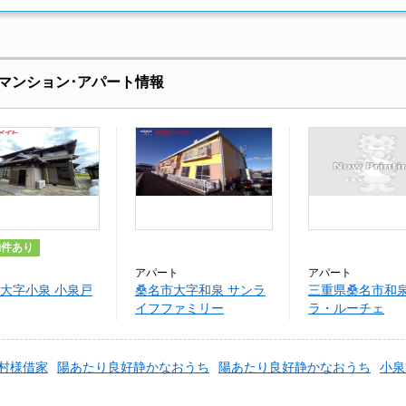
マンション･アパート情報
物件あり
アパート
アパート
大字小泉 小泉戸
桑名市大字和泉 サンラ
三重県桑名市和泉
イフファミリー
ラ・ルーチェ
村様借家
陽あたり良好静かなおうち
陽あたり良好静かなおうち
小泉