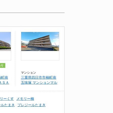
あり
マンション
楠町南
三重県四日市市楠町南
ＡＳＡ
五味塚 マンションマル
カ
リーくす
メモリー楠
ールたまき
プレジールたまき