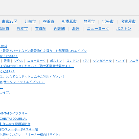
東京23区
川崎市
横浜市
相模原市
静岡市
浜松市
名古屋市
福岡市
熊本市
首都圏
近畿圏
海外
ニューヨーク
ボストン
外賃貸
・賃貸アパートなどの賃貸物件を扱う、お部屋探しのエイブル
せください！
｜
天津
｜
ソウル
｜
ニューヨーク
｜
ボストン
｜
ロンドン
｜
パリ
｜
シンガポール
｜
ハノイ
｜
マニラ
イブルにお任せください！「海外不動産情報サイト」
ください！
は、おもてなしドットコムをご利用ください！
ble(サイタマ ドットエイブル）」
」
カイブ」
INTAIライブラリー
TAI JOURNAL
ク】住みかえ費用補助金
馬村のスノーボード&スキー場
お任せください！「オーナー様向けサイト」