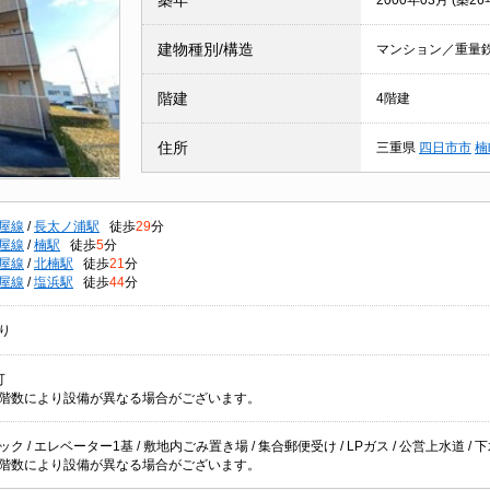
築年
2000年03月 (築26
建物種別/構造
マンション／重量
階建
4階建
住所
三重県
四日市市
楠
屋線
/
長太ノ浦駅
徒歩
29
分
屋線
/
楠駅
徒歩
5
分
屋線
/
北楠駅
徒歩
21
分
屋線
/
塩浜駅
徒歩
44
分
り
可
階数により設備が異なる場合がございます。
ク / エレベーター1基 / 敷地内ごみ置き場 / 集合郵便受け / LPガス / 公営上水道 / 下
階数により設備が異なる場合がございます。