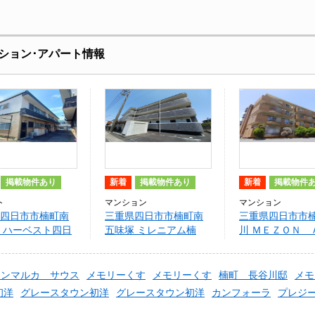
ション･アパート情報
掲載物件あり
新着
掲載物件あり
新着
掲載物件
ト
マンション
マンション
四日市市楠町南
三重県四日市市楠町南
三重県四日市市
 ハーベスト四日
五味塚 ミレニアム楠
川 ＭＥＺＯＮ 
ＨＩ
ョンマルカ サウス
メモリーくす
メモリーくす
楠町 長谷川邸
メモ
初洋
グレースタウン初洋
グレースタウン初洋
カンフォーラ
プレジ