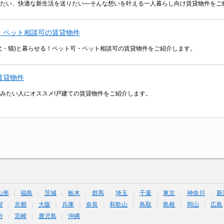
たい、快適な新生活を送りたい―そんな想いを叶える一人暮らし向け賃貸物件をご
・ペット相談可の賃貸物件
犬・猫)と暮らせる！ペット可・ペット相談可の賃貸物件をご紹介します。
賃貸物件
みたい人にオススメ!戸建ての賃貸物件をご紹介します。
山形
福島
茨城
栃木
群馬
埼玉
千葉
東京
神奈川
新
賀
京都
大阪
兵庫
奈良
和歌山
鳥取
島根
岡山
広島
分
宮崎
鹿児島
沖縄