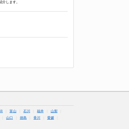
紹介します。
潟
富山
石川
福井
山梨
山口
徳島
香川
愛媛