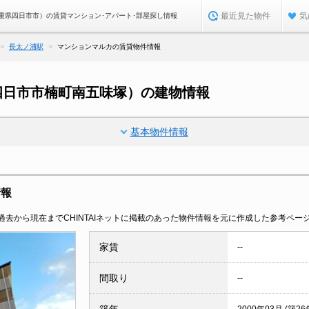
最近見た物件
気
重県四日市市）の賃貸マンション･アパート･部屋探し情報
長太ノ浦駅
マンションマルカの賃貸物件情報
四日市市楠町南五味塚）の建物情報
基本物件情報
情報
去から現在までCHINTAIネットに掲載のあった物件情報を元に作成した参考ペー
家賃
--
間取り
--