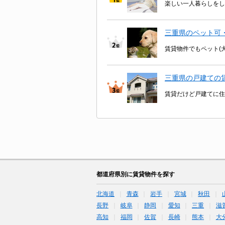
楽しい一人暮らしをし
三重県のペット可
賃貸物件でもペット(
三重県の戸建ての
賃貸だけど戸建てに住
都道府県別に賃貸物件を探す
北海道
青森
岩手
宮城
秋田
長野
岐阜
静岡
愛知
三重
滋
高知
福岡
佐賀
長崎
熊本
大