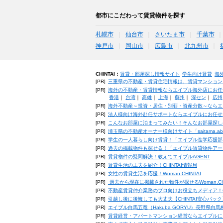
都市にこだわって賃貸物件を探す
札幌市
仙台市
さいたま市
千葉市
神戸市
岡山市
広島市
北九州市
CHINTAI：
賃貸・部屋探し情報サイト
学生向け賃貸
海
[PR]
三重県の不動産・賃貸住宅情報は、賃貸マンション
[PR]
海外の不動産・賃貸情報ならエイブル海外店にお任
香港
｜
台湾
｜
高雄
｜
上海
｜
蘇州
｜
深セン
｜
広州
[PR]
海外不動産～投資・居住・別荘・資産分散～ならエ
[PR]
法人様向け海外赴任サポートならエイブルにお任せ
[PR]
こんなお部屋に泊まってみたい！そんなお部屋探し
[PR]
埼玉県の不動産オーナー様向けサイト「saitama.a
[PR]
学生の一人暮らし向け賃貸！「エイブル進学応援部
[PR]
過去の掲載物件も探せる！「エイブル賃貸物件アー
[PR]
賃貸物件の疑問解決！教えてエイブルAGENT
[PR]
賃貸生活の工夫を紹介！CHINTAI情報局
[PR]
女性の賃貸生活を応援！Woman.CHINTAI
[PR]
過去から現在に掲載された物件が探せるWoman.CH
[PR]
不動産賃貸仲介業務のプロ向けお役立ちメディア！CHIN
[PR]
引越し後に後悔しても大丈夫【CHINTAI安心パッ
[PR]
エイブル白馬五竜（Hakuba GORYU）長野県白
[PR]
賃貸経営・アパートマンション経営ならエイブルに