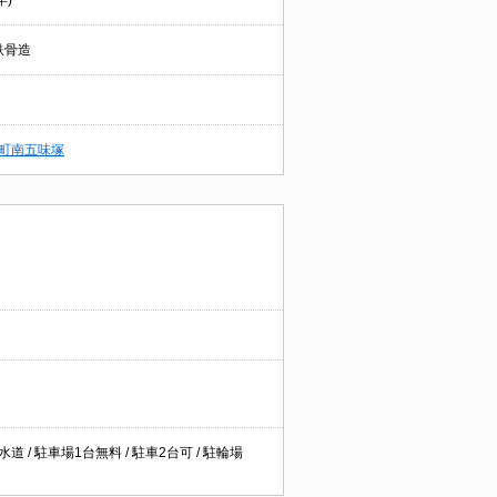
年)
鉄骨造
町南五味塚
水道 / 駐車場1台無料 / 駐車2台可 / 駐輪場