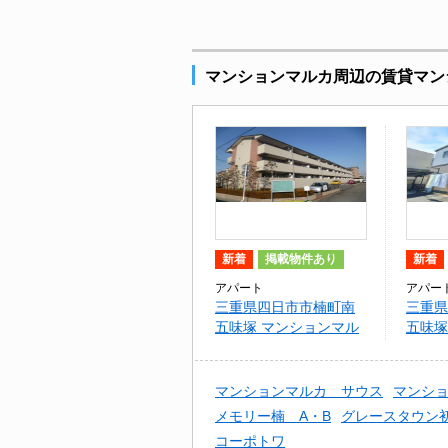
マンションマルカ周辺の賃貸マン
新着
掲載物件あり
新着
アパート
アパー
三重県四日市市楠町南
三重県
五味塚 マンションマル
五味塚
カ サウス
市
マンションマルカ サウス
マンシ
メモリー楠 A・B
グレースタウン
コーポトワ