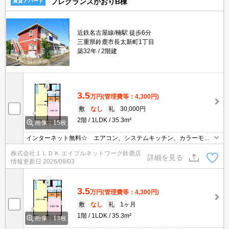
フレグランスかおりB棟
賃貸アパート
近鉄名古屋線/楠駅 徒歩6分
三重県鈴鹿市長太新町1丁目
築32年
2階建
3.5
万円
(管理費等：4,300円)
敷
なし
礼
30,000円
2階
1LDK
35.3m²
画像：15枚
インターネット無料☆ エアコン、システムキッチン、カラーモニ
ター付インターホン等付いて設備充実の物件です☆ 設備充実でお
株式会社１ＬＤＫ エイブルネットワーク鈴鹿店
値打ち家賃が魅力的ですね☆ お問い合わせはグリーンの看板「エ
詳細を見る
情報更新日
2026/08/03
イブル」まで☆
3.5
万円
(管理費等：4,300円)
敷
なし
礼
1ヶ月
1階
1LDK
35.3m²
画像：13枚