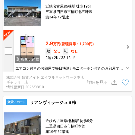
近鉄名古屋線/楠駅 徒歩19分
三重県四日市市楠町北五味塚
築34年
2階建
2.9
万円
(管理費等：1,700円)
敷
なし
礼
なし
2階
2K
33.12m²
画像：24枚
エアコン付きのお部屋で毎日快適♪ モニターホン付きのお部屋で
す。お部屋から訪問者を確認できるのでセキュリティ面はもちろん
株式会社 賃貸メイト エイブルネットワーク本店
知らない人やセールスに対応する必要もありません。
詳細を見る
ギャラリー店
情報更新日
2026/08/10
リアンヴィラージュＢ棟
賃貸アパート
近鉄名古屋線/北楠駅 徒歩9分
三重県四日市市楠町本郷
築16年
2階建