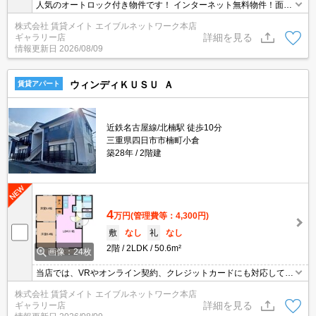
人気のオートロック付き物件です！ インターネット無料物件！面倒
な個人での手続き不要でご利用いただけます♪私生活はもちろんテレ
株式会社 賃貸メイト エイブルネットワーク本店
ワーク勤務の方にもおすすめですよ♪
詳細を見る
ギャラリー店
情報更新日
2026/08/09
ウィンディＫＵＳＵ Ａ
賃貸アパート
近鉄名古屋線/北楠駅 徒歩10分
三重県四日市市楠町小倉
築28年
2階建
4
万円
(管理費等：4,300円)
敷
なし
礼
なし
2階
2LDK
50.6m²
画像：24枚
当店では、VRやオンライン契約、クレジットカードにも対応してお
りWEBのみでの契約も可能ですのでお気軽にお問い合わせ下さい！
株式会社 賃貸メイト エイブルネットワーク本店
詳細を見る
ギャラリー店