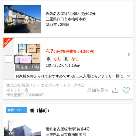
近鉄名古屋線/北楠駅 徒歩12分
三重県四日市市楠町本郷
築23年
2階建
4.7
万円
(管理費等：4,300円)
敷
なし
礼
なし
1階
2LDK
61.19m²
画像：19枚
お家賃を抑えられておすすめです♪お二人入居にもファミリー様にも
おすすめの広さのお部屋です♪
株式会社 賃貸メイト エイブルネットワーク本店
詳細を見る
ギャラリー店
情報更新日
2026/08/09
響（楠町）
賃貸アパート
近鉄名古屋線/楠駅 徒歩4分
三重県四日市市楠町南川