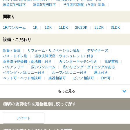
家賃3万円以下
家賃5万円以下
学生割引制度（学割）対象
間取り
1R/ワンルーム
1K
1DK
1LDK
2K/2DK
2LDK
3LDK
設備・こだわり
新築・築浅
リフォーム・リノベーション済み
デザイナーズ
バス・トイレ別
温水洗浄便座（ウォシュレット）付き
食器洗浄乾燥機（食洗機）付き
カウンターキッチン付き
収納重視
バリアフリー
広いワンルーム
広いリビング・ダイニングがある
ベランダ・バルコニー付き
ルーフバルコニー付き
屋上付き
ペット可・ペット相談可
楽器相談可
ピアノ相談可
DIY可
もっと見る
楠駅の賃貸物件を建物種別に絞って探す
アパート