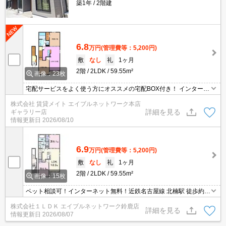
築1年
2階建
6.8
万円
(管理費等：5,200円)
敷
なし
礼
1ヶ月
2階
2LDK
59.55m²
画像：23枚
宅配サービスをよく使う方にオススメの宅配BOX付き！ インターネ
ット無料物件！面倒な個人での手続き不要でご利用いただけます♪私
株式会社 賃貸メイト エイブルネットワーク本店
生活はもちろんテレワーク勤務の方にもおすすめですよ♪
詳細を見る
ギャラリー店
情報更新日
2026/08/10
6.9
万円
(管理費等：5,200円)
敷
なし
礼
1ヶ月
2階
2LDK
59.55m²
画像：15枚
ペット相談可！インターネット無料！近鉄名古屋線 北楠駅 徒歩約7
分！追い焚き・エアコンなど設備充実！
株式会社１ＬＤＫ エイブルネットワーク鈴鹿店
詳細を見る
情報更新日
2026/08/07