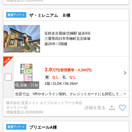
情報更新日
2026/08/09
ザ・ミレニアム Ｂ棟
賃貸アパート
近鉄名古屋線/北楠駅 徒歩9分
三重県四日市市楠町北五味塚
築26年
2階建
3.9
万円
(管理費等：4,300円)
敷
なし
礼
なし
1階
2LDK
56.26m²
画像：21枚
当店では、VRやオンライン契約、クレジットカードにも対応してお
りWEBのみでの契約も可能ですのでお気軽にお問い合わせ下さい！
株式会社 賃貸メイト エイブルネットワーク本店
詳細を見る
ギャラリー店
情報更新日
2026/08/09
プリエールA棟
賃貸アパート