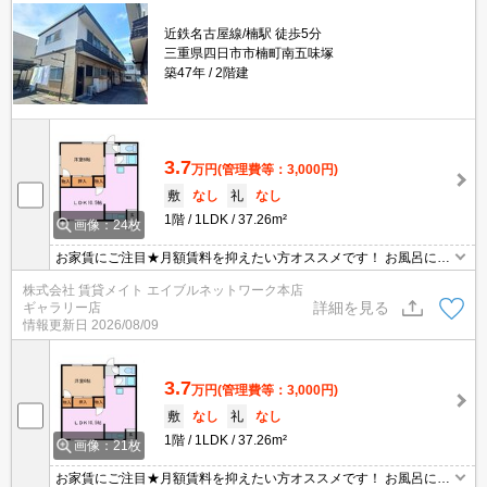
近鉄名古屋線/楠駅 徒歩5分
三重県四日市市楠町南五味塚
築47年
2階建
3.7
万円
(管理費等：3,000円)
敷
なし
礼
なし
1階
1LDK
37.26m²
画像：24枚
お家賃にご注目★月額賃料を抑えたい方オススメです！ お風呂にゆ
っくり浸かりたい方・空間を別々に分けたい方にオススメなバス・
株式会社 賃貸メイト エイブルネットワーク本店
トイレ別物件です♪
詳細を見る
ギャラリー店
情報更新日
2026/08/09
3.7
万円
(管理費等：3,000円)
敷
なし
礼
なし
1階
1LDK
37.26m²
画像：21枚
お家賃にご注目★月額賃料を抑えたい方オススメです！ お風呂にゆ