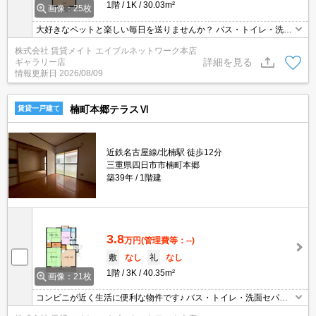
1階
1K
30.03m²
画像：25枚
大好きなペットと楽しい毎日を送りませんか？ バス・トイレ・洗面
セパレートタイプです！お風呂をゆっくり使いたい方にオススメ★
株式会社 賃貸メイト エイブルネットワーク本店
詳細を見る
ギャラリー店
情報更新日
2026/08/09
楠町本郷テラスⅥ
賃貸一戸建て
近鉄名古屋線/北楠駅 徒歩12分
三重県四日市市楠町本郷
築39年
1階建
3.8
万円
(管理費等：--)
敷
なし
礼
なし
1階
3K
40.35m²
画像：21枚
コンビニが近く生活に便利な物件です♪ バス・トイレ・洗面セパレ
ートタイプです！お風呂をゆっくり使いたい方にオススメ★