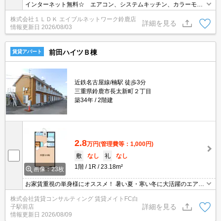
インターネット無料☆ エアコン、システムキッチン、カラーモニ
ター付インターホン等付いて設備充実の物件です☆ 設備充実でお
株式会社１ＬＤＫ エイブルネットワーク鈴鹿店
値打ち家賃が魅力的ですね☆ お問い合わせはグリーンの看板「エ
詳細を見る
情報更新日
2026/08/03
イブル」まで☆
前田ハイツＢ棟
賃貸アパート
近鉄名古屋線/楠駅 徒歩3分
三重県鈴鹿市長太新町２丁目
築34年
2階建
2.8
万円
(管理費等：1,000円)
敷
なし
礼
なし
1階
1R
23.18m²
画像：23枚
お家賃重視の単身様にオススメ！ 暑い夏・寒い冬に大活躍のエアコ
ン♪エアコン付き物件ならオールシーズン快適に過ごせます◎
株式会社賃貸コンサルティング 賃貸メイトFC白
詳細を見る
子駅前店
情報更新日
2026/08/09