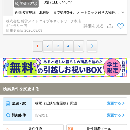
3階
1LDK
46m²
画像：27枚
近鉄名古屋線「北楠駅」まで徒歩3分。 オートロック付きの物件で
一人暮らしの方も安心です。
株式会社 賃貸メイト エイブルネットワーク本店
詳細を見る
ギャラリー店
情報更新日
2026/08/09
1
2
3
4
5
検索条件を変更する
楠駅（近鉄名古屋線）周辺
変更する
沿線・駅
詳細条件
指定なし
変更する
条件保存
物件新着メール