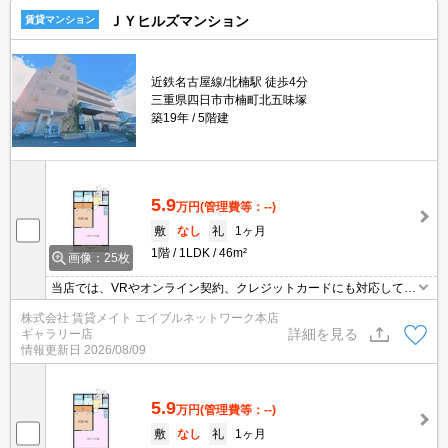
ＪＹヒルズマンション
賃貸マンション
近鉄名古屋線/北楠駅 徒歩4分
三重県四日市市楠町北五味塚
築19年
5階建
5.9
万円
(管理費等：--)
敷
なし
礼
1ヶ月
1階
1LDK
46m²
画像：25枚
当店では、VRやオンライン契約、クレジットカードにも対応してお
りWEBのみでの契約も可能ですのでお気軽にお問い合わせ下さい！
株式会社 賃貸メイト エイブルネットワーク本店
詳細を見る
ギャラリー店
情報更新日
2026/08/09
5.9
万円
(管理費等：--)
敷
なし
礼
1ヶ月