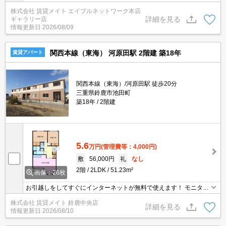
っくり浸かりたい方・空間を別々に分けたい方にオススメなバス・
株式会社 賃貸メイト エイブルネットワーク本店
トイレ別物件です♪
詳細を見る
ギャラリー店
情報更新日
2026/08/09
関西本線（東海） 河原田駅 2階建 築18年
賃貸アパート
関西本線（東海）/河原田駅 徒歩20分
三重県鈴鹿市池田町
築18年
2階建
5.6
万円
(管理費等：4,000円)
敷
56,000円
礼
なし
2階
2LDK
51.23m²
画像：26枚
お引越しをしてすぐにインターネットが無料で使えます！ モニター
ホン付きのお部屋です。お部屋から訪問者を確認できるのでセキュ
株式会社 賃貸メイト 鈴鹿中央店
リティ面はもちろん知らない人やセールスに対応する必要もありま
詳細を見る
情報更新日
2026/08/10
せん。