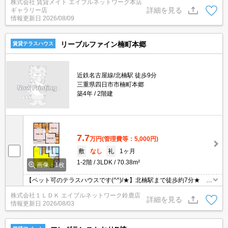
株式会社 賃貸メイト エイブルネットワーク本店
詳細を見る
ギャラリー店
情報更新日
2026/08/09
リーブルファイン楠町本郷
賃貸テラスハウス
近鉄名古屋線/北楠駅 徒歩9分
三重県四日市市楠町本郷
築4年
2階建
7.7
万円
(管理費等：5,000円)
敷
なし
礼
1ヶ月
1-2階
3LDK
70.38m²
画像：1枚
【ペット可のテラスハウスです(^^)/★】北楠駅まで徒歩約7分★ エ
アコン2基、追い焚き、温水洗浄便座付き★ お風呂は一坪バスな
株式会社１ＬＤＫ エイブルネットワーク鈴鹿店
のでゆ～ったり入れます(^^)/ お問い合わせはグリーンの看板「エ
詳細を見る
情報更新日
2026/08/03
イブル」まで☆