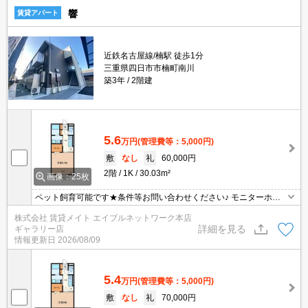
響
賃貸アパート
近鉄名古屋線/楠駅 徒歩1分
三重県四日市市楠町南川
築3年
2階建
5.6
万円
(管理費等：5,000円)
敷
なし
礼
60,000円
2階
1K
30.03m²
画像：25枚
ペット飼育可能です★条件等お問い合わせください♪ モニターホン
付きのお部屋です。お部屋から訪問者を確認できるのでセキュリテ
株式会社 賃貸メイト エイブルネットワーク本店
ィ面はもちろん知らない人やセールスに対応する必要もありませ
詳細を見る
ギャラリー店
ん。
情報更新日
2026/08/09
5.4
万円
(管理費等：5,000円)
敷
なし
礼
70,000円