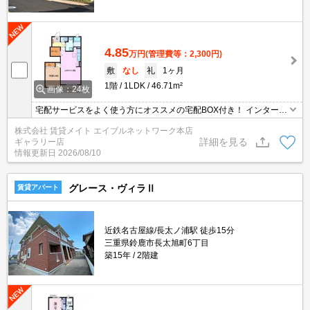
4.85
万円
(管理費等：2,300円)
敷
なし
礼
1ヶ月
1階
1LDK
46.71m²
画像：24枚
宅配サービスをよく使う方にオススメの宅配BOX付き！ インターネ
ット無料物件！面倒な個人での手続き不要でご利用いただけます♪私
株式会社 賃貸メイト エイブルネットワーク本店
生活はもちろんテレワーク勤務の方にもおすすめですよ♪
詳細を見る
ギャラリー店
情報更新日
2026/08/10
グレース・ヴィラⅡ
賃貸アパート
近鉄名古屋線/長太ノ浦駅 徒歩15分
三重県鈴鹿市長太旭町6丁目
築15年
2階建