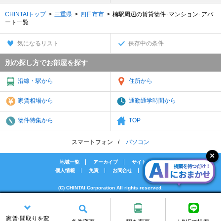
CHINTAIトップ
三重県
四日市市
楠駅周辺の賃貸物件･マンション･アパ
ート一覧
気になるリスト
保存中の条件
別の探し方でお部屋を探す
沿線・駅から
住所から
家賃相場から
通勤通学時間から
物件特集から
TOP
スマートフォン
パソコン
地域一覧
アーカイブ
サイトマップ
個人情報
免責
お問合せ
会社案内
(C) CHINTAI Corporation All rights reserved.
[PR]賃貸物件の疑問解決！教えてエイブルAGENT
[PR]賃貸生活の工夫を紹介！CHINTAI情報局
家賃·間取りを変
[PR]女性の賃貸生活を応援！Woman.CHINTAI