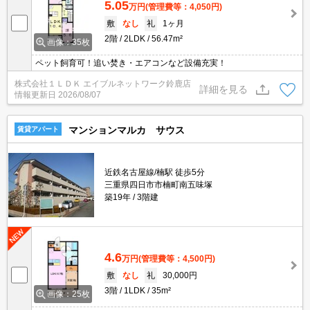
5.05
万円
(管理費等：4,050円)
敷
なし
礼
1ヶ月
2階
2LDK
56.47m²
画像：35枚
ペット飼育可！追い焚き・エアコンなど設備充実！
株式会社１ＬＤＫ エイブルネットワーク鈴鹿店
詳細を見る
情報更新日
2026/08/07
マンションマルカ サウス
賃貸アパート
近鉄名古屋線/楠駅 徒歩5分
三重県四日市市楠町南五味塚
築19年
3階建
4.6
万円
(管理費等：4,500円)
敷
なし
礼
30,000円
3階
1LDK
35m²
画像：25枚