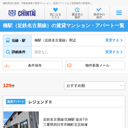
楠駅周辺の賃貸・不動産情報で賃貸マンション・賃貸アパートなど賃貸物件の部屋探し
お部屋を探す
気になる
最近見た
保存中の
リスト
物件
条件
沿線・駅から
楠駅（近鉄名古屋線）の賃貸マンション・アパート一覧
住所から
家賃相場から
楠駅（近鉄名古屋線）周辺
変更する
沿線・駅
通勤通学時間から
詳細条件
指定なし
変更する
物件特集から
条件保存
物件新着メール
不動産会社から
TOP
129
件
レジェンドⅡ
賃貸アパート
近鉄名古屋線/北楠駅 徒歩7分
三重県四日市市楠町北五味塚