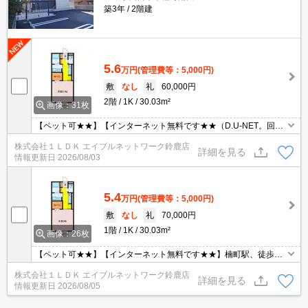
築3年
2階建
5.6
万円
(管理費等：5,000円)
敷
なし
礼
60,000円
2階
1K
30.03m²
画像：31枚
【ペット可★★】【インターネット無料です★★（D.U-NET。回線
工事後使用可）】楠町駅、徒歩約1分(^^♪★ 通勤に便利な立地です
株式会社１ＬＤＫ エイブルネットワーク鈴鹿店
ね！！ セコム付で防犯面も安心★ エアコン、追焚、浴室乾燥機
詳細を見る
情報更新日
2026/08/03
等設備も充実していますよ～！！
5.4
万円
(管理費等：5,000円)
敷
なし
礼
70,000円
1階
1K
30.03m²
画像：26枚
【ペット可★★】【インターネット無料です★★】楠町駅、徒歩約
1分(^^♪★ 通勤に便利な立地ですね！！ セコム付で防犯面も安心
株式会社１ＬＤＫ エイブルネットワーク鈴鹿店
★ エアコン、追焚、浴室乾燥機等設備も充実していますよ～！！
詳細を見る
情報更新日
2026/08/05