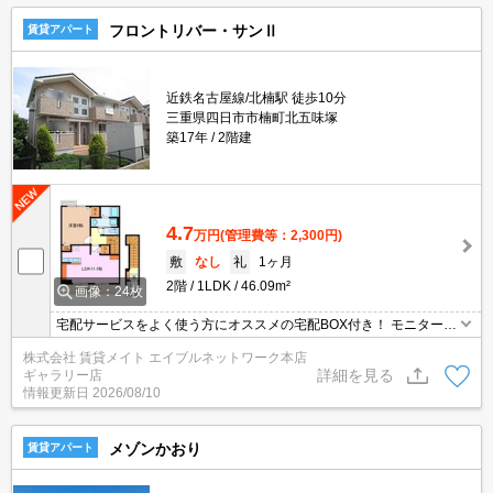
フロントリバー・サンⅡ
賃貸アパート
近鉄名古屋線/北楠駅 徒歩10分
三重県四日市市楠町北五味塚
築17年
2階建
4.7
万円
(管理費等：2,300円)
敷
なし
礼
1ヶ月
2階
1LDK
46.09m²
画像：24枚
宅配サービスをよく使う方にオススメの宅配BOX付き！ モニターホ
ン付きのお部屋です。お部屋から訪問者を確認できるのでセキュリ
株式会社 賃貸メイト エイブルネットワーク本店
ティ面はもちろん知らない人やセールスに対応する必要もありませ
詳細を見る
ギャラリー店
ん。
情報更新日
2026/08/10
メゾンかおり
賃貸アパート