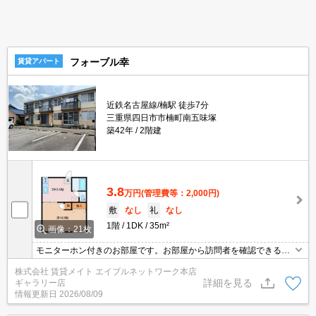
フォーブル幸
賃貸アパート
近鉄名古屋線/楠駅 徒歩7分
三重県四日市市楠町南五味塚
築42年
2階建
3.8
万円
(管理費等：2,000円)
敷
なし
礼
なし
1階
1DK
35m²
画像：21枚
モニターホン付きのお部屋です。お部屋から訪問者を確認できるの
でセキュリティ面はもちろん知らない人やセールスに対応する必要
株式会社 賃貸メイト エイブルネットワーク本店
もありません。
詳細を見る
ギャラリー店
情報更新日
2026/08/09