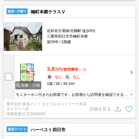
楠町本郷テラスⅤ
賃貸一戸建て
近鉄名古屋線/北楠駅 徒歩9分
三重県四日市市楠町本郷
築39年
1階建
3.8
万円
(管理費等：--)
敷
なし
礼
なし
1階
3K
39.2m²
画像：23枚
モニターホン付きのお部屋です。お部屋から訪問者を確認できるの
でセキュリティ面はもちろん知らない人やセールスに対応する必要
株式会社 賃貸メイト エイブルネットワーク本店
もありません。
詳細を見る
ギャラリー店
情報更新日
2026/08/09
ハーベスト四日市
賃貸アパート