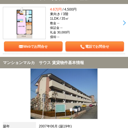
4.6万円
/ 4,500円
東向き / 3階
1LDK / 35㎡
敷金 --
保証金 --
礼金 30,000円
償却 --
Webでお問合せ
電話でお問合せ
マンションマルカ サウス 賃貸物件基本情報
築年
2007年06月 (築19年)