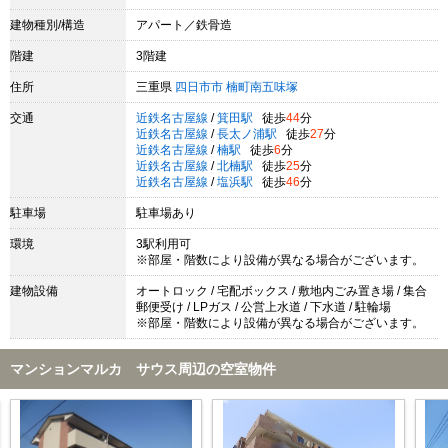
建物種別/構造
アパート／鉄骨造
階建
3階建
住所
三重県
四日市市
楠町南五味塚
交通
近鉄名古屋線
/
箕田駅
徒歩
44
分
近鉄名古屋線
/
長太ノ浦駅
徒歩
27
分
近鉄名古屋線
/
楠駅
徒歩
6
分
近鉄名古屋線
/
北楠駅
徒歩
25
分
近鉄名古屋線
/
塩浜駅
徒歩
46
分
駐車場
駐車場あり
環境
3駅利用可
※部屋・階数により設備が異なる場合がございます。
建物設備
オートロック / 宅配ボックス / 敷地内ごみ置き場 / 集合
郵便受け / LPガス / 公営上水道 / 下水道 / 駐輪場
※部屋・階数により設備が異なる場合がございます。
マンションマルカ サウス周辺の空室物件