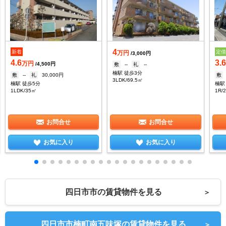
4
新着
定
万円
/3,000円
4.6
3.
万円
/4,500円
敷
--
礼
--
楠駅 徒歩3分
敷
--
礼
30,000円
敷
3LDK/69.5㎡
楠駅 徒歩5分
楠駅
1LDK/35㎡
1R/
お問合せ
お問合せ
お気に入り
お気に入り
四日市市の賃貸物件を見る
＞
四日市市楠町南五味塚の賃貸物件を見る
＞