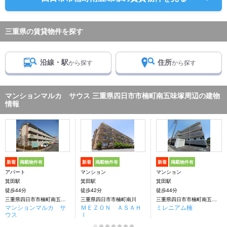
三重県の賃貸物件を探す
沿線・駅
住所
から探す
から探す
マンションマルカ サウス 三重県四日市市楠町南五味塚周辺の建物
情報
新着
掲載物件有
新着
掲載物件有
新着
掲載物件有
アパート
マンション
マンション
箕田駅
箕田駅
箕田駅
徒歩44分
徒歩42分
徒歩44分
三重県四日市市楠町南五味塚
三重県四日市市楠町南川
三重県四日市市楠町南五味塚
マンションマルカ サ
ＭＥＺＯＮ ＡＳＡＨ
ミレニアム楠
ウス
Ｉ