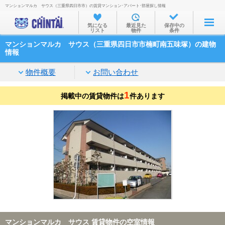
マンションマルカ サウス（三重県四日市市）の賃貸マンション･アパート･部屋探し情報
お部屋を探す
気になる
最近見た
保存中の
リスト
物件
条件
沿線・駅から
マンションマルカ サウス（三重県四日市市楠町南五味塚）の建物
住所から
情報
家賃相場から
物件概要
お問い合わせ
通勤通学時間から
1
掲載中の賃貸物件は
件あります
物件特集から
不動産会社から
TOP
マンションマルカ サウス 賃貸物件の空室情報