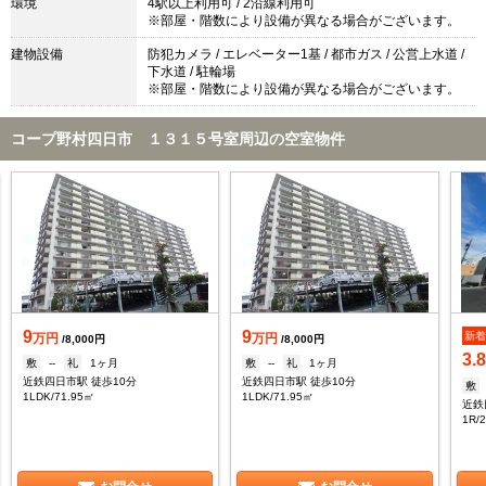
環境
4駅以上利用可 / 2沿線利用可
※部屋・階数により設備が異なる場合がございます。
建物設備
防犯カメラ / エレベーター1基 / 都市ガス / 公営上水道 /
下水道 / 駐輪場
※部屋・階数により設備が異なる場合がございます。
コープ野村四日市 １３１５号室周辺の空室物件
9
9
新
万円
万円
/8,000円
/8,000円
3.
敷
--
礼
1ヶ月
敷
--
礼
1ヶ月
近鉄四日市駅 徒歩10分
近鉄四日市駅 徒歩10分
敷
1LDK/71.95㎡
1LDK/71.95㎡
近鉄
1R/