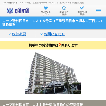
コープ野村四日市 １３１５号室（三重県四日市市）の賃貸マンション･アパート･部屋探し情報
お部屋を探す
気になる
最近見た
保存中の
リスト
物件
条件
沿線・駅から
コープ野村四日市 １３１５号室（三重県四日市市堀木１丁目）の
住所から
建物情報
家賃相場から
物件概要
お問い合わせ
通勤通学時間から
2
掲載中の賃貸物件は
件あります
物件特集から
不動産会社から
TOP
コープ野村四日市 １３１５号室 賃貸物件の空室情報