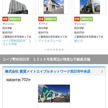
新着
掲載物件有
新着
掲載物件有
新着
掲載物件有
マンション
アパート
マンション
四日市駅
四日市駅
四日市駅
徒歩25分
徒歩27分
徒歩25分
三重県四日市市堀木１丁目
三重県四日市市堀木２丁目
三重県四日市市西浦２丁目
コープ野村四日市 １
アトリオクレール
林ビル
３１５号室
コープ野村四日市 １３１５号室周辺が得意な不動産店舗
株式会社 賃貸メイトエイブルネットワーク四日市中央店
702
掲載物件数:
件