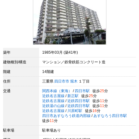
築年
1985年03月 (築41年)
建物種別/構造
マンション／鉄骨鉄筋コンクリート造
階建
14階建
住所
三重県
四日市市
堀木
１丁目
交通
関西本線（東海）
/
四日市駅
徒歩
25
分
近鉄名古屋線
/
新正駅
徒歩
25
分
近鉄名古屋線
/
近鉄四日市駅
徒歩
11
分
近鉄湯の山線
/
近鉄四日市駅
徒歩
11
分
近鉄名古屋線
/
川原町駅
徒歩
16
分
四日市あすなろう鉄道内部線
/
あすなろう四日市駅
徒歩
11
分
駐車場
駐車場あり