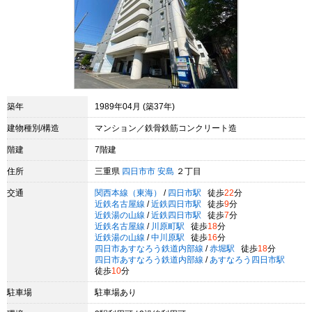
築年
1989年04月 (築37年)
建物種別/構造
マンション／鉄骨鉄筋コンクリート造
階建
7階建
住所
三重県
四日市市
安島
２丁目
交通
関西本線（東海）
/
四日市駅
徒歩
22
分
近鉄名古屋線
/
近鉄四日市駅
徒歩
9
分
近鉄湯の山線
/
近鉄四日市駅
徒歩
7
分
近鉄名古屋線
/
川原町駅
徒歩
18
分
近鉄湯の山線
/
中川原駅
徒歩
16
分
四日市あすなろう鉄道内部線
/
赤堀駅
徒歩
18
分
四日市あすなろう鉄道内部線
/
あすなろう四日市駅
徒歩
10
分
駐車場
駐車場あり