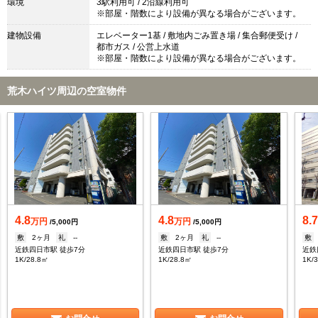
環境
3駅利用可 / 2沿線利用可
※部屋・階数により設備が異なる場合がございます。
建物設備
エレベーター1基 / 敷地内ごみ置き場 / 集合郵便受け /
都市ガス / 公営上水道
※部屋・階数により設備が異なる場合がございます。
荒木ハイツ周辺の空室物件
4.8
4.8
8.
万円
万円
/5,000円
/5,000円
敷
2ヶ月
礼
--
敷
2ヶ月
礼
--
敷
近鉄四日市駅 徒歩7分
近鉄四日市駅 徒歩7分
近鉄
1K/28.8㎡
1K/28.8㎡
1K/