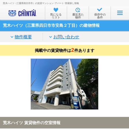
荒木ハイツ（三重県四日市市）の賃貸マンション･アパート･部屋探し情報
お部屋を探す
気になる
最近見た
保存中の
リスト
物件
条件
沿線・駅から
荒木ハイツ（三重県四日市市安島２丁目）の建物情報
住所から
物件概要
お問い合わせ
家賃相場から
2
掲載中の賃貸物件は
通勤通学時間から
件あります
物件特集から
不動産会社から
TOP
荒木ハイツ 賃貸物件の空室情報