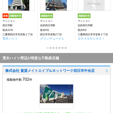
新着
掲載物件有
掲載物件有
掲載物件有
マンション
マンション
マンション
四日市駅
近鉄四日市駅
近鉄四日市駅
徒歩22分
徒歩8分
徒歩8分
三重県四日市市安島２丁目
四日市市安島2丁目
三重県四日市市安島２丁目
荒木ハイツ
グランデューク１
ＧＲＡＮＤＵＫＥⅠ
荒木ハイツ周辺が得意な不動産店舗
株式会社 賃貸メイトエイブルネットワーク四日市中央店
702
掲載物件数:
件