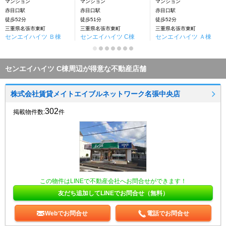
マンション
マンション
マンション
赤目口駅
赤目口駅
赤目口駅
徒歩52分
徒歩51分
徒歩52分
三重県名張市東町
三重県名張市東町
三重県名張市東町
センエイハイツ Ｂ棟
センエイハイツ C棟
センエイハイツ Ａ棟
センエイハイツ C棟周辺が得意な不動産店舗
株式会社賃貸メイトエイブルネットワーク名張中央店
302
掲載物件数:
件
この物件はLINEで不動産会社へお問合せができます！
友だち追加してLINEでお問合せ（無料）
Webでお問合せ
電話でお問合せ