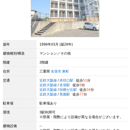
築年
1998年03月 (築28年)
建物種別/構造
マンション／その他
階建
3階建
住所
三重県
名張市
東町
交通
近鉄大阪線
/
赤目口駅
徒歩
51
分
近鉄大阪線
/
名張駅
徒歩
9
分
近鉄大阪線
/
桔梗が丘駅
徒歩
34
分
近鉄大阪線
/
美旗駅
徒歩
77
分
駐車場
駐車場あり
環境
3駅利用可
※部屋・階数により設備が異なる場合がございます。
建物設備
--