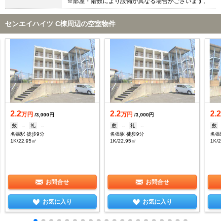
※部屋・階数により設備が異なる場合がございます。
センエイハイツ C棟周辺の空室物件
2.2
2.2
2.
万円
万円
/3,000円
/3,000円
敷
--
礼
--
敷
--
礼
--
敷
名張駅 徒歩9分
名張駅 徒歩9分
名張
1K/22.95㎡
1K/22.95㎡
1K/
お問合せ
お問合せ
お気に入り
お気に入り