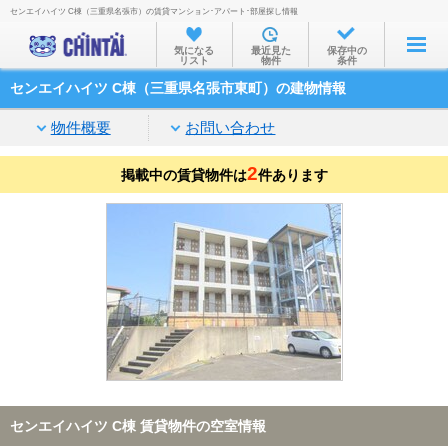
センエイハイツ C棟（三重県名張市）の賃貸マンション･アパート･部屋探し情報
お部屋を探す
気になる
最近見た
保存中の
リスト
物件
条件
沿線・駅から
センエイハイツ C棟（三重県名張市東町）の建物情報
住所から
物件概要
お問い合わせ
家賃相場から
2
掲載中の賃貸物件は
通勤通学時間から
件あります
物件特集から
不動産会社から
TOP
センエイハイツ C棟 賃貸物件の空室情報