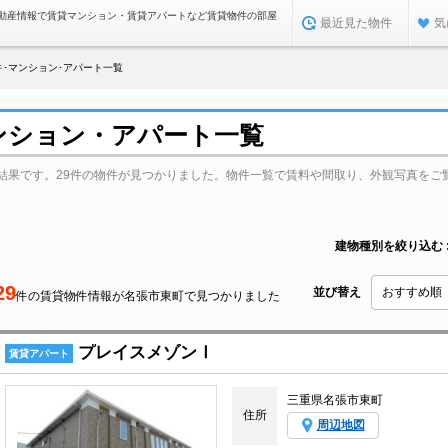
動産情報で賃貸マンション・賃貸アパートなど賃貸物件の部屋
最近見た物件
気
･マンション･アパート一覧
ンション・アパート一覧
結果です。29件の物件が見つかりました。物件一覧で賃料や間取り、外観写真をご
建物種別を絞り込む
29
並び替え
件の賃貸物件情報が名張市東町で見つかりました
プレイスメゾンⅠ
賃貸アパート
三重県名張市東町
住所
周辺地図