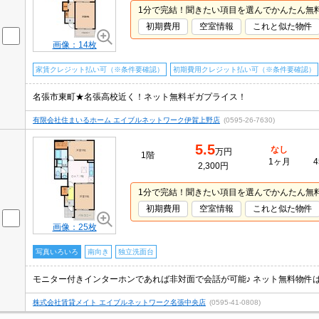
1分で完結！聞きたい項目を選んでかんたん無
初期費用
空室情報
これと似た物件
画像：14枚
家賃クレジット払い可（※条件要確認）
初期費用クレジット払い可（※条件要確認）
名張市東町★名張高校近く！ネット無料ギガプライス！
有限会社住まいるホーム エイブルネットワーク伊賀上野店
(0595-26-7630)
5.5
なし
万円
1階
1ヶ月
4
2,300円
1分で完結！聞きたい項目を選んでかんたん無
初期費用
空室情報
これと似た物件
画像：25枚
写真いろいろ
南向き
独立洗面台
株式会社賃貸メイト エイブルネットワーク名張中央店
(0595-41-0808)