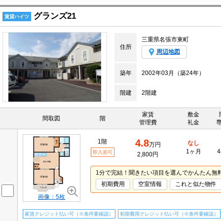
グランズ21
賃貸ハイツ
三重県名張市東町
住所
周辺地図
築年
2002年03月（築24年）
階建
2階建
家賃
敷金
間取図
階
管理費
礼金
4.8
1階
なし
万円
1ヶ月
4
即入居可
2,800円
1分で完結！聞きたい項目を選んでかんたん無
初期費用
空室情報
これと似た物件
画像：5枚
家賃クレジット払い可（※条件要確認）
初期費用クレジット払い可（※条件要確認）