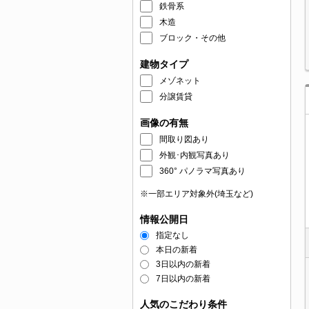
鉄骨系
木造
ブロック・その他
建物タイプ
メゾネット
分譲賃貸
画像の有無
間取り図あり
外観･内観写真あり
360° パノラマ写真あり
※一部エリア対象外(埼玉など)
情報公開日
指定なし
本日の新着
3日以内の新着
7日以内の新着
人気のこだわり条件