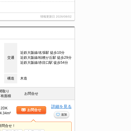
情報更新日
2026/08/02
近鉄大阪線/名張駅 徒歩10分
交通
近鉄大阪線/桔梗が丘駅 徒歩29分
近鉄大阪線/赤目口駅 徒歩54分
構造
木造
間取り
お問合せ
専有面積
詳細を見る
2DK
お問合せ
4.34m²
追加
料問合せ！