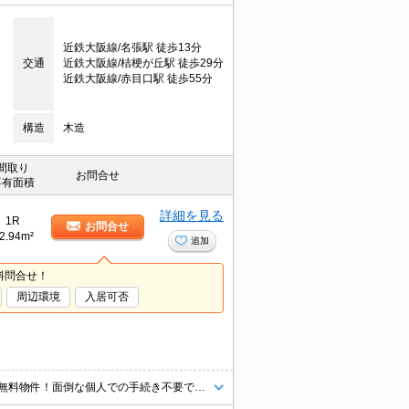
近鉄大阪線/名張駅 徒歩13分
交通
近鉄大阪線/桔梗が丘駅 徒歩29分
近鉄大阪線/赤目口駅 徒歩55分
構造
木造
間取り
お問合せ
専有面積
詳細を見る
1R
お問合せ
2.94m²
追加
料問合せ！
周辺環境
入居可否
セキュリティが強化されたモニター付きインターホン有！ インターネット無料物件！面倒な個人での手続き不要でご利用いただけます♪私生活はもちろんテレワーク勤務の方にもおすすめですよ♪