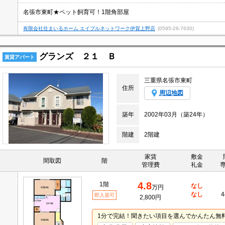
名張市東町★ペット飼育可！1階角部屋
有限会社住まいるホーム エイブルネットワーク伊賀上野店
(0595-26-7630)
グランズ ２１ Ｂ
賃貸アパート
三重県名張市東町
住所
周辺地図
築年
2002年03月（築24年）
階建
2階建
家賃
敷金
間取図
階
管理費
礼金
4.8
1階
なし
万円
なし
4
即入居可
2,800円
1分で完結！聞きたい項目を選んでかんたん無