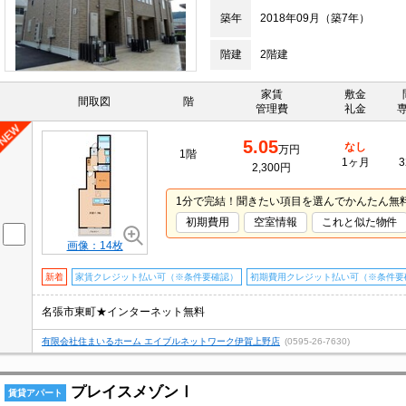
築年
2018年09月（築7年）
階建
2階建
家賃
敷金
間取図
階
管理費
礼金
5.05
なし
万円
1階
1ヶ月
3
2,300円
1分で完結！聞きたい項目を選んでかんたん無
初期費用
空室情報
これと似た物件
画像：14枚
新着
家賃クレジット払い可（※条件要確認）
初期費用クレジット払い可（※条件要
名張市東町★インターネット無料
有限会社住まいるホーム エイブルネットワーク伊賀上野店
(0595-26-7630)
プレイスメゾンⅠ
賃貸アパート