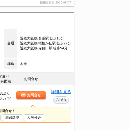
情報更新日
2026/08/07
近鉄大阪線/名張駅 徒歩10分
交通
近鉄大阪線/桔梗が丘駅 徒歩29分
近鉄大阪線/赤目口駅 徒歩54分
構造
木造
間取り
お問合せ
専有面積
詳細を見る
3LDK
お問合せ
6.57m²
追加
料問合せ！
周辺環境
入居可否