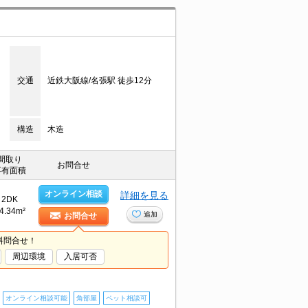
交通
近鉄大阪線/名張駅 徒歩12分
構造
木造
間取り
お問合せ
専有面積
オンライン相談
詳細を見る
2DK
4.34m²
追加
お問合せ
料問合せ！
周辺環境
入居可否
オンライン相談可能
角部屋
ペット相談可