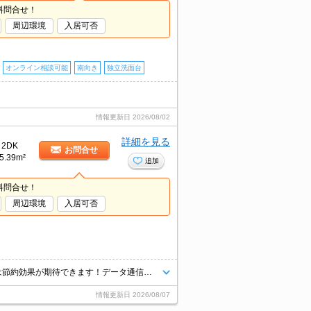
料問合せ！
周辺環境
入居可否
オンライン相談可能
南向き
独立洗面台
情報更新日
2026/08/02
詳細を見る
2DK
お問合せ
5.39m²
追加
料問合せ！
周辺環境
入居可否
モニター付きインターホンであれば非対面で会話が可能♪ ネット無料物件は節約効果が期待できます！データ通信量を気にせず無料でネットが利用できます。PCはもちろん、スマートフォンやオンラインで利用できるゲームなどさまざまな用途で楽しめます♪
情報更新日
2026/08/07