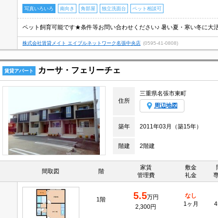
写真いろいろ
南向き
角部屋
独立洗面台
ペット相談可
株式会社賃貸メイト エイブルネットワーク名張中央店
(0595-41-0808)
カーサ・フェリーチェ
賃貸アパート
三重県名張市東町
住所
周辺地図
築年
2011年03月（築15年）
階建
2階建
家賃
敷金
間取図
階
管理費
礼金
5.5
なし
万円
1階
1ヶ月
4
2,300円