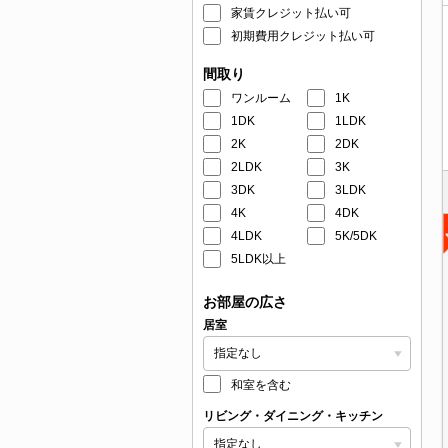
家賃クレジット払い可
初期費用クレジット払い可
間取り
ワンルーム
1K
1DK
1LDK
2K
2DK
2LDK
3K
3DK
3LDK
4K
4DK
4LDK
5K/5DK
5LDK以上
お部屋の広さ
居室
和室を含む
リビング・ダイニング・キッチン