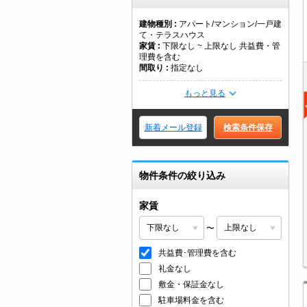
建物種別
アパート/マンション/一戸建
て・テラスハウス
家賃
下限なし ~ 上限なし 共益費・管
理費を含む
間取り
指定なし
もっと見る
新着メール登録
検索条件保存
物件条件の絞り込み
家賃
〜
共益費･管理費を含む
礼金なし
敷金・保証金なし
駐車場料金を含む