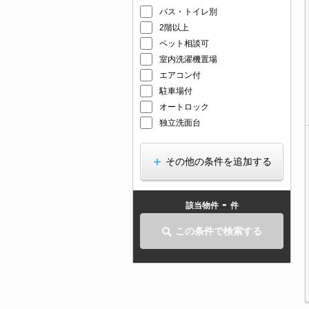
バス・トイレ別
2階以上
ペット相談可
室内洗濯機置場
エアコン付
駐車場付
オートロック
独立洗面台
その他の条件を追加する
-
該当物件
件
この条件で検索する