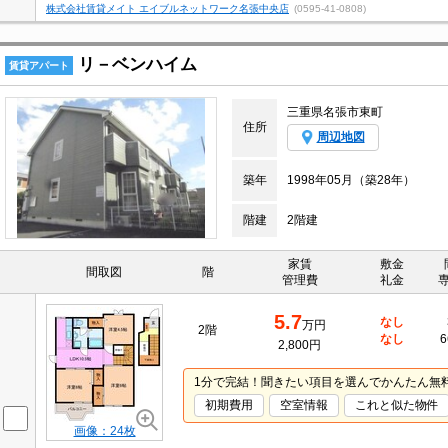
株式会社賃貸メイト エイブルネットワーク名張中央店
(0595-41-0808)
リ－ベンハイム
賃貸アパート
三重県名張市東町
住所
周辺地図
築年
1998年05月（築28年）
階建
2階建
家賃
敷金
間取図
階
管理費
礼金
5.7
なし
万円
2階
なし
6
2,800円
1分で完結！聞きたい項目を選んでかんたん無
初期費用
空室情報
これと似た物件
画像：24枚