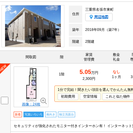
三重県名張市東町
住所
周辺地図
築年
2018年09月（築7年）
階建
2階建
家賃
敷金
間取図
階
管理費
礼金
5.05
なし
万円
1階
1ヶ月
3
2,300円
1分で完結！聞きたい項目を選んでかんたん無
初期費用
空室情報
これと似た物件
画像：24枚
新着
写真いろいろ
南向き
独立洗面台