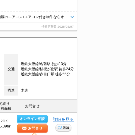
ペット飼育可能です★条件等お問い合わせください♪ 暑い夏・寒い冬に大活躍のエアコン♪エアコン付き物件ならオールシーズン快適に過ごせます◎
情報更新日
2026/08/07
近鉄大阪線/名張駅 徒歩13分
交通
近鉄大阪線/桔梗が丘駅 徒歩24分
近鉄大阪線/赤目口駅 徒歩55分
構造
木造
間取り
お問合せ
専有面積
オンライン相談
詳細を見る
2DK
5.39m²
追加
お問合せ