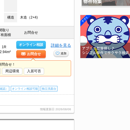
構造
木造（2×4)
間取り
お問合せ
専有面積
オンライン相談
詳細を見る
1R
2.94m²
追加
お問合せ
料問合せ！
周辺環境
入居可否
確認）
オンライン相談可能
独立洗面台
情報更新日
2026/08/06