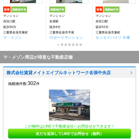
新着
掲載物件有
掲載物件有
新着
掲載物件有
マンション
マンション
マンション
赤目口駅
名張駅
赤目口駅
徒歩50分
徒歩9分
徒歩52分
三重県名張市東町
三重県名張市平尾
三重県名張市東町
マ・メゾン
ロゼーリマンション
センエイハイツ Ｂ棟
マ・メゾン周辺が得意な不動産店舗
株式会社賃貸メイトエイブルネットワーク名張中央店
302
掲載物件数:
件
この物件はLINEで不動産会社へお問合せができます！
友だち追加してLINEでお問合せ（無料）