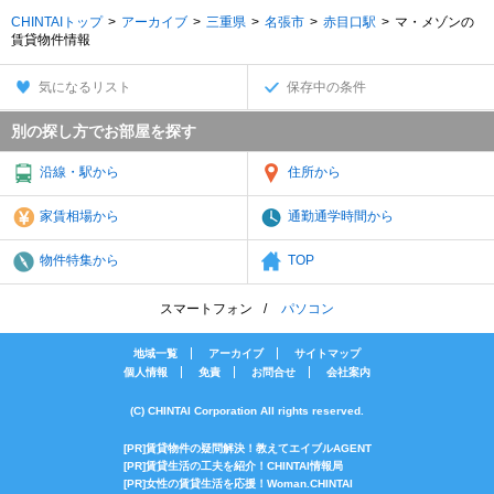
CHINTAIトップ
アーカイブ
三重県
名張市
赤目口駅
マ・メゾンの
賃貸物件情報
気になるリスト
保存中の条件
別の探し方でお部屋を探す
沿線・駅から
住所から
家賃相場から
通勤通学時間から
物件特集から
TOP
スマートフォン
パソコン
地域一覧
アーカイブ
サイトマップ
個人情報
免責
お問合せ
会社案内
(C) CHINTAI Corporation All rights reserved.
[PR]賃貸物件の疑問解決！教えてエイブルAGENT
[PR]賃貸生活の工夫を紹介！CHINTAI情報局
[PR]女性の賃貸生活を応援！Woman.CHINTAI