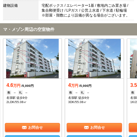
建物設備
宅配ボックス / エレベーター1基 / 敷地内ごみ置き場 /
集合郵便受け / LPガス / 公営上水道 / 下水道 / 駐輪場
※部屋・階数により設備が異なる場合がございます。
マ・メゾン周辺の空室物件
4.6
4
3.
万円
万円
/5,000円
/5,000円
敷
--
礼
--
敷
--
礼
--
敷
名張駅 徒歩9分
名張駅 徒歩9分
名張
2LDK/55.08㎡
3DK/55.08㎡
1K/
お問合せ
お問合せ