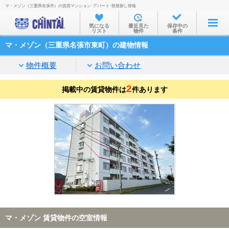
マ・メゾン（三重県名張市）の賃貸マンション･アパート･部屋探し情報
お部屋を探す
気になる
最近見た
保存中の
リスト
物件
条件
沿線・駅から
マ・メゾン（三重県名張市東町）の建物情報
住所から
物件概要
お問い合わせ
家賃相場から
2
掲載中の賃貸物件は
通勤通学時間から
件あります
物件特集から
不動産会社から
TOP
マ・メゾン 賃貸物件の空室情報