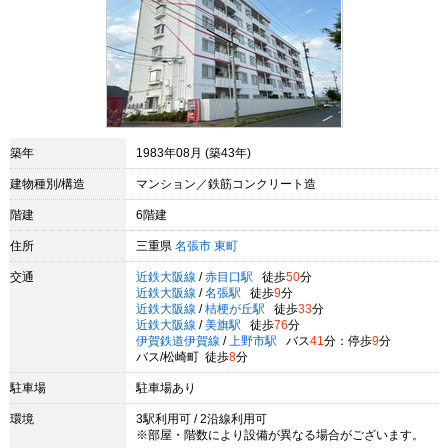
築年
1983年08月 (築43年)
建物種別/構造
マンション／鉄筋コンクリート造
階建
6階建
住所
三重県
名張市
東町
交通
近鉄大阪線
/
赤目口駅
徒歩
50
分
近鉄大阪線
/
名張駅
徒歩
9
分
近鉄大阪線
/
桔梗が丘駅
徒歩
33
分
近鉄大阪線
/
美旗駅
徒歩
76
分
伊賀鉄道伊賀線
/
上野市駅
バス
41
分：停歩
9
分
バス/松崎町 徒歩
8
分
駐車場
駐車場あり
環境
3駅利用可 / 2沿線利用可
※部屋・階数により設備が異なる場合がございます。