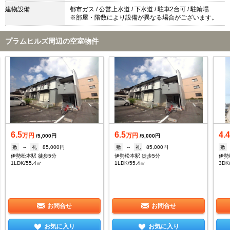
建物設備
都市ガス / 公営上水道 / 下水道 / 駐車2台可 / 駐輪場
※部屋・階数により設備が異なる場合がございます。
プラムヒルズ周辺の空室物件
6.5
6.5
4.
万円
万円
/5,000円
/5,000円
敷
--
礼
85,000円
敷
--
礼
85,000円
敷
伊勢松本駅 徒歩5分
伊勢松本駅 徒歩5分
伊勢
1LDK/55.4㎡
1LDK/55.4㎡
3DK
お問合せ
お問合せ
お気に入り
お気に入り