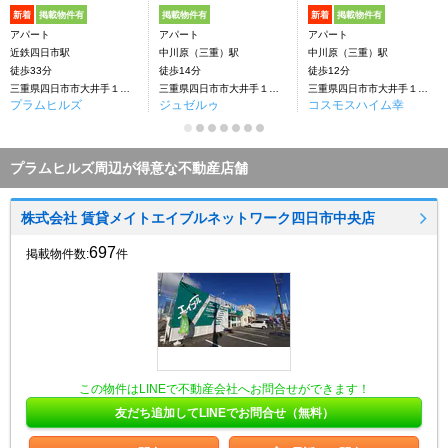
新着
掲載物件有
掲載物件有
新着
掲載物件有
アパート
アパート
アパート
近鉄四日市駅
中川原（三重）駅
中川原（三重）駅
徒歩33分
徒歩14分
徒歩12分
三重県四日市市大井手１丁目
三重県四日市市大井手１丁目
三重県四日市市大井手１丁目
プラムヒルズ
ジュゼルゥ
コスモスハイム幸
プラムヒルズ周辺が得意な不動産店舗
株式会社 賃貸メイトエイブルネットワーク四日市中央店
697
掲載物件数:
件
この物件はLINEで不動産会社へお問合せができます！
友だち追加してLINEでお問合せ（無料）