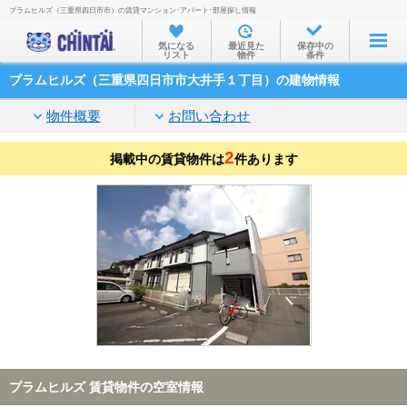
プラムヒルズ（三重県四日市市）の賃貸マンション･アパート･部屋探し情報
お部屋を探す
気になる
最近見た
保存中の
リスト
物件
条件
沿線・駅から
プラムヒルズ（三重県四日市市大井手１丁目）の建物情報
住所から
物件概要
お問い合わせ
家賃相場から
2
掲載中の賃貸物件は
通勤通学時間から
件あります
物件特集から
不動産会社から
TOP
プラムヒルズ 賃貸物件の空室情報