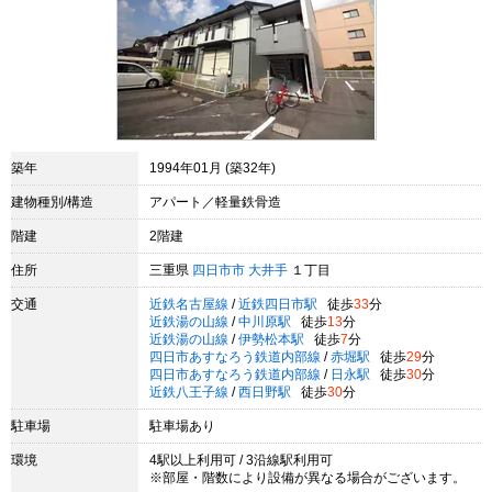
築年
1994年01月 (築32年)
建物種別/構造
アパート／軽量鉄骨造
階建
2階建
住所
三重県
四日市市
大井手
１丁目
交通
近鉄名古屋線
/
近鉄四日市駅
徒歩
33
分
近鉄湯の山線
/
中川原駅
徒歩
13
分
近鉄湯の山線
/
伊勢松本駅
徒歩
7
分
四日市あすなろう鉄道内部線
/
赤堀駅
徒歩
29
分
四日市あすなろう鉄道内部線
/
日永駅
徒歩
30
分
近鉄八王子線
/
西日野駅
徒歩
30
分
駐車場
駐車場あり
環境
4駅以上利用可 / 3沿線駅利用可
※部屋・階数により設備が異なる場合がございます。