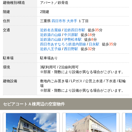
建物種別/構造
アパート／鉄骨造
階建
2階建
住所
三重県
四日市市
大井手
１丁目
交通
近鉄名古屋線
/
近鉄四日市駅
徒歩
35
分
近鉄湯の山線
/
中川原駅
徒歩
16
分
近鉄湯の山線
/
伊勢松本駅
徒歩
8
分
四日市あすなろう鉄道内部線
/
日永駅
徒歩
35
分
近鉄八王子線
/
西日野駅
徒歩
32
分
駐車場
駐車場あり
環境
3駅利用可 / 2沿線利用可
※部屋・階数により設備が異なる場合がございます。
建物設備
敷地内ごみ置き場 / LPガス / 公営上水道 / 下水道 / 駐輪
場
※部屋・階数により設備が異なる場合がございます。
セピアコートＡ棟周辺の空室物件