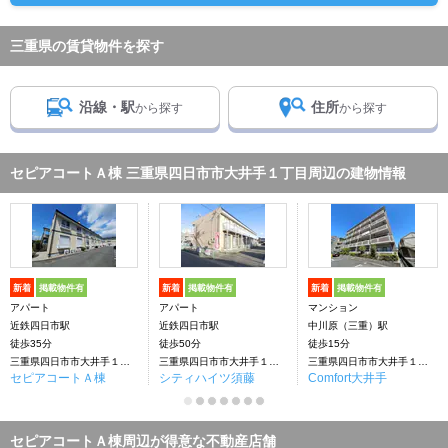
三重県の賃貸物件を探す
沿線・駅
住所
から探す
から探す
セピアコートＡ棟 三重県四日市市大井手１丁目周辺の建物情報
新着
掲載物件有
新着
掲載物件有
新着
掲載物件有
アパート
アパート
マンション
近鉄四日市駅
近鉄四日市駅
中川原（三重）駅
徒歩35分
徒歩50分
徒歩15分
三重県四日市市大井手１丁目
三重県四日市市大井手１丁目
三重県四日市市大井手１丁目
セピアコートＡ棟
シティハイツ須藤
Comfort大井手
セピアコートＡ棟周辺が得意な不動産店舗