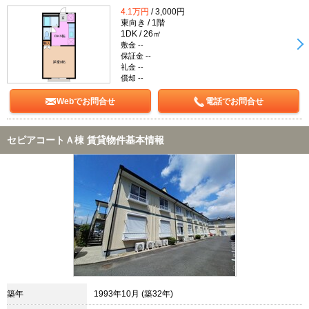
4.1万円
/ 3,000円
東向き / 1階
1DK / 26㎡
敷金 --
保証金 --
礼金 --
償却 --
Webでお問合せ
電話でお問合せ
セピアコートＡ棟 賃貸物件基本情報
築年
1993年10月 (築32年)