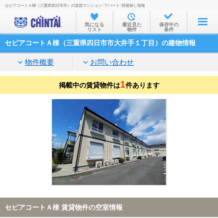
セピアコートＡ棟（三重県四日市市）の賃貸マンション･アパート･部屋探し情報
お部屋を探す
気になる
最近見た
保存中の
リスト
物件
条件
沿線・駅から
セピアコートＡ棟（三重県四日市市大井手１丁目）の建物情報
住所から
物件概要
お問い合わせ
家賃相場から
1
掲載中の賃貸物件は
通勤通学時間から
件あります
物件特集から
不動産会社から
TOP
セピアコートＡ棟 賃貸物件の空室情報