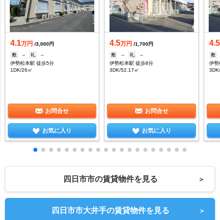
4.1
4.5
4.
万円
万円
/3,000円
/1,700円
敷
--
礼
--
敷
--
礼
--
敷
伊勢松本駅 徒歩5分
伊勢松本駅 徒歩8分
伊勢
1DK/26㎡
3DK/52.17㎡
3DK
お問合せ
お問合せ
お気に入り
お気に入り
四日市市の賃貸物件を見る
＞
四日市市大井手の賃貸物件を見る
＞