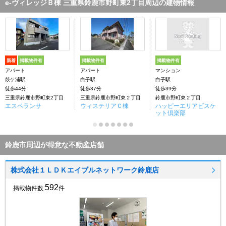
e-ヴィレッジＢ棟 三重県鈴鹿市野町東2丁目周辺の建物情報
新着
掲載物件有
掲載物件有
掲載物件有
アパート
アパート
マンション
鼓ケ浦駅
白子駅
白子駅
徒歩44分
徒歩37分
徒歩39分
三重県鈴鹿市野町東2丁目
三重県鈴鹿市野町東２丁目
鈴鹿市野町東２丁目
エスペランサ
ウィステリアＣ棟
ハッピーエリアビスケ
ット倶楽部
鈴鹿市周辺が得意な不動産店舗
株式会社１ＬＤＫエイブルネットワーク鈴鹿店
592
掲載物件数:
件