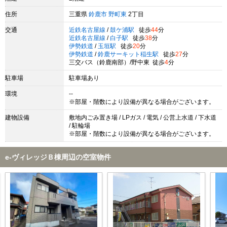
住所
三重県
鈴鹿市
野町東
2丁目
交通
近鉄名古屋線
/
鼓ケ浦駅
徒歩
44
分
近鉄名古屋線
/
白子駅
徒歩
38
分
伊勢鉄道
/
玉垣駅
徒歩
20
分
伊勢鉄道
/
鈴鹿サーキット稲生駅
徒歩
27
分
三交バス（鈴鹿南部）/野中東 徒歩
4
分
駐車場
駐車場あり
環境
--
※部屋・階数により設備が異なる場合がございます。
建物設備
敷地内ごみ置き場 / LPガス / 電気 / 公営上水道 / 下水道
/ 駐輪場
※部屋・階数により設備が異なる場合がございます。
e-ヴィレッジＢ棟周辺の空室物件