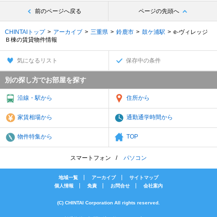
前のページへ戻る
ページの先頭へ
CHINTAIトップ
アーカイブ
三重県
鈴鹿市
鼓ケ浦駅
e-ヴィレッジ
Ｂ棟の賃貸物件情報
気になるリスト
保存中の条件
別の探し方でお部屋を探す
沿線・駅から
住所から
家賃相場から
通勤通学時間から
物件特集から
TOP
スマートフォン
パソコン
地域一覧
アーカイブ
サイトマップ
個人情報
免責
お問合せ
会社案内
(C) CHINTAI Corporation All rights reserved.