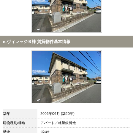
e-ヴィレッジＢ棟 賃貸物件基本情報
築年
2006年06月 (築20年)
建物種別/構造
アパート／軽量鉄骨造
階建
2階建