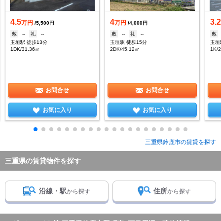
4.5
4
3.
万円
万円
/5,500円
/4,000円
敷
--
礼
--
敷
--
礼
--
敷
玉垣駅 徒歩13分
玉垣駅 徒歩15分
玉垣
1DK/31.36㎡
2DK/45.12㎡
1K/
お問合せ
お問合せ
お気に入り
お気に入り
三重県鈴鹿市の賃貸を探す
三重県の賃貸物件を探す
沿線・駅
住所
から探す
から探す