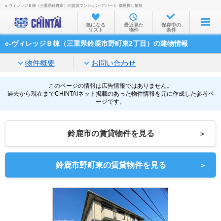
e-ヴィレッジＢ棟（三重県鈴鹿市）の賃貸マンション･アパート･部屋探し情報
お部屋を探す
気になる
最近見た
保存中の
リスト
物件
条件
沿線・駅から
e-ヴィレッジＢ棟（三重県鈴鹿市野町東2丁目）の建物情報
住所から
物件概要
お問い合わせ
家賃相場から
通勤通学時間から
このページの情報は広告情報ではありません。
過去から現在までCHINTAIネット掲載のあった物件情報を元に作成した参考ペ
ージです。
物件特集から
不動産会社から
鈴鹿市の賃貸物件を見る
＞
TOP
鈴鹿市野町東の賃貸物件を見る
＞