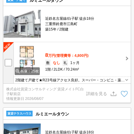
ルミエールタウン
近鉄名古屋線/白子駅 徒歩18分
三重県鈴鹿市江島町
築15年
2階建
8
万円
(管理費等：4,800円)
敷
なし
礼
1ヶ月
1階
2LDK
70.24m²
画像：25枚
2階建て戸建て★R23号線アクセス良好。スーパー・コンビニ・薬局
が近く買い物便利(^^)/ネット無料
株式会社賃貸コンサルティング 賃貸メイトFC白
詳細を見る
子駅前店
情報更新日
2026/08/07
ルミエールタウン
賃貸テラスハウス
近鉄名古屋線/白子駅 徒歩18分