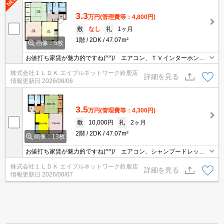
3.3
万円
(管理費等：4,800円)
敷
なし
礼
1ヶ月
1階
2DK
47.07m²
画像：5枚
お値打ち家賃が魅力的ですね(^^)/ エアコン、ＴＶインターホン、
シャンプードレッサー、シャワートイレ等設備充実の物件です(^^)/
株式会社１ＬＤＫ エイブルネットワーク鈴鹿店
★ お問い合わせはグリーンの看板「エイブル」まで☆
詳細を見る
情報更新日
2026/08/06
3.5
万円
(管理費等：4,300円)
敷
10,000円
礼
2ヶ月
2階
2DK
47.07m²
画像：13枚
お値打ち家賃が魅力的ですね(^^)/ エアコン、シャンプードレッサ
ー、2口コンロ付きのキッチン付きで設備充実の物件です(^^)/★ お
株式会社１ＬＤＫ エイブルネットワーク鈴鹿店
問い合わせはグリーンの看板「エイブル」まで☆
詳細を見る
情報更新日
2026/08/07