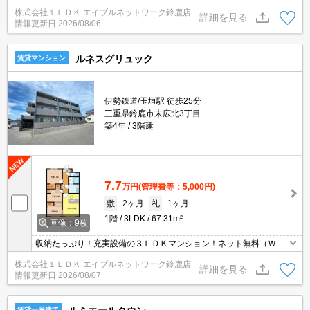
◎設備も充実です★ お問い合わせはエイブルネットワーク鈴鹿店
株式会社１ＬＤＫ エイブルネットワーク鈴鹿店
まで★
詳細を見る
情報更新日
2026/08/06
ルネスグリュック
賃貸マンション
伊勢鉄道/玉垣駅 徒歩25分
三重県鈴鹿市末広北3丁目
築4年
3階建
7.7
万円
(管理費等：5,000円)
敷
2ヶ月
礼
1ヶ月
1階
3LDK
67.31m²
画像：9枚
収納たっぷり！充実設備の３ＬＤＫマンション！ネット無料（Ｗｉ-
Ｆｉ付）、オートロックも付いているので防犯面も安心です☆
株式会社１ＬＤＫ エイブルネットワーク鈴鹿店
詳細を見る
情報更新日
2026/08/07
賃貸一戸建て