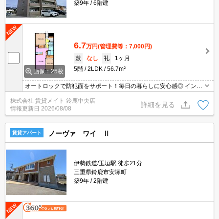
築9年
6階建
6.7
万円
(管理費等：7,000円)
敷
なし
礼
1ヶ月
5階
2LDK
56.7m²
画像：25枚
オートロックで防犯面をサポート！毎日の暮らしに安心感◎ インタ
ーネット無料物件！面倒な個人での手続き不要でご利用いただけま
株式会社 賃貸メイト 鈴鹿中央店
す♪私生活はもちろん、テレワーク勤務の方にもオススメですよ！
詳細を見る
情報更新日
2026/08/08
ノーヴァ ワイ Ⅱ
賃貸アパート
伊勢鉄道/玉垣駅 徒歩21分
三重県鈴鹿市安塚町
築9年
2階建