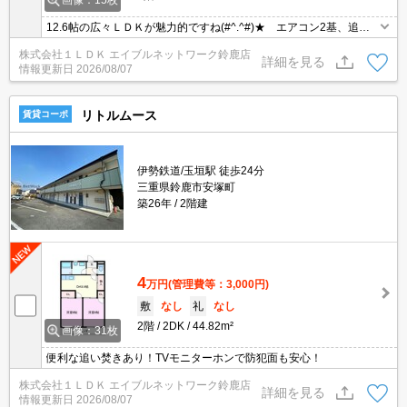
画像：15枚
12.6帖の広々ＬＤＫが魅力的ですね(#^.^#)★ エアコン2基、追い
焚き、浴室乾燥機付きで設備充実の物件です★ お問い合わせはグ
株式会社１ＬＤＫ エイブルネットワーク鈴鹿店
リーンの看板「エイブル」まで☆
詳細を見る
情報更新日
2026/08/07
リトルムース
賃貸コーポ
伊勢鉄道/玉垣駅 徒歩24分
三重県鈴鹿市安塚町
築26年
2階建
4
万円
(管理費等：3,000円)
敷
なし
礼
なし
2階
2DK
44.82m²
画像：31枚
便利な追い焚きあり！TVモニターホンで防犯面も安心！
株式会社１ＬＤＫ エイブルネットワーク鈴鹿店
詳細を見る
情報更新日
2026/08/07