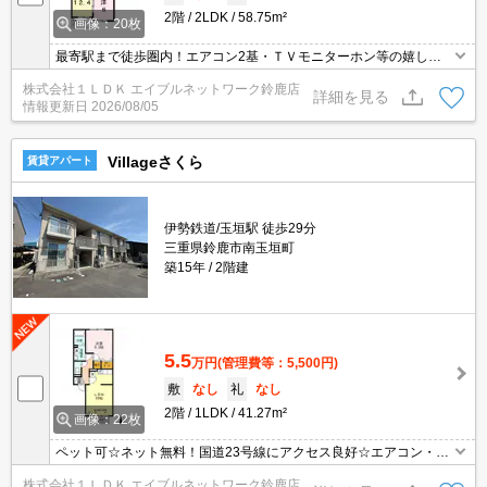
2階
2LDK
58.75m²
画像：20枚
最寄駅まで徒歩圏内！エアコン2基・ＴＶモニターホン等の嬉しい
設備★
株式会社１ＬＤＫ エイブルネットワーク鈴鹿店
詳細を見る
情報更新日
2026/08/05
Villageさくら
賃貸アパート
伊勢鉄道/玉垣駅 徒歩29分
三重県鈴鹿市南玉垣町
築15年
2階建
5.5
万円
(管理費等：5,500円)
敷
なし
礼
なし
2階
1LDK
41.27m²
画像：22枚
ペット可☆ネット無料！国道23号線にアクセス良好☆エアコン・ウ
ォシュレット・ＴＶインターホン付で設備も〇☆
株式会社１ＬＤＫ エイブルネットワーク鈴鹿店