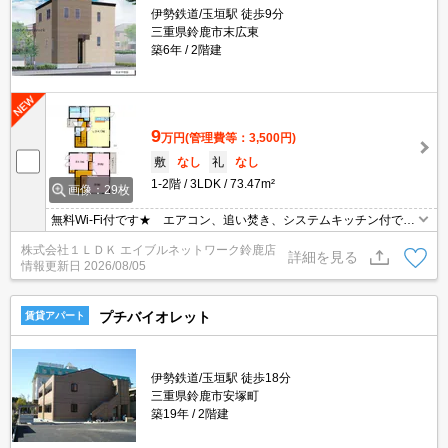
伊勢鉄道/玉垣駅 徒歩9分
三重県鈴鹿市末広東
築6年
2階建
9
万円
(管理費等：3,500円)
敷
なし
礼
なし
1-2階
3LDK
73.47m²
画像：29枚
無料Wi-Fi付です★ エアコン、追い焚き、システムキッチン付で設
備充実です★ お問い合わせは、グリーンの看板「エイブル」まで
株式会社１ＬＤＫ エイブルネットワーク鈴鹿店
★
詳細を見る
情報更新日
2026/08/05
プチバイオレット
賃貸アパート
伊勢鉄道/玉垣駅 徒歩18分
三重県鈴鹿市安塚町
築19年
2階建