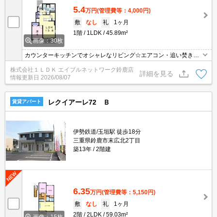
5.4
万円
(管理費等：4,000円)
敷
なし
礼
1ヶ月
1階
1LDK
45.89m²
画像：30枚
カウンターキッチンでオシャレなリビング☆エアコン・追い焚きな
ど設備充実の物件です★中央総合病院近く！
株式会社１ＬＤＫ エイブルネットワーク鈴鹿店
詳細を見る
情報更新日
2026/08/07
レクイアーレ72 Ｂ
賃貸アパート
伊勢鉄道/玉垣駅 徒歩18分
三重県鈴鹿市末広北2丁目
築13年
2階建
6.35
万円
(管理費等：5,150円)
敷
なし
礼
1ヶ月
2階
2LDK
59.03m²