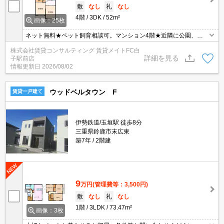
敷
なし
礼
なし
4階
3DK
52m²
画像：25枚
ネット無料★ペット飼育相談可。マンション4階★近隣に公園、コ
ンビニあり！
株式会社賃貸コンサルティング 賃貸メイトFC白
詳細を見る
子駅前店
情報更新日
2026/08/02
ウッドベルタウン F
賃貸一戸建て
伊勢鉄道/玉垣駅 徒歩8分
三重県鈴鹿市末広東
築7年
2階建
9
万円
(管理費等：3,500円)
敷
なし
礼
なし
1階
3LDK
73.47m²
画像：3枚