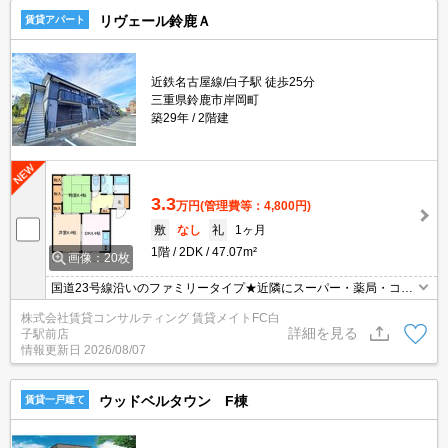
リヴェール鈴鹿Ａ
賃貸アパート
近鉄名古屋線/白子駅 徒歩25分
三重県鈴鹿市岸岡町
築29年
2階建
3.3
万円
(管理費等：4,800円)
敷
なし
礼
1ヶ月
1階
2DK
47.07m²
画像：20枚
国道23号線沿いのファミリータイプ★近隣にスーパー・薬局・コン
ビニ・病院があり生活便利(^^)/
株式会社賃貸コンサルティング 賃貸メイトFC白
詳細を見る
子駅前店
情報更新日
2026/08/07
ウッドベルタウン F棟
賃貸一戸建て