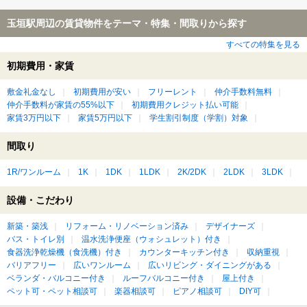
玉垣駅周辺の賃貸物件をテーマ・特集・間取りから探す
すべての特集を見る
初期費用・家賃
敷金礼金なし
初期費用が安い
フリーレント
仲介手数料無料
仲介手数料が家賃の55%以下
初期費用クレジット払い可能
家賃3万円以下
家賃5万円以下
学生割引制度（学割）対象
間取り
1R/ワンルーム
1K
1DK
1LDK
2K/2DK
2LDK
3LDK
設備・こだわり
新築・築浅
リフォーム・リノベーション済み
デザイナーズ
バス・トイレ別
温水洗浄便座（ウォシュレット）付き
食器洗浄乾燥機（食洗機）付き
カウンターキッチン付き
収納重視
バリアフリー
広いワンルーム
広いリビング・ダイニングがある
ベランダ・バルコニー付き
ルーフバルコニー付き
屋上付き
ペット可・ペット相談可
楽器相談可
ピアノ相談可
DIY可