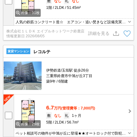
敷
なし
礼
なし
1階
2LDK
51.45m²
画像：31枚
人気の鉄筋コンクリート造☆ エアコン・追い焚きなど設備充実の
物件(*^_^*)
株式会社１ＬＤＫ エイブルネットワーク鈴鹿店
詳細を見る
情報更新日
2026/08/05
レコルテ
賃貸マンション
伊勢鉄道/玉垣駅 徒歩26分
三重県鈴鹿市中旭が丘3丁目
築9年
6階建
6.7
万円
(管理費等：7,000円)
敷
なし
礼
1ヶ月
5階
2LDK
56.7m²
画像：29枚
ペット相談可の物件が中旭が丘に登場★★オートロック付で防犯面