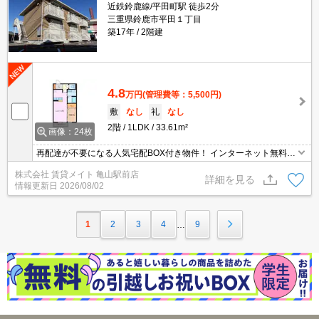
近鉄鈴鹿線/平田町駅 徒歩2分
三重県鈴鹿市平田１丁目
築17年
2階建
4.8
万円
(管理費等：5,500円)
敷
なし
礼
なし
2階
1LDK
33.61m²
画像：24枚
再配達が不要になる人気宅配BOX付き物件！ インターネット無料物
件！面倒な個人での手続き不要でご利用いただけます♪私生活はもち
株式会社 賃貸メイト 亀山駅前店
ろんテレワーク勤務の方にもおすすめですよ♪
詳細を見る
情報更新日
2026/08/02
1
2
3
4
9
…