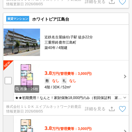
詳細を見る
情報更新日
2026/08/05
ホワイトピア江島台
賃貸マンション
近鉄名古屋線/白子駅 徒歩22分
三重県鈴鹿市江島町
築40年
4階建
3.8
万円
(管理費等：3,000円)
敷
なし
礼
なし
4階
3DK
52m²
画像：26枚
★★初期費用！なんと！家財保険18,000円のみ（初回保証料 家主
負担！！）★★インターネット付のペット可物件です♪お問い合わせ
株式会社１ＬＤＫ エイブルネットワーク鈴鹿店
はグリーンの看板「エイブル」まで☆
詳細を見る
情報更新日
2026/08/05
3.8
万円
(管理費等：3,000円)