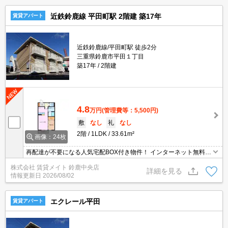
近鉄鈴鹿線 平田町駅 2階建 築17年
賃貸アパート
近鉄鈴鹿線/平田町駅 徒歩2分
三重県鈴鹿市平田１丁目
築17年
2階建
4.8
万円
(管理費等：5,500円)
敷
なし
礼
なし
2階
1LDK
33.61m²
画像：24枚
再配達が不要になる人気宅配BOX付き物件！ インターネット無料物
件！面倒な個人での手続き不要でご利用いただけます♪私生活はもち
株式会社 賃貸メイト 鈴鹿中央店
ろんテレワーク勤務の方にもおすすめですよ♪
詳細を見る
情報更新日
2026/08/02
エクレール平田
賃貸アパート