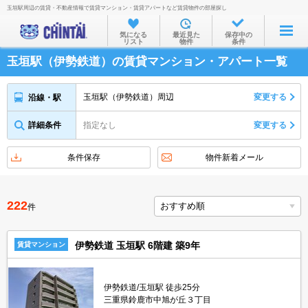
玉垣駅周辺の賃貸・不動産情報で賃貸マンション・賃貸アパートなど賃貸物件の部屋探し
お部屋を探す
気になる
最近見た
保存中の
リスト
物件
条件
沿線・駅から
玉垣駅（伊勢鉄道）の賃貸マンション・アパート一覧
住所から
家賃相場から
玉垣駅（伊勢鉄道）周辺
変更する
沿線・駅
通勤通学時間から
詳細条件
指定なし
変更する
物件特集から
条件保存
物件新着メール
不動産会社から
TOP
222
件
伊勢鉄道 玉垣駅 6階建 築9年
賃貸マンション
伊勢鉄道/玉垣駅 徒歩25分
三重県鈴鹿市中旭が丘３丁目