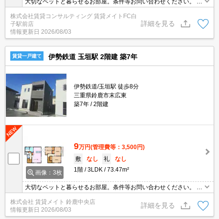
大切なペットと暮らせるお部屋。条件等お問い合わせください。 採
光や通風が確保しやすい戸建てのメリットを存分に味わえます♪開放
株式会社賃貸コンサルティング 賃貸メイトFC白
感あふれる暮らしをしてみませんか？
詳細を見る
子駅前店
情報更新日
2026/08/03
伊勢鉄道 玉垣駅 2階建 築7年
賃貸一戸建て
伊勢鉄道/玉垣駅 徒歩8分
三重県鈴鹿市末広東
築7年
2階建
9
万円
(管理費等：3,500円)
敷
なし
礼
なし
1階
3LDK
73.47m²
画像：3枚
大切なペットと暮らせるお部屋。条件等お問い合わせください。 採
光や通風が確保しやすい戸建てのメリットを存分に味わえます♪開放
株式会社 賃貸メイト 鈴鹿中央店
感あふれる暮らしをしてみませんか？
詳細を見る
情報更新日
2026/08/03