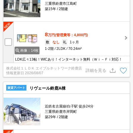
三重県鈴鹿市江島町
築15年
2階建
8
万円
(管理費等：4,800円)
敷
なし
礼
1ヶ月
1-2階
2LDK
70.24m²
画像：14枚
LDK広々13帖！WICあり！インターネット無料（Ｗｉ－Ｆｉ対応！
株式会社１ＬＤＫ エイブルネットワーク鈴鹿店
詳細を見る
情報更新日
2026/08/07
リヴェール鈴鹿A棟
賃貸アパート
近鉄名古屋線/白子駅 徒歩24分
三重県鈴鹿市岸岡町
築29年
2階建