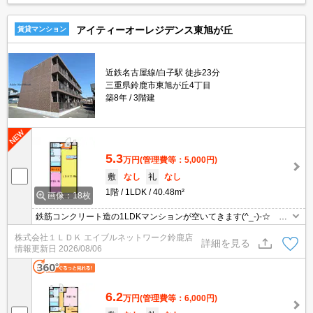
アイティーオーレジデンス東旭が丘
賃貸マンション
近鉄名古屋線/白子駅 徒歩23分
三重県鈴鹿市東旭が丘4丁目
築8年
3階建
5.3
万円
(管理費等：5,000円)
敷
なし
礼
なし
1階
1LDK
40.48m²
画像：18枚
鉄筋コンクリート造の1LDKマンションが空いてきます(^_-)-☆ 近
くにスーパー・銀行・薬局あり生活便利★
株式会社１ＬＤＫ エイブルネットワーク鈴鹿店
詳細を見る
情報更新日
2026/08/06
6.2
万円
(管理費等：6,000円)