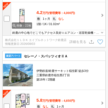
4.2
万円
(管理費等：4,000円)
敷
1ヶ月
礼
なし
1階
1K
31.02m²
画像：22枚
鈴鹿の中心地でどこでもアクセス良好☆エアコン・浴室乾燥機・ウ
ォシュレット等付いて設備充実☆
株式会社１ＬＤＫ エイブルネットワーク鈴鹿店
詳細を見る
情報更新日
2026/08/03
セレーノ・スパッツィオⅡＡ
賃貸アパート
伊勢鉄道/鈴鹿サーキット稲生駅 徒歩3分
三重県鈴鹿市稲生西2丁目
築16年
2階建
5.8
万円
(管理費等：4,650円)
敷
なし
礼
1ヶ月