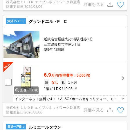
株式会社１ＬＤＫ エイブルネットワーク鈴鹿店
まで★
詳細を見る
情報更新日
2026/08/06
グランドエル・F C
賃貸アパート
近鉄名古屋線/鼓ケ浦駅 徒歩2分
三重県鈴鹿市寺家5丁目
築9年
2階建
6.9
万円
(管理費等：5,000円)
敷
なし
礼
1ヶ月
1階
1LDK
40.95m²
画像：16枚
インターネット無料です！！ALSOKホームセキュリティー、モニタ
付インターホンを採用！ウォークインクローゼットもあります！！
株式会社１ＬＤＫ エイブルネットワーク鈴鹿店
一坪風呂やシステムキッチンも装備！！
詳細を見る
情報更新日
2026/08/06
ルミエールタウン
賃貸一戸建て