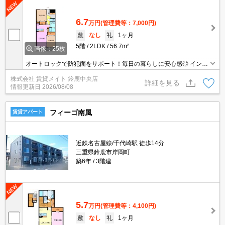
6.7
万円
(管理費等：7,000円)
敷
なし
礼
1ヶ月
5階
2LDK
56.7m²
画像：25枚
オートロックで防犯面をサポート！毎日の暮らしに安心感◎ インタ
ーネット無料物件！面倒な個人での手続き不要でご利用いただけま
株式会社 賃貸メイト 鈴鹿中央店
す♪私生活はもちろん、テレワーク勤務の方にもオススメですよ！
詳細を見る
情報更新日
2026/08/08
フィーゴ南風
賃貸アパート
近鉄名古屋線/千代崎駅 徒歩14分
三重県鈴鹿市岸岡町
築6年
3階建
5.7
万円
(管理費等：4,100円)
敷
なし
礼
1ヶ月