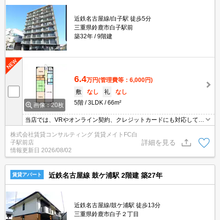
近鉄名古屋線/白子駅 徒歩5分
三重県鈴鹿市白子駅前
築32年
9階建
6.4
万円
(管理費等：6,000円)
敷
なし
礼
なし
5階
3LDK
66m²
画像：20枚
当店では、VRやオンライン契約、クレジットカードにも対応してお
りWEBのみでの契約も可能ですのでお気軽にお問い合わせ下さい！
株式会社賃貸コンサルティング 賃貸メイトFC白
詳細を見る
子駅前店
情報更新日
2026/08/02
近鉄名古屋線 鼓ケ浦駅 2階建 築27年
賃貸アパート
近鉄名古屋線/鼓ケ浦駅 徒歩13分
三重県鈴鹿市白子２丁目