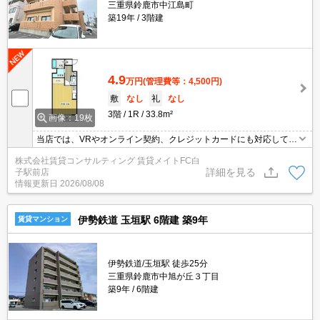
三重県鈴鹿市中江島町
築19年
3階建
4.9
万円
(管理費等：4,500円)
敷
なし
礼
なし
3階
1R
33.8m²
画像：19枚
当店では、VRやオンライン契約、クレジットカードにも対応してお
りWEBのみでの契約も可能ですのでお気軽にお問い合わせ下さい！
株式会社賃貸コンサルティング 賃貸メイトFC白
詳細を見る
子駅前店
情報更新日
2026/08/08
伊勢鉄道 玉垣駅 6階建 築9年
賃貸マンション
伊勢鉄道/玉垣駅 徒歩25分
三重県鈴鹿市中旭が丘３丁目
築9年
6階建