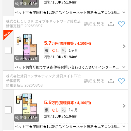
2階
1LDK
51.94m²
画像：15枚
ペット可★岸岡町★1LDK(^^)/インターネット無料★エアコン2基・
浴室乾燥・システムキッチンなど！充実設備★静かな立地環境です
株式会社１ＬＤＫ エイブルネットワーク鈴鹿店
(^^)/
詳細を見る
情報更新日
2026/08/07
5.7
万円
(管理費等：4,100円)
敷
なし
礼
1ヶ月
2階
1LDK
51.94m²
画像：22枚
ペット飼育可能です★条件等お問い合わせください♪ インターネッ
ト無料物件！面倒な個人での手続き不要でご利用いただけます♪私生
株式会社賃貸コンサルティング 賃貸メイトFC白
活はもちろんテレワーク勤務の方にもおすすめですよ♪
詳細を見る
子駅前店
情報更新日
2026/08/08
5.5
万円
(管理費等：4,100円)
敷
なし
礼
1ヶ月
2階
1LDK
51.94m²
画像：15枚
ペット可★岸岡町★1LDK(^^)/インターネット無料★エアコン2基・