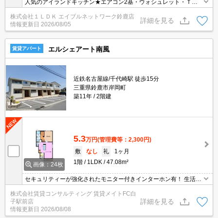
人気のアイランドキッチン★エアコン2基・ウォシュレット・ＴＶ
ドアホン等付いて設備充実★
株式会社１ＬＤＫ エイブルネットワーク鈴鹿店
詳細を見る
情報更新日
2026/08/05
エルシェアート南風
賃貸アパート
近鉄名古屋線/千代崎駅 徒歩15分
三重県鈴鹿市岸岡町
築11年
2階建
5.3
万円
(管理費等：2,300円)
敷
なし
礼
1ヶ月
1階
1LDK
47.08m²
画像：24枚
セキュリティーが強化されたモニター付きインターホン有！ 生活音
の気になる方に人気の角部屋！お隣り様が少ないので、生活音が軽
株式会社賃貸コンサルティング 賃貸メイトFC白
減されます◎玄関前を通る人が少なくなるのも良いところ。
詳細を見る
子駅前店
情報更新日
2026/08/08