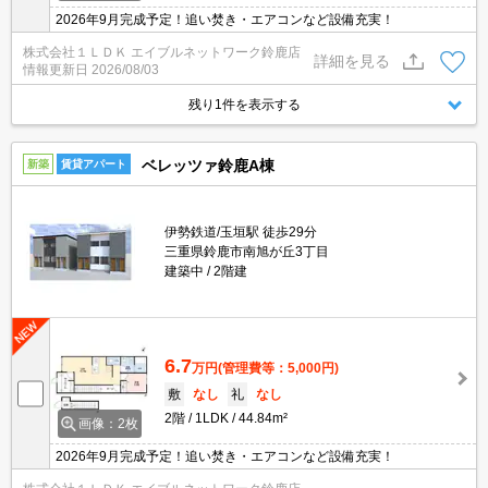
2026年9月完成予定！追い焚き・エアコンなど設備充実！
株式会社１ＬＤＫ エイブルネットワーク鈴鹿店
詳細を見る
情報更新日
2026/08/03
残り1件を表示する
ベレッツァ鈴鹿A棟
新築
賃貸アパート
伊勢鉄道/玉垣駅 徒歩29分
三重県鈴鹿市南旭が丘3丁目
建築中
2階建
6.7
万円
(管理費等：5,000円)
敷
なし
礼
なし
2階
1LDK
44.84m²
画像：2枚
2026年9月完成予定！追い焚き・エアコンなど設備充実！