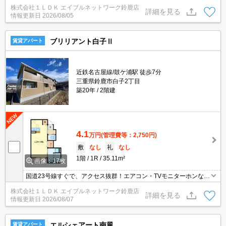
浴室乾燥・システムキッチンなど！充実設備★静かな立地環境です
株式会社１ＬＤＫ エイブルネットワーク鈴鹿店
(^^)/
詳細を見る
情報更新日
2026/08/05
ブリリアント白子Ⅱ
賃貸アパート
近鉄名古屋線/鼓ケ浦駅 徒歩7分
三重県鈴鹿市白子2丁目
築20年
2階建
4.1
万円
(管理費等：2,750円)
敷
なし
礼
なし
1階
1R
35.11m²
画像：17枚
国道23号線すぐで、アクセス抜群！エアコン・TVモニターホンなど
設備も◎！
株式会社１ＬＤＫ エイブルネットワーク鈴鹿店
詳細を見る
情報更新日
2026/08/07
エルシェアート南風
賃貸アパート