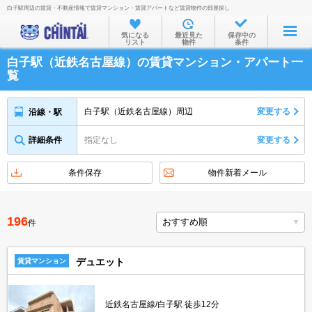
白子駅周辺の賃貸・不動産情報で賃貸マンション・賃貸アパートなど賃貸物件の部屋探し
お部屋を探す
気になる
最近見た
保存中の
リスト
物件
条件
沿線・駅から
白子駅（近鉄名古屋線）の賃貸マンション・アパート一
住所から
覧
家賃相場から
白子駅（近鉄名古屋線）周辺
変更する
沿線・駅
通勤通学時間から
詳細条件
指定なし
変更する
物件特集から
不動産会社から
条件保存
物件新着メール
TOP
196
件
デュエット
賃貸マンション
近鉄名古屋線/白子駅 徒歩12分