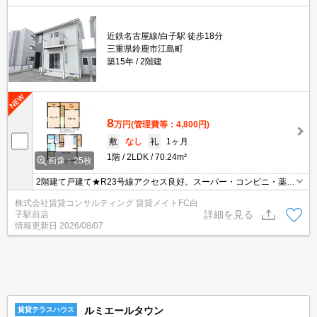
近鉄名古屋線/白子駅 徒歩18分
三重県鈴鹿市江島町
築15年
2階建
8
万円
(管理費等：4,800円)
敷
なし
礼
1ヶ月
1階
2LDK
70.24m²
画像：25枚
2階建て戸建て★R23号線アクセス良好。スーパー・コンビニ・薬局
が近く買い物便利(^^)/ネット無料
株式会社賃貸コンサルティング 賃貸メイトFC白
詳細を見る
子駅前店
情報更新日
2026/08/07
ルミエールタウン
賃貸テラスハウス