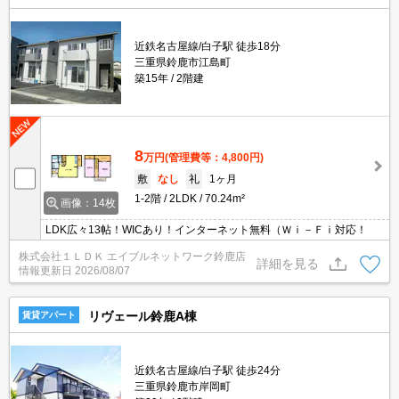
近鉄名古屋線/白子駅 徒歩18分
三重県鈴鹿市江島町
築15年
2階建
8
万円
(管理費等：4,800円)
敷
なし
礼
1ヶ月
1-2階
2LDK
70.24m²
画像：14枚
LDK広々13帖！WICあり！インターネット無料（Ｗｉ－Ｆｉ対応！
株式会社１ＬＤＫ エイブルネットワーク鈴鹿店
詳細を見る
情報更新日
2026/08/07
リヴェール鈴鹿A棟
賃貸アパート
近鉄名古屋線/白子駅 徒歩24分
三重県鈴鹿市岸岡町