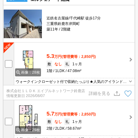
近鉄名古屋線/千代崎駅 徒歩17分
三重県鈴鹿市岸岡町
築11年
2階建
5.3
万円
(管理費等：2,850円)
敷
なし
礼
1ヶ月
1階
1LDK
47.08m²
画像：28枚
ウォークインクローゼット付で収納たっぷり★人気のアイランドキ
ッチン★
株式会社１ＬＤＫ エイブルネットワーク鈴鹿店
詳細を見る
情報更新日
2026/08/07
5.7
万円
(管理費等：2,850円)
敷
なし
礼
1ヶ月
2階
2LDK
58.67m²
画像：29枚