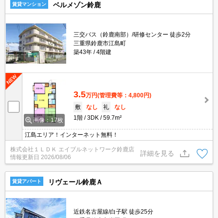
ベルメゾン鈴鹿
賃貸マンション
三交バス（鈴鹿南部）/研修センター 徒歩2分
三重県鈴鹿市江島町
築43年
4階建
3.5
万円
(管理費等：4,800円)
敷
なし
礼
なし
1階
3DK
59.7m²
画像：17枚
江島エリア！インターネット無料！
株式会社１ＬＤＫ エイブルネットワーク鈴鹿店
詳細を見る
情報更新日
2026/08/06
リヴェール鈴鹿Ａ
賃貸アパート
近鉄名古屋線/白子駅 徒歩25分