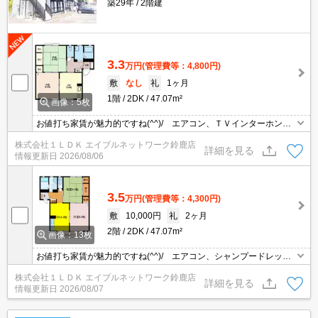
築29年
2階建
3.3
万円
(管理費等：4,800円)
敷
なし
礼
1ヶ月
1階
2DK
47.07m²
画像：5枚
お値打ち家賃が魅力的ですね(^^)/ エアコン、ＴＶインターホン、
シャンプードレッサー、シャワートイレ等設備充実の物件です(^^)/
株式会社１ＬＤＫ エイブルネットワーク鈴鹿店
★ お問い合わせはグリーンの看板「エイブル」まで☆
詳細を見る
情報更新日
2026/08/06
3.5
万円
(管理費等：4,300円)
敷
10,000円
礼
2ヶ月
2階
2DK
47.07m²
画像：13枚
お値打ち家賃が魅力的ですね(^^)/ エアコン、シャンプードレッサ
ー、2口コンロ付きのキッチン付きで設備充実の物件です(^^)/★ お
株式会社１ＬＤＫ エイブルネットワーク鈴鹿店
問い合わせはグリーンの看板「エイブル」まで☆
詳細を見る
情報更新日
2026/08/07