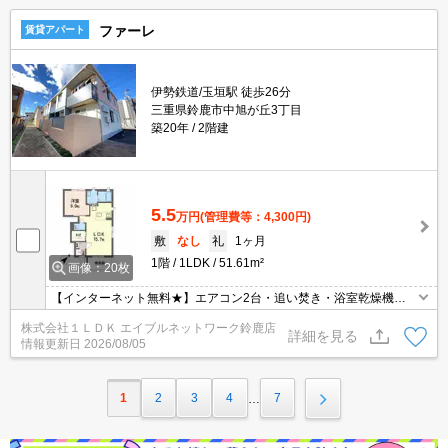
ファーレ
賃貸アパート
伊勢鉄道/玉垣駅 徒歩26分
三重県鈴鹿市中旭が丘3丁目
築20年
2階建
5.5
万円
(管理費等：4,300円)
敷
なし
礼
1ヶ月
1階
1LDK
51.61m²
画像：20枚
【インターネット無料★】エアコン2台・追い焚き・浴室乾燥機付
きで設備も充実の物件です★ウォークインクローゼット付き！
株式会社１ＬＤＫ エイブルネットワーク鈴鹿店
詳細を見る
情報更新日
2026/08/05
1
2
3
4
7
…