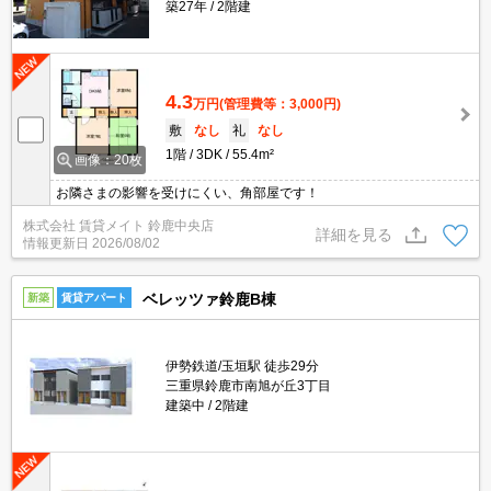
築27年
2階建
4.3
万円
(管理費等：3,000円)
敷
なし
礼
なし
1階
3DK
55.4m²
画像：20枚
お隣さまの影響を受けにくい、角部屋です！
株式会社 賃貸メイト 鈴鹿中央店
詳細を見る
情報更新日
2026/08/02
ベレッツァ鈴鹿B棟
新築
賃貸アパート
伊勢鉄道/玉垣駅 徒歩29分
三重県鈴鹿市南旭が丘3丁目
建築中
2階建