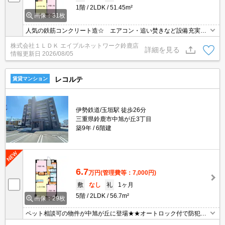
1階
2LDK
51.45m²
画像：31枚
人気の鉄筋コンクリート造☆ エアコン・追い焚きなど設備充実の
物件(*^_^*)
株式会社１ＬＤＫ エイブルネットワーク鈴鹿店
詳細を見る
情報更新日
2026/08/05
レコルテ
賃貸マンション
伊勢鉄道/玉垣駅 徒歩26分
三重県鈴鹿市中旭が丘3丁目
築9年
6階建
6.7
万円
(管理費等：7,000円)
敷
なし
礼
1ヶ月
5階
2LDK
56.7m²
画像：29枚
ペット相談可の物件が中旭が丘に登場★★オートロック付で防犯面
◎設備も充実です★ お問い合わせはエイブルネットワーク鈴鹿店