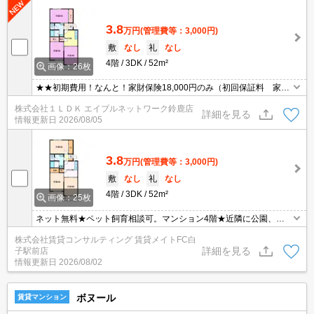
3.8
万円
(管理費等：3,000円)
敷
なし
礼
なし
4階
3DK
52m²
画像：26枚
★★初期費用！なんと！家財保険18,000円のみ（初回保証料 家主
負担！！）★★インターネット付のペット可物件です♪お問い合わせ
株式会社１ＬＤＫ エイブルネットワーク鈴鹿店
はグリーンの看板「エイブル」まで☆
詳細を見る
情報更新日
2026/08/05
3.8
万円
(管理費等：3,000円)
敷
なし
礼
なし
4階
3DK
52m²
画像：25枚
ネット無料★ペット飼育相談可。マンション4階★近隣に公園、コ
ンビニあり！
株式会社賃貸コンサルティング 賃貸メイトFC白
詳細を見る
子駅前店
情報更新日
2026/08/02
ボヌール
賃貸マンション