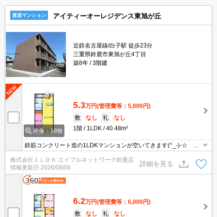
アイティーオーレジデンス東旭が丘
賃貸マンション
近鉄名古屋線/白子駅 徒歩23分
三重県鈴鹿市東旭が丘4丁目
築8年
3階建
5.3
万円
(管理費等：5,000円)
敷
なし
礼
なし
1階
1LDK
40.48m²
画像：18枚
鉄筋コンクリート造の1LDKマンションが空いてきます(^_-)-☆ 近
くにスーパー・銀行・薬局あり生活便利★
株式会社１ＬＤＫ エイブルネットワーク鈴鹿店
詳細を見る
情報更新日
2026/08/06
6.2
万円
(管理費等：6,000円)
敷
なし
礼
なし