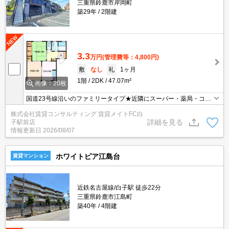
三重県鈴鹿市岸岡町
築29年
2階建
3.3
万円
(管理費等：4,800円)
敷
なし
礼
1ヶ月
1階
2DK
47.07m²
画像：20枚
国道23号線沿いのファミリータイプ★近隣にスーパー・薬局・コン
ビニ・病院があり生活便利(^^)/
株式会社賃貸コンサルティング 賃貸メイトFC白
詳細を見る
子駅前店
情報更新日
2026/08/07
ホワイトピア江島台
賃貸マンション
近鉄名古屋線/白子駅 徒歩22分
三重県鈴鹿市江島町
築40年
4階建