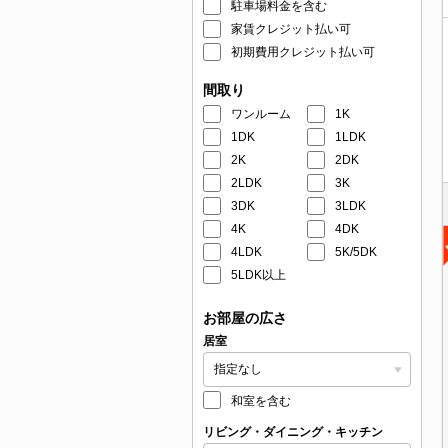
駐車場料金を含む
家賃クレジット払い可
初期費用クレジット払い可
間取り
ワンルーム
1K
1DK
1LDK
2K
2DK
2LDK
3K
3DK
3LDK
4K
4DK
4LDK
5K/5DK
5LDK以上
お部屋の広さ
居室
和室を含む
リビング・ダイニング・キッチン