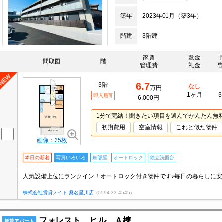
築年
2023年01月（築3年）
階建
3階建
家賃
敷金
間取図
階
管理費
礼金
6.7
3階
なし
万円
1ヶ月
3
即入居可
6,000円
1分で完結！聞きたい項目を選んでかんたん無
初期費用
空室情報
これと似た物件
画像：25枚
本日の新着
写真いろいろ
角部屋
オートロック
独立洗面台
株式会社賃貸メイト 桑名星川店
(0594-33-4545)
フォレスト ヒル Ａ棟
賃貸アパート