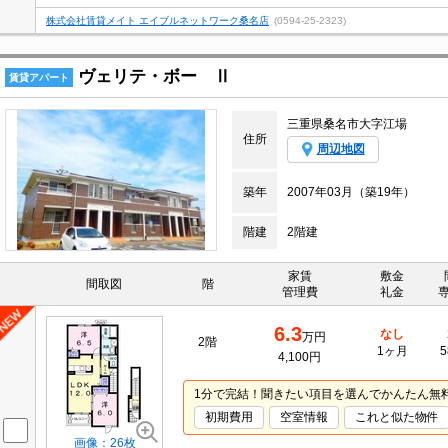
株式会社賃貸メイト エイブルネットワーク桑名店
(0594-25-2323)
ヴェリテ・ボー Ⅱ
賃貸アパート
三重県桑名市大字江場
住所
周辺地図
築年
2007年03月（築19年）
階建
2階建
家賃
敷金
間取図
階
管理費
礼金
6.3
なし
万円
2階
1ヶ月
5
4,100円
1分で完結！聞きたい項目を選んでかんたん無
初期費用
空室情報
これと似た物件
画像：26枚