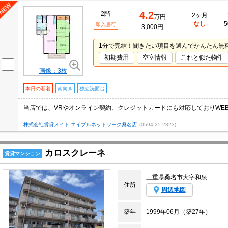
4.2
2階
2ヶ月
万円
なし
5
即入居可
3,000円
1分で完結！聞きたい項目を選んでかんたん無
初期費用
空室情報
これと似た物件
画像：3枚
本日の新着
南向き
独立洗面台
株式会社賃貸メイト エイブルネットワーク桑名店
(0594-25-2323)
カロスクレーネ
賃貸マンション
三重県桑名市大字和泉
住所
周辺地図
築年
1999年06月（築27年）