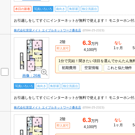
本日の新着
写真いろいろ
南向き
角部屋
独立洗面台
株式会社賃貸メイト エイブルネットワーク桑名店
(0594-25-2323)
6.3
2階
なし
万円
1ヶ月
5
即入居可
4,100円
1分で完結！聞きたい項目を選んでかんたん無
初期費用
空室情報
これと似た物件
画像：26枚
写真いろいろ
南向き
角部屋
独立洗面台
株式会社賃貸メイト エイブルネットワーク桑名店
(0594-25-2323)
6.3
2階
なし
万円
1ヶ月
5
即入居可
4,100円