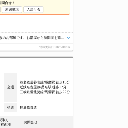
料問合せ！
周辺環境
入居可否
お引越しをしてすぐにインターネットが無料で使えます！ モニターホン付きのお部屋です。お部屋から訪問者を確認できるのでセキュリティ面はもちろん知らない人やセールスに対応する必要もありません。
情報更新日
2026/08/06
養老鉄道養老線/播磨駅 徒歩15分
交通
近鉄名古屋線/桑名駅 徒歩17分
三岐鉄道北勢線/馬道駅 徒歩22分
構造
軽量鉄骨造
間取り
お問合せ
専有面積