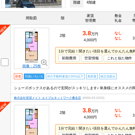
階建
4階建
家賃
敷金
間取図
階
管理費
礼金
3.8
なし
万円
2階
なし
3
4,000円
1分で完結！聞きたい項目を選んでかんたん無
初期費用
空室情報
これと似た物件
画像：25枚
新着
写真いろいろ
仲介手数料家賃の55%以下
角部屋
独立洗面台
株式会社賃貸メイト エイブルネットワーク桑名店
(0594-25-2323)
3.8
なし
万円
2階
なし
3
4,000円
1分で完結！聞きたい項目を選んでかんたん無