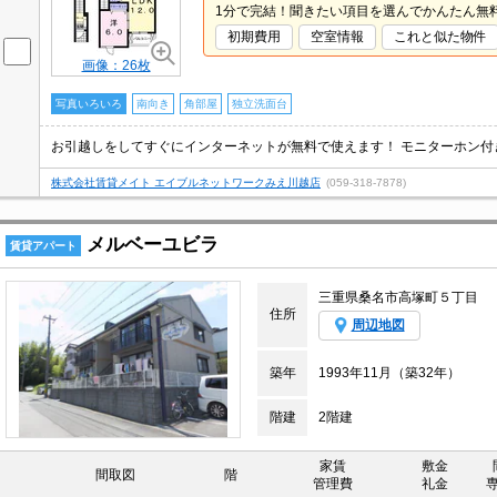
1分で完結！聞きたい項目を選んでかんたん無
初期費用
空室情報
これと似た物件
画像：26枚
写真いろいろ
南向き
角部屋
独立洗面台
株式会社賃貸メイト エイブルネットワークみえ川越店
(059-318-7878)
メルベーユビラ
賃貸アパート
三重県桑名市高塚町５丁目
住所
周辺地図
築年
1993年11月（築32年）
階建
2階建
家賃
敷金
間取図
階
管理費
礼金