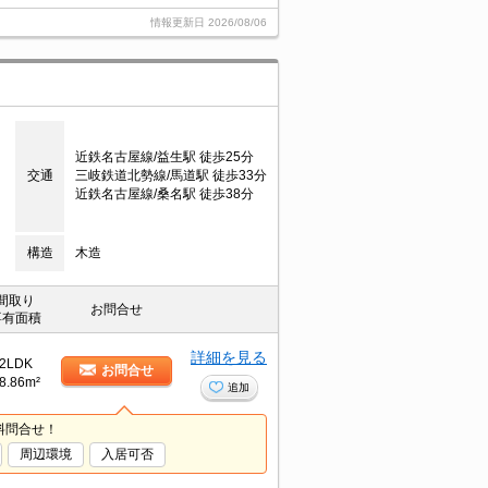
情報更新日
2026/08/06
近鉄名古屋線/益生駅 徒歩25分
交通
三岐鉄道北勢線/馬道駅 徒歩33分
近鉄名古屋線/桑名駅 徒歩38分
構造
木造
間取り
お問合せ
専有面積
詳細を見る
2LDK
お問合せ
8.86m²
追加
料問合せ！
周辺環境
入居可否