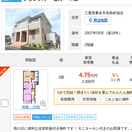
三重県桑名市長島町福吉
住所
周辺地図
築年
2007年09月（築18年）
階建
2階建
家賃
敷金
間取図
階
管理費
礼金
4.75
なし
万円
1階
1ヶ月
4
2,300円
1分で完結！聞きたい項目を選んでかんたん無
初期費用
空室情報
これと似た物件
画像：25枚
本日の新着
写真いろいろ
南向き
角部屋
独立洗面台