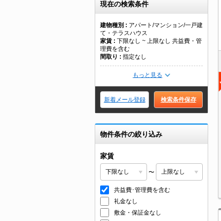
現在の検索条件
建物種別
アパート/マンション/一戸建
て・テラスハウス
家賃
下限なし ~ 上限なし 共益費・管
理費を含む
間取り
指定なし
もっと見る
新着メール登録
検索条件保存
物件条件の絞り込み
家賃
〜
共益費･管理費を含む
礼金なし
敷金・保証金なし