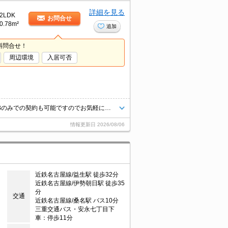
詳細を見る
2LDK
お問合せ
0.78m²
追加
料問合せ！
周辺環境
入居可否
当店では、VRやオンライン契約、クレジットカードにも対応しておりWEBのみでの契約も可能ですのでお気軽にお問い合わせ下さい！
情報更新日
2026/08/06
近鉄名古屋線/益生駅 徒歩32分
近鉄名古屋線/伊勢朝日駅 徒歩35
分
交通
近鉄名古屋線/桑名駅 バス10分
三重交通バス・安永七丁目下
車：停歩11分