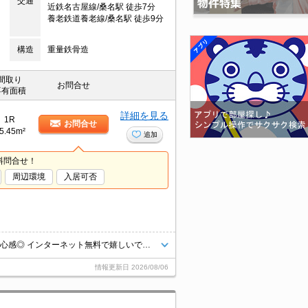
交通
近鉄名古屋線/桑名駅 徒歩7分
養老鉄道養老線/桑名駅 徒歩9分
構造
重量鉄骨造
間取り
お問合せ
専有面積
詳細を見る
1R
お問合せ
5.45m²
追加
料問合せ！
周辺環境
入居可否
人気設備上位にランクイン！オートロック付き物件です♪毎日の暮らしに安心感◎ インターネット無料で嬉しいですね。
情報更新日
2026/08/06