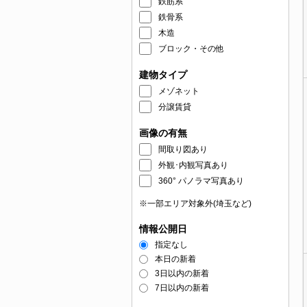
鉄筋系
鉄骨系
木造
ブロック・その他
建物タイプ
メゾネット
分譲賃貸
画像の有無
間取り図あり
外観･内観写真あり
360° パノラマ写真あり
※一部エリア対象外(埼玉など)
情報公開日
指定なし
本日の新着
3日以内の新着
7日以内の新着