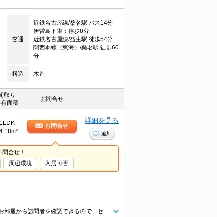
近鉄名古屋線/桑名駅 バス14分
伊曽島下車：停歩8分
交通
近鉄名古屋線/益生駅 徒歩54分
関西本線（東海）/桑名駅 徒歩60
分
構造
木造
間取り
お問合せ
専有面積
詳細を見る
1LDK
お問合せ
4.18m²
追加
料問合せ！
周辺環境
入居可否
雨の日に便利な浴室乾燥付き物件です！ モニターホン付きのお部屋です。お部屋から訪問者を確認できるので、セキュリティ面はもちろん、知らない人やセールスに対応する必要もありません。