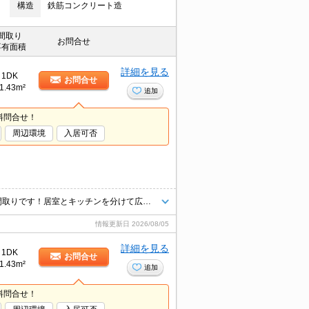
構造
鉄筋コンクリート造
間取り
お問合せ
専有面積
詳細を見る
1DK
お問合せ
1.43m²
追加
料問合せ！
周辺環境
入居可否
シューズボックスがあるので玄関がスッキリします♪ 単身様にオススメの間取りです！居室とキッチンを分けて広々空間をぜひ味わってください♪
情報更新日
2026/08/05
詳細を見る
1DK
お問合せ
1.43m²
追加
料問合せ！