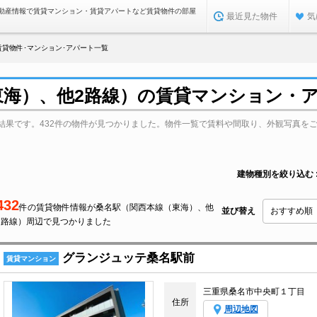
動産情報で賃貸マンション・賃貸アパートなど賃貸物件の部屋
最近見た物件
気
貸物件･マンション･アパート一覧
東海）、他2路線）の賃貸マンション・
結果です。432件の物件が見つかりました。物件一覧で賃料や間取り、外観写真を
建物種別を絞り込む
432
件の賃貸物件情報が桑名駅（関西本線（東海）、他
並び替え
2路線）周辺で見つかりました
グランジュッテ桑名駅前
賃貸マンション
三重県桑名市中央町１丁目
住所
周辺地図