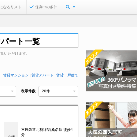
になるリスト
保存中の条件
アパート一覧
ご覧いただけます。
賃貸マンション
|
賃貸アパート
|
賃貸一戸建て
表示件数
三岐鉄道北勢線/西桑名駅 徒歩4
分