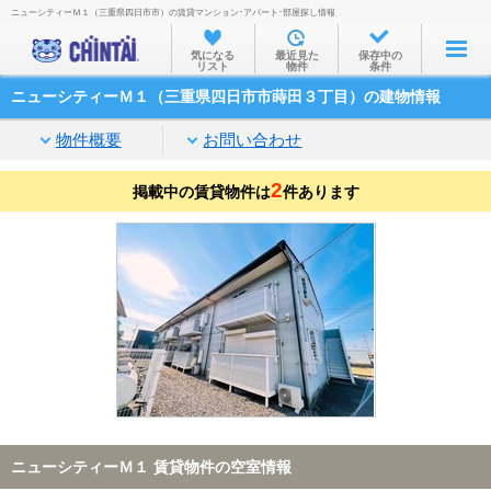
ニューシティーＭ１（三重県四日市市）の賃貸マンション･アパート･部屋探し情報
お部屋を探す
気になる
最近見た
保存中の
リスト
物件
条件
沿線・駅から
ニューシティーＭ１（三重県四日市市蒔田３丁目）の建物情報
住所から
物件概要
お問い合わせ
家賃相場から
2
掲載中の賃貸物件は
通勤通学時間から
件あります
物件特集から
不動産会社から
TOP
ニューシティーＭ１ 賃貸物件の空室情報