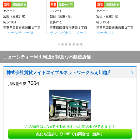
新着
掲載物件有
新着
掲載物件有
新着
掲載物件有
アパート
アパート
アパート
富田（三重）駅
朝日（三重）駅
富田（三重）駅
徒歩23分
徒歩25分
徒歩19分
三重県四日市市蒔田３丁目
三重県四日市市蒔田３丁目
三重県四日市市蒔田３丁目
ニューシティーＭ１
サンルピナス ノース
ルーカスⅢ
ニューシティーＭ１周辺が得意な不動産店舗
株式会社賃貸メイトエイブルネットワークみえ川越店
700
掲載物件数:
件
この物件はLINEで不動産会社へお問合せができます！
友だち追加してLINEでお問合せ（無料）