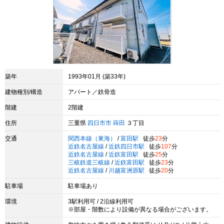
築年
1993年01月 (築33年)
建物種別/構造
アパート／鉄骨造
階建
2階建
住所
三重県
四日市市
蒔田
３丁目
交通
関西本線（東海）
/
富田駅
徒歩
23
分
近鉄名古屋線
/
近鉄四日市駅
徒歩
107
分
近鉄名古屋線
/
近鉄富田駅
徒歩
25
分
三岐鉄道三岐線
/
近鉄富田駅
徒歩
23
分
近鉄名古屋線
/
川越富洲原駅
徒歩
20
分
駐車場
駐車場あり
環境
3駅利用可 / 2沿線利用可
※部屋・階数により設備が異なる場合がございます。