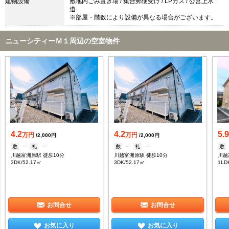
建物設備
敷地内ごみ置き場 / 集合郵便受け / LPガス / 公営上水
道
※部屋・階数により設備が異なる場合がございます。
ニューシティーＭ１周辺の空室物件
4.2
4.2
5.
万円
万円
/2,000円
/2,000円
敷
--
礼
--
敷
--
礼
--
敷
川越富洲原駅 徒歩10分
川越富洲原駅 徒歩10分
川越
3DK/52.17㎡
3DK/52.17㎡
1LD
お問合せ
お問合せ
お気に入り
お気に入り