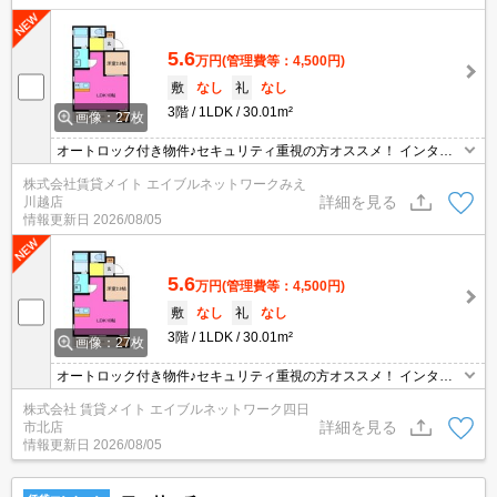
5.6
万円
(管理費等：4,500円)
敷
なし
礼
なし
3階
1LDK
30.01m²
画像：27枚
オートロック付き物件♪セキュリティ重視の方オススメ！ インター
ネット無料物件！面倒な個人での手続き不要でご利用いただけます♪
株式会社賃貸メイト エイブルネットワークみえ
私生活はもちろんテレワーク勤務の方にもおすすめですよ♪
詳細を見る
川越店
情報更新日
2026/08/05
5.6
万円
(管理費等：4,500円)
敷
なし
礼
なし
3階
1LDK
30.01m²
画像：27枚
オートロック付き物件♪セキュリティ重視の方オススメ！ インター
ネット無料物件！面倒な個人での手続き不要でご利用いただけます♪
株式会社 賃貸メイト エイブルネットワーク四日
私生活はもちろんテレワーク勤務の方にもおすすめですよ♪
詳細を見る
市北店
情報更新日
2026/08/05