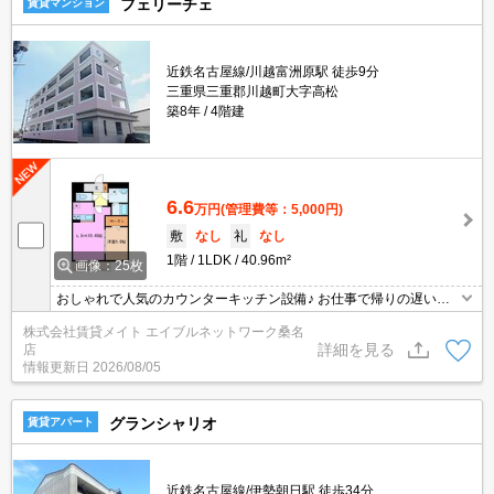
フェリーチェ
賃貸マンション
近鉄名古屋線/川越富洲原駅 徒歩9分
三重県三重郡川越町大字高松
築8年
4階建
6.6
万円
(管理費等：5,000円)
敷
なし
礼
なし
1階
1LDK
40.96m²
画像：25枚
おしゃれで人気のカウンターキッチン設備♪ お仕事で帰りの遅い方
も安心の宅配ボックス付き♪受け取り時間を気にせずネットショッピ
株式会社賃貸メイト エイブルネットワーク桑名
ングを楽しめます！
詳細を見る
店
情報更新日
2026/08/05
グランシャリオ
賃貸アパート
近鉄名古屋線/伊勢朝日駅 徒歩34分