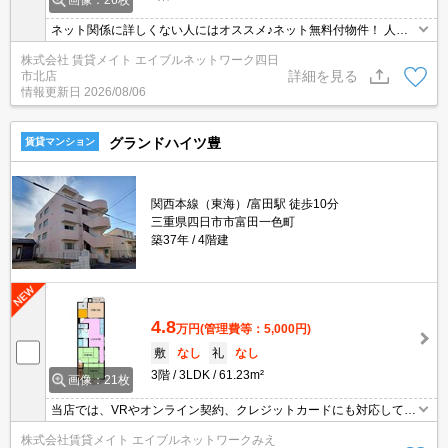
画像：26枚
ネット関係に詳しくない人にはオススメ♪ネット無料付物件！ 人気
の角部屋！ お隣さまが少ないので気になる生活音が軽減されます◎
株式会社 賃貸メイト エイブルネットワーク四日
詳細を見る
市北店
情報更新日
2026/08/06
グランドハイツ豊
賃貸マンション
関西本線（東海）/富田駅 徒歩10分
三重県四日市市富田一色町
築37年
4階建
4.8
万円
(管理費等：5,000円)
敷
なし
礼
なし
3階
3LDK
61.23m²
画像：21枚
当店では、VRやオンライン契約、クレジットカードにも対応してお
りWEBのみでの契約も可能ですのでお気軽にお問い合わせ下さい！
株式会社賃貸メイト エイブルネットワークみえ