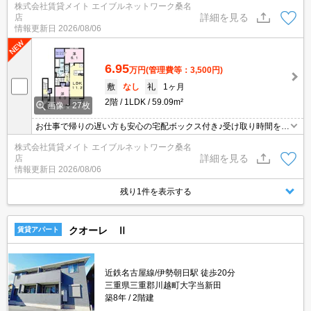
株式会社賃貸メイト エイブルネットワーク桑名
ンであれば非対面で会話が可能♪
詳細を見る
店
情報更新日
2026/08/06
6.95
万円
(管理費等：3,500円)
敷
なし
礼
1ヶ月
2階
1LDK
59.09m²
画像：27枚
お仕事で帰りの遅い方も安心の宅配ボックス付き♪受け取り時間を気
にせずネットショッピングを楽しめます！ モニター付きインターホ
株式会社賃貸メイト エイブルネットワーク桑名
ンであれば非対面で会話が可能♪
詳細を見る
店
情報更新日
2026/08/06
残り1件を表示する
クオーレ Ⅱ
賃貸アパート
近鉄名古屋線/伊勢朝日駅 徒歩20分
三重県三重郡川越町大字当新田
築8年
2階建