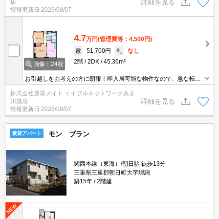
詳細を見る
店
音が軽減されます◎
情報更新日
2026/08/07
4.7
万円
(管理費等：4,500円)
敷
51,700円
礼
なし
2階
2DK
45.36m²
画像：24枚
お引越しをお考えの方に朗報！即入居可能な物件なので、急な転勤
や新生活のスタートにもピッタリ。理想のお部屋で新しい暮らしを
株式会社賃貸メイト エイブルネットワークみえ
始めませんか？ 人気の角部屋！ お隣さまが少ないので気になる生活
詳細を見る
川越店
音が軽減されます◎
情報更新日
2026/08/07
モン ブラン
賃貸アパート
関西本線（東海）/朝日駅 徒歩13分
三重県三重郡朝日町大字埋縄
築15年
2階建