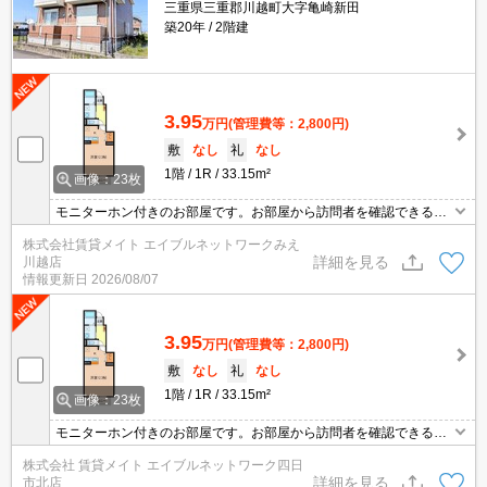
三重県三重郡川越町大字亀崎新田
築20年
2階建
3.95
万円
(管理費等：2,800円)
敷
なし
礼
なし
1階
1R
33.15m²
画像：23枚
モニターホン付きのお部屋です。お部屋から訪問者を確認できるの
でセキュリティ面はもちろん知らない人やセールスに対応する必要
株式会社賃貸メイト エイブルネットワークみえ
もありません。 エアコン付きのお部屋で毎日快適♪
詳細を見る
川越店
情報更新日
2026/08/07
3.95
万円
(管理費等：2,800円)
敷
なし
礼
なし
1階
1R
33.15m²
画像：23枚
モニターホン付きのお部屋です。お部屋から訪問者を確認できるの
でセキュリティ面はもちろん知らない人やセールスに対応する必要
株式会社 賃貸メイト エイブルネットワーク四日
もありません。 エアコン付きのお部屋で毎日快適♪
詳細を見る
市北店