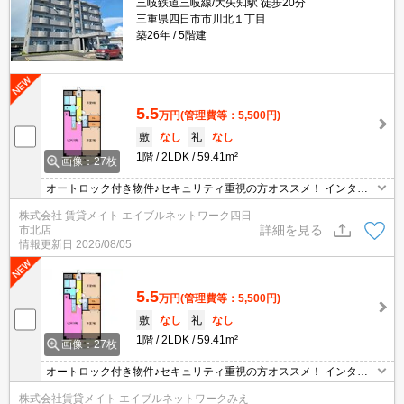
三岐鉄道三岐線/大矢知駅 徒歩20分
三重県四日市市川北１丁目
築26年
5階建
5.5
万円
(管理費等：5,500円)
敷
なし
礼
なし
1階
2LDK
59.41m²
画像：27枚
オートロック付き物件♪セキュリティ重視の方オススメ！ インター
ネット無料物件！面倒な個人での手続き不要でご利用いただけます♪
株式会社 賃貸メイト エイブルネットワーク四日
私生活はもちろんテレワーク勤務の方にもおすすめですよ♪
詳細を見る
市北店
情報更新日
2026/08/05
5.5
万円
(管理費等：5,500円)
敷
なし
礼
なし
1階
2LDK
59.41m²
画像：27枚
オートロック付き物件♪セキュリティ重視の方オススメ！ インター
ネット無料物件！面倒な個人での手続き不要でご利用いただけます♪
株式会社賃貸メイト エイブルネットワークみえ
私生活はもちろんテレワーク勤務の方にもおすすめですよ♪