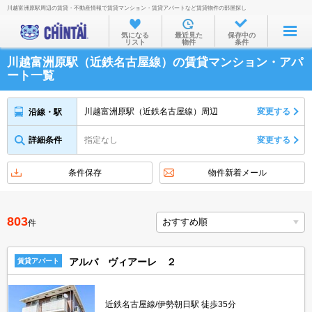
川越富洲原駅周辺の賃貸・不動産情報で賃貸マンション・賃貸アパートなど賃貸物件の部屋探し
お部屋を探す
気になる
最近見た
保存中の
リスト
物件
条件
沿線・駅から
川越富洲原駅（近鉄名古屋線）の賃貸マンション・アパ
住所から
ート一覧
家賃相場から
川越富洲原駅（近鉄名古屋線）周辺
変更する
沿線・駅
通勤通学時間から
詳細条件
指定なし
変更する
物件特集から
不動産会社から
条件保存
物件新着メール
TOP
803
件
アルバ ヴィアーレ ２
賃貸アパート
近鉄名古屋線/伊勢朝日駅 徒歩35分