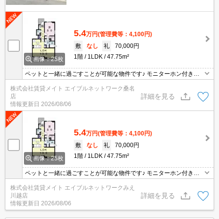
5.4
万円
(管理費等：4,100円)
敷
なし
礼
70,000円
1階
1LDK
47.75m²
画像：25枚
ペットと一緒に過ごすことが可能な物件です♪ モニターホン付きの
お部屋です。お部屋から訪問者を確認できるのでセキュリティ面は
株式会社賃貸メイト エイブルネットワーク桑名
もちろん知らない人やセールスに対応する必要もありません。
詳細を見る
店
情報更新日
2026/08/06
5.4
万円
(管理費等：4,100円)
敷
なし
礼
70,000円
1階
1LDK
47.75m²
画像：25枚
ペットと一緒に過ごすことが可能な物件です♪ モニターホン付きの
お部屋です。お部屋から訪問者を確認できるのでセキュリティ面は
株式会社賃貸メイト エイブルネットワークみえ
もちろん知らない人やセールスに対応する必要もありません。
詳細を見る
川越店
情報更新日
2026/08/06