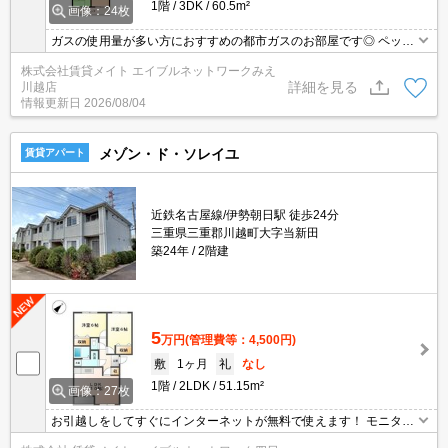
1階
3DK
60.5m²
画像：24枚
ガスの使用量が多い方におすすめの都市ガスのお部屋です◎ ペット
との共同生活スタートに最適物件です！ 愛するペットと過ごす毎日
株式会社賃貸メイト エイブルネットワークみえ
を思う存分楽しめます♪
詳細を見る
川越店
情報更新日
2026/08/04
メゾン・ド・ソレイユ
賃貸アパート
近鉄名古屋線/伊勢朝日駅 徒歩24分
三重県三重郡川越町大字当新田
築24年
2階建
5
万円
(管理費等：4,500円)
敷
1ヶ月
礼
なし
1階
2LDK
51.15m²
画像：27枚
お引越しをしてすぐにインターネットが無料で使えます！ モニター
ホン付きのお部屋です。お部屋から訪問者を確認できるのでセキュ