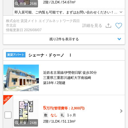
2階
2LDK
54.67m²
画像：26枚
即入居可能、ご内覧も可能です。まずはお問い合わせください！オ
ンライン内見、オンライン申込も可能です。 ネット無料物件は節約
株式会社 賃貸メイト エイブルネットワーク四日
効果が期待できます！データ通信量を気にせず無料でネットが利用
詳細を見る
市北店
できます。PCはもちろん、スマートフォンやオンラインで利用でき
情報更新日
2026/08/07
るゲームなどさまざまな用途で楽しめます♪
残り2件を表示する
シェーナ・ドゥーノ Ⅰ
賃貸アパート
近鉄名古屋線/伊勢朝日駅 徒歩30分
三重県三重郡川越町大字南福崎
築18年
2階建
5
万円
(管理費等：2,900円)
敷
なし
礼
1ヶ月
2階
1LDK
51.13m²
画像：24枚