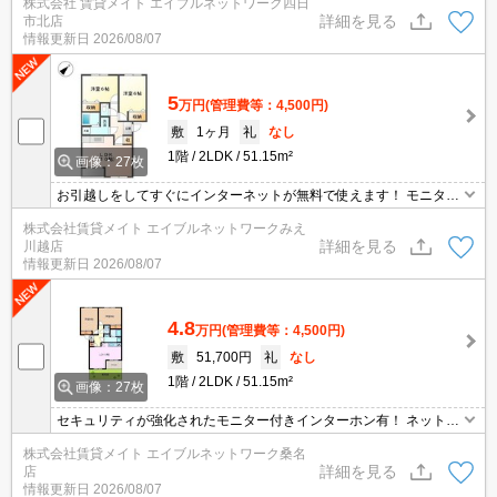
株式会社 賃貸メイト エイブルネットワーク四日
リティ面はもちろん知らない人やセールスに対応する必要もありま
詳細を見る
市北店
せん。
情報更新日
2026/08/07
5
万円
(管理費等：4,500円)
敷
1ヶ月
礼
なし
1階
2LDK
51.15m²
画像：27枚
お引越しをしてすぐにインターネットが無料で使えます！ モニター
ホン付きのお部屋です。お部屋から訪問者を確認できるのでセキュ
株式会社賃貸メイト エイブルネットワークみえ
リティ面はもちろん知らない人やセールスに対応する必要もありま
詳細を見る
川越店
せん。
情報更新日
2026/08/07
4.8
万円
(管理費等：4,500円)
敷
51,700円
礼
なし
1階
2LDK
51.15m²
画像：27枚
セキュリティが強化されたモニター付きインターホン有！ ネット無
料物件は節約効果が期待できます！データ通信量を気にせず無料で
株式会社賃貸メイト エイブルネットワーク桑名
ネットが利用できます。PCはもちろん、スマートフォンやオンライ
詳細を見る
店
ンで利用できるゲームなどさまざまな用途で楽しめます♪
情報更新日
2026/08/07