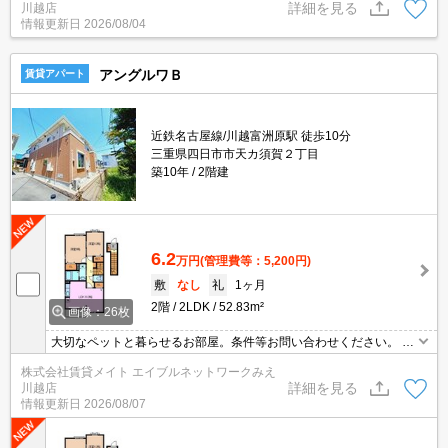
詳細を見る
川越店
情報更新日
2026/08/04
アングルワＢ
賃貸アパート
近鉄名古屋線/川越富洲原駅 徒歩10分
三重県四日市市天カ須賀２丁目
築10年
2階建
6.2
万円
(管理費等：5,200円)
敷
なし
礼
1ヶ月
2階
2LDK
52.83m²
画像：26枚
大切なペットと暮らせるお部屋。条件等お問い合わせください。 ネ
ット無料物件は節約効果が期待できます！データ通信量を気にせず
株式会社賃貸メイト エイブルネットワークみえ
無料でネットが利用できます。PCはもちろんスマートフォンやオン
詳細を見る
川越店
ラインで利用できるゲームなどさまざまな用途で楽しめます♪
情報更新日
2026/08/07