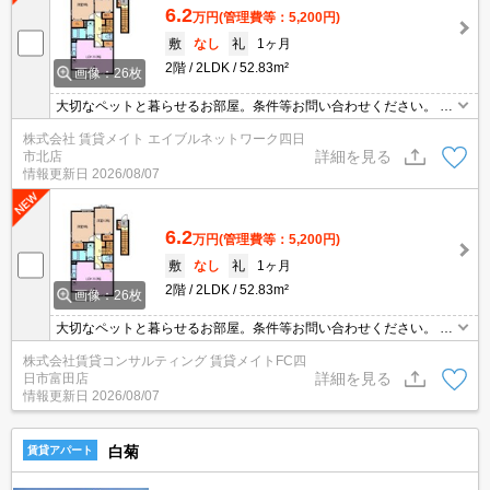
6.2
万円
(管理費等：5,200円)
敷
なし
礼
1ヶ月
2階
2LDK
52.83m²
画像：26枚
大切なペットと暮らせるお部屋。条件等お問い合わせください。 ネ
ット無料物件は節約効果が期待できます！データ通信量を気にせず
株式会社 賃貸メイト エイブルネットワーク四日
無料でネットが利用できます。PCはもちろんスマートフォンやオン
詳細を見る
市北店
ラインで利用できるゲームなどさまざまな用途で楽しめます♪
情報更新日
2026/08/07
6.2
万円
(管理費等：5,200円)
敷
なし
礼
1ヶ月
2階
2LDK
52.83m²
画像：26枚
大切なペットと暮らせるお部屋。条件等お問い合わせください。 ネ
ット無料物件は節約効果が期待できます！データ通信量を気にせず
株式会社賃貸コンサルティング 賃貸メイトFC四
無料でネットが利用できます。PCはもちろんスマートフォンやオン
詳細を見る
日市富田店
ラインで利用できるゲームなどさまざまな用途で楽しめます♪
情報更新日
2026/08/07
白菊
賃貸アパート