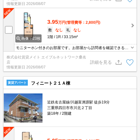
情報更新日
2026/08/07
3.95
万円
(管理費等：2,800円)
敷
なし
礼
なし
1階
1R
33.15m²
画像：23枚
モニターホン付きのお部屋です。お部屋から訪問者を確認できるの
でセキュリティ面はもちろん知らない人やセールスに対応する必要
株式会社賃貸メイト エイブルネットワーク桑名
もありません。 エアコン付きのお部屋で毎日快適♪
詳細を見る
店
情報更新日
2026/08/07
フィニート２１Ａ棟
賃貸アパート
近鉄名古屋線/川越富洲原駅 徒歩19分
三重県四日市市川北２丁目
築18年
2階建