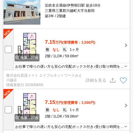
近鉄名古屋線/伊勢朝日駅 徒歩18分
三重県三重郡川越町大字当新田
築3年
2階建
7.15
万円
(管理費等：3,500円)
敷
なし
礼
1ヶ月
2階
1LDK
59.06m²
画像：27枚
お仕事で帰りの遅い方も安心の宅配ボックス付き♪受け取り時間を気
にせずネットショッピングを楽しめます！ モニター付きインターホ
株式会社賃貸メイト エイブルネットワークみえ
ンであれば非対面で会話が可能♪
詳細を見る
川越店
情報更新日
2026/08/06
7.15
万円
(管理費等：3,500円)
敷
なし
礼
1ヶ月
2階
1LDK
59.06m²
画像：27枚
お仕事で帰りの遅い方も安心の宅配ボックス付き♪受け取り時間を気
にせずネットショッピングを楽しめます！ モニター付きインターホ