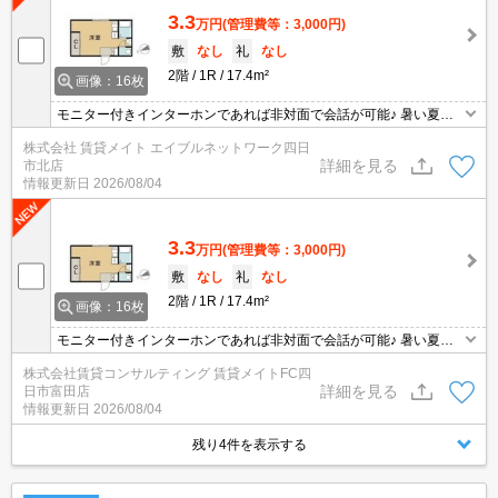
3.3
万円
(管理費等：3,000円)
敷
なし
礼
なし
2階
1R
17.4m²
画像：16枚
モニター付きインターホンであれば非対面で会話が可能♪ 暑い夏・
寒い冬に大活躍のエアコン♪エアコン付き物件ならオールシーズン快
株式会社 賃貸メイト エイブルネットワーク四日
適に過ごせます◎
詳細を見る
市北店
情報更新日
2026/08/04
3.3
万円
(管理費等：3,000円)
敷
なし
礼
なし
2階
1R
17.4m²
画像：16枚
モニター付きインターホンであれば非対面で会話が可能♪ 暑い夏・
寒い冬に大活躍のエアコン♪エアコン付き物件ならオールシーズン快
株式会社賃貸コンサルティング 賃貸メイトFC四
適に過ごせます◎
詳細を見る
日市富田店
情報更新日
2026/08/04
残り4件を表示する