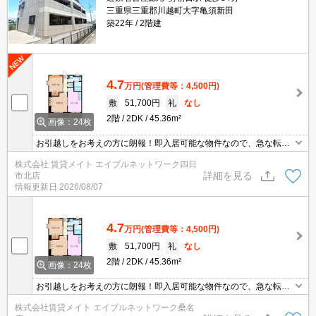
三重県三重郡川越町大字亀須新田
築22年
2階建
4.7
万円
(管理費等：4,500円)
敷
51,700円
礼
なし
2階
2DK
45.36m²
画像：24枚
お引越しをお考えの方に朗報！即入居可能な物件なので、急な転勤
や新生活のスタートにもピッタリ。理想のお部屋で新しい暮らしを
株式会社 賃貸メイト エイブルネットワーク四日
始めませんか？ 人気の角部屋！ お隣さまが少ないので気になる生活
詳細を見る
市北店
音が軽減されます◎
情報更新日
2026/08/07
4.7
万円
(管理費等：4,500円)
敷
51,700円
礼
なし
2階
2DK
45.36m²
画像：24枚
お引越しをお考えの方に朗報！即入居可能な物件なので、急な転勤
や新生活のスタートにもピッタリ。理想のお部屋で新しい暮らしを
株式会社賃貸メイト エイブルネットワーク桑名
始めませんか？ 人気の角部屋！ お隣さまが少ないので気になる生活