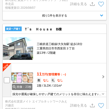
株式会社 賃貸メイト エイブルネットワーク四日
詳細を見る
市北店
情報更新日
2026/08/07
残り1件を表示する
Ｔ´ｓ Ｈｏｕｓｅ B棟
賃貸一戸建て
三岐鉄道三岐線/大矢知駅 徒歩18分
三重県四日市市西富田３丁目
築13年
2階建
11
万円
(管理費等：--)
敷
なし
礼
なし
1階
3LDK
101m²
画像：23枚
採光や通風が確保しやすい戸建てのメリットを存分に味わえます♪開
放感あふれる暮らしをしてみませんか？ おしゃれで人気のカウンタ
株式会社賃貸メイト エイブルネットワークみえ
ーキッチン設備♪
詳細を見る
川越店