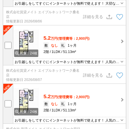
お引越しをしてすぐにインターネットが無料で使えます！ 大切なペ
ットと楽しい毎日を過ごせます！安心してペットを飼うことができ
株式会社賃貸メイト エイブルネットワーク桑名
るので迷っている方もオススメです♪
詳細を見る
店
情報更新日
2026/08/06
5.2
万円
(管理費等：2,900円)
敷
なし
礼
1ヶ月
2階
1LDK
51.13m²
画像：24枚
お引越しをしてすぐにインターネットが無料で使えます！ 人気の角
部屋！ お隣さまが少ないので気になる生活音が軽減されます◎
株式会社賃貸メイト エイブルネットワーク桑名
詳細を見る
店
情報更新日
2026/08/07
5.2
万円
(管理費等：2,900円)
敷
なし
礼
1ヶ月
2階
1LDK
51.13m²
画像：24枚
お引越しをしてすぐにインターネットが無料で使えます！ 人気の角
部屋！ お隣さまが少ないので気になる生活音が軽減されます◎