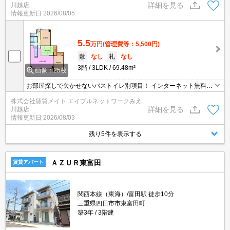
詳細を見る
川越店
情報更新日
2026/08/05
5.5
万円
(管理費等：5,500円)
敷
なし
礼
なし
3階
3LDK
69.48m²
画像：25枚
お部屋探しで欠かせないバストイレ別項目！ インターネット無料物
件！面倒な個人での手続き不要でご利用いただけます♪私生活はもち
株式会社賃貸メイト エイブルネットワークみえ
ろんテレワーク勤務の方にもおすすめですよ♪
詳細を見る
川越店
情報更新日
2026/08/03
残り5件を表示する
ＡＺＵＲ東富田
賃貸アパート
関西本線（東海）/富田駅 徒歩10分
三重県四日市市東富田町
築3年
3階建