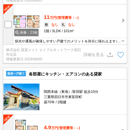
情報更新日
2026/08/05
11
万円
(管理費等：--)
敷
なし
礼
なし
1階
3LDK
101m²
画像：23枚
採光や通風が確保しやすい戸建てのメリットを存分に味わえます♪開
放感あふれる暮らしをしてみませんか？ おしゃれで人気のカウンタ
株式会社 賃貸メイト エイブルネットワーク四日
ーキッチン設備♪
詳細を見る
市北店
情報更新日
2026/08/05
各部屋にキッチン・エアコンのある貸家
賃貸一戸建て
関西本線（東海）/富田駅 徒歩10分
三重県四日市市東富田町
築70年
2階建
4.9
万円
(管理費等：--)