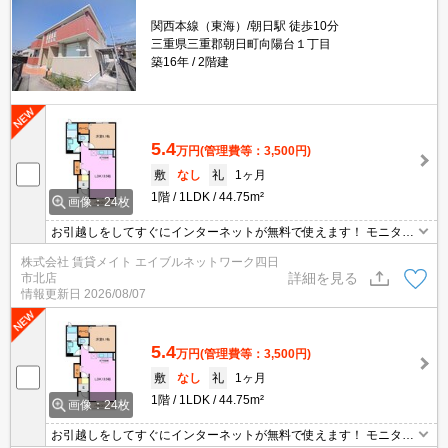
関西本線（東海）/朝日駅 徒歩10分
三重県三重郡朝日町向陽台１丁目
築16年
2階建
5.4
万円
(管理費等：3,500円)
敷
なし
礼
1ヶ月
1階
1LDK
44.75m²
画像：24枚
お引越しをしてすぐにインターネットが無料で使えます！ モニター
ホン付きのお部屋です。お部屋から訪問者を確認できるのでセキュ
株式会社 賃貸メイト エイブルネットワーク四日
リティ面はもちろん知らない人やセールスに対応する必要もありま
詳細を見る
市北店
せん。
情報更新日
2026/08/07
5.4
万円
(管理費等：3,500円)
敷
なし
礼
1ヶ月
1階
1LDK
44.75m²
画像：24枚
お引越しをしてすぐにインターネットが無料で使えます！ モニター