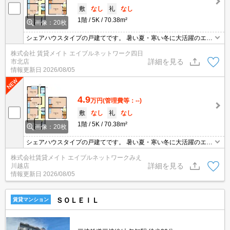
敷
なし
礼
なし
1階
5K
70.38m²
画像：20枚
シェアハウスタイプの戸建てです。 暑い夏・寒い冬に大活躍のエア
コン♪エアコン付き物件ならオールシーズン快適に過ごせます◎
株式会社 賃貸メイト エイブルネットワーク四日
詳細を見る
市北店
情報更新日
2026/08/05
4.9
万円
(管理費等：--)
敷
なし
礼
なし
1階
5K
70.38m²
画像：20枚
シェアハウスタイプの戸建てです。 暑い夏・寒い冬に大活躍のエア
コン♪エアコン付き物件ならオールシーズン快適に過ごせます◎
株式会社賃貸メイト エイブルネットワークみえ
詳細を見る
川越店
情報更新日
2026/08/05
ＳＯＬＥＩＬ
賃貸マンション