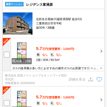
レジデンス富洲原
賃貸マンション
近鉄名古屋線/川越富洲原駅 徒歩5分
三重県四日市市平町
築30年
3階建
5.7
万円
(管理費等：3,000円)
敷
なし
礼
なし
1階
3DK
60.5m²
画像：24枚
ガスの使用量が多い方におすすめの都市ガスのお部屋です◎ ペット
との共同生活スタートに最適物件です！ 愛するペットと過ごす毎日
株式会社 賃貸メイト エイブルネットワーク四日
を思う存分楽しめます♪
詳細を見る
市北店
情報更新日
2026/08/04
5.7
万円
(管理費等：3,000円)
敷
なし
礼
なし