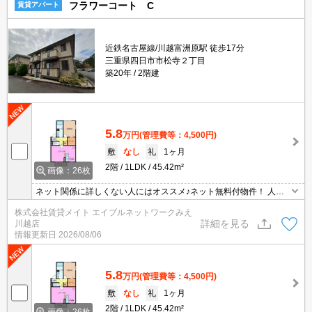
フラワーコート C
賃貸アパート
近鉄名古屋線/川越富洲原駅 徒歩17分
三重県四日市市松寺２丁目
築20年
2階建
5.8
万円
(管理費等：4,500円)
敷
なし
礼
1ヶ月
2階
1LDK
45.42m²
画像：26枚
ネット関係に詳しくない人にはオススメ♪ネット無料付物件！ 人気
の角部屋！ お隣さまが少ないので気になる生活音が軽減されます◎
株式会社賃貸メイト エイブルネットワークみえ
詳細を見る
川越店
情報更新日
2026/08/06
5.8
万円
(管理費等：4,500円)
敷
なし
礼
1ヶ月
2階
1LDK
45.42m²