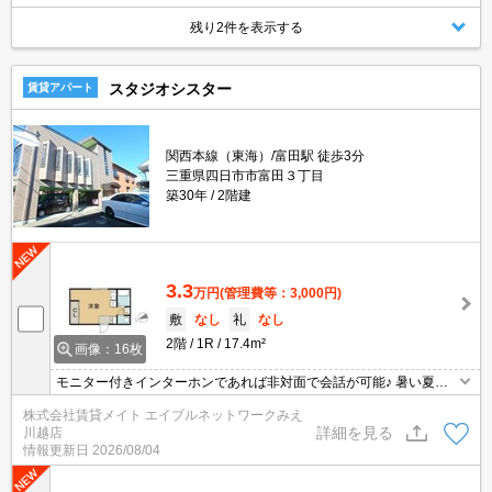
残り2件を表示する
スタジオシスター
賃貸アパート
関西本線（東海）/富田駅 徒歩3分
三重県四日市市富田３丁目
築30年
2階建
3.3
万円
(管理費等：3,000円)
敷
なし
礼
なし
2階
1R
17.4m²
画像：16枚
モニター付きインターホンであれば非対面で会話が可能♪ 暑い夏・
寒い冬に大活躍のエアコン♪エアコン付き物件ならオールシーズン快
株式会社賃貸メイト エイブルネットワークみえ
適に過ごせます◎
詳細を見る
川越店
情報更新日
2026/08/04