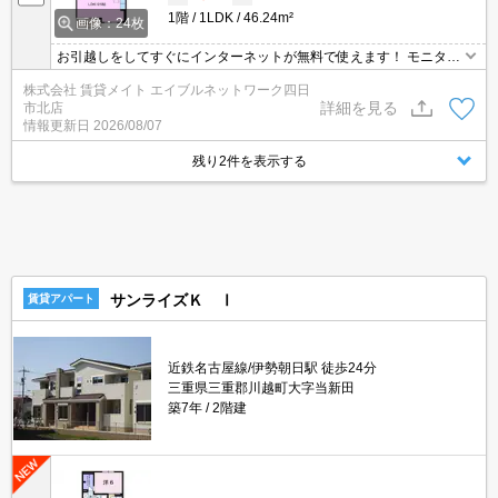
1階
1LDK
46.24m²
画像：24枚
お引越しをしてすぐにインターネットが無料で使えます！ モニター
ホン付きのお部屋です。お部屋から訪問者を確認できるのでセキュ
株式会社 賃貸メイト エイブルネットワーク四日
リティ面はもちろん知らない人やセールスに対応する必要もありま
詳細を見る
市北店
せん。
情報更新日
2026/08/07
残り2件を表示する
サンライズＫ Ⅰ
賃貸アパート
近鉄名古屋線/伊勢朝日駅 徒歩24分
三重県三重郡川越町大字当新田
築7年
2階建