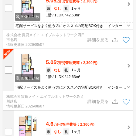
5.05
万円
(管理費等：2,300円)
敷
なし
礼
1ヶ月
1階
1LDK
42.63m²
画像：24枚
宅配サービスをよく使う方にオススメの宅配BOX付き！ インターネ
ット無料物件！面倒な個人での手続き不要でご利用いただけます♪私
株式会社 賃貸メイト エイブルネットワーク四日
生活はもちろんテレワーク勤務の方にもおすすめですよ♪
詳細を見る
市北店
情報更新日
2026/08/07
5.05
万円
(管理費等：2,300円)
敷
なし
礼
1ヶ月
1階
1LDK
42.63m²
画像：24枚
宅配サービスをよく使う方にオススメの宅配BOX付き！ インターネ
ット無料物件！面倒な個人での手続き不要でご利用いただけます♪私
株式会社賃貸メイト エイブルネットワークみえ
生活はもちろんテレワーク勤務の方にもおすすめですよ♪
詳細を見る
川越店
情報更新日
2026/08/07
4.6
万円
(管理費等：2,300円)
敷
なし
礼
1ヶ月