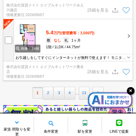
ホン付きのお部屋です。お部屋から訪問者を確認できるのでセキュ
株式会社賃貸メイト エイブルネットワークみえ
リティ面はもちろん知らない人やセールスに対応する必要もありま
詳細を見る
川越店
せん。
情報更新日
2026/08/07
5.4
万円
(管理費等：3,500円)
敷
なし
礼
1ヶ月
1階
1LDK
44.75m²
画像：24枚
お引越しをしてすぐにインターネットが無料で使えます！ モニター
ホン付きのお部屋です。お部屋から訪問者を確認できるのでセキュ
株式会社賃貸メイト エイブルネットワーク桑名
リティ面はもちろん知らない人やセールスに対応する必要もありま
詳細を見る
店
せん。
情報更新日
2026/08/07
1
2
3
4
13
…
家賃·間取りを変
条件変更
駅を変更
LINEで提案
更