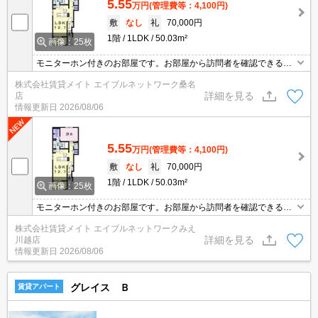
5.55
万円
(管理費等：4,100円)
敷
なし
礼
70,000円
1階
1LDK
50.03m²
画像：25枚
モニターホン付きのお部屋です。お部屋から訪問者を確認できるの
でセキュリティ面はもちろん知らない人やセールスに対応する必要
株式会社賃貸メイト エイブルネットワーク桑名
もありません。 サンルーム付きのお部屋★お天気に左右されず洗濯
詳細を見る
店
物が干せます♪
情報更新日
2026/08/06
5.55
万円
(管理費等：4,100円)
敷
なし
礼
70,000円
1階
1LDK
50.03m²
画像：25枚
モニターホン付きのお部屋です。お部屋から訪問者を確認できるの
でセキュリティ面はもちろん知らない人やセールスに対応する必要
株式会社賃貸メイト エイブルネットワークみえ
もありません。 サンルーム付きのお部屋★お天気に左右されず洗濯
詳細を見る
川越店
物が干せます♪
情報更新日
2026/08/06
グレイス Ｂ
賃貸アパート