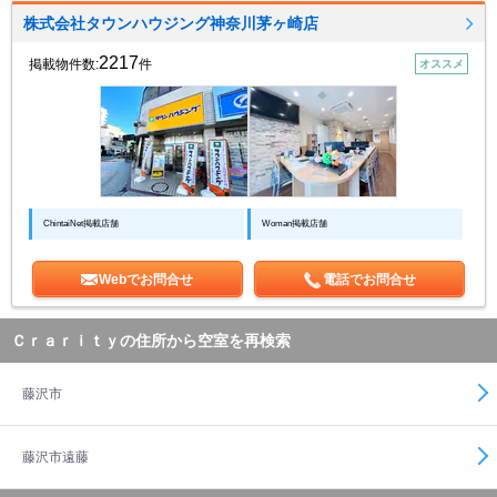
株式会社タウンハウジング神奈川茅ヶ崎店
2217
掲載物件数:
件
オススメ
ChintaiNet掲載店舗
Woman掲載店舗
Webでお問合せ
電話でお問合せ
Ｃｒａｒｉｔｙの住所から空室を再検索
藤沢市
藤沢市遠藤