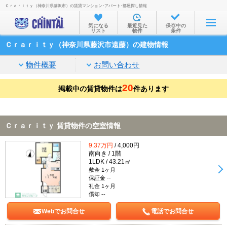
Ｃｒａｒｉｔｙ（神奈川県藤沢市）の賃貸マンション･アパート･部屋探し情報
お部屋を探す
気になる
最近見た
保存中の
リスト
物件
条件
沿線・駅から
Ｃｒａｒｉｔｙ（神奈川県藤沢市遠藤）の建物情報
住所から
物件概要
お問い合わせ
家賃相場から
20
掲載中の賃貸物件は
通勤通学時間から
件あります
物件特集から
Ｃｒａｒｉｔｙ 賃貸物件の空室情報
不動産会社から
9.37万円
/ 4,000円
TOP
南向き / 1階
1LDK / 43.21㎡
敷金 1ヶ月
保証金 --
礼金 1ヶ月
償却 --
Webでお問合せ
電話でお問合せ