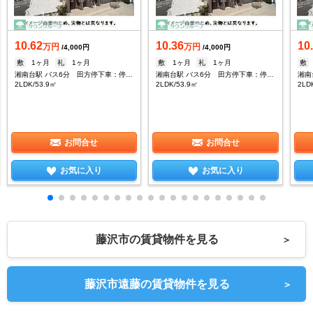
10.62
10.36
10
万円
万円
/4,000円
/4,000円
敷
1ヶ月
礼
1ヶ月
敷
1ヶ月
礼
1ヶ月
敷
湘南台駅 バス6分 田方停下車：停歩9分
湘南台駅 バス6分 田方停下車：停歩9分
2LDK/53.9㎡
2LDK/53.9㎡
2LD
お問合せ
お問合せ
お気に入り
お気に入り
藤沢市の賃貸物件を見る
＞
藤沢市遠藤の賃貸物件を見る
＞