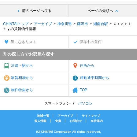
前のページへ戻る
ページの先頭へ
CHINTAIトップ
アーカイブ
神奈川県
藤沢市
湘南台駅
Ｃｒａｒｉ
ｔｙの賃貸物件情報
気になるリスト
保存中の条件
別の探し方でお部屋を探す
沿線・駅から
住所から
家賃相場から
通勤通学時間から
物件特集から
TOP
スマートフォン
パソコン
地域一覧
アーカイブ
サイトマップ
個人情報
免責
お問合せ
会社案内
(C) CHINTAI Corporation All rights reserved.