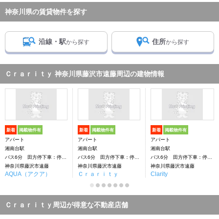
神奈川県の賃貸物件を探す
沿線・駅
住所
から探す
から探す
Ｃｒａｒｉｔｙ 神奈川県藤沢市遠藤周辺の建物情報
新着
掲載物件有
新着
掲載物件有
新着
掲載物件有
アパート
アパート
アパート
湘南台駅
湘南台駅
湘南台駅
バス6分 田方停下車：停歩9分
バス6分 田方停下車：停歩9分
バス6分 田方停下車：停歩9分
神奈川県藤沢市遠藤
神奈川県藤沢市遠藤
神奈川県藤沢市遠藤
AQUA（アクア）
Ｃｒａｒｉｔｙ
Clarity
Ｃｒａｒｉｔｙ周辺が得意な不動産店舗