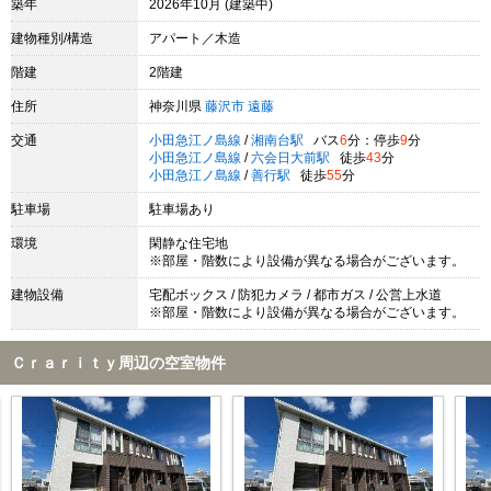
築年
2026年10月 (建築中)
建物種別/構造
アパート／木造
階建
2階建
住所
神奈川県
藤沢市
遠藤
交通
小田急江ノ島線
/
湘南台駅
バス
6
分：停歩
9
分
小田急江ノ島線
/
六会日大前駅
徒歩
43
分
小田急江ノ島線
/
善行駅
徒歩
55
分
駐車場
駐車場あり
環境
閑静な住宅地
※部屋・階数により設備が異なる場合がございます。
建物設備
宅配ボックス / 防犯カメラ / 都市ガス / 公営上水道
※部屋・階数により設備が異なる場合がございます。
Ｃｒａｒｉｔｙ周辺の空室物件