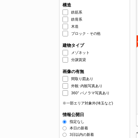
構造
鉄筋系
鉄骨系
木造
ブロック・その他
建物タイプ
メゾネット
分譲賃貸
画像の有無
間取り図あり
外観･内観写真あり
360° パノラマ写真あり
※一部エリア対象外(埼玉など)
情報公開日
指定なし
本日の新着
3日以内の新着