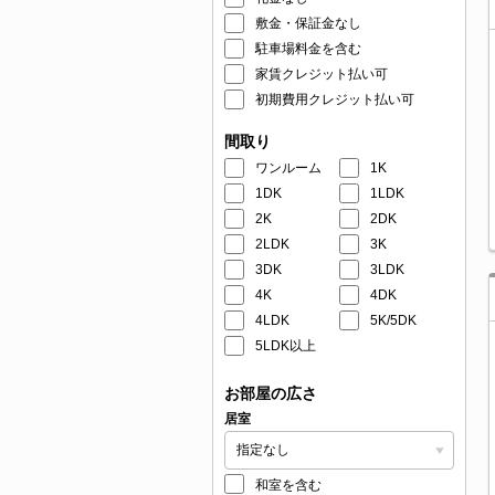
敷金・保証金なし
駐車場料金を含む
家賃クレジット払い可
初期費用クレジット払い可
間取り
ワンルーム
1K
1DK
1LDK
2K
2DK
2LDK
3K
3DK
3LDK
4K
4DK
4LDK
5K/5DK
5LDK以上
お部屋の広さ
居室
和室を含む