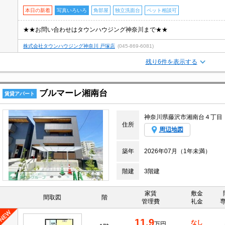
本日の新着
写真いろいろ
角部屋
独立洗面台
ペット相談可
★★お問い合わせはタウンハウジング神奈川まで★★
株式会社タウンハウジング神奈川 戸塚店
(045-869-6081)
残り6件を表示する
ブルマーレ湘南台
賃貸アパート
神奈川県藤沢市湘南台４丁目
住所
周辺地図
築年
2026年07月（1年未満）
階建
3階建
家賃
敷金
間取図
階
管理費
礼金
11.9
なし
万円