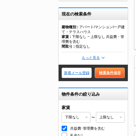
現在の検索条件
建物種別
アパート/マンション/一戸建
て・テラスハウス
家賃
下限なし ~ 上限なし 共益費・管
理費を含む
間取り
指定なし
もっと見る
新着メール登録
検索条件保存
物件条件の絞り込み
家賃
〜
共益費･管理費を含む
礼金なし