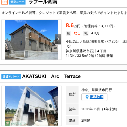
ラフール湘南
PR
賃貸コーポ
8.6
万円（管理費等：3,000円）
なし
4.3万
敷
礼
小田急江ノ島線/湘南台駅 バス20分 
3分
神奈川県藤沢市石川４丁目
1LDK / 33.5m² 2階 / 2階建 新築
AKATSUKI Arc Terrace
賃貸アパート
神奈川県藤沢市円行
住所
周辺地図
築年
2026年06月（1年未満）
階建
2階建