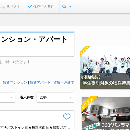
になるリスト
保存中の条件
マンション・アパート
をご覧いただけます。
賃貸マンション
|
賃貸アパート
|
賃貸一戸建て
表示件数
★★タウンハウジング神奈川取扱い物件★★耐震・耐火性に強いへーベルルームです★バストイレ別★独立洗面台★都市ガス★ネット無料物件★