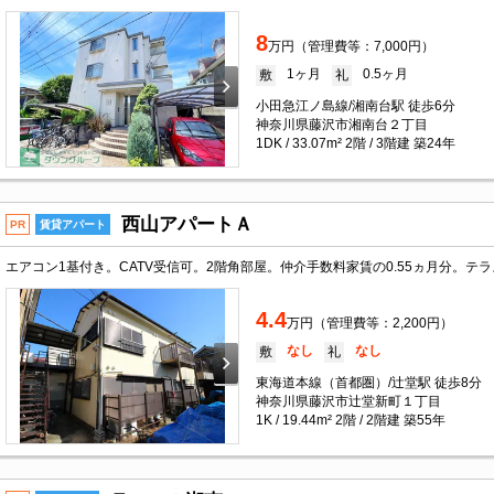
8
万円（管理費等：7,000円）
1ヶ月
0.5ヶ月
敷
礼
小田急江ノ島線/湘南台駅 徒歩6分
神奈川県藤沢市湘南台２丁目
1DK / 33.07m² 2階 / 3階建 築24年
西山アパートＡ
PR
賃貸アパート
4.4
万円（管理費等：2,200円）
なし
なし
敷
礼
東海道本線（首都圏）/辻堂駅 徒歩8分
神奈川県藤沢市辻堂新町１丁目
1K / 19.44m² 2階 / 2階建 築55年