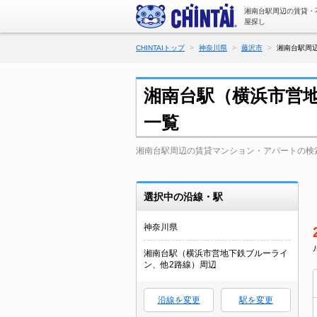
湘南台駅周辺の賃貸・
屋探し
CHINTAIトップ
神奈川県
藤沢市
湘南台駅周
湘南台駅（横浜市営
一覧
湘南台駅周辺の賃貸マンション・アパートの検
選択中の沿線・駅
神奈川県
湘南台駅（横浜市営地下鉄ブルーライ
ン、他2路線）周辺
沿線を変更
駅を変更