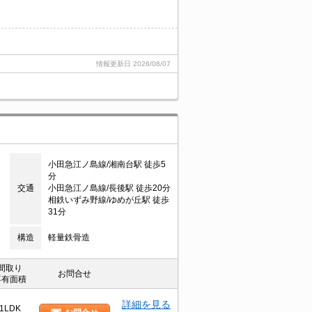
情報更新日
2026/08/07
小田急江ノ島線/湘南台駅 徒歩5
分
交通
小田急江ノ島線/長後駅 徒歩20分
相鉄いずみ野線/ゆめが丘駅 徒歩
31分
構造
軽量鉄骨造
間取り
お問合せ
専有面積
詳細を見る
1LDK