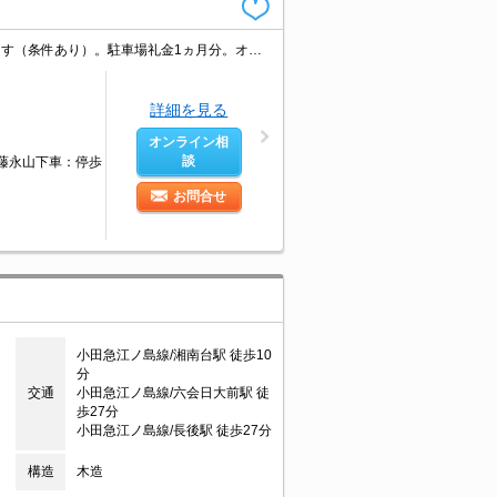
オンライン申込相談可。クレジットで家賃支払可。家賃の支払でポイントたまります（条件あり）。駐車場礼金1ヵ月分。オンライン内見相談可。温水暖房機付き。追焚給湯。シャワー付独立洗面台。
詳細を見る
オンライン相
談
遠藤永山下車：停歩
お問合せ
小田急江ノ島線/湘南台駅 徒歩10
分
交通
小田急江ノ島線/六会日大前駅 徒
歩27分
小田急江ノ島線/長後駅 徒歩27分
構造
木造