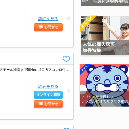
詳細を見る
お問合せ
エアコン1基付き。CATV受信可。2階角部屋。仲介手数料家賃の0.55ヵ月分。テラスモール湘南まで504m。2口ガスコンロ付。引越指定業者あり。消火剤・防災グッズ代16,500円～。
詳細を見る
オンライン相談
お問合せ