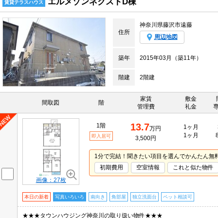
エルメゾンネクストD棟
賃貸テラスハウス
神奈川県藤沢市遠藤
住所
周辺地図
築年
2015年03月（築11年）
階建
2階建
家賃
敷金
間取図
階
管理費
礼金
13.7
1階
1ヶ月
万円
1ヶ月
即入居可
3,500円
1分で完結！聞きたい項目を選んでかんたん無
初期費用
空室情報
これと似た物件
画像：27枚
本日の新着
写真いろいろ
南向き
角部屋
独立洗面台
ペット相談可
★★★タウンハウジング神奈川の取り扱い物件★★★