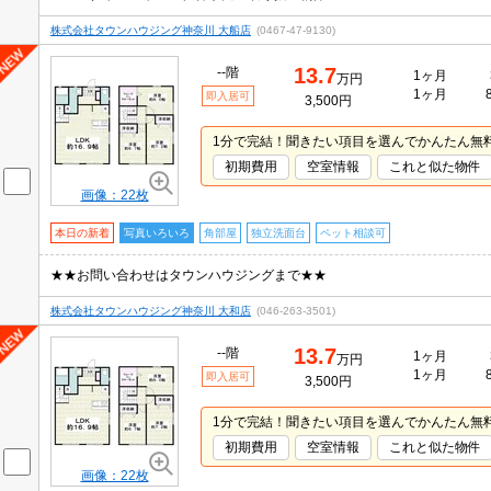
株式会社タウンハウジング神奈川 大船店
(0467-47-9130)
13.7
--階
1ヶ月
万円
1ヶ月
即入居可
3,500円
1分で完結！聞きたい項目を選んでかんたん無
初期費用
空室情報
これと似た物件
画像：22枚
本日の新着
写真いろいろ
角部屋
独立洗面台
ペット相談可
★★お問い合わせはタウンハウジングまで★★
株式会社タウンハウジング神奈川 大和店
(046-263-3501)
13.7
--階
1ヶ月
万円
1ヶ月
即入居可
3,500円
1分で完結！聞きたい項目を選んでかんたん無
初期費用
空室情報
これと似た物件
画像：22枚