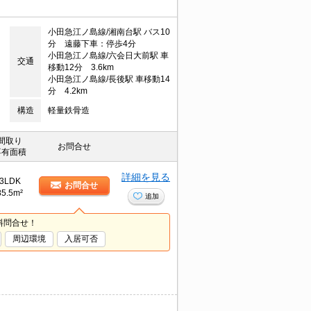
小田急江ノ島線/湘南台駅 バス10
分 遠藤下車：停歩4分
小田急江ノ島線/六会日大前駅 車
交通
移動12分 3.6km
小田急江ノ島線/長後駅 車移動14
分 4.2km
構造
軽量鉄骨造
間取り
お問合せ
専有面積
詳細を見る
3LDK
お問合せ
85.5m²
追加
料問合せ！
周辺環境
入居可否