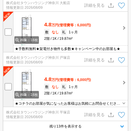
株式会社タウンハウジング神奈川 大船店
詳細を見る
情報更新日
2026/08/09
4.8
万円
(管理費等：6,000円)
敷
なし
礼
1ヶ月
2階
1K
19.87m²
画像：18枚
★手数料無料★架電付き物件も多数★キャンペーン中のお部屋も★
株式会社タウンハウジング神奈川 戸塚店
詳細を見る
情報更新日
2026/08/09
4.8
万円
(管理費等：6,000円)
敷
なし
礼
1ヶ月
2階
1K
19.87m²
画像：18枚
★コチラのお部屋が気になったお客様はお気軽にお問合せください
ませ★専門スタッフが詳細情報をご案内させていただきます！もち
株式会社タウンハウジング神奈川 平塚店
ろん、他の物件もまとめてご紹介可能です！
詳細を見る
情報更新日
2026/08/09
残り13件を表示する