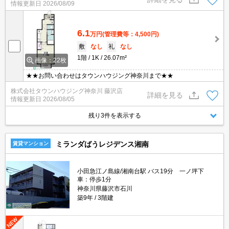
情報更新日
2026/08/09
6.1
万円
(管理費等：4,500円)
敷
なし
礼
なし
1階
1K
26.07m²
画像：22枚
★★お問い合わせはタウンハウジング神奈川まで★★
株式会社タウンハウジング神奈川 藤沢店
詳細を見る
情報更新日
2026/08/05
残り3件を表示する
ミランダばうレジデンス湘南
賃貸マンション
小田急江ノ島線/湘南台駅 バス19分 一ノ坪下
車：停歩1分
神奈川県藤沢市石川
築9年
3階建