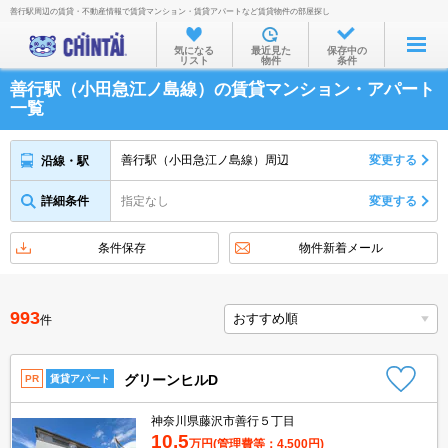
善行駅周辺の賃貸・不動産情報で賃貸マンション・賃貸アパートなど賃貸物件の部屋探し
お部屋を探す
気になる
最近見た
保存中の
リスト
物件
条件
沿線・駅から
善行駅（小田急江ノ島線）の賃貸マンション・アパート
住所から
一覧
家賃相場から
善行駅（小田急江ノ島線）周辺
変更する
沿線・駅
通勤通学時間から
詳細条件
指定なし
変更する
物件特集から
不動産会社から
条件保存
物件新着メール
TOP
993
件
グリーンヒルD
PR
賃貸アパート
神奈川県藤沢市善行５丁目
10.5
万円
(管理費等：4,500円)