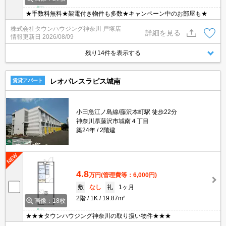
★手数料無料★架電付き物件も多数★キャンペーン中のお部屋も★
株式会社タウンハウジング神奈川 戸塚店
詳細を見る
情報更新日
2026/08/09
残り14件を表示する
レオパレスラピス城南
賃貸アパート
小田急江ノ島線/藤沢本町駅 徒歩22分
神奈川県藤沢市城南４丁目
築24年
2階建
4.8
万円
(管理費等：6,000円)
敷
なし
礼
1ヶ月
2階
1K
19.87m²
画像：18枚
★★★タウンハウジング神奈川の取り扱い物件★★★