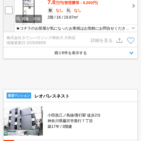
7.8
万円
(管理費等：6,000円)
敷
なし
礼
なし
2階
1K
19.87m²
画像：30枚
★コチラのお部屋が気になったお客様はお気軽にお問合せください
ませ★専門スタッフが詳細情報をご案内させていただきます！もち
株式会社タウンハウジング神奈川 大和店
ろん、他の物件もまとめてご紹介可能です！
詳細を見る
情報更新日
2026/08/09
残り6件を表示する
レオパレスネスト
賃貸マンション
小田急江ノ島線/善行駅 徒歩2分
神奈川県藤沢市善行７丁目
築17年
3階建