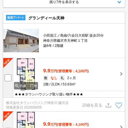
残り7件を表示する
グランディール天神
賃貸アパート
小田急江ノ島線/六会日大前駅 徒歩20分
神奈川県藤沢市天神町１丁目
築6年
2階建
9.9
万円
(管理費等：4,100円)
敷
なし
礼
2ヶ月
1階
2LDK
53.63m²
画像：25枚
★★★タウンハウジング取り扱い物件★★★
株式会社タウンハウジング神奈川 藤沢店
詳細を見る
情報更新日
2026/08/09
9.9
万円
(管理費等：4,100円)