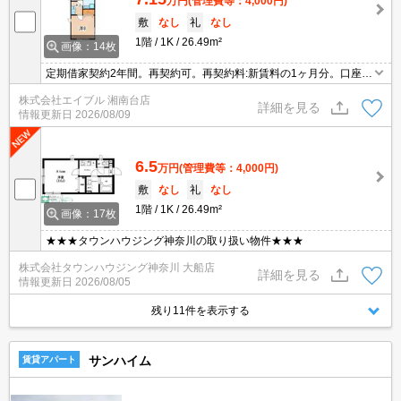
万円
(管理費等：4,000円)
敷
なし
礼
なし
1階
1K
26.49m²
画像：14枚
定期借家契約2年間。再契約可。再契約料:新賃料の1ヶ月分。口座振
替手数料330円/月。仲介手数料家賃の0.55ヵ月分。経済的な都市ガ
株式会社エイブル 湘南台店
ス使用。24時間セキュリティシステム。詳細はお問い合わせくださ
詳細を見る
情報更新日
2026/08/09
い。
6.5
万円
(管理費等：4,000円)
敷
なし
礼
なし
1階
1K
26.49m²
画像：17枚
★★★タウンハウジング神奈川の取り扱い物件★★★
株式会社タウンハウジング神奈川 大船店
詳細を見る
情報更新日
2026/08/05
残り11件を表示する
サンハイム
賃貸アパート