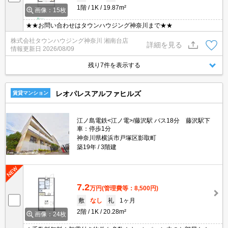
1階
1K
19.87m²
画像：15枚
★★お問い合わせはタウンハウジング神奈川まで★★
株式会社タウンハウジング神奈川 湘南台店
詳細を見る
情報更新日
2026/08/09
残り7件を表示する
レオパレスアルファヒルズ
賃貸マンション
江ノ島電鉄<江ノ電>/藤沢駅 バス18分 藤沢駅下
車：停歩1分
神奈川県横浜市戸塚区影取町
築19年
3階建
7.2
万円
(管理費等：8,500円)
敷
なし
礼
1ヶ月
2階
1K
20.28m²
画像：24枚