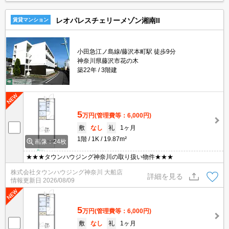
レオパレスチェリーメゾン湘南II
賃貸マンション
小田急江ノ島線/藤沢本町駅 徒歩9分
神奈川県藤沢市花の木
築22年
3階建
5
万円
(管理費等：6,000円)
敷
なし
礼
1ヶ月
1階
1K
19.87m²
画像：24枚
★★★タウンハウジング神奈川の取り扱い物件★★★
株式会社タウンハウジング神奈川 大船店
詳細を見る
情報更新日
2026/08/09
5
万円
(管理費等：6,000円)
敷
なし
礼
1ヶ月