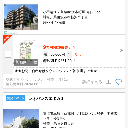
小田急江ノ島線/藤沢本町駅 徒歩11分
神奈川県藤沢市本藤沢２丁目
築27年
7階建
9
万円
(管理費等：--)
敷
90,000円
礼
なし
6階
3LDK
61.22m²
画像：10枚
★★お問い合わせはタウンハウジング神奈川まで★★
株式会社タウンハウジング神奈川 藤沢店
詳細を見る
情報更新日
2026/08/10
レオパレスエポカ１
賃貸アパート
東海道本線（首都圏）/辻堂駅 バス26分 羽根沢
下車：停歩8分
神奈川県藤沢市大庭