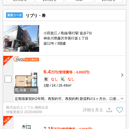
リブリ・希
賃貸コーポ
小田急江ノ島線/善行駅 徒歩7分
神奈川県藤沢市善行坂１丁目
築12年
3階建
6.4
万円
(管理費等：4,000円)
敷
なし
礼
なし
1階
1K
26.49m²
画像：20枚
定期借家契約2年間。再契約可。再契約料:新賃料の1ヶ月分。口座振
替手数料330円/月。経済的な都市ガス使用。オンライン申込対応
株式会社エイブル 湘南台店
可。仲介手数料家賃の0.55ヵ月分。SECOM入ってます。オートロ
詳細を見る
情報更新日
2026/08/09
ック。
7.15