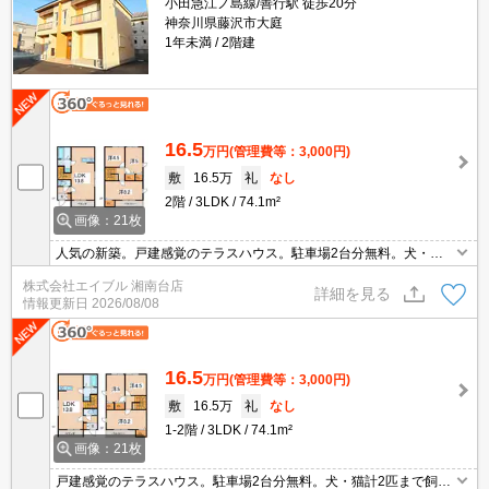
小田急江ノ島線/善行駅 徒歩20分
神奈川県藤沢市大庭
1年未満
2階建
16.5
万円
(管理費等：3,000円)
敷
16.5万
礼
なし
2階
3LDK
74.1m²
画像：21枚
人気の新築。戸建感覚のテラスハウス。駐車場2台分無料。犬・猫
計2匹まで飼育可。NURO光インターネット無料。全室エアコン付
株式会社エイブル 湘南台店
き。オンライン申込対応可。うれしい礼金0!。現地待ち合わせ、物
詳細を見る
情報更新日
2026/08/08
件ご案内可能。
16.5
万円
(管理費等：3,000円)
敷
16.5万
礼
なし
1-2階
3LDK
74.1m²
画像：21枚
戸建感覚のテラスハウス。駐車場2台分無料。犬・猫計2匹まで飼育