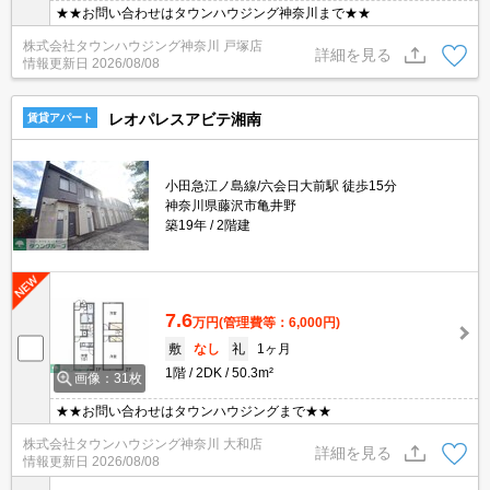
★★お問い合わせはタウンハウジング神奈川まで★★
株式会社タウンハウジング神奈川 戸塚店
詳細を見る
情報更新日
2026/08/08
レオパレスアビテ湘南
賃貸アパート
小田急江ノ島線/六会日大前駅 徒歩15分
神奈川県藤沢市亀井野
築19年
2階建
7.6
万円
(管理費等：6,000円)
敷
なし
礼
1ヶ月
1階
2DK
50.3m²
画像：31枚
★★お問い合わせはタウンハウジングまで★★
株式会社タウンハウジング神奈川 大和店
詳細を見る
情報更新日
2026/08/08