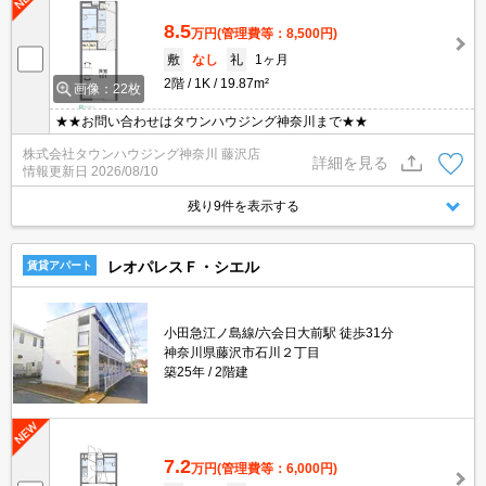
8.5
万円
(管理費等：8,500円)
敷
なし
礼
1ヶ月
2階
1K
19.87m²
画像：22枚
★★お問い合わせはタウンハウジング神奈川まで★★
株式会社タウンハウジング神奈川 藤沢店
詳細を見る
情報更新日
2026/08/10
残り9件を表示する
レオパレスＦ・シエル
賃貸アパート
小田急江ノ島線/六会日大前駅 徒歩31分
神奈川県藤沢市石川２丁目
築25年
2階建
7.2
万円
(管理費等：6,000円)