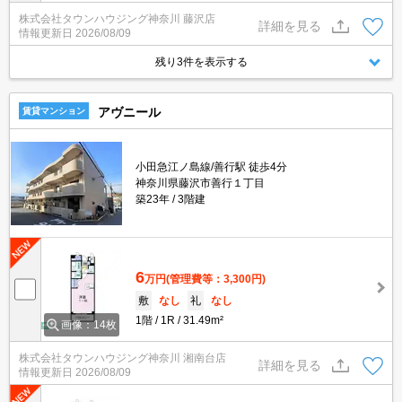
株式会社タウンハウジング神奈川 藤沢店
詳細を見る
情報更新日
2026/08/09
残り3件を表示する
アヴニール
賃貸マンション
小田急江ノ島線/善行駅 徒歩4分
神奈川県藤沢市善行１丁目
築23年
3階建
6
万円
(管理費等：3,300円)
敷
なし
礼
なし
1階
1R
31.49m²
画像：14枚
株式会社タウンハウジング神奈川 湘南台店
詳細を見る
情報更新日
2026/08/09