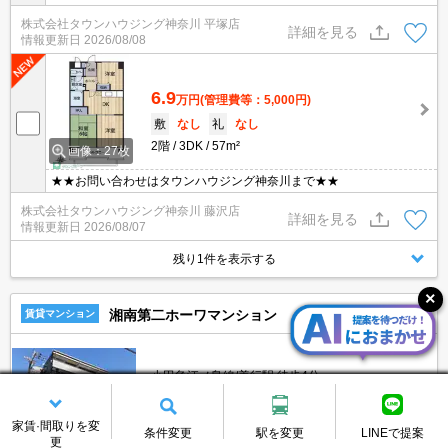
株式会社タウンハウジング神奈川 平塚店
詳細を見る
情報更新日
2026/08/08
6.9
万円
(管理費等：5,000円)
敷
なし
礼
なし
2階
3DK
57m²
画像：27枚
★★お問い合わせはタウンハウジング神奈川まで★★
株式会社タウンハウジング神奈川 藤沢店
詳細を見る
情報更新日
2026/08/07
残り1件を表示する
湘南第二ホーワマンション
賃貸マンション
小田急江ノ島線/善行駅 徒歩4分
神奈川県藤沢市善行６丁目
築28年
5階建
家賃·間取りを変
条件変更
駅を変更
LINEで提案
更