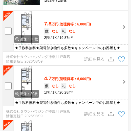
築23年
2階建
7.8
万円
(管理費等：6,000円)
敷
なし
礼
なし
2階
1K
19.87m²
画像：30枚
★手数料無料★架電付き物件も多数★キャンペーン中のお部屋も★
株式会社タウンハウジング神奈川 戸塚店
詳細を見る
情報更新日
2026/08/09
4.7
万円
(管理費等：6,000円)
敷
なし
礼
なし
1階
1K
20.28m²
画像：30枚
★手数料無料★架電付き物件も多数★キャンペーン中のお部屋も★
株式会社タウンハウジング神奈川 戸塚店
詳細を見る
情報更新日
2026/08/09