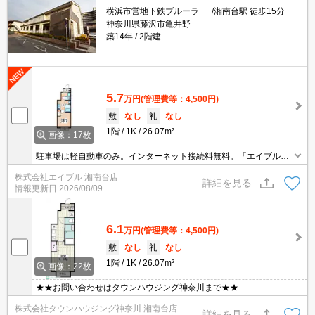
横浜市営地下鉄ブルーラ･･･/湘南台駅 徒歩15分
神奈川県藤沢市亀井野
築14年
2階建
5.7
万円
(管理費等：4,500円)
敷
なし
礼
なし
1階
1K
26.07m²
画像：17枚
駐車場は軽自動車のみ。インターネット接続料無料。「エイブル学
割」で仲介手数料家賃の0.55ヶ月分より10％ＯＦＦ。オンライン対
株式会社エイブル 湘南台店
応相談可。内見予約受付中。最新の空室状況はお気軽にお問い合わ
詳細を見る
情報更新日
2026/08/09
せ下さい。
6.1
万円
(管理費等：4,500円)
敷
なし
礼
なし
1階
1K
26.07m²
画像：22枚
★★お問い合わせはタウンハウジング神奈川まで★★
株式会社タウンハウジング神奈川 湘南台店
詳細を見る