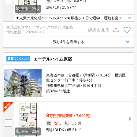
敷
1ヶ月
礼
0.5ヶ月
2階
1K
25.97m²
画像：29枚
★人気の旭化成ヘーベルメゾン★駅徒歩１分で通学・通勤も楽々で
す★インターネット使用料無料★
株式会社タウンハウジング神奈川 大船店
詳細を見る
情報更新日
2026/08/07
残り4件を表示する
エーデルハイム原宿
賃貸マンション
東海道本線（首都圏）/戸塚駅 バス14分 横浜医
療センター前下車：停歩4分
神奈川県横浜市戸塚区原宿４丁目
築32年
5階建
9
万円
(管理費等：7,000円)
敷
なし
礼
1ヶ月
5階
3LDK
65.21m²
画像：23枚