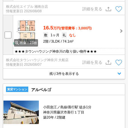
可。NURO光インターネット無料。全室エアコン付き。うれしい礼
株式会社エイブル 湘南台店
金0!。オンライン対応相談可。内見予約受付中。フリーレント1ヶ
詳細を見る
情報更新日
2026/08/08
月。
16.5
万円
(管理費等：3,000円)
敷
1ヶ月
礼
なし
2階
3LDK
74.1m²
画像：23枚
★★★タウンハウジング神奈川の取り扱い物件★★★
株式会社タウンハウジング神奈川 大船店
詳細を見る
情報更新日
2026/08/07
残り3件を表示する
アルベルゴ
賃貸マンション
小田急江ノ島線/善行駅 徒歩1分
神奈川県藤沢市善行１丁目
築20年
2階建