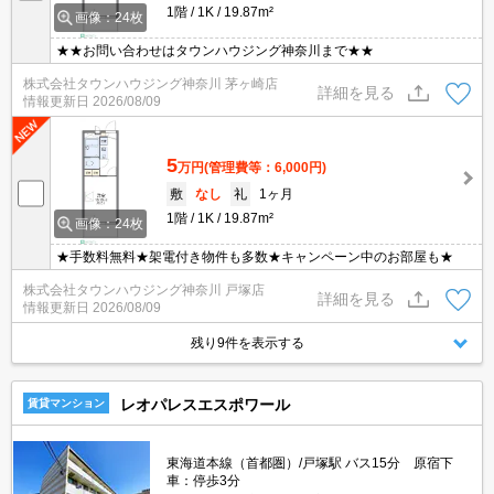
1階
1K
19.87m²
画像：24枚
★★お問い合わせはタウンハウジング神奈川まで★★
株式会社タウンハウジング神奈川 茅ヶ崎店
詳細を見る
情報更新日
2026/08/09
5
万円
(管理費等：6,000円)
敷
なし
礼
1ヶ月
1階
1K
19.87m²
画像：24枚
★手数料無料★架電付き物件も多数★キャンペーン中のお部屋も★
株式会社タウンハウジング神奈川 戸塚店
詳細を見る
情報更新日
2026/08/09
残り9件を表示する
レオパレスエスポワール
賃貸マンション
東海道本線（首都圏）/戸塚駅 バス15分 原宿下
車：停歩3分