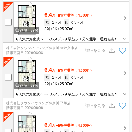
6.4
万円
(管理費等：4,300円)
敷
1ヶ月
礼
0.5ヶ月
2階
1K
25.97m²
画像：29枚
★人気の旭化成ヘーベルメゾン★駅徒歩１分で通学・通勤も楽々で
す★インターネット使用料無料★
株式会社タウンハウジング神奈川 金沢文庫店
詳細を見る
情報更新日
2026/08/08
6.4
万円
(管理費等：4,300円)
敷
1ヶ月
礼
0.5ヶ月
2階
1K
25.97m²
画像：29枚
★人気の旭化成ヘーベルメゾン★駅徒歩１分で通学・通勤も楽々で
す★インターネット使用料無料★
株式会社タウンハウジング神奈川 平塚店
詳細を見る
情報更新日
2026/08/08
6.4
万円
(管理費等：4,300円)