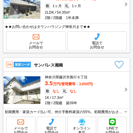
敷
1ヶ月
礼
1ヶ月
2LDK
54.35m²
2階
2階建 1年未満
★★お問い合わせはタウンハウジング神奈川まで★★
メールで
電話で
お問合せ
お問合せ
サンパレス湘南
PR
賃貸コーポ
神奈川県藤沢市善行６丁目
3.5
万円
(管理費等：3,000円)
敷
なし
礼
なし
1K
17.3m²
1階
2階建 築39年
初期費用・家賃カード払い可。仲介手数料家賃の55%。初期費用がおさえ
られる物件。引越指定業者あり。画像の家具小物はCGであり付いていま
せん。
メールで
電話で
オンライン
LINEで
お問合せ
お問合せ
来店
お問合せ