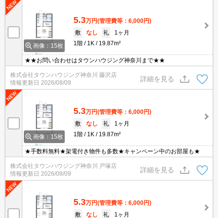
5.3
万円
(管理費等：6,000円)
敷
なし
礼
1ヶ月
1階
1K
19.87m²
画像：15枚
★★お問い合わせはタウンハウジング神奈川まで★★
株式会社タウンハウジング神奈川 藤沢店
詳細を見る
情報更新日
2026/08/09
5.3
万円
(管理費等：6,000円)
敷
なし
礼
1ヶ月
1階
1K
19.87m²
画像：15枚
★手数料無料★架電付き物件も多数★キャンペーン中のお部屋も★
株式会社タウンハウジング神奈川 戸塚店
詳細を見る
情報更新日
2026/08/09
5.3
万円
(管理費等：6,000円)
敷
なし
礼
1ヶ月