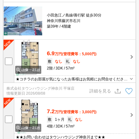
小田急江ノ島線/善行駅 徒歩30分
神奈川県藤沢市石川
築39年
4階建
6.9
万円
(管理費等：5,000円)
敷
なし
礼
なし
2階
3DK
57m²
画像：27枚
★コチラのお部屋が気になったお客様はお気軽にお問合せください
ませ★専門スタッフが詳細情報をご案内させていただきます！もち
株式会社タウンハウジング神奈川 平塚店
ろん、他の物件もまとめてご紹介可能です！
詳細を見る
情報更新日
2026/08/08
7.2
万円
(管理費等：3,000円)
敷
1ヶ月
礼
なし
4階
3DK
57m²
画像：27枚
★★お問い合わせはタウンハウジング神奈川まで★★