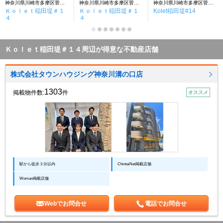
神奈川県川崎市多摩区菅稲田堤３丁目
神奈川県川崎市多摩区菅稲田堤３丁目
神奈川県川崎市多摩区菅稲田堤３丁目
Ｋｏｌｅｔ稲田堤＃１
Ｋｏｌｅｔ稲田堤＃１
Kolet稲田堤#14
４
４
Ｋｏｌｅｔ稲田堤＃１４周辺が得意な不動産店舗
株式会社タウンハウジング神奈川溝の口店
1303
掲載物件数:
件
オススメ
駅から徒歩３分以内
ChintaiNet掲載店舗
Woman掲載店舗
Webでお問合せ
電話でお問合せ