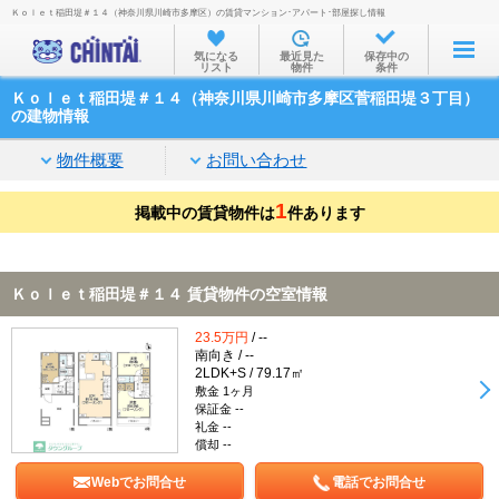
Ｋｏｌｅｔ稲田堤＃１４（神奈川県川崎市多摩区）の賃貸マンション･アパート･部屋探し情報
お部屋を探す
気になる
最近見た
保存中の
リスト
物件
条件
沿線・駅から
Ｋｏｌｅｔ稲田堤＃１４（神奈川県川崎市多摩区菅稲田堤３丁目）
住所から
の建物情報
家賃相場から
物件概要
お問い合わせ
通勤通学時間から
1
掲載中の賃貸物件は
件あります
物件特集から
不動産会社から
Ｋｏｌｅｔ稲田堤＃１４ 賃貸物件の空室情報
TOP
23.5万円
/ --
南向き / --
2LDK+S / 79.17㎡
敷金 1ヶ月
保証金 --
礼金 --
償却 --
Webでお問合せ
電話でお問合せ