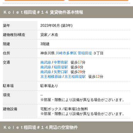
Ｋｏｌｅｔ稲田堤＃１４ 賃貸物件基本情報
築年
2023年06月 (築3年)
建物種別/構造
貸家／木造
階建
3階建
住所
神奈川県
川崎市多摩区
菅稲田堤
３丁目
交通
南武線
/
中野島駅
徒歩
17
分
南武線
/
稲田堤駅
徒歩
9
分
南武線
/
矢野口駅
徒歩
29
分
京王相模原線
/
京王稲田堤駅
徒歩
12
分
駐車場
駐車場あり
環境
--
※部屋・階数により設備が異なる場合がございます。
建物設備
宅配ボックス / 駐車場1台無料
※部屋・階数により設備が異なる場合がございます。
Ｋｏｌｅｔ稲田堤＃１４周辺の空室物件