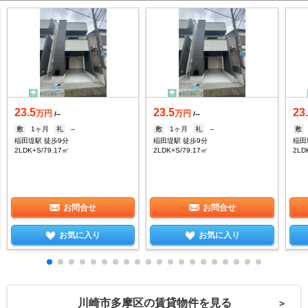
23.5
23.5
23
万円
万円
/--
/--
敷
1ヶ月
礼
--
敷
1ヶ月
礼
--
敷
稲田堤駅 徒歩9分
稲田堤駅 徒歩9分
稲田
2LDK+S/79.17㎡
2LDK+S/79.17㎡
2LD
お問合せ
お問合せ
お気に入り
お気に入り
川崎市多摩区の賃貸物件を見る
＞