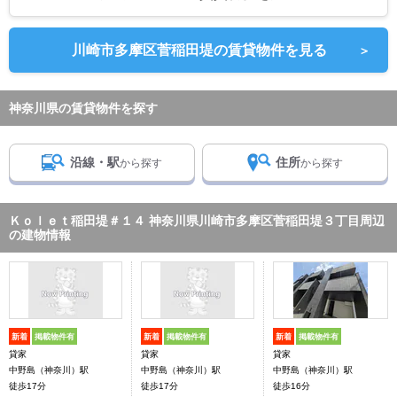
川崎市多摩区菅稲田堤の賃貸物件を見る
＞
神奈川県の賃貸物件を探す
沿線・駅
住所
から探す
から探す
Ｋｏｌｅｔ稲田堤＃１４ 神奈川県川崎市多摩区菅稲田堤３丁目周辺
の建物情報
新着
掲載物件有
新着
掲載物件有
新着
掲載物件有
貸家
貸家
貸家
中野島（神奈川）駅
中野島（神奈川）駅
中野島（神奈川）駅
徒歩17分
徒歩17分
徒歩16分