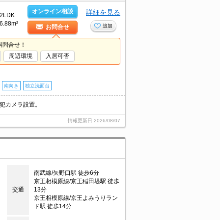
オンライン相談
詳細を見る
2LDK
6.88m²
追加
お問合せ
料問合せ！
周辺環境
入居可否
南向き
独立洗面台
防犯カメラ設置。
情報更新日
2026/08/07
南武線/矢野口駅 徒歩6分
京王相模原線/京王稲田堤駅 徒歩
交通
13分
京王相模原線/京王よみうりラン
ド駅 徒歩14分