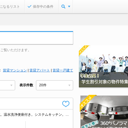
になるリスト
保存中の条件
をご覧いただけます。
賃貸マンション
|
賃貸アパート
|
賃貸一戸建て
表示件数
仲介手数料家賃の0.55ヵ月分。都市ガス使用。宅配ボックスあり。浴室換気乾燥式。温水洗浄便座付き。システムキッチン。追い焚き機能付きバス。ウォークインクローゼット付き。ローソンへ160m。