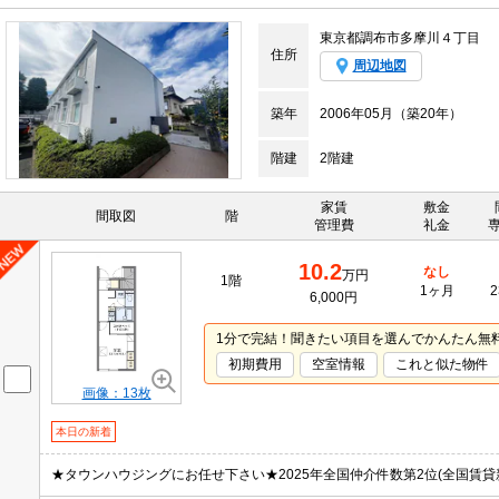
東京都調布市多摩川４丁目
住所
周辺地図
築年
2006年05月（築20年）
階建
2階建
家賃
敷金
間取図
階
管理費
礼金
10.2
なし
万円
1階
1ヶ月
2
6,000円
1分で完結！聞きたい項目を選んでかんたん無
初期費用
空室情報
これと似た物件
画像：13枚
本日の新着
★タウンハウジングにお任せ下さい★2025年全国仲介件数第2位(全国賃貸新