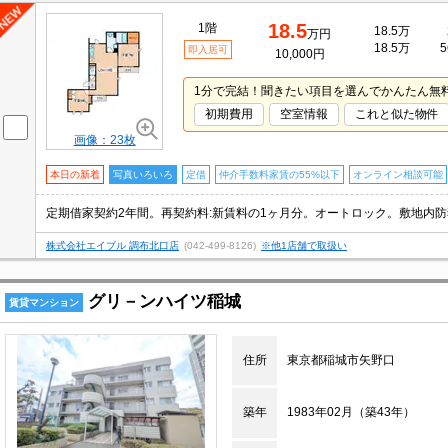
18.5
1階
18.5万
万円
18.5万
5
即入居可
10,000円
1分で完結！聞きたい項目を選んでかんたん無
初期費用
空室情報
これと似た物件
画像：23枚
本日の新着
写真いろいろ
定借
仲介手数料家賃の55%以下
オンライン相談可能
定期借家契約2年間。再契約料:新賃料の1ヶ月分。オートロック。敷地内
株式会社エイブル 調布北口店
(042-499-8126)
※他1店舗で取扱い
グリ－ンハイツ稲城
賃貸マンション
住所
東京都稲城市矢野口
築年
1983年02月（築43年）