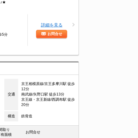
♪★
詳細を見る
お問合せ
歩5分
京王相模原線/京王多摩川駅 徒歩
12分
交通
南武線/矢野口駅 徒歩13分
京王線・京王新線/西調布駅 徒歩
20分
構造
鉄骨造
間取り
お問合せ
専有面積