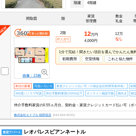
階建
4階建
家賃
敷金
間取図
階
管理費
礼金
12
2階
12万
万円
なし
即入居可
4,000円
1分で完結！聞きたい項目を選んでかんたん無
初期費用
空室情報
これと似た物件
画像：23枚
本日の新着
写真いろいろ
家賃クレジット払い可（※保証会社利用等条件有）
初
360度パノラマ写真
仲介手数料家賃の55%以下
オンライン相談可能
南向き
独
株式会社エイブル 稲田堤店
(044-944-8033)
レオパレスビアンネートル
賃貸アパート