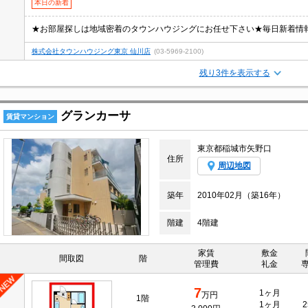
本日の新着
★お部屋探しは地域密着のタウンハウジングにお任せ下さい★毎日新着情
株式会社タウンハウジング東京 仙川店
(03-5969-2100)
残り3件を表示する
グランカーサ
賃貸マンション
東京都稲城市矢野口
住所
周辺地図
築年
2010年02月（築16年）
階建
4階建
家賃
敷金
間取図
階
管理費
礼金
7
1ヶ月
万円
1階
1ヶ月
2