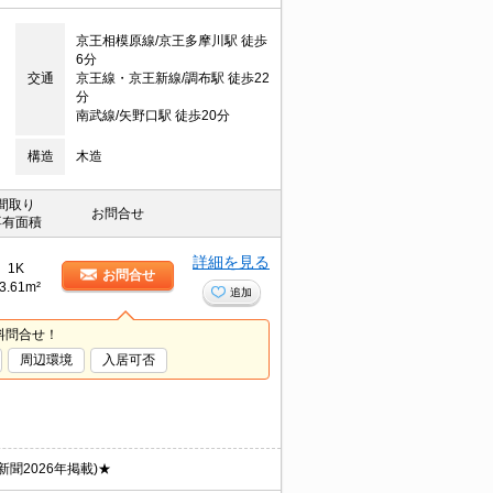
京王相模原線/京王多摩川駅 徒歩
6分
交通
京王線・京王新線/調布駅 徒歩22
分
南武線/矢野口駅 徒歩20分
構造
木造
間取り
お問合せ
専有面積
詳細を見る
1K
お問合せ
3.61m²
追加
料問合せ！
周辺環境
入居可否
聞2026年掲載)★