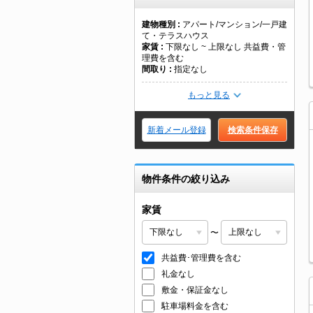
建物種別
アパート/マンション/一戸建
て・テラスハウス
家賃
下限なし ~ 上限なし 共益費・管
理費を含む
間取り
指定なし
もっと見る
新着メール登録
検索条件保存
物件条件の絞り込み
家賃
〜
共益費･管理費を含む
礼金なし
敷金・保証金なし
駐車場料金を含む