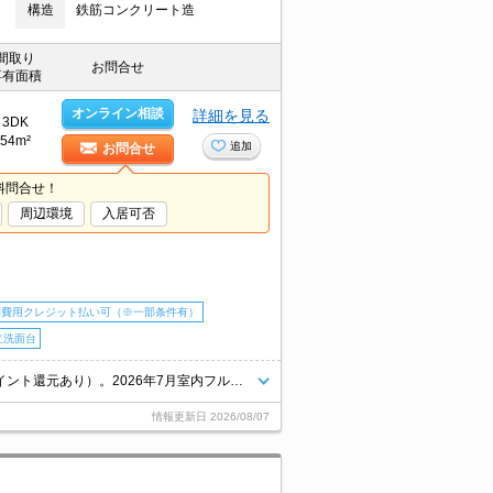
構造
鉄筋コンクリート造
間取り
お問合せ
専有面積
オンライン相談
詳細を見る
3DK
54m²
追加
お問合せ
料問合せ！
周辺環境
入居可否
期費用クレジット払い可（※一部条件有）
立洗面台
仲介手数料家賃の0.55ヵ月分。契約金・家賃クレジットカード払い可（ポイント還元あり）。2026年7月室内フルリノベーション済。エアコン2基付き。2口システムキッチン。引越指定業者あり。
情報更新日
2026/08/07