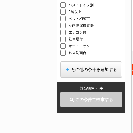
バス・トイレ別
2階以上
ペット相談可
室内洗濯機置場
エアコン付
駐車場付
オートロック
独立洗面台
その他の条件を追加する
-
該当物件
件
この条件で検索する