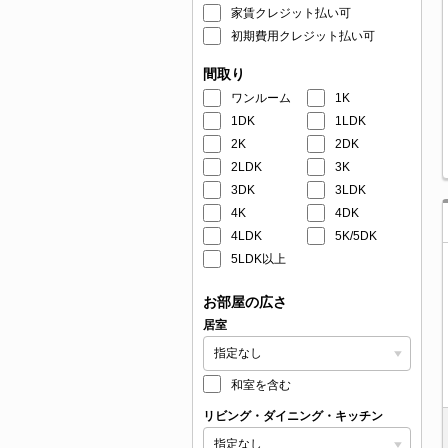
家賃クレジット払い可
初期費用クレジット払い可
間取り
ワンルーム
1K
1DK
1LDK
2K
2DK
2LDK
3K
3DK
3LDK
4K
4DK
4LDK
5K/5DK
5LDK以上
お部屋の広さ
居室
和室を含む
リビング・ダイニング・キッチン