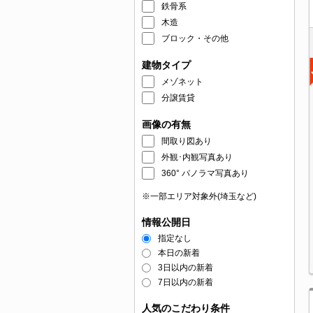
鉄骨系
木造
ブロック・その他
建物タイプ
メゾネット
分譲賃貸
画像の有無
間取り図あり
外観･内観写真あり
360° パノラマ写真あり
※一部エリア対象外(埼玉など)
情報公開日
指定なし
本日の新着
3日以内の新着
7日以内の新着
人気のこだわり条件