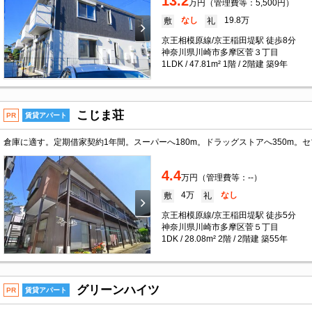
13.2
万円（管理費等：5,500円）
なし
19.8万
敷
礼
京王相模原線/京王稲田堤駅 徒歩8分
神奈川県川崎市多摩区菅３丁目
1LDK / 47.81m² 1階 / 2階建 築9年
こじま荘
PR
賃貸アパート
4.4
万円（管理費等：--）
4万
なし
敷
礼
京王相模原線/京王稲田堤駅 徒歩5分
神奈川県川崎市多摩区菅５丁目
1DK / 28.08m² 2階 / 2階建 築55年
グリーンハイツ
PR
賃貸アパート