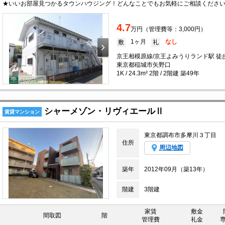
★いいお部屋見つかるタウンハウジング！どんなことでもお気軽にご相談ください
4.7
万円（管理費等：3,000円）
1ヶ月
なし
敷
礼
京王相模原線/京王よみうりランド駅 徒
東京都稲城市矢野口
1K / 24.3m² 2階 / 2階建 築49年
シャーメゾン・リヴィエールⅡ
賃貸マンション
東京都調布市多摩川３丁目
住所
周辺地図
築年
2012年09月（築13年）
階建
3階建
家賃
敷金
間取図
階
管理費
礼金