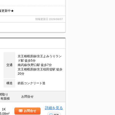
報更新中★
情報更新日
2026/08/07
京王相模原線/京王よみうりラン
ド駅 徒歩5分
交通
南武線/矢野口駅 徒歩7分
京王相模原線/京王稲田堤駅 徒歩
20分
構造
鉄筋コンクリート造
間取り
お問合せ
専有面積
詳細を見る
1K
お問合せ
5.08m²
追加