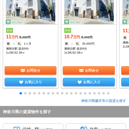
11
新築
新築
11
10.7
万円
万円
/5,000円
/5,000円
敷
湘南
敷
--
礼
1ヶ月
敷
--
礼
30,000円
1LD
湘南台駅 徒歩9分
湘南台駅 徒歩9分
1LDK/32.38㎡
1LDK/32.38㎡
お問合せ
お問合せ
お気に入り
お気に入り
神奈川県藤沢市の賃貸を探す
神奈川県の賃貸物件を探す