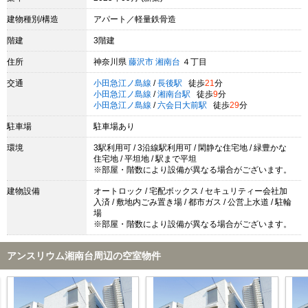
建物種別/構造
アパート／軽量鉄骨造
階建
3階建
住所
神奈川県
藤沢市
湘南台
４丁目
交通
小田急江ノ島線
/
長後駅
徒歩
21
分
小田急江ノ島線
/
湘南台駅
徒歩
9
分
小田急江ノ島線
/
六会日大前駅
徒歩
29
分
駐車場
駐車場あり
環境
3駅利用可 / 3沿線駅利用可 / 閑静な住宅地 / 緑豊かな
住宅地 / 平坦地 / 駅まで平坦
※部屋・階数により設備が異なる場合がございます。
建物設備
オートロック / 宅配ボックス / セキュリティー会社加
入済 / 敷地内ごみ置き場 / 都市ガス / 公営上水道 / 駐輪
場
※部屋・階数により設備が異なる場合がございます。
アンスリウム湘南台周辺の空室物件