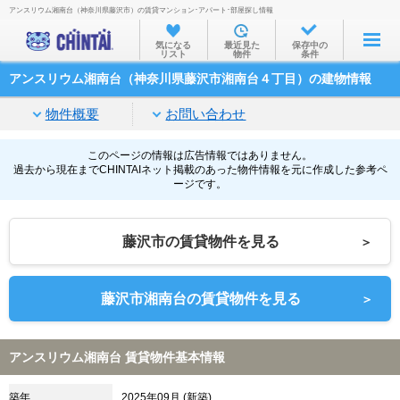
アンスリウム湘南台（神奈川県藤沢市）の賃貸マンション･アパート･部屋探し情報
お部屋を探す
気になる
最近見た
保存中の
リスト
物件
条件
沿線・駅から
アンスリウム湘南台（神奈川県藤沢市湘南台４丁目）の建物情報
住所から
物件概要
お問い合わせ
家賃相場から
通勤通学時間から
このページの情報は広告情報ではありません。
過去から現在までCHINTAIネット掲載のあった物件情報を元に作成した参考ペ
ージです。
物件特集から
不動産会社から
藤沢市の賃貸物件を見る
＞
TOP
藤沢市湘南台の賃貸物件を見る
＞
アンスリウム湘南台 賃貸物件基本情報
築年
2025年09月 (新築)