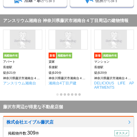
沿線・駅
住所
から探す
から探す
アンスリウム湘南台 神奈川県藤沢市湘南台４丁目周辺の建物情報
掲載物件有
新着
掲載物件有
新着
掲載物件有
アパート
貸家
マンション
長後駅
長後駅
長後駅
徒歩21分
徒歩20分
徒歩20分
神奈川県藤沢市湘南台４丁目
神奈川県藤沢市湘南台４丁目
神奈川県藤沢市湘南台４丁目
アンスリウム湘南台
湘南台4丁目戸建
DELICIOUS LIFE AP
ARTMENTS
藤沢市周辺が得意な不動産店舗
株式会社エイブル藤沢店
309
掲載物件数:
件
オススメ