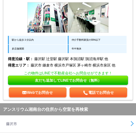
駅から徒歩３分以内
仲介手数料家賃の55%以下
多店舗展開
年中無休
得意沿線・駅：
藤沢駅 辻堂駅 藤沢駅 本鵠沼駅 鵠沼海岸駅 他
得意エリア：
藤沢市 鎌倉市 横浜市戸塚区 茅ヶ崎市 横浜市泉区 他
この物件はLINEで不動産会社へお問合せができます！
友だち追加してLINEでお問合せ（無料）
Webでお問合せ
電話でお問合せ
アンスリウム湘南台の住所から空室を再検索
藤沢市