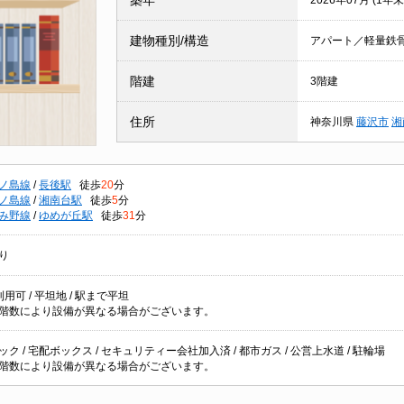
築年
2026年07月 (1年未
建物種別/構造
アパート／軽量鉄
階建
3階建
住所
神奈川県
藤沢市
湘
ノ島線
/
長後駅
徒歩
20
分
ノ島線
/
湘南台駅
徒歩
5
分
み野線
/
ゆめが丘駅
徒歩
31
分
り
用可 / 平坦地 / 駅まで平坦
階数により設備が異なる場合がございます。
ク / 宅配ボックス / セキュリティー会社加入済 / 都市ガス / 公営上水道 / 駐輪場
階数により設備が異なる場合がございます。