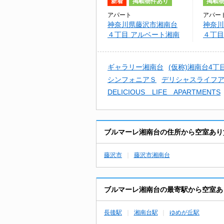
新着
掲載物件あり
掲載
アパート
アパー
神奈川県藤沢市湘南台
神奈川
４丁目 アルベート湘南
４丁目
台
台
ギャラリー湘南台
(仮称)湘南台4丁
シンフォニアＳ
デリシャスライフ
DELICIOUS LIFE APARTMENTS
ブルマーレ湘南台の住所から空室あり
藤沢市
藤沢市湘南台
ブルマーレ湘南台の最寄駅から空室あ
長後駅
湘南台駅
ゆめが丘駅