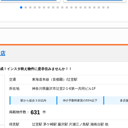
堂店
成！インスタ映え物件に是非住みませんか！！
交通
東海道本線（首都圏）/辻堂駅
所在地
神奈川県藤沢市辻堂2-1-6第一共同ビル1F
駅から徒歩３分以内
仲介手数料家賃の55%以下
多店
631
掲載物件数：
件
得意駅
辻堂駅 茅ケ崎駅 藤沢駅 片瀬江ノ島駅 湘南台駅 他