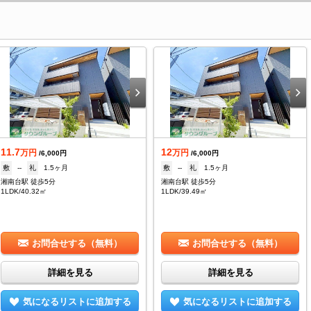
11.7
12
万円
万円
/6,000円
/6,000円
敷
--
礼
1.5ヶ月
敷
--
礼
1.5ヶ月
湘南台駅 徒歩5分
湘南台駅 徒歩5分
1LDK/40.32㎡
1LDK/39.49㎡
お問合せする（無料）
お問合せする（無料）
詳細を見る
詳細を見る
気になるリストに追加する
気になるリストに追加する