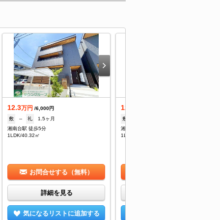
12.3
12.1
万円
万円
/6,000円
/6,000円
敷
--
礼
1.5ヶ月
敷
--
礼
1.5ヶ月
湘南台駅 徒歩5分
湘南台駅 徒歩5分
1LDK/40.32㎡
1LDK/39.49㎡
お問合せする（無料）
お問合せする（無料）
詳細を見る
詳細を見る
気になるリストに追加する
気になるリストに追加する