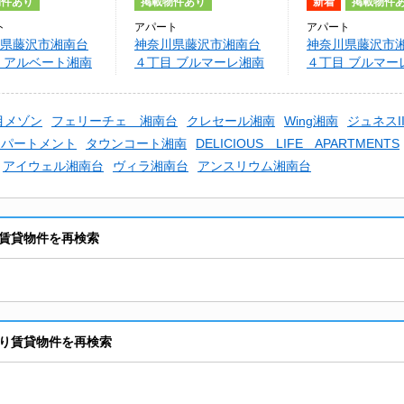
物件あり
掲載物件あり
新着
掲載物件
ト
アパート
アパート
県藤沢市湘南台
神奈川県藤沢市湘南台
神奈川県藤沢市
 アルベート湘南
４丁目 ブルマーレ湘南
４丁目 ブルマー
台
台
目メゾン
フェリーチェ 湘南台
クレセール湘南
Wing湘南
ジュネスI
アパートメント
タウンコート湘南
DELICIOUS LIFE APARTMENTS
アイウェル湘南台
ヴィラ湘南台
アンスリウム湘南台
賃貸物件を再検索
り賃貸物件を再検索