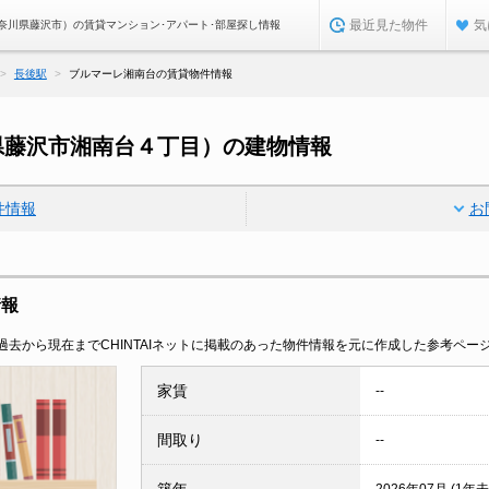
最近見た物件
気
奈川県藤沢市）の賃貸マンション･アパート･部屋探し情報
長後駅
ブルマーレ湘南台の賃貸物件情報
県藤沢市湘南台４丁目）の建物情報
件情報
お
情報
去から現在までCHINTAIネットに掲載のあった物件情報を元に作成した参考ペー
家賃
--
間取り
--