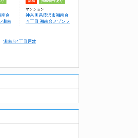
あり
新着
掲載物件あり
マンション
湘南台
神奈川県藤沢市湘南台
レ湘南
４丁目 湘南台メゾンフ
ォーサイト
I
湘南台4丁目戸建