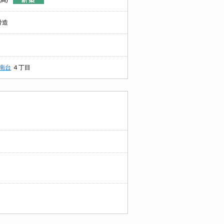
満)
骨造
南台
４丁目