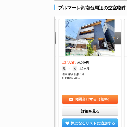
ブルマーレ湘南台周辺の空室物件
2.1
11.9
万円
万円
/6,000円
/6,000円
--
礼
1.5ヶ月
敷
--
礼
1.5ヶ月
南台駅 徒歩5分
湘南台駅 徒歩5分
DK/39.49㎡
1LDK/39.49㎡
お問合せする（無料）
お問合せする（無料）
詳細を見る
詳細を見る
気になるリストに追加する
気になるリストに追加する