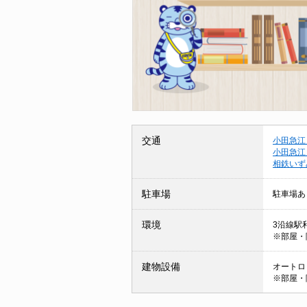
交通
小田急江
小田急江
相鉄いず
駐車場
駐車場あ
環境
3沿線駅利
※部屋・
建物設備
オートロッ
※部屋・