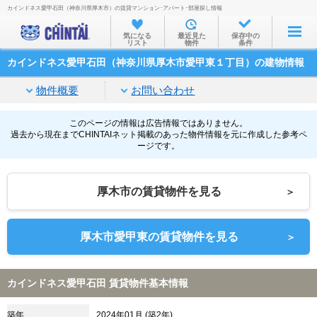
カインドネス愛甲石田（神奈川県厚木市）の賃貸マンション･アパート･部屋探し情報
お部屋を探す
気になる
最近見た
保存中の
リスト
物件
条件
沿線・駅から
カインドネス愛甲石田（神奈川県厚木市愛甲東１丁目）の建物情報
住所から
物件概要
お問い合わせ
家賃相場から
通勤通学時間から
このページの情報は広告情報ではありません。
過去から現在までCHINTAIネット掲載のあった物件情報を元に作成した参考ペ
ージです。
物件特集から
不動産会社から
厚木市の賃貸物件を見る
＞
TOP
厚木市愛甲東の賃貸物件を見る
＞
カインドネス愛甲石田 賃貸物件基本情報
築年
2024年01月 (築2年)