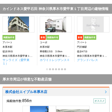
カインドネス愛甲石田 神奈川県厚木市愛甲東１丁目周辺の建物情報
掲載物件有
新着
掲載物件有
新着
掲載物件有
アパート
コーポ
アパート
本厚木駅
本厚木駅
門沢橋駅
徒歩38分
車移動13分 3.6km
徒歩47分
神奈川県厚木市愛甲東１丁目
神奈川県厚木市愛甲東１丁目
神奈川県厚木市愛甲東１丁目
サンライズ（愛甲東
ホワイトレジデンスⅡ
グランドパレス
１）
厚木市周辺が得意な不動産店舗
株式会社エイブル本厚木店
856
掲載物件数:
件
オススメ