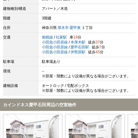
建物種別/構造
アパート／木造
階建
3階建
住所
神奈川県
厚木市
愛甲東
１丁目
交通
相模線
/
社家駅
車
19
分
小田急小田原線
/
本厚木駅
徒歩
37
分
小田急小田原線
/
愛甲石田駅
徒歩
7
分
小田急小田原線
/
伊勢原駅
徒歩
45
分
駐車場
駐車場あり
環境
--
※部屋・階数により設備が異なる場合がございます。
建物設備
オートロック / 宅配ボックス
※部屋・階数により設備が異なる場合がございます。
カインドネス愛甲石田周辺の空室物件