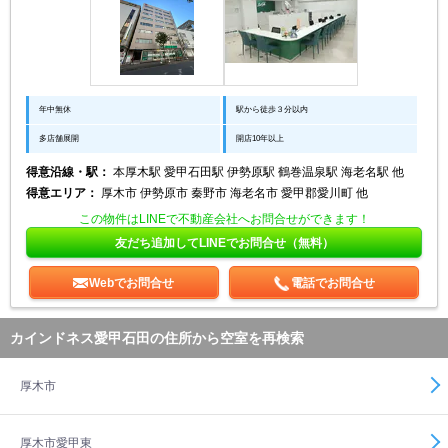
年中無休
駅から徒歩３分以内
多店舗展開
開店10年以上
得意沿線・駅：
本厚木駅 愛甲石田駅 伊勢原駅 鶴巻温泉駅 海老名駅 他
得意エリア：
厚木市 伊勢原市 秦野市 海老名市 愛甲郡愛川町 他
この物件はLINEで不動産会社へお問合せができます！
友だち追加してLINEでお問合せ（無料）
Webでお問合せ
電話でお問合せ
カインドネス愛甲石田の住所から空室を再検索
厚木市
厚木市愛甲東