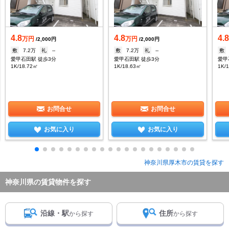
4.8
4.8
4.
万円
万円
/2,000円
/2,000円
敷
7.2万
礼
--
敷
7.2万
礼
--
敷
愛甲石田駅 徒歩3分
愛甲石田駅 徒歩3分
愛甲
1K/18.72㎡
1K/18.63㎡
1K/
お問合せ
お問合せ
お気に入り
お気に入り
神奈川県厚木市の賃貸を探す
神奈川県の賃貸物件を探す
沿線・駅
住所
から探す
から探す