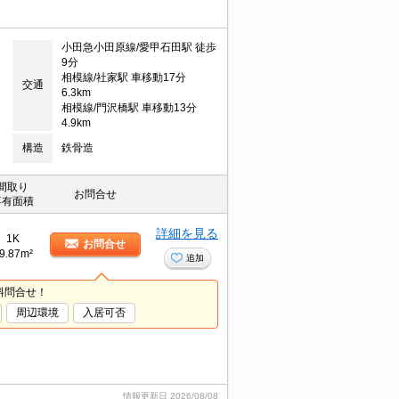
小田急小田原線/愛甲石田駅 徒歩
9分
相模線/社家駅 車移動17分
交通
6.3km
相模線/門沢橋駅 車移動13分
4.9km
構造
鉄骨造
間取り
お問合せ
専有面積
詳細を見る
1K
お問合せ
9.87m²
追加
料問合せ！
周辺環境
入居可否
情報更新日
2026/08/08