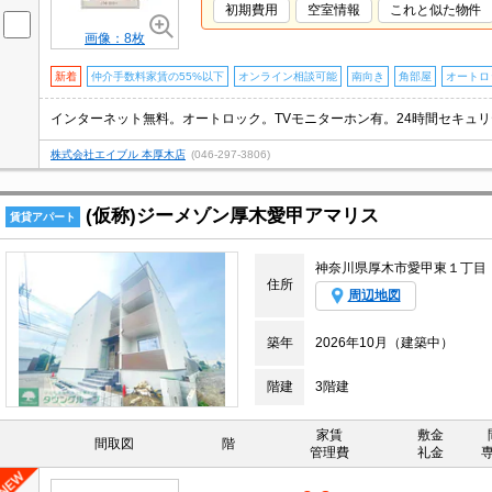
初期費用
空室情報
これと似た物件
画像：8枚
新着
仲介手数料家賃の55%以下
オンライン相談可能
南向き
角部屋
オートロ
株式会社エイブル 本厚木店
(046-297-3806)
(仮称)ジーメゾン厚木愛甲アマリス
賃貸アパート
神奈川県厚木市愛甲東１丁目
住所
周辺地図
築年
2026年10月（建築中）
階建
3階建
家賃
敷金
間取図
階
管理費
礼金