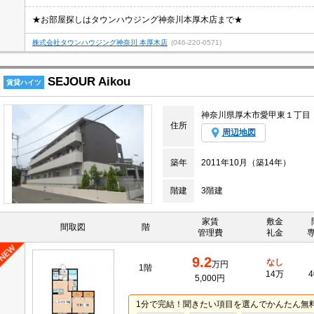
★お部屋探しはタウンハウジング神奈川本厚木店まで★
株式会社タウンハウジング神奈川 本厚木店
(046-220-0571)
SEJOUR Aikou
賃貸ハイツ
神奈川県厚木市愛甲東１丁目
住所
周辺地図
築年
2011年10月（築14年）
階建
3階建
家賃
敷金
間取図
階
管理費
礼金
9.2
なし
万円
1階
14万
4
5,000円
1分で完結！聞きたい項目を選んでかんたん無