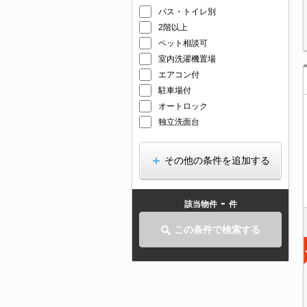
バス・トイレ別
2階以上
ペット相談可
室内洗濯機置場
エアコン付
駐車場付
オートロック
独立洗面台
その他の条件を追加する
-
該当物件
件
この条件で検索する