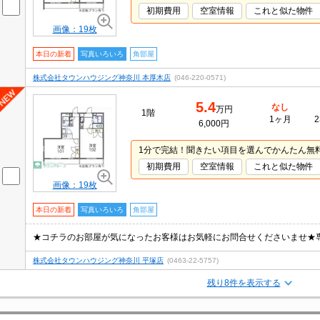
初期費用
空室情報
これと似た物件
画像：19枚
本日の新着
写真いろいろ
角部屋
株式会社タウンハウジング神奈川 本厚木店
(046-220-0571)
5.4
なし
万円
1階
1ヶ月
2
6,000円
1分で完結！聞きたい項目を選んでかんたん無
初期費用
空室情報
これと似た物件
画像：19枚
本日の新着
写真いろいろ
角部屋
株式会社タウンハウジング神奈川 平塚店
(0463-22-5757)
残り8件を表示する