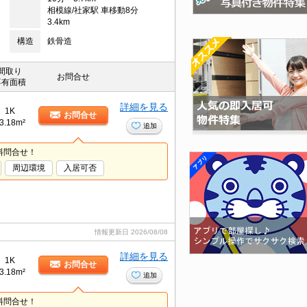
相模線/社家駅 車移動8分
3.4km
構造
鉄骨造
間取り
お問合せ
専有面積
詳細を見る
1K
お問合せ
3.18m²
追加
料問合せ！
周辺環境
入居可否
情報更新日
2026/08/08
詳細を見る
1K
お問合せ
3.18m²
追加
料問合せ！