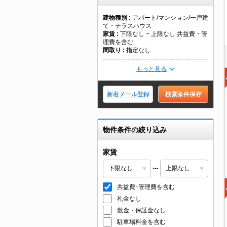
建物種別
アパート/マンション/一戸建
て・テラスハウス
家賃
下限なし ~ 上限なし 共益費・管
理費を含む
間取り
指定なし
もっと見る
新着メール登録
検索条件保存
物件条件の絞り込み
家賃
〜
共益費･管理費を含む
礼金なし
敷金・保証金なし
駐車場料金を含む