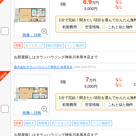
6.9
なし
万円
3階
なし
5,000円
1分で完結！聞きたい項目を選んでかんたん無
初期費用
空室情報
これと似た物件
画像：18枚
新着
オートロック
独立洗面台
ペット相談可
お部屋探しはタウンハウジング神奈川本厚木店まで
株式会社タウンハウジング神奈川 本厚木店
(046-220-0571)
7
なし
万円
3階
なし
2
5,000円
1分で完結！聞きたい項目を選んでかんたん無
初期費用
空室情報
これと似た物件
画像：18枚
新着
南向き
角部屋
オートロック
独立洗面台
ペット相談可
お部屋探しはタウンハウジング神奈川本厚木店まで