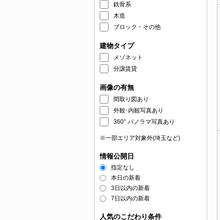
鉄骨系
木造
ブロック・その他
建物タイプ
メゾネット
分譲賃貸
画像の有無
間取り図あり
外観･内観写真あり
360° パノラマ写真あり
※一部エリア対象外(埼玉など)
情報公開日
指定なし
本日の新着
3日以内の新着
7日以内の新着
人気のこだわり条件