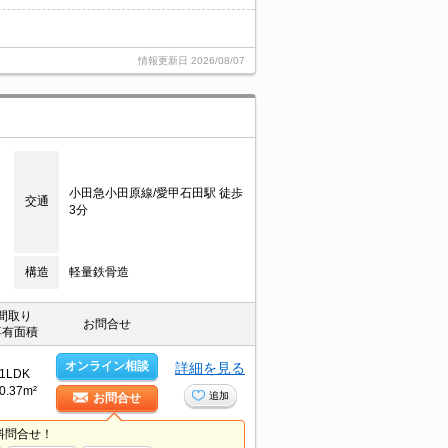
情報更新日
2026/08/07
小田急小田原線/愛甲石田駅 徒歩
交通
3分
構造
軽量鉄骨造
間取り
お問合せ
専有面積
オンライン相談
詳細を見る
1LDK
0.37m²
追加
お問合せ
料問合せ！