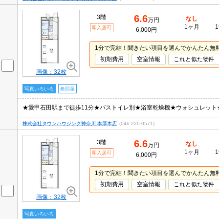
6.6
3階
なし
万円
1ヶ月
1
即入居可
6,000円
1分で完結！聞きたい項目を選んでかんたん無
初期費用
空室情報
これと似た物件
画像：32枚
写真いろいろ
角部屋
★愛甲石田駅まで徒歩11分★バストイレ別★浴室乾燥機★ウォシュレット
株式会社タウンハウジング神奈川 本厚木店
(046-220-0571)
6.6
3階
なし
万円
1ヶ月
1
即入居可
6,000円
1分で完結！聞きたい項目を選んでかんたん無
初期費用
空室情報
これと似た物件
画像：32枚
写真いろいろ