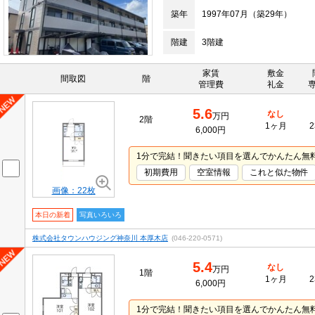
築年
1997年07月（築29年）
階建
3階建
家賃
敷金
間取図
階
管理費
礼金
5.6
なし
万円
2階
1ヶ月
2
6,000円
1分で完結！聞きたい項目を選んでかんたん無
初期費用
空室情報
これと似た物件
画像：22枚
本日の新着
写真いろいろ
株式会社タウンハウジング神奈川 本厚木店
(046-220-0571)
5.4
なし
万円
1階
1ヶ月
2
6,000円
1分で完結！聞きたい項目を選んでかんたん無