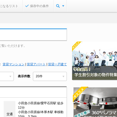
になるリスト
保存中の条件
ご覧いただけます。
賃貸マンション
|
賃貸アパート
|
賃貸一戸建て
表示件数
小田急小田原線/愛甲石田駅 徒歩
12分
小田急小田原線/本厚木駅 車移動
交通
10分 3.7km