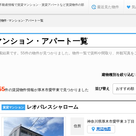
不動産情報で賃貸マンション・賃貸アパートなど賃貸物件の部
最近見た物件
気
貸物件･マンション･アパート一覧
マンション・アパート一覧
索結果です。55件の物件が見つかりました。物件一覧で賃料や間取り、外観写真を
建物種別を絞り込む
55
並び替え
件の賃貸物件情報が厚木市愛甲東で見つかりました
レオパレスシャローム
賃貸マンション
神奈川県厚木市愛甲東３丁目
住所
周辺地図