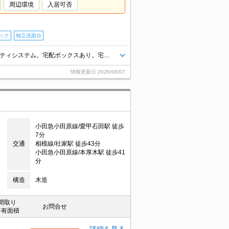
周辺環境
入居可否
ック
独立洗面台
インターネット無料。オートロック。TVモニターホン有。24時間セキュリティシステム。宅配ボックスあり。宅配ボックスあり。追い焚き機能付きバス。仲介手数料家賃の0.55ヵ月分。エアコン2基付き。
情報更新日
2026/08/07
小田急小田原線/愛甲石田駅 徒歩
7分
交通
相模線/社家駅 徒歩43分
小田急小田原線/本厚木駅 徒歩41
分
構造
木造
間取り
お問合せ
専有面積