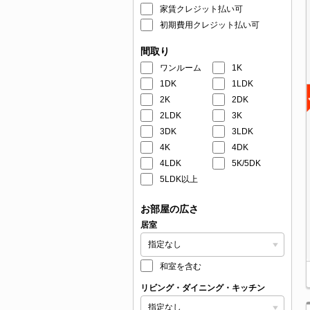
家賃クレジット払い可
初期費用クレジット払い可
間取り
ワンルーム
1K
1DK
1LDK
2K
2DK
2LDK
3K
3DK
3LDK
4K
4DK
4LDK
5K/5DK
5LDK以上
お部屋の広さ
居室
和室を含む
リビング・ダイニング・キッチン