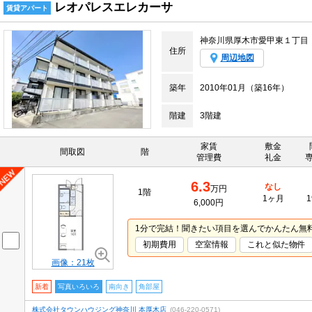
レオパレスエレカーサ
賃貸アパート
神奈川県厚木市愛甲東１丁目
住所
周辺地図
築年
2010年01月（築16年）
階建
3階建
家賃
敷金
間取図
階
管理費
礼金
6.3
なし
万円
1階
1ヶ月
1
6,000円
1分で完結！聞きたい項目を選んでかんたん無
初期費用
空室情報
これと似た物件
画像：21枚
新着
写真いろいろ
南向き
角部屋
株式会社タウンハウジング神奈川 本厚木店
(046-220-0571)