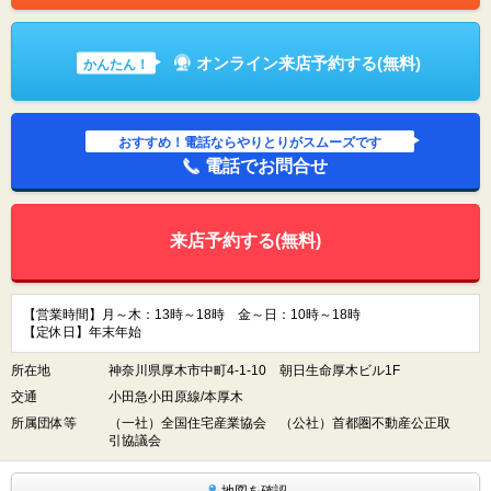
オンライン来店予約する(無料)
かんたん！
おすすめ！電話ならやりとりがスムーズです
電話でお問合せ
来店予約する(無料)
【営業時間】月～木：13時～18時 金～日：10時～18時
【定休日】年末年始
所在地
神奈川県厚木市中町4-1-10 朝日生命厚木ビル1F
交通
小田急小田原線/本厚木
所属団体等
（一社）全国住宅産業協会 （公社）首都圏不動産公正取
引協議会