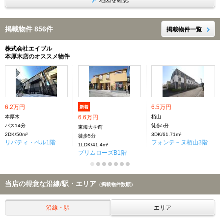
地図を確認
掲載物件 856件
掲載物件一覧
株式会社エイブル
本厚木店のオススメ物件
6.2万円
6.5万円
新着
本厚木
6.6万円
栢山
バス14分
徒歩5分
東海大学前
2DK/50m²
3DK/61.71m²
徒歩5分
リバティ・ベル1階
フォンテ－ヌ栢山3階
1LDK/41.4m²
プリムローズB1階
当店の得意な沿線/駅・エリア
（掲載物件数順）
沿線・駅
エリア