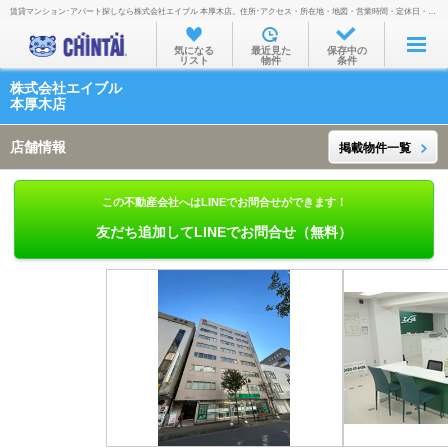
賃貸マンション･アパート探しなら株式会社エイブル 本厚木店。住所･アクセス・所在地・地図・営業時間・定休日・電話番号などを掲載。
お部屋を探す
気になる
最近見た
保存中の
リスト
物件
条件
沿線・駅から
株式会社エイブル
住所から
本厚木店
家賃相場から
店舗情報
掲載物件一覧
通勤通学時間から
この不動産会社へはLINEでお問合せができます！
物件特集から
友だち追加してLINEでお問合せ（無料）
不動産会社から
TOP