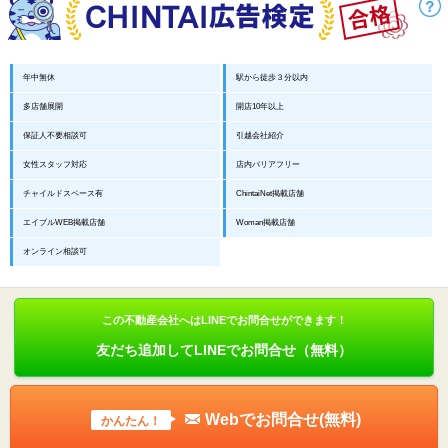
年中無休
駅から徒歩３分以内
多店舗展開
開店10年以上
保証人不要相談可
引越会社紹介
女性スタッフ対応
店内バリアフリー
チャイルドスペース有
ChintaiNet掲載店舗
エイブルWEB掲載店舗
Woman掲載店舗
オンライン相談可
この不動産会社へはLINEでお問合せができます！
友だち追加してLINEでお問合せ（無料）
Webでお問合せ(無料)
かんたん！