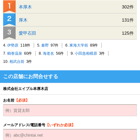
本厚木
302件
厚木
131件
愛甲石田
125件
4.
伊勢原
118件
5.
秦野
97件
6.
東海大学前
89件
7.
鶴巻温泉
60件
8.
海老名
56件
9.
小田急相模原
3件
10.
相武台前
3件
この店舗にお問合せする
株式会社エイブル本厚木店
お名前
【必須】
メールアドレス/電話番号
【いずれか必須】