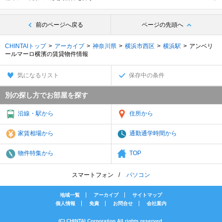
前のページへ戻る
ページの先頭へ
CHINTAIトップ
アーカイブ
神奈川県
横浜市西区
横浜駅
アンベリ
ールマーロ横濱の賃貸物件情報
気になるリスト
保存中の条件
別の探し方でお部屋を探す
沿線・駅から
住所から
家賃相場から
通勤通学時間から
物件特集から
TOP
スマートフォン
パソコン
地域一覧
アーカイブ
サイトマップ
個人情報
免責
お問合せ
会社案内
(C) CHINTAI Corporation All rights reserved.