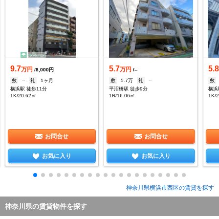
9.7
5.7
5.
万円
万円
/8,000円
/--
敷
--
礼
1ヶ月
敷
5.7万
礼
--
敷
横浜駅 徒歩11分
平沼橋駅 徒歩9分
横浜
1K/20.62㎡
1R/16.06㎡
1K/
お問合せ
お問合せ
お気に入り
お気に入り
神奈川県横浜市西区の賃貸を探す
神奈川県の賃貸物件を探す