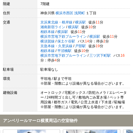
階建
7階建
住所
神奈川県
横浜市西区
浅間町
１丁目
交通
京浜東北線・根岸線
/
横浜駅
徒歩
11
分
湘南新宿ライン
/
横浜駅
徒歩
10
分
相鉄本線
/
横浜駅
徒歩
11
分
横浜市営地下鉄ブルーライン
/
横浜駅
徒歩
11
分
横須賀線
/
保土ケ谷駅
バス
14
分：停歩
2
分
京急本線・久里浜線
/
戸部駅
徒歩
19
分
相鉄本線
/
平沼橋駅
徒歩
10
分
横浜市営地下鉄ブルーライン
/
三ツ沢下町駅
バス
16
分：停歩
4
分
駐車場
駐車場なし
環境
平坦地 / 駅まで平坦
※部屋・階数により設備が異なる場合がございます。
建物設備
オートロック / 宅配ボックス / 防犯カメラ / エレベータ
ー / 24時間ゴミ出し可 / 敷地内ごみ置き場 / ペット専
用設備 / 都市ガス / 電気 / 公営上水道 / 下水道 / 駐輪場
※部屋・階数により設備が異なる場合がございます。
アンベリールマーロ横濱周辺の空室物件