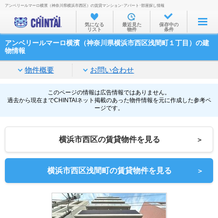
アンベリールマーロ横濱（神奈川県横浜市西区）の賃貸マンション･アパート･部屋探し情報
お部屋を探す
気になる
最近見た
保存中の
リスト
物件
条件
沿線・駅から
アンベリールマーロ横濱（神奈川県横浜市西区浅間町１丁目）の建
住所から
物情報
家賃相場から
物件概要
お問い合わせ
通勤通学時間から
このページの情報は広告情報ではありません。
過去から現在までCHINTAIネット掲載のあった物件情報を元に作成した参考ペ
物件特集から
ージです。
不動産会社から
横浜市西区の賃貸物件を見る
＞
TOP
横浜市西区浅間町の賃貸物件を見る
＞