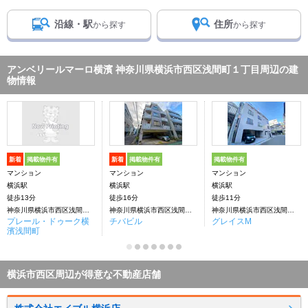
沿線・駅
住所
から探す
から探す
アンベリールマーロ横濱 神奈川県横浜市西区浅間町１丁目周辺の建
物情報
新着
掲載物件有
新着
掲載物件有
掲載物件有
マンション
マンション
マンション
横浜駅
横浜駅
横浜駅
徒歩13分
徒歩16分
徒歩11分
神奈川県横浜市西区浅間町２丁目
神奈川県横浜市西区浅間町１丁目
神奈川県横浜市西区浅間町２丁目
プレール・ドゥーク横
チバビル
グレイスM
濱浅間町
横浜市西区周辺が得意な不動産店舗