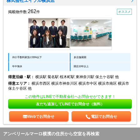
株式会社エイブル横浜店
262
掲載物件数:
件
オススメ
仲介手数料家賃の55%以下
多店舗展開
年中無休
開店10年以上
得意沿線・駅：
横浜駅 菊名駅 桜木町駅 東神奈川駅 保土ケ谷駅 他
得意エリア：
横浜市西区 横浜市神奈川区 横浜市中区 横浜市南区 横浜市
保土ケ谷区 他
この物件はLINEで不動産会社へお問合せができます！
友だち追加してLINEでお問合せ（無料）
Webでお問合せ
電話でお問合せ
アンベリールマーロ横濱の住所から空室を再検索