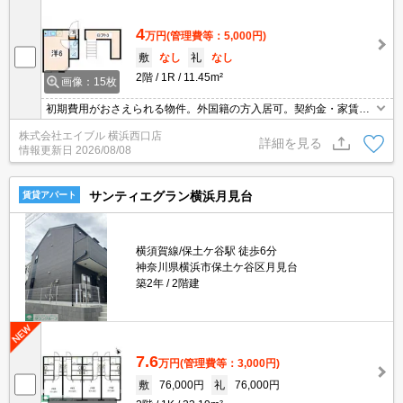
4
万円
(管理費等：5,000円)
敷
なし
礼
なし
2階
1R
11.45m²
画像：15枚
初期費用がおさえられる物件。外国籍の方入居可。契約金・家賃ク
レジットカード払い可（ポイント還元あり）。24時間高速インター
株式会社エイブル 横浜西口店
ネット無料使い放題。予算控えめの方、注目です!。引越指定業者あ
詳細を見る
情報更新日
2026/08/08
り。
サンティエグラン横浜月見台
賃貸アパート
横須賀線/保土ケ谷駅 徒歩6分
神奈川県横浜市保土ケ谷区月見台
築2年
2階建
7.6
万円
(管理費等：3,000円)
敷
76,000円
礼
76,000円