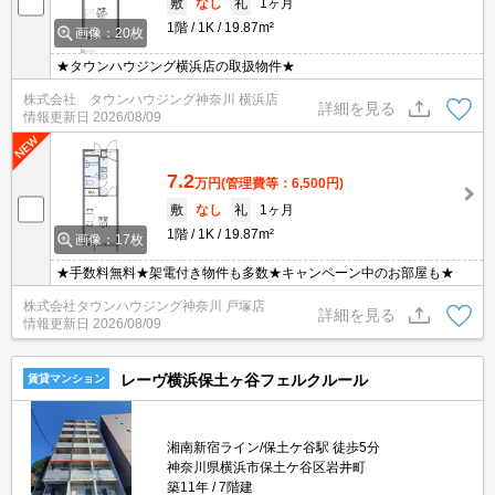
敷
なし
礼
1ヶ月
1階
1K
19.87m²
画像：20枚
★タウンハウジング横浜店の取扱物件★
株式会社 タウンハウジング神奈川 横浜店
詳細を見る
情報更新日
2026/08/09
7.2
万円
(管理費等：6,500円)
敷
なし
礼
1ヶ月
1階
1K
19.87m²
画像：17枚
★手数料無料★架電付き物件も多数★キャンペーン中のお部屋も★
株式会社タウンハウジング神奈川 戸塚店
詳細を見る
情報更新日
2026/08/09
レーヴ横浜保土ヶ谷フェルクルール
賃貸マンション
湘南新宿ライン/保土ケ谷駅 徒歩5分
神奈川県横浜市保土ケ谷区岩井町
築11年
7階建