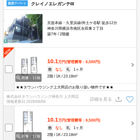
クレイノエレガンテIII
賃貸アパート
京急本線・久里浜線/井土ケ谷駅 徒歩12分
神奈川県横浜市南区永田東２丁目
築7年
2階建
10.1
万円
(管理費等：6,500円)
敷
なし
礼
1ヶ月
2階
1K
23.18m²
画像：11枚
★★タウンハウジング上大岡店のお取り扱い物件です★★
株式会社タウンハウジング神奈川 上大岡店
詳細を見る
情報更新日
2026/08/09
10.1
万円
(管理費等：6,500円)
敷
なし
礼
1ヶ月
2階
1K
23.18m²
画像：17枚