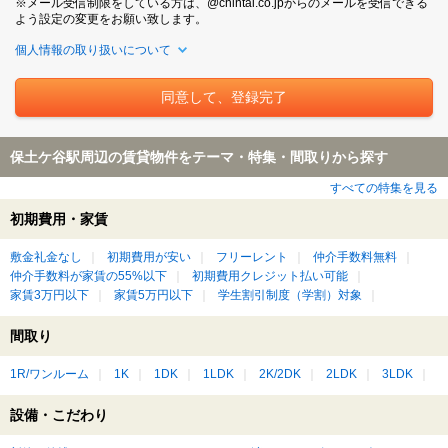
※メール受信制限をしている方は、@chintai.co.jpからのメールを受信できる
よう設定の変更をお願い致します。
個人情報の取り扱いについて
保土ケ谷駅周辺の賃貸物件をテーマ・特集・間取りから探す
すべての特集を見る
初期費用・家賃
敷金礼金なし
初期費用が安い
フリーレント
仲介手数料無料
仲介手数料が家賃の55%以下
初期費用クレジット払い可能
家賃3万円以下
家賃5万円以下
学生割引制度（学割）対象
間取り
1R/ワンルーム
1K
1DK
1LDK
2K/2DK
2LDK
3LDK
設備・こだわり