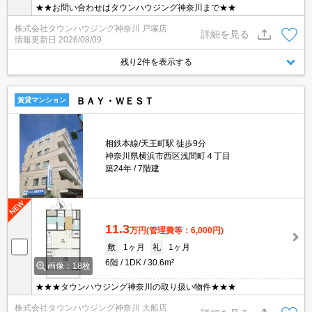
★★お問い合わせはタウンハウジング神奈川まで★★
株式会社タウンハウジング神奈川 戸塚店
詳細を見る
情報更新日
2026/08/09
残り2件を表示する
ＢＡＹ・ＷＥＳＴ
賃貸マンション
相鉄本線/天王町駅 徒歩9分
神奈川県横浜市西区浅間町４丁目
築24年
7階建
11.3
万円
(管理費等：6,000円)
敷
1ヶ月
礼
1ヶ月
6階
1DK
30.6m²
画像：18枚
★★★タウンハウジング神奈川の取り扱い物件★★★
株式会社タウンハウジング神奈川 大船店