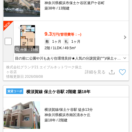
神奈川県横浜市保土ケ谷区瀬戸ケ谷町
築38年
13階建
9.3
万円
(管理費等：--)
敷
1ヶ月
礼
1ヶ月
2階
1LDK
49.5m²
画像：19枚
目の前に公園や川もあり住環境良好★人気の分譲賃貸(^^)/保土ヶ谷
駅まで徒歩12分。2人入居におすすめです♪
株式会社グランデ21 エイブルネットワーク保土
詳細を見る
ヶ谷店
情報更新日
2026/08/08
横須賀線 保土ケ谷駅 2階建 築18年
賃貸コーポ
横須賀線/保土ケ谷駅 徒歩13分
神奈川県横浜市南区清水ケ丘
築18年
2階建