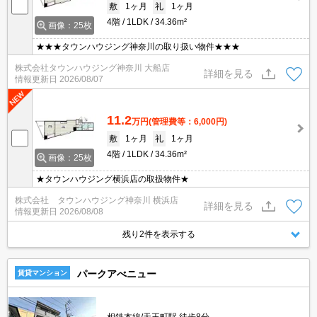
敷
1ヶ月
礼
1ヶ月
4階
1LDK
34.36m²
画像：25枚
★★★タウンハウジング神奈川の取り扱い物件★★★
株式会社タウンハウジング神奈川 大船店
詳細を見る
情報更新日
2026/08/07
11.2
万円
(管理費等：6,000円)
敷
1ヶ月
礼
1ヶ月
4階
1LDK
34.36m²
画像：25枚
★タウンハウジング横浜店の取扱物件★
株式会社 タウンハウジング神奈川 横浜店
詳細を見る
情報更新日
2026/08/08
残り2件を表示する
パークアべニュー
賃貸マンション