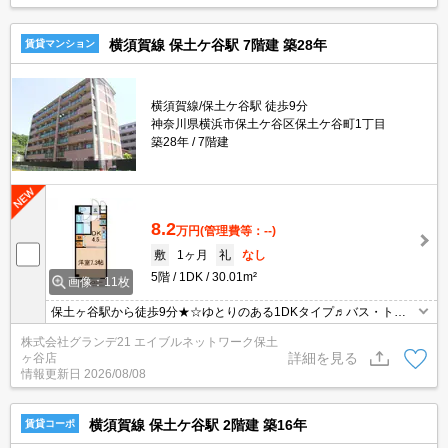
横須賀線 保土ケ谷駅 7階建 築28年
賃貸マンション
横須賀線/保土ケ谷駅 徒歩9分
神奈川県横浜市保土ケ谷区保土ケ谷町1丁目
築28年
7階建
8.2
万円
(管理費等：--)
敷
1ヶ月
礼
なし
5階
1DK
30.01m²
画像：11枚
保土ヶ谷駅から徒歩9分★☆ゆとりのある1DKタイプ♬バス・トイ
レ別、独立洗面台、温水洗浄便座、1口IHクッキングヒーター付
株式会社グランデ21 エイブルネットワーク保土
き！建物エントランスはオートロックになっており安心です！
詳細を見る
ヶ谷店
情報更新日
2026/08/08
横須賀線 保土ケ谷駅 2階建 築16年
賃貸コーポ