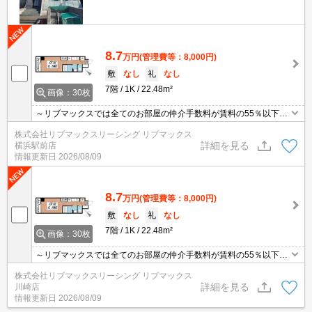
8.7
万円
(管理費等：8,000円)
敷
なし
礼
なし
7階
1K
22.48m²
画像：30枚
～リブマックスでは全てのお部屋の仲介手数料が賃料の55％以下に
てご紹介～ ★ 洋室6.8帖1K ★ トイレ・洗面別室 ★ 2口コン
株式会社リブマックスリーシング リブマックス
ロ ★
詳細を見る
横浜駅前店
情報更新日
2026/08/09
8.7
万円
(管理費等：8,000円)
敷
なし
礼
なし
7階
1K
22.48m²
画像：30枚
～リブマックスでは全てのお部屋の仲介手数料が賃料の55％以下に
てご紹介～ ★ 洋室6.8帖1K ★ トイレ・洗面別室 ★ 2口コン
株式会社リブマックスリーシング リブマックス
ロ ★
詳細を見る
川崎店
情報更新日
2026/08/09