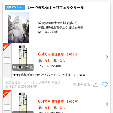
レーヴ横浜保土ヶ谷フェルクルール
賃貸マンション
横須賀線/保土ケ谷駅 徒歩3分
神奈川県横浜市保土ケ谷区岩井町
築11年
7階建
8.4
万円
(管理費等：8,000円)
敷
なし
礼
なし
7階
1K
22.48m²
画像：21枚
★★お問い合わせはタウンハウジング神奈川まで★★
株式会社タウンハウジング神奈川 戸塚店
詳細を見る
情報更新日
2026/08/08
8.4
万円
(管理費等：8,000円)
敷
なし
礼
なし