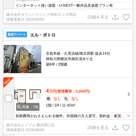
インターネット使い放題・U-NEXT一般作品見放題プラン有
株式会社タウンハウジング神奈川 上大岡店
詳細を見る
情報更新日
2026/08/06
エル・ポトロ
賃貸アパート
京急本線・久里浜線/南太田駅 徒歩14分
神奈川県横浜市南区清水ケ丘
築8年
2階建
4
万円
(管理費等：5,000円)
敷
なし
礼
なし
1階
1R
11.45m²
画像：7枚
初期費用がおさえられる物件。外国籍の方入居可。契約金・家賃ク
レジットカード払い可（ポイント還元あり）。24時間高速インター
株式会社エイブル 横浜西口店
ネット無料使い放題。予算控えめの方、注目です!。引越指定業者あ
詳細を見る
情報更新日
2026/08/08
り。