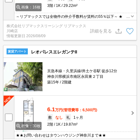
3階
1K
29.22m²
画像：16枚
～リブマックスでは全物件の仲介手数料が賃料の55％以下～ ★ 洋
室8.5帖・角部屋２面採光 ★ インターネット無料 ★
株式会社リブマックスリーシング リブマックス
詳細を見る
川崎店
情報更新日
2026/08/09
レオパレスエレガンテII
賃貸アパート
京急本線・久里浜線/井土ケ谷駅 徒歩12分
神奈川県横浜市南区永田東２丁目
築15年
2階建
6.1
万円
(管理費等：6,500円)
敷
なし
礼
1ヶ月
2階
1K
19.87m²
画像：30枚
★★お問い合わせはタウンハウジング神奈川まで★★