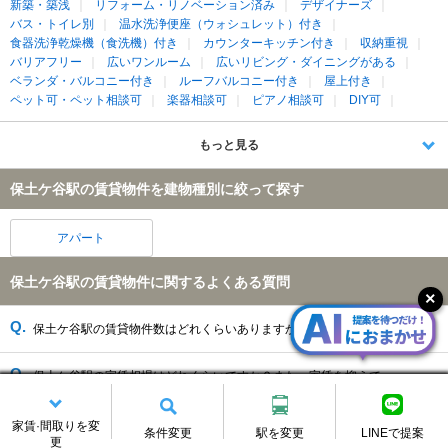
新築・築浅
リフォーム・リノベーション済み
デザイナーズ
バス・トイレ別
温水洗浄便座（ウォシュレット）付き
食器洗浄乾燥機（食洗機）付き
カウンターキッチン付き
収納重視
バリアフリー
広いワンルーム
広いリビング・ダイニングがある
ベランダ・バルコニー付き
ルーフバルコニー付き
屋上付き
ペット可・ペット相談可
楽器相談可
ピアノ相談可
DIY可
もっと見る
保土ケ谷駅の賃貸物件を建物種別に絞って探す
アパート
保土ケ谷駅の賃貸物件に関するよくある質問
保土ケ谷駅の賃貸物件数はどれくらいありますか？
保土ケ谷駅の家賃相場はどれくらいですか？また、家賃を抑えて
も物件はありますか。
家賃·間取りを変
条件変更
駅を変更
LINEで提案
保土ケ谷駅には、何路線乗り入れていますか？
更