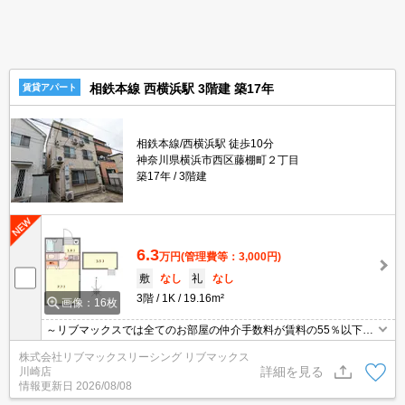
相鉄本線 西横浜駅 3階建 築17年
賃貸アパート
相鉄本線/西横浜駅 徒歩10分
神奈川県横浜市西区藤棚町２丁目
築17年
3階建
6.3
万円
(管理費等：3,000円)
敷
なし
礼
なし
3階
1K
19.16m²
画像：16枚
～リブマックスでは全てのお部屋の仲介手数料が賃料の55％以下に
てご紹介～ ★ ロフト付き・洋室7.7帖と広めのワンルーム ★
株式会社リブマックスリーシング リブマックス
フリーレント１ヶ月 ★
詳細を見る
川崎店
情報更新日
2026/08/08