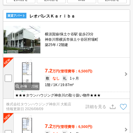
レオパレスＫａｒｉｂａ
賃貸アパート
横須賀線/保土ケ谷駅 徒歩23分
神奈川県横浜市保土ケ谷区狩場町
築25年
2階建
7.2
万円
(管理費等：6,500円)
敷
なし
礼
1ヶ月
1階
1K
19.87m²
画像：20枚
★★★タウンハウジング神奈川の取り扱い物件★★★
株式会社タウンハウジング神奈川 大船店
詳細を見る
情報更新日
2026/08/09
7.2
万円
(管理費等：6,500円)