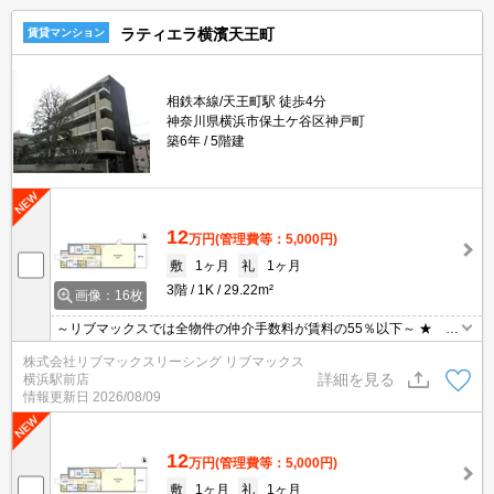
ラティエラ横濱天王町
賃貸マンション
相鉄本線/天王町駅 徒歩4分
神奈川県横浜市保土ケ谷区神戸町
築6年
5階建
12
万円
(管理費等：5,000円)
敷
1ヶ月
礼
1ヶ月
3階
1K
29.22m²
画像：16枚
～リブマックスでは全物件の仲介手数料が賃料の55％以下～ ★ 洋
室8.5帖・角部屋２面採光 ★ インターネット無料 ★
株式会社リブマックスリーシング リブマックス
詳細を見る
横浜駅前店
情報更新日
2026/08/09
12
万円
(管理費等：5,000円)
敷
1ヶ月
礼
1ヶ月