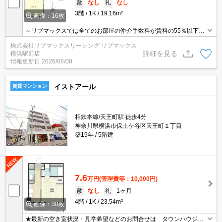
敷
なし
礼
なし
3階
1K
19.16m²
画像：16枚
～リブマックスでは全てのお部屋の仲介手数料が賃料の55％以下に
てご紹介～ ★ ロフト付き・洋室7.7帖と広めのワンルーム ★
株式会社リブマックスリーシング リブマックス
フリーレント１ヶ月 ★
詳細を見る
横浜駅前店
情報更新日
2026/08/08
イストアール
賃貸マンション
相鉄本線/天王町駅 徒歩4分
神奈川県横浜市保土ケ谷区天王町１丁目
築19年
5階建
7.6
万円
(管理費等：10,000円)
敷
なし
礼
1ヶ月
4階
1K
23.54m²
画像：30枚
★最新の空き室状況・見学希望などのお問合せは タウンハウジン