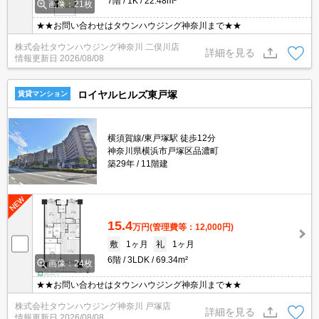
7階
1K
22.48m²
画像：21枚
★★お問い合わせはタウンハウジング神奈川まで★★
株式会社タウンハウジング神奈川 二俣川店
詳細を見る
情報更新日
2026/08/08
ロイヤルヒルズ東戸塚
賃貸マンション
横須賀線/東戸塚駅 徒歩12分
神奈川県横浜市戸塚区品濃町
築29年
11階建
15.4
万円
(管理費等：12,000円)
敷
1ヶ月
礼
1ヶ月
6階
3LDK
69.34m²
画像：24枚
★★お問い合わせはタウンハウジング神奈川まで★★
株式会社タウンハウジング神奈川 戸塚店
詳細を見る
情報更新日
2026/08/08