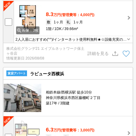
8.3
万円
(管理費等：4,000円)
敷
1ヶ月
礼
1ヶ月
1階
1DK
39.66m²
画像：3枚
2人入居におすすめ(^^)/インターネット使用料無料★☆設備充実の1
DK！バストイレ別、追炊き機能、浴室乾燥機、独立洗面台、温水洗
株式会社グランデ21 エイブルネットワーク保土
浄便座付き！キッチンは2口ガスコンロ付きシステムキッチン！
詳細を見る
ヶ谷店
情報更新日
2026/08/08
ラピュータ西横浜
賃貸アパート
相鉄本線/西横浜駅 徒歩10分
神奈川県横浜市西区藤棚町２丁目
築17年
3階建
6.3
万円
(管理費等：3,000円)