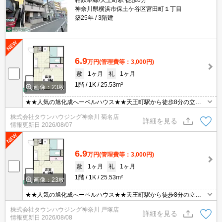
相鉄本線/天王町駅 徒歩8分
神奈川県横浜市保土ケ谷区宮田町１丁目
築25年
3階建
6.9
万円
(管理費等：3,000円)
敷
1ヶ月
礼
1ヶ月
1階
1K
25.53m²
画像：23枚
★★人気の旭化成へーベルハウス★★天王町駅から徒歩8分の立地
です★★経済的な都市ガス物件★★安心のオートロック★★バイク
株式会社タウンハウジング神奈川 菊名店
置き場（原付）あります★★
詳細を見る
情報更新日
2026/08/07
6.9
万円
(管理費等：3,000円)
敷
1ヶ月
礼
1ヶ月
1階
1K
25.53m²
画像：23枚
★★人気の旭化成へーベルハウス★★天王町駅から徒歩8分の立地
です★★経済的な都市ガス物件★★安心のオートロック★★バイク
株式会社タウンハウジング神奈川 戸塚店
置き場（原付）あります★★
詳細を見る
情報更新日
2026/08/08