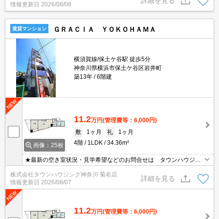
詳細を見る
情報更新日
2026/08/08
ＧＲＡＣＩＡ ＹＯＫＯＨＡＭＡ
賃貸マンション
横須賀線/保土ケ谷駅 徒歩5分
神奈川県横浜市保土ケ谷区岩井町
築13年
6階建
11.2
万円
(管理費等：6,000円)
敷
1ヶ月
礼
1ヶ月
4階
1LDK
34.36m²
画像：25枚
★最新の空き室状況・見学希望などのお問合せは タウンハウジン
グまでお気軽に♪★
株式会社タウンハウジング神奈川 菊名店
詳細を見る
情報更新日
2026/08/07
11.2
万円
(管理費等：6,000円)