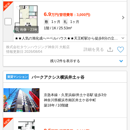
6.9
万円
(管理費等：3,000円)
敷
1ヶ月
礼
1ヶ月
1階
1K
25.53m²
画像：23枚
★★人気の旭化成へーベルハウス★★天王町駅から徒歩8分の立地
です★★経済的な都市ガス物件★★安心のオートロック★★バイク
株式会社タウンハウジング神奈川 大船店
置き場（原付）あります★★
詳細を見る
情報更新日
2026/08/04
残り2件を表示する
パークアクシス横浜井土ヶ谷
賃貸マンション
京急本線・久里浜線/井土ケ谷駅 徒歩3分
神奈川県横浜市南区井土ケ谷中町
築18年
10階建