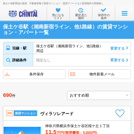
保土ケ谷駅周辺の賃貸・不動産情報で賃貸マンション・賃貸アパートなど賃貸物件の部屋探し
お部屋を探す
気になる
最近見た
保存中の
リスト
物件
条件
沿線・駅から
保土ケ谷駅（湘南新宿ライン、他1路線）の賃貸マンシ
住所から
ョン・アパート一覧
家賃相場から
保土ケ谷駅（湘南新宿ライン、他1路線）
沿線・駅
変更する
周辺
通勤通学時間から
詳細条件
指定なし
変更する
物件特集から
不動産会社から
条件保存
物件新着メール
TOP
690
件
ヴィラソレアード
PR
賃貸マンション
神奈川県横浜市保土ケ谷区桜ケ丘１丁目
11.5
万円
(管理費等：5,000円)