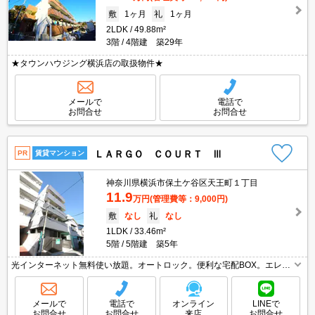
敷
1ヶ月
礼
1ヶ月
2LDK
49.88m²
3階
4階建 築29年
★タウンハウジング横浜店の取扱物件★
メールで
電話で
お問合せ
お問合せ
ＬＡＲＧＯ ＣＯＵＲＴ Ⅲ
PR
賃貸マンション
神奈川県横浜市保土ケ谷区天王町１丁目
11.9
万円
(管理費等：9,000円)
敷
なし
礼
なし
1LDK
33.46m²
5階
5階建 築5年
光インターネット無料使い放題。オートロック。便利な宅配BOX。エレベ
ーターあり。エアコン2基付き。最上階。イオンへ120m。駅まで平坦。シ
ャワー付独立洗面台。浴室乾燥機付。引越指定業者あり。
メールで
電話で
オンライン
LINEで
お問合せ
お問合せ
来店
お問合せ