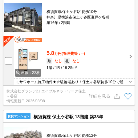
横須賀線/保土ケ谷駅 徒歩10分
神奈川県横浜市保土ケ谷区瀬戸ケ谷町
築16年
2階建
5.8
万円
(管理費等：--)
敷
なし
礼
なし
1階
1R
19.25m²
画像：22枚
ミサワホーム施工物件★☆駐輪場あり！保土ヶ谷駅徒歩10分で通勤
にもお出かけにも便利な立地☆彡バストイレ別・1口ガスコンロ・T
株式会社グランデ21 エイブルネットワーク保土
Vモニターホン・ロフト付き♪
詳細を見る
ヶ谷店
情報更新日
2026/08/08
横須賀線 保土ケ谷駅 13階建 築38年
賃貸マンション
横須賀線/保土ケ谷駅 徒歩12分