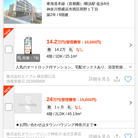
東海道本線（首都圏）/横浜駅 徒歩8分
神奈川県横浜市西区岡野１丁目
築2年
6階建
14.2
万円
(管理費等：10,000円)
敷
14.2万
礼
なし
4階
1DK
25.1m²
画像：7枚
人気のオートロック付マンション。宅配ボックスあり。浴室乾燥機
付。シャワー付独立洗面台。温水洗浄便座付き。TVモニター付イン
株式会社エイブル 横浜西口店
ターホン。駅まで平坦。オンライン内見相談可。
詳細を見る
情報更新日
2026/08/08
24
万円
(管理費等：15,000円)
敷
1ヶ月
礼
なし
4階
2LDK
45.13m²
★お問い合わせはタウンハウジング神奈川まで★
株式会社タウンハウジング神奈川 金沢文庫店
詳細を見る