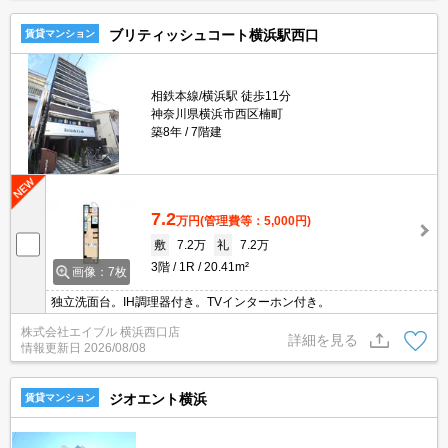
ブリティッシュコート横浜駅西口
賃貸マンション
相鉄本線/横浜駅 徒歩11分
神奈川県横浜市西区楠町
築8年
7階建
7.2
万円
(管理費等：5,000円)
敷
7.2万
礼
7.2万
3階
1R
20.41m²
画像：7枚
独立洗面台。IH調理器付き。TVインターホン付き。
株式会社エイブル 横浜西口店
詳細を見る
情報更新日
2026/08/08
ジオエント横浜
賃貸マンション