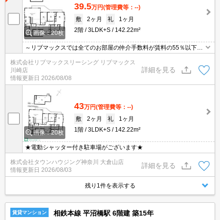
39.5
万円
(管理費等：--)
敷
2ヶ月
礼
1ヶ月
2階
3LDK+S
142.22m²
画像：20枚
～リブマックスでは全てのお部屋の仲介手数料が賃料の55％以下に
てご紹介～ ★ 横浜駅徒歩15分・駐車場付き貸家・室内リフォーム
株式会社リブマックスリーシング リブマックス
済み ★ ロフト付き・ウォークインクローゼット・納戸付 ★
詳細を見る
川崎店
４年間限定定借 ★ ・１年以内解約の場合総賃料１ヶ月分の短期解
情報更新日
2026/08/08
約違約金有 ・退去時清掃代1320円/㎡・エアコン洗浄13200円/台
43
万円
(管理費等：--)
敷
2ヶ月
礼
1ヶ月
1階
3LDK+S
142.22m²
画像：20枚
★電動シャッター付き駐車場がございます★
株式会社タウンハウジング神奈川 大倉山店
詳細を見る
情報更新日
2026/08/03
残り1件を表示する
相鉄本線 平沼橋駅 6階建 築15年
賃貸マンション