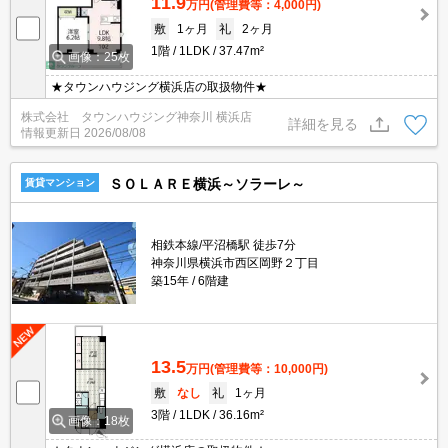
11.9
万円
(管理費等：4,000円)
敷
1ヶ月
礼
2ヶ月
1階
1LDK
37.47m²
画像：25枚
★タウンハウジング横浜店の取扱物件★
株式会社 タウンハウジング神奈川 横浜店
詳細を見る
情報更新日
2026/08/08
ＳＯＬＡＲＥ横浜～ソラーレ～
賃貸マンション
相鉄本線/平沼橋駅 徒歩7分
神奈川県横浜市西区岡野２丁目
築15年
6階建
13.5
万円
(管理費等：10,000円)
敷
なし
礼
1ヶ月
3階
1LDK
36.16m²
画像：18枚