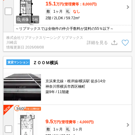
15.1
万円
(管理費等：8,000円)
敷
1ヶ月
礼
なし
2階
2LDK
59.72m²
画像：5枚
～リブマックスでは全物件の仲介手数料が賃料の55％以下～
株式会社リブマックスリーシング リブマックス
詳細を見る
川崎店
情報更新日
2026/08/08
ＺＯＯＭ横浜
賃貸マンション
京浜東北線・根岸線/横浜駅 徒歩14分
神奈川県横浜市西区楠町
築9年
11階建
9.5
万円
(管理費等：4,000円)
敷
1ヶ月
礼
1ヶ月