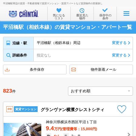
平沼橋駅周辺の賃貸・不動産情報で賃貸マンション・賃貸アパートなど賃貸物件の部屋探し
お部屋を探す
気になる
最近見た
保存中の
リスト
物件
条件
沿線・駅から
平沼橋駅（相鉄本線）の賃貸マンション・アパート一覧
住所から
家賃相場から
平沼橋駅（相鉄本線）周辺
変更する
沿線・駅
通勤通学時間から
詳細条件
指定なし
変更する
物件特集から
条件保存
物件新着メール
不動産会社から
TOP
823
件
グランヴァン横濱クレストシティ
PR
賃貸マンション
神奈川県横浜市西区平沼１丁目
9.4
万円
(管理費等：15,000円)