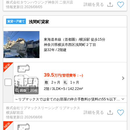
株式会社タウンハウジング神奈川 二俣川店
詳細を見る
情報更新日
2026/08/05
浅間町貸家
賃貸一戸建て
東海道本線（首都圏）/横浜駅 徒歩15分
神奈川県横浜市西区浅間町２丁目
築32年
2階建
39.5
万円
(管理費等：--)
敷
2ヶ月
礼
1ヶ月
2階
3LDK+S
142.22m²
画像：20枚
～リブマックスでは全てのお部屋の仲介手数料が賃料の55％以下に
てご紹介～ ★ 横浜駅徒歩15分・駐車場付き貸家・室内リフォーム
株式会社リブマックスリーシング リブマックス
済み ★ ロフト付き・ウォークインクローゼット・納戸付 ★
詳細を見る
横浜駅前店
４年間限定定借 ★ ・１年以内解約の場合総賃料１ヶ月分の短期解
情報更新日
2026/08/08
約違約金有 ・退去時清掃代1320円/㎡・エアコン洗浄13200円/台