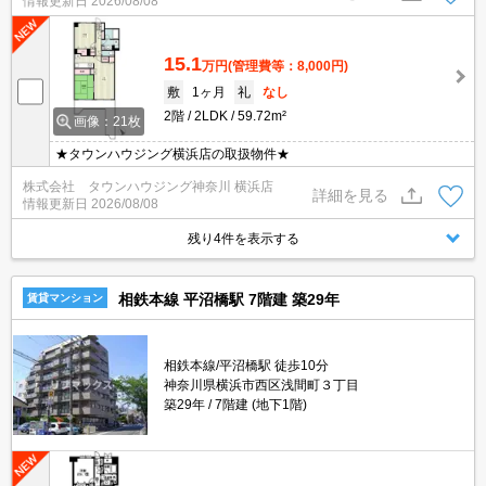
情報更新日
2026/08/08
15.1
万円
(管理費等：8,000円)
敷
1ヶ月
礼
なし
2階
2LDK
59.72m²
画像：21枚
★タウンハウジング横浜店の取扱物件★
株式会社 タウンハウジング神奈川 横浜店
詳細を見る
情報更新日
2026/08/08
残り4件を表示する
相鉄本線 平沼橋駅 7階建 築29年
賃貸マンション
相鉄本線/平沼橋駅 徒歩10分
神奈川県横浜市西区浅間町３丁目
築29年
7階建 (地下1階)