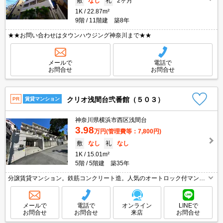
敷
なし
礼
2ヶ月
1K
22.87m²
9階
11階建 築8年
★★お問い合わせはタウンハウジング神奈川まで★★
メールで
電話で
お問合せ
お問合せ
クリオ浅間台弐番館（５０３）
PR
賃貸マンション
神奈川県横浜市西区浅間台
3.98
万円
(管理費等：7,800円)
敷
なし
礼
なし
1K
15.01m²
5階
5階建 築35年
分譲賃貸マンション。鉄筋コンクリート造。人気のオートロック付マンシ
ョン。コンビニへ徒歩4分(290m)。東海道本線横浜駅へ徒歩25分。引越指
定業者あり。1年未満の解約時、違約金1ヶ月分発生。
メールで
電話で
オンライン
LINEで
お問合せ
お問合せ
来店
お問合せ