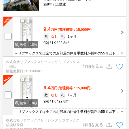
築8年
11階建
9.4
万円
(管理費等：15,000円)
敷
なし
礼
1ヶ月
9階
1K
22.8m²
画像：18枚
～リブマックスでは全てのお部屋の仲介手数料が賃料の55％以下に
てご紹介～ ★ 内見相談 ★ 角部屋 ★ トイレ・洗面独立 ★
株式会社リブマックスリーシング リブマックス
詳細を見る
川崎店
情報更新日
2026/08/07
9.4
万円
(管理費等：15,000円)
敷
なし
礼
1ヶ月
9階
1K
22.8m²
画像：18枚
～リブマックスでは全てのお部屋の仲介手数料が賃料の55％以下に
てご紹介～ ★ 内見相談 ★ 角部屋 ★ トイレ・洗面独立 ★
株式会社リブマックスリーシング リブマックス
詳細を見る
横浜駅前店