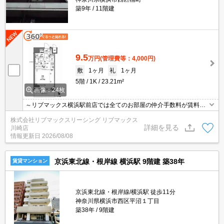
築9年
11階建
9.5
万円
(管理費等：4,000円)
敷
1ヶ月
礼
1ヶ月
5階
1K
23.21m²
画像：24枚
～リブマックス横浜駅前店では全てのお部屋の仲介手数料が賃料の
55％以下にてご紹介～(^_-)-☆ ペット飼育可能物件★
株式会社リブマックスリーシング リブマックス
詳細を見る
川崎店
情報更新日
2026/08/08
京浜東北線・根岸線 横浜駅 9階建 築38年
賃貸マンション
京浜東北線・根岸線/横浜駅 徒歩11分
神奈川県横浜市西区平沼１丁目
築38年
9階建