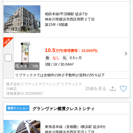
相鉄本線/平沼橋駅 徒歩7分
神奈川県横浜市西区岡野２丁目
築15年
6階建
10.5
万円
(管理費等：10,000円)
敷
なし
礼
0.5ヶ月
3階
1K
30.04m²
画像：26枚
リブマックスでは全物件の仲介手数料が賃料の55％以下
株式会社リブマックスリーシング リブマックス
詳細を見る
川崎店
情報更新日
2026/08/07
グランヴァン横濱クレストシティ
賃貸マンション
東海道本線（首都圏）/横浜駅 徒歩9分
神奈川県横浜市西区平沼１丁目