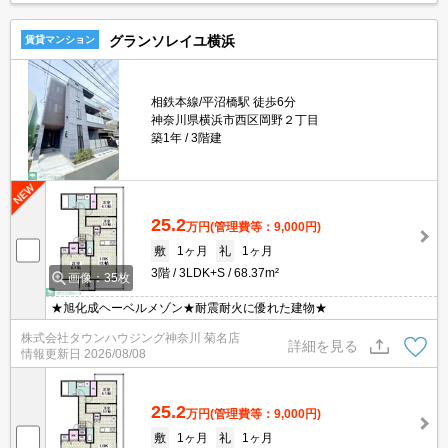
グランソレイユ横浜
賃貸マンション
相鉄本線/平沼橋駅 徒歩6分
神奈川県横浜市西区岡野２丁目
築1年
3階建
25.2
万円
(管理費等：9,000円)
敷
1ヶ月
礼
1ヶ月
3階
3LDK+S
68.37m²
画像：35枚
★旭化成ヘーベルメゾン★耐震耐火に優れた建物★
株式会社タウンハウジング神奈川 菊名店
詳細を見る
情報更新日
2026/08/08
25.2
万円
(管理費等：9,000円)
敷
1ヶ月
礼
1ヶ月