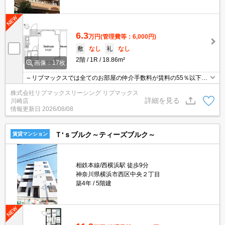
6.3
万円
(管理費等：6,000円)
敷
なし
礼
なし
2階
1R
18.86m²
画像：17枚
～リブマックスでは全てのお部屋の仲介手数料が賃料の55％以下に
てご紹介～ ★ バストイレ別 ★ IHコンロ ★ 角部屋２面採
株式会社リブマックスリーシング リブマックス
光 ★
詳細を見る
川崎店
情報更新日
2026/08/08
Ｔ‘ｓブルク～ティーズブルク～
賃貸マンション
相鉄本線/西横浜駅 徒歩9分
神奈川県横浜市西区中央２丁目
築4年
5階建