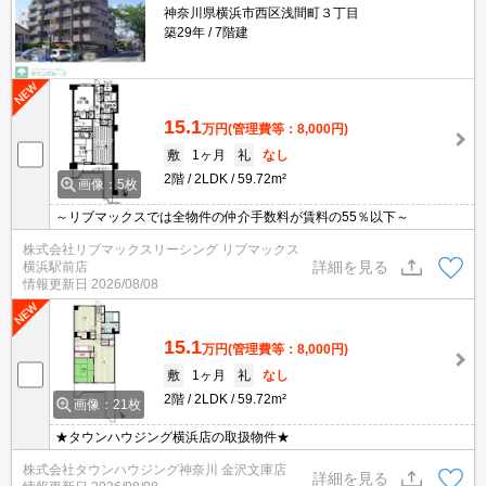
神奈川県横浜市西区浅間町３丁目
築29年
7階建
15.1
万円
(管理費等：8,000円)
敷
1ヶ月
礼
なし
2階
2LDK
59.72m²
画像：5枚
～リブマックスでは全物件の仲介手数料が賃料の55％以下～
株式会社リブマックスリーシング リブマックス
詳細を見る
横浜駅前店
情報更新日
2026/08/08
15.1
万円
(管理費等：8,000円)
敷
1ヶ月
礼
なし
2階
2LDK
59.72m²
画像：21枚
★タウンハウジング横浜店の取扱物件★
株式会社タウンハウジング神奈川 金沢文庫店
詳細を見る