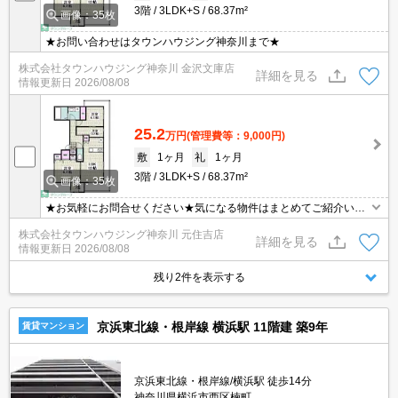
3階
3LDK+S
68.37m²
画像：35枚
★お問い合わせはタウンハウジング神奈川まで★
株式会社タウンハウジング神奈川 金沢文庫店
詳細を見る
情報更新日
2026/08/08
25.2
万円
(管理費等：9,000円)
敷
1ヶ月
礼
1ヶ月
3階
3LDK+S
68.37m²
画像：35枚
★お気軽にお問合せください★気になる物件はまとめてご紹介いた
します！★他社様の掲載物件もお取り扱い可能です★ZOOMでのご
株式会社タウンハウジング神奈川 元住吉店
相談も承ります★
詳細を見る
情報更新日
2026/08/08
残り2件を表示する
京浜東北線・根岸線 横浜駅 11階建 築9年
賃貸マンション
京浜東北線・根岸線/横浜駅 徒歩14分
神奈川県横浜市西区楠町