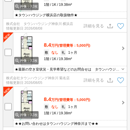
1階
1K
19.38m²
画像：32枚
★タウンハウジング横浜店の取扱物件★
株式会社 タウンハウジング神奈川 横浜店
詳細を見る
情報更新日
2026/08/08
8.4
万円
(管理費等：5,000円)
敷
なし
礼
1ヶ月
1階
1K
19.38m²
画像：32枚
★最新の空き室状況・見学希望などのお問合せは タウンハウジン
グまでお気軽に♪★
株式会社タウンハウジング神奈川 菊名店
詳細を見る
情報更新日
2026/08/05
8.4
万円
(管理費等：5,000円)
敷
なし
礼
1ヶ月
1階
1K
19.38m²
画像：32枚
★★お問い合わせはタウンハウジング神奈川まで★★