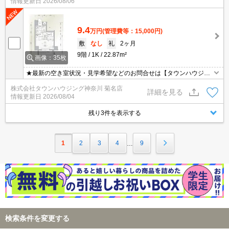
情報更新日
2026/08/06
9.4
万円
(管理費等：15,000円)
敷
なし
礼
2ヶ月
9階
1K
22.87m²
画像：35枚
★最新の空き室状況・見学希望などのお問合せは【タウンハウジン
グ菊名店】までお気軽に♪★
株式会社タウンハウジング神奈川 菊名店
詳細を見る
情報更新日
2026/08/04
残り3件を表示する
1
2
3
4
9
…
検索条件を変更する