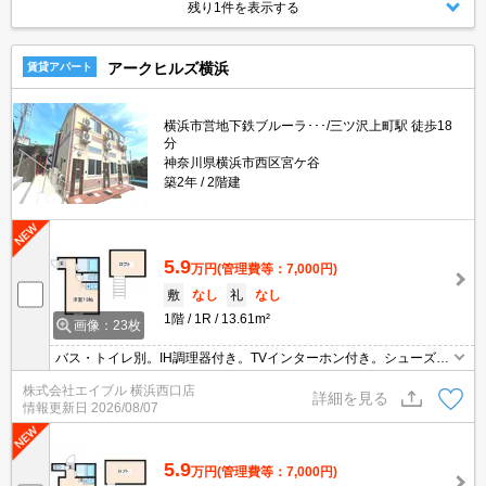
残り1件を表示する
アークヒルズ横浜
賃貸アパート
横浜市営地下鉄ブルーラ･･･/三ツ沢上町駅 徒歩18
分
神奈川県横浜市西区宮ケ谷
築2年
2階建
5.9
万円
(管理費等：7,000円)
敷
なし
礼
なし
1階
1R
13.61m²
画像：23枚
バス・トイレ別。IH調理器付き。TVインターホン付き。シューズボ
ックス付き。ロフト付き。住環境、あなたの目でお確かめくださ
株式会社エイブル 横浜西口店
い。オンライン内見相談可。
詳細を見る
情報更新日
2026/08/07
5.9
万円
(管理費等：7,000円)