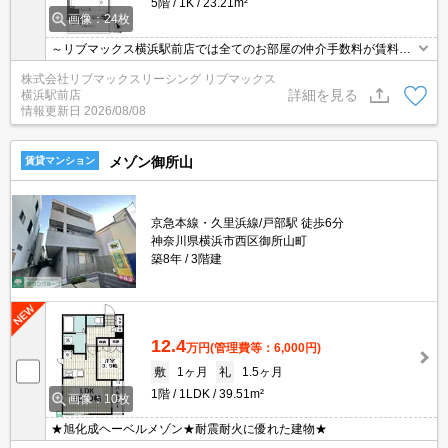
5階
1K
23.21m²
画像：24枚
～リブマックス横浜駅前店では全てのお部屋の仲介手数料が賃料の
55％以下にてご紹介～(^_-)-☆ ペット飼育可能物件★
株式会社リブマックスリーシング リブマックス
詳細を見る
横浜駅前店
情報更新日
2026/08/08
メゾン御所山
賃貸マンション
京急本線・久里浜線/戸部駅 徒歩6分
神奈川県横浜市西区御所山町
築8年
3階建
12.4
万円
(管理費等：6,000円)
敷
1ヶ月
礼
1.5ヶ月
1階
1LDK
39.51m²
画像：10枚
★旭化成ヘーベルメゾン★耐震耐火に優れた建物★