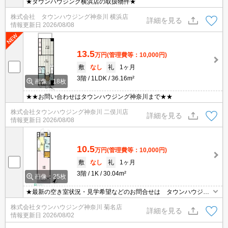
★タウンハウジング横浜店の取扱物件★
株式会社 タウンハウジング神奈川 横浜店
詳細を見る
情報更新日
2026/08/08
13.5
万円
(管理費等：10,000円)
敷
なし
礼
1ヶ月
3階
1LDK
36.16m²
画像：18枚
★★お問い合わせはタウンハウジング神奈川まで★★
株式会社タウンハウジング神奈川 二俣川店
詳細を見る
情報更新日
2026/08/08
10.5
万円
(管理費等：10,000円)
敷
なし
礼
1ヶ月
3階
1K
30.04m²
画像：25枚
★最新の空き室状況・見学希望などのお問合せは タウンハウジン
グまでお気軽に♪★
株式会社タウンハウジング神奈川 菊名店
詳細を見る
情報更新日
2026/08/02