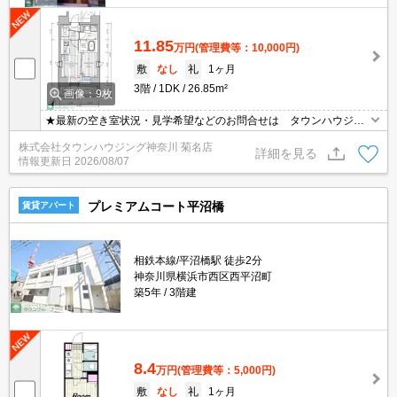
11.85
万円
(管理費等：10,000円)
敷
なし
礼
1ヶ月
3階
1DK
26.85m²
画像：9枚
★最新の空き室状況・見学希望などのお問合せは タウンハウジン
グまでお気軽に♪★
株式会社タウンハウジング神奈川 菊名店
詳細を見る
情報更新日
2026/08/07
プレミアムコート平沼橋
賃貸アパート
相鉄本線/平沼橋駅 徒歩2分
神奈川県横浜市西区西平沼町
築5年
3階建
8.4
万円
(管理費等：5,000円)
敷
なし
礼
1ヶ月