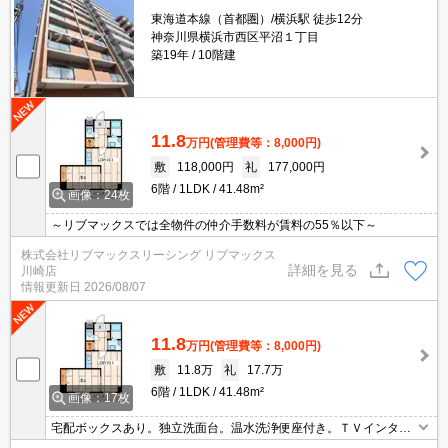
東海道本線（首都圏）/横浜駅 徒歩12分
神奈川県横浜市西区平沼１丁目
築19年
10階建
11.8
万円
(管理費等：8,000円)
敷
118,000円
礼
177,000円
6階
1LDK
41.48m²
画像：24枚
～リブマックスでは全物件の仲介手数料が賃料の55％以下～
株式会社リブマックスリーシング リブマックス
詳細を見る
川崎店
情報更新日
2026/08/07
11.8
万円
(管理費等：8,000円)
敷
11.8万
礼
17.7万
6階
1LDK
41.48m²
画像：17枚
宅配ボックスあり。独立洗面台。温水洗浄便座付き。ＴＶインター
ホン付き。