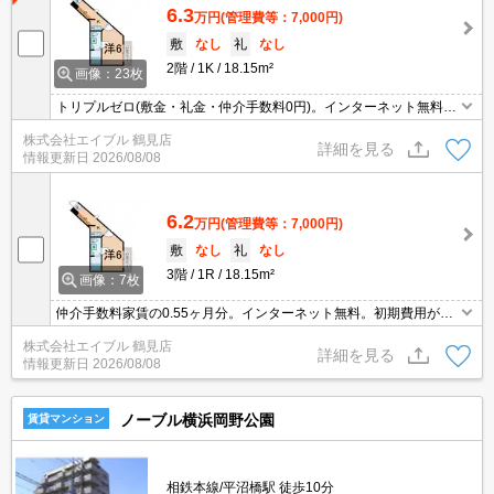
6.3
万円
(管理費等：7,000円)
敷
なし
礼
なし
2階
1K
18.15m²
画像：23枚
トリプルゼロ(敷金・礼金・仲介手数料0円)。インターネット無料。
洗面化粧台付き。TVインターホン付き。フリーレント1ヶ月。引越
株式会社エイブル 鶴見店
指定業者あり。退去時の清掃費実費。1年未満の解約時、違約金1ヶ
詳細を見る
情報更新日
2026/08/08
月分発生。
6.2
万円
(管理費等：7,000円)
敷
なし
礼
なし
3階
1R
18.15m²
画像：7枚
仲介手数料家賃の0.55ヶ月分。インターネット無料。初期費用がお
さえられる物件。敷地内防犯カメラ設置。1年未満解約時、違約金
株式会社エイブル 鶴見店
家賃＋管理費の１ヶ月分。引越指定業者あり。清掃費実費。フリー
詳細を見る
情報更新日
2026/08/08
レント1ヶ月。
ノーブル横浜岡野公園
賃貸マンション
相鉄本線/平沼橋駅 徒歩10分