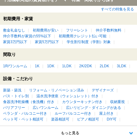
すべての特集を見る
初期費用・家賃
敷金礼金なし
初期費用が安い
フリーレント
仲介手数料無料
仲介手数料が家賃の55%以下
初期費用クレジット払い可能
家賃3万円以下
家賃5万円以下
学生割引制度（学割）対象
間取り
1R/ワンルーム
1K
1DK
1LDK
2K/2DK
2LDK
3LDK
設備・こだわり
新築・築浅
リフォーム・リノベーション済み
デザイナーズ
バス・トイレ別
温水洗浄便座（ウォシュレット）付き
食器洗浄乾燥機（食洗機）付き
カウンターキッチン付き
収納重視
バリアフリー
広いワンルーム
広いリビング・ダイニングがある
ベランダ・バルコニー付き
ルーフバルコニー付き
屋上付き
ペット可・ペット相談可
楽器相談可
ピアノ相談可
DIY可
もっと見る