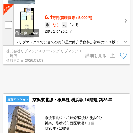
6.4
万円
(管理費等：5,000円)
敷
なし
礼
1ヶ月
2階
1R
20.1m²
画像：16枚
～リブマックスでは全てのお部屋の仲介手数料が賃料の55％以下に
てご紹介～ ★ 洋室7.2帖・南西向きバルコニー ★ 建物内にコ
株式会社リブマックスリーシング リブマックス
インランドリー有り ★
詳細を見る
川崎店
情報更新日
2026/08/08
京浜東北線・根岸線 横浜駅 10階建 築35年
賃貸マンション
京浜東北線・根岸線/横浜駅 徒歩9分
神奈川県横浜市西区平沼１丁目
築35年
10階建