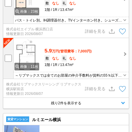
敷
なし
礼
なし
1階
1R
13.47m²
画像：23枚
バス・トイレ別。IH調理器付き。TVインターホン付き。シューズボ
ックス付き。ロフト付き。住環境、あなたの目でお確かめくださ
株式会社エイブル 横浜西口店
い。オンライン内見相談可。
詳細を見る
情報更新日
2026/08/07
5.9
万円
(管理費等：7,000円)
敷
なし
礼
なし
1階
1R
13.47m²
画像：11枚
～リブマックスでは全てのお部屋の仲介手数料が賃料の55％以下に
てご紹介～ ★ ペット飼育相談 ★ ロフト付き ★
株式会社リブマックスリーシング リブマックス
詳細を見る
横浜駅前店
情報更新日
2026/08/07
残り2件を表示する
ルミエール横浜
賃貸マンション