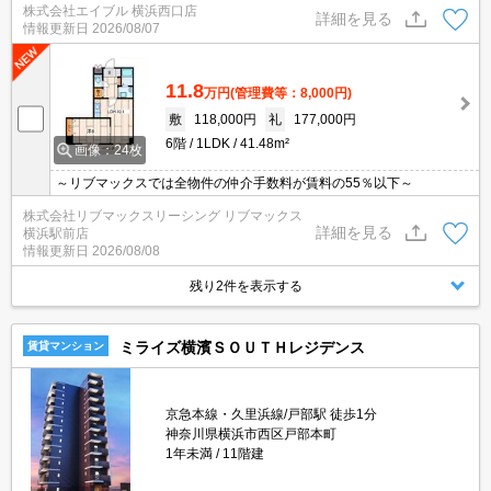
株式会社エイブル 横浜西口店
詳細を見る
情報更新日
2026/08/07
11.8
万円
(管理費等：8,000円)
敷
118,000円
礼
177,000円
6階
1LDK
41.48m²
画像：24枚
～リブマックスでは全物件の仲介手数料が賃料の55％以下～
株式会社リブマックスリーシング リブマックス
詳細を見る
横浜駅前店
情報更新日
2026/08/08
残り2件を表示する
ミライズ横濱ＳＯＵＴＨレジデンス
賃貸マンション
京急本線・久里浜線/戸部駅 徒歩1分
神奈川県横浜市西区戸部本町
1年未満
11階建