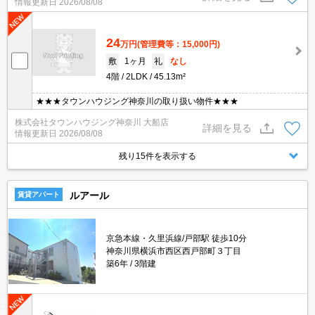
情報更新日
2026/08/08
24
万円
(管理費等：15,000円)
敷
1ヶ月
礼
なし
4階
2LDK
45.13m²
★★★タウンハウジング神奈川の取り扱い物件★★★
株式会社タウンハウジング神奈川 大船店
詳細を見る
情報更新日
2026/08/08
残り15件を表示する
ルアール
賃貸アパート
京急本線・久里浜線/戸部駅 徒歩10分
神奈川県横浜市西区西戸部町３丁目
築6年
3階建