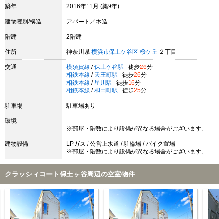
築年
2016年11月 (築9年)
建物種別/構造
アパート／木造
階建
2階建
住所
神奈川県
横浜市保土ケ谷区
桜ケ丘
２丁目
交通
横須賀線
/
保土ケ谷駅
徒歩
26
分
相鉄本線
/
天王町駅
徒歩
26
分
相鉄本線
/
星川駅
徒歩
16
分
相鉄本線
/
和田町駅
徒歩
25
分
駐車場
駐車場あり
環境
--
※部屋・階数により設備が異なる場合がございます。
建物設備
LPガス / 公営上水道 / 駐輪場 / バイク置場
※部屋・階数により設備が異なる場合がございます。
クラッシィコート保土ヶ谷周辺の空室物件