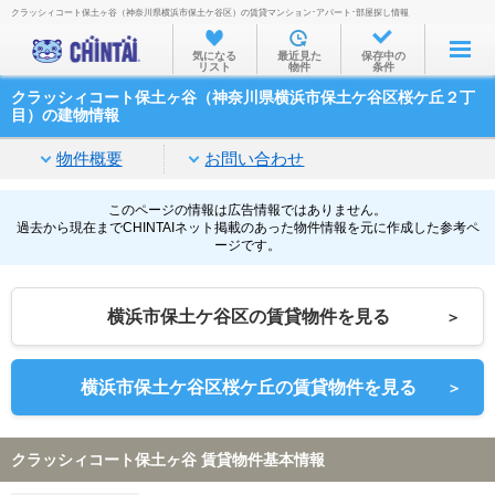
クラッシィコート保土ヶ谷（神奈川県横浜市保土ケ谷区）の賃貸マンション･アパート･部屋探し情報
お部屋を探す
気になる
最近見た
保存中の
リスト
物件
条件
沿線・駅から
クラッシィコート保土ヶ谷（神奈川県横浜市保土ケ谷区桜ケ丘２丁
住所から
目）の建物情報
家賃相場から
物件概要
お問い合わせ
通勤通学時間から
このページの情報は広告情報ではありません。
過去から現在までCHINTAIネット掲載のあった物件情報を元に作成した参考ペ
物件特集から
ージです。
不動産会社から
横浜市保土ケ谷区の賃貸物件を見る
＞
TOP
横浜市保土ケ谷区桜ケ丘の賃貸物件を見る
＞
クラッシィコート保土ヶ谷 賃貸物件基本情報