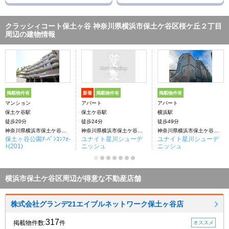
クラッシィコート保土ヶ谷 神奈川県横浜市保土ケ谷区桜ケ丘２丁目
周辺の建物情報
掲載物件有
新着
掲載物件有
掲載物件有
マンション
アパート
アパート
保土ケ谷駅
保土ケ谷駅
横浜駅
徒歩20分
徒歩24分
徒歩49分
神奈川県横浜市保土ケ谷区桜ケ丘２丁目
神奈川県横浜市保土ケ谷区桜ケ丘２丁目
神奈川県横浜市保土ケ谷区桜ケ丘２丁目
保土ヶ谷公園ｱ-ﾊﾞﾝｺﾝﾌｫ-
ユナイト星川シューデ
ユナイト星川シューデ
ﾄ(201)
ニッシュ
ニッシュ
横浜市保土ケ谷区周辺が得意な不動産店舗
株式会社グランデ21エイブルネットワーク保土ヶ谷店
317
掲載物件数:
件
オススメ