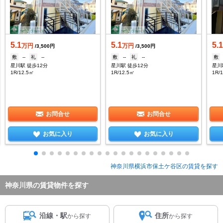
5.1
5.1
5.
万円
万円
/3,500円
/3,500円
敷
--
礼
--
敷
--
礼
--
敷
星川駅 徒歩12分
星川駅 徒歩12分
星川
1R/12.5㎡
1R/12.5㎡
1R/
お問合せ
お問合せ
お気に入り
お気に入り
神奈川県横浜市保土ケ谷区の賃貸を探す
神奈川県の賃貸物件を探す
沿線・駅
住所
から探す
から探す