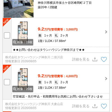
神奈川県横浜市保土ケ谷区峰岡町２丁目
築20年
2階建
9.2
万円
(管理費等：3,000円)
敷
1ヶ月
礼
2ヶ月
1階
1LDK
37.88m²
画像：19枚
★★お問い合わせはタウンハウジング神奈川まで★★
株式会社タウンハウジング神奈川 二俣川店
詳細を見る
情報更新日
2026/08/05
9.2
万円
(管理費等：4,000円)
敷
1ヶ月
礼
2ヶ月
1階
1LDK
37.88m²
画像：20枚
空室確認・先行申込・初期費用等お気軽にお問い合わせ下さいませ
株式会社タウンハウジング神奈川 大倉山店
詳細を見る
情報更新日
2026/08/05