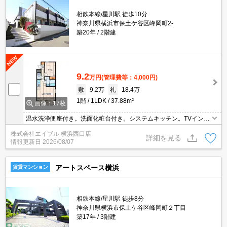
相鉄本線/星川駅 徒歩10分
神奈川県横浜市保土ケ谷区峰岡町2-
築20年
2階建
9.2
万円
(管理費等：4,000円)
敷
9.2万
礼
18.4万
1階
1LDK
37.88m²
画像：17枚
温水洗浄便座付き。洗面化粧台付き。システムキッチン。TVインタ
ーホン付き。
株式会社エイブル 横浜西口店
詳細を見る
情報更新日
2026/08/07
アートスペース横浜
賃貸マンション
相鉄本線/星川駅 徒歩8分
神奈川県横浜市保土ケ谷区峰岡町２丁目
築17年
3階建