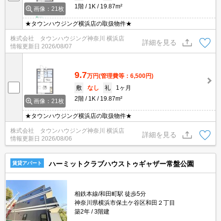
1階
1K
19.87m²
画像：21枚
★タウンハウジング横浜店の取扱物件★
株式会社 タウンハウジング神奈川 横浜店
詳細を見る
情報更新日
2026/08/07
9.7
万円
(管理費等：6,500円)
敷
なし
礼
1ヶ月
2階
1K
19.87m²
画像：21枚
★タウンハウジング横浜店の取扱物件★
株式会社 タウンハウジング神奈川 横浜店
詳細を見る
情報更新日
2026/08/06
ハーミットクラブハウストゥギャザー常盤公園
賃貸アパート
相鉄本線/和田町駅 徒歩5分
神奈川県横浜市保土ケ谷区和田２丁目
築2年
3階建