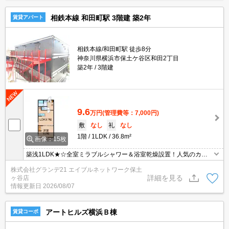
相鉄本線 和田町駅 3階建 築2年
賃貸アパート
相鉄本線/和田町駅 徒歩8分
神奈川県横浜市保土ケ谷区和田2丁目
築2年
3階建
9.6
万円
(管理費等：7,000円)
敷
なし
礼
なし
1階
1LDK
36.8m²
画像：15枚
築浅1LDK★☆全室ミラブルシャワー＆浴室乾燥設置！人気のカウ
ンターキッチンに2口IHコンロ付き！追い焚き機能・独立洗面台・
株式会社グランデ21 エイブルネットワーク保土
温水洗浄便座・室内物干し・宅配ボックス有！
詳細を見る
ヶ谷店
情報更新日
2026/08/07
アートヒルズ横浜Ｂ棟
賃貸コーポ