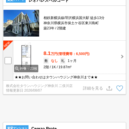
レオパレスベルコート
相鉄新横浜線/羽沢横浜国大駅 徒歩13分
神奈川県横浜市保土ケ谷区東川島町
築23年
2階建
8.1
万円
(管理費等：6,500円)
敷
なし
礼
1ヶ月
2階
1K
19.87m²
画像：23枚
★★お問い合わせはタウンハウジング神奈川まで★★
株式会社タウンハウジング神奈川 二俣川店
詳細を見る
情報更新日
2026/08/07
Cerezo Brote
賃貸マンション