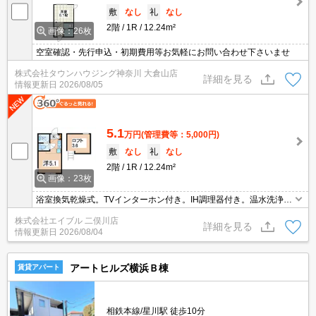
敷
なし
礼
なし
2階
1R
12.24m²
画像：26枚
空室確認・先行申込・初期費用等お気軽にお問い合わせ下さいませ
株式会社タウンハウジング神奈川 大倉山店
詳細を見る
情報更新日
2026/08/05
5.1
万円
(管理費等：5,000円)
敷
なし
礼
なし
2階
1R
12.24m²
画像：23枚
浴室換気乾燥式。TVインターホン付き。IH調理器付き。温水洗浄便
座付き。ロフト3.6帖付き。インターネット無料。ミニ冷蔵庫付。仲
株式会社エイブル 二俣川店
介手数料家賃の0.55ヵ月分。
詳細を見る
情報更新日
2026/08/04
アートヒルズ横浜Ｂ棟
賃貸アパート
相鉄本線/星川駅 徒歩10分