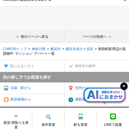
前のページへ戻る
ページの先頭へ
CHINTAIトップ
神奈川県
横浜市
横浜市保土ケ谷区
和田町駅周辺の賃
貸物件･マンション･アパート一覧
気になるリスト
保存中の条件
別の探し方でお部屋を探す
沿線・駅から
住所から
家賃相場から
通勤通学時間から
物件特集から
TOP
家賃·間取りを変
スマートフォン
パソコン
条件変更
駅を変更
LINEで提案
更