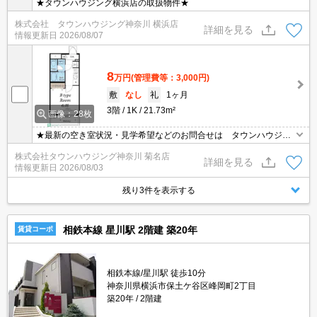
★タウンハウジング横浜店の取扱物件★
株式会社 タウンハウジング神奈川 横浜店
詳細を見る
情報更新日
2026/08/07
8
万円
(管理費等：3,000円)
敷
なし
礼
1ヶ月
3階
1K
21.73m²
画像：28枚
★最新の空き室状況・見学希望などのお問合せは タウンハウジン
グまでお気軽に♪★
株式会社タウンハウジング神奈川 菊名店
詳細を見る
情報更新日
2026/08/03
残り3件を表示する
相鉄本線 星川駅 2階建 築20年
賃貸コーポ
相鉄本線/星川駅 徒歩10分
神奈川県横浜市保土ケ谷区峰岡町2丁目
築20年
2階建