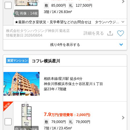
敷
85,000円
礼
127,500円
3階
1K
26.83m²
画像：14枚
★最新の空き室状況・見学希望などのお問合せは タウンハウジン
グまでお気軽に♪★
株式会社タウンハウジング神奈川 菊名店
詳細を見る
情報更新日
2026/08/04
残り4件を表示する
コフレ横浜星川
賃貸マンション
相鉄本線/星川駅 徒歩4分
神奈川県横浜市保土ケ谷区星川１丁目
築23年
7階建
7.9
万円
(管理費等：2,000円)
敷
79,000円
礼
79,000円
7階
1K
23.45m²
画像：28枚