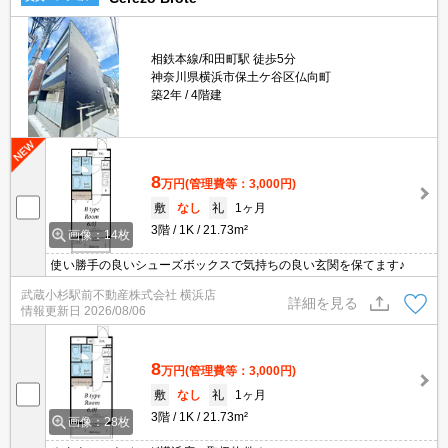
相鉄本線/和田町駅 徒歩5分
神奈川県横浜市保土ケ谷区仏向町
築2年
4階建
8
万円
(管理費等：3,000円)
敷
なし
礼
1ヶ月
3階
1K
21.73m²
画像：14枚
使い勝手の良いシューズボックスで気持ちの良い玄関を保てます♪
武蔵小杉駅前不動産株式会社 横浜店
詳細を見る
情報更新日
2026/08/06
8
万円
(管理費等：3,000円)
敷
なし
礼
1ヶ月
3階
1K
21.73m²
画像：28枚