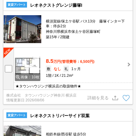
レオネクストグレンジ藤塚I
賃貸アパート
横須賀線/保土ケ谷駅 バス13分 藤塚インター下
車：停歩2分
神奈川県横浜市保土ケ谷区藤塚町
築15年
2階建
8.5
万円
(管理費等：6,500円)
敷
なし
礼
1ヶ月
1階
1K
21.2m²
画像：10枚
★タウンハウジング横浜店の取扱物件★
株式会社 タウンハウジング神奈川 横浜店
詳細を見る
情報更新日
2026/08/06
レオネクストリバーサイド双葉
賃貸アパート
相鉄本線/西谷駅 徒歩5分