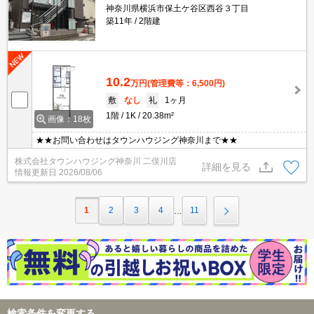
神奈川県横浜市保土ケ谷区西谷３丁目
築11年
2階建
10.2
万円
(管理費等：6,500円)
敷
なし
礼
1ヶ月
1階
1K
20.38m²
画像：18枚
★★お問い合わせはタウンハウジング神奈川まで★★
株式会社タウンハウジング神奈川 二俣川店
詳細を見る
情報更新日
2026/08/06
1
2
3
4
11
…
検索条件を変更する