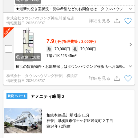
★最新の空き室状況・見学希望などのお問合せは タウンハウジン
グまでお気軽に♪★
株式会社タウンハウジング神奈川 菊名店
詳細を見る
情報更新日
2026/08/07
7.9
万円
(管理費等：2,000円)
敷
79,000円
礼
79,000円
7階
1K
23.45m²
画像：28枚
横浜の賃貸物件・お部屋探しはタウンハウジング横浜店へお気軽に
ご相談下さい！
株式会社 タウンハウジング神奈川 横浜店
詳細を見る
情報更新日
2026/08/07
アメニティ峰岡２
賃貸アパート
相鉄本線/星川駅 徒歩11分
神奈川県横浜市保土ケ谷区峰岡町２丁目
築34年
2階建