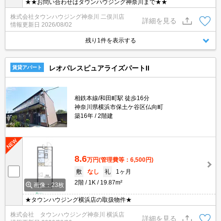
★★お問い合わせはタウンハウジング神奈川まで★★
株式会社タウンハウジング神奈川 二俣川店
詳細を見る
情報更新日
2026/08/02
残り1件を表示する
レオパレスピュアライズパートII
賃貸アパート
相鉄本線/和田町駅 徒歩16分
神奈川県横浜市保土ケ谷区仏向町
築16年
2階建
8.6
万円
(管理費等：6,500円)
敷
なし
礼
1ヶ月
2階
1K
19.87m²
画像：23枚
★タウンハウジング横浜店の取扱物件★
株式会社 タウンハウジング神奈川 横浜店
詳細を見る