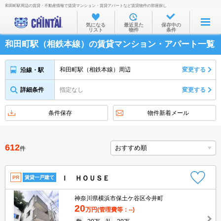
和田町駅周辺の賃貸・不動産情報で賃貸マンション・賃貸アパートなど賃貸物件の部屋探し
お部屋を探す
気になる
最近見た
保存中の
リスト
物件
条件
沿線・駅から
和田町駅（相鉄本線）の賃貸マンション・アパート一覧
住所から
家賃相場から
和田町駅（相鉄本線）周辺
変更する
沿線・駅
通勤通学時間から
詳細条件
指定なし
変更する
物件特集から
条件保存
物件新着メール
不動産会社から
TOP
612
件
Ｉ ＨＯＵＳＥ
PR
賃貸一戸建て
神奈川県横浜市保土ケ谷区今井町
20
万円
(管理費等：--)