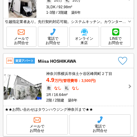
敷
20万
礼
20万
3LDK
92.98m²
1-3階
3階建 築6年
引越指定業者あり。先行契約対応可能。システムキッチン。カウンターキ
ッチン。TVインターホン付き。ペット飼育時敷金2ヶ月(償却1ヶ月)。ペッ
ト可(犬・猫限定)。防災セット39,490円。
メールで
電話で
オンライン
LINEで
お問合せ
お問合せ
来店
お問合せ
Miisa HOSHIKAWA
PR
賃貸アパート
神奈川県横浜市保土ケ谷区峰岡町２丁目
4.9
万円
(管理費等：3,500円)
敷
なし
礼
なし
1R
16.64m²
2階
2階建 築8年
★★お問い合わせはタウンハウジング神奈川まで★★
メールで
電話で
お問合せ
お問合せ