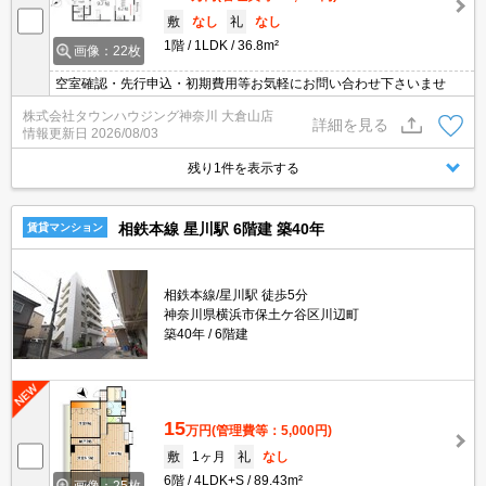
敷
なし
礼
なし
1階
1LDK
36.8m²
画像：22枚
空室確認・先行申込・初期費用等お気軽にお問い合わせ下さいませ
株式会社タウンハウジング神奈川 大倉山店
詳細を見る
情報更新日
2026/08/03
残り1件を表示する
相鉄本線 星川駅 6階建 築40年
賃貸マンション
相鉄本線/星川駅 徒歩5分
神奈川県横浜市保土ケ谷区川辺町
築40年
6階建
15
万円
(管理費等：5,000円)
敷
1ヶ月
礼
なし
6階
4LDK+S
89.43m²