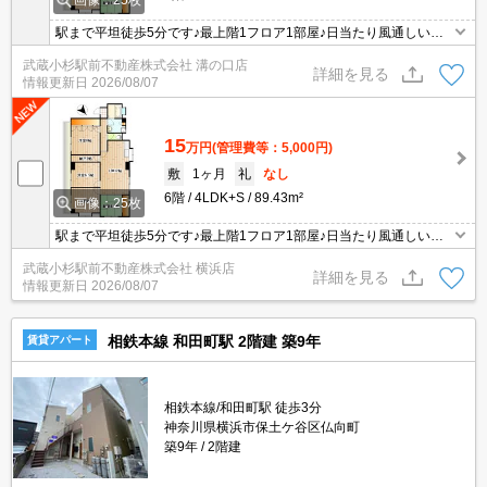
画像：25枚
駅まで平坦徒歩5分です♪最上階1フロア1部屋♪日当たり風通しいい
です♪
武蔵小杉駅前不動産株式会社 溝の口店
詳細を見る
情報更新日
2026/08/07
15
万円
(管理費等：5,000円)
敷
1ヶ月
礼
なし
6階
4LDK+S
89.43m²
画像：25枚
駅まで平坦徒歩5分です♪最上階1フロア1部屋♪日当たり風通しいい
です♪
武蔵小杉駅前不動産株式会社 横浜店
詳細を見る
情報更新日
2026/08/07
相鉄本線 和田町駅 2階建 築9年
賃貸アパート
相鉄本線/和田町駅 徒歩3分
神奈川県横浜市保土ケ谷区仏向町
築9年
2階建