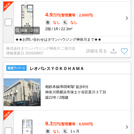
4.9
万円
(管理費等：2,000円)
敷
なし
礼
なし
2階
1R
22.3m²
画像：24枚
★★お問い合わせはタウンハウジング神奈川まで★★
株式会社タウンハウジング神奈川 二俣川店
詳細を見る
情報更新日
2026/08/07
レオパレスＹＯＫＯＨＡＭＡ
賃貸アパート
相鉄本線/和田町駅 徒歩6分
神奈川県横浜市保土ケ谷区星川３丁目
築22年
2階建
9.3
万円
(管理費等：6,500円)
敷
なし
礼
1ヶ月