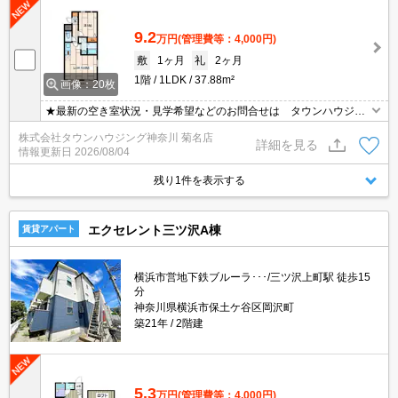
9.2
万円
(管理費等：4,000円)
敷
1ヶ月
礼
2ヶ月
1階
1LDK
37.88m²
画像：20枚
★最新の空き室状況・見学希望などのお問合せは タウンハウジン
グまでお気軽に♪★
株式会社タウンハウジング神奈川 菊名店
詳細を見る
情報更新日
2026/08/04
残り1件を表示する
エクセレント三ツ沢A棟
賃貸アパート
横浜市営地下鉄ブルーラ･･･/三ツ沢上町駅 徒歩15
分
神奈川県横浜市保土ケ谷区岡沢町
築21年
2階建
5.3
万円
(管理費等：4,000円)