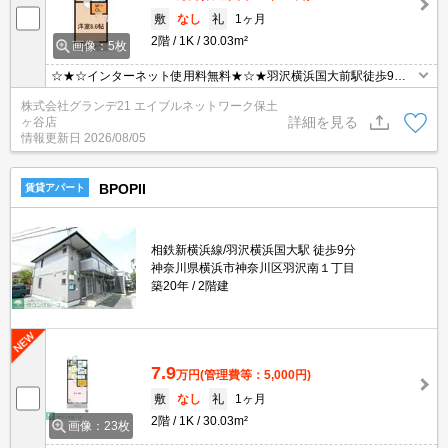
敷
なし
礼
1ヶ月
2階
1K
30.03m²
画像：5枚
☆★☆インターネット使用料無料★☆★羽沢横浜国大前駅徒歩9
分・横浜国大徒歩圏内のお部屋です！バストイレ別・シャワー付き
株式会社グランデ21 エイブルネットワーク保土
洗面・システムキッチン・温水洗浄便座など嬉しい設備付き♪
詳細を見る
ヶ谷店
情報更新日
2026/08/05
BPOPII
賃貸アパート
相鉄新横浜線/羽沢横浜国大駅 徒歩9分
神奈川県横浜市神奈川区羽沢南１丁目
築20年
2階建
7.9
万円
(管理費等：5,000円)
敷
なし
礼
1ヶ月
2階
1K
30.03m²
画像：23枚