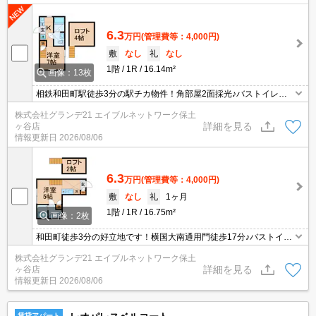
6.3
万円
(管理費等：4,000円)
敷
なし
礼
なし
1階
1R
16.14m²
画像：13枚
相鉄和田町駅徒歩3分の駅チカ物件！角部屋2面採光♪バストイレ
別、浴室乾燥機、独立洗面台、温水洗浄便座、2口IHコンロ、TVモ
株式会社グランデ21 エイブルネットワーク保土
ニターホンなど設備充実！駐輪場有で横国大生さんにもオススメで
詳細を見る
ヶ谷店
す☆彡
情報更新日
2026/08/06
6.3
万円
(管理費等：4,000円)
敷
なし
礼
1ヶ月
1階
1R
16.75m²
画像：2枚
和田町徒歩3分の好立地です！横国大南通用門徒歩17分♪バストイレ
別・浴室乾燥・浴室暖房・温水洗浄便座・TVインターホンなど設備
株式会社グランデ21 エイブルネットワーク保土
が充実です！
詳細を見る
ヶ谷店
情報更新日
2026/08/06
賃貸アパート