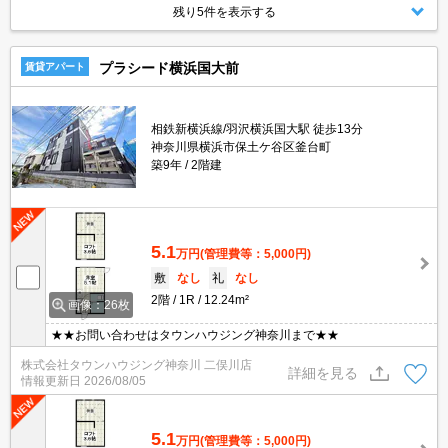
残り5件を表示する
プラシード横浜国大前
賃貸アパート
相鉄新横浜線/羽沢横浜国大駅 徒歩13分
神奈川県横浜市保土ケ谷区釜台町
築9年
2階建
5.1
万円
(管理費等：5,000円)
敷
なし
礼
なし
2階
1R
12.24m²
画像：26枚
★★お問い合わせはタウンハウジング神奈川まで★★
株式会社タウンハウジング神奈川 二俣川店
詳細を見る
情報更新日
2026/08/05
5.1
万円
(管理費等：5,000円)