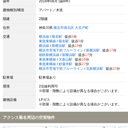
築年
2018年08月 (築8年)
建物種別/構造
アパート／木造
階建
2階建
住所
神奈川県
横浜市港北区
大豆戸町
交通
横浜線
/
菊名駅
徒歩
5
分
東急東横線
/
菊名駅
徒歩
5
分
横浜線
/
新横浜駅
徒歩
19
分
横浜市営地下鉄ブルーライン
/
新横浜駅
徒歩
17
分
相鉄新横浜線
/
新横浜駅
徒歩
17
分
東急東横線
/
大倉山駅
徒歩
18
分
東急東横線
/
妙蓮寺駅
徒歩
27
分
横浜市営地下鉄ブルーライン
/
北新横浜駅
徒歩
32
分
駐車場
駐車場あり
環境
2沿線利用可
※部屋・階数により設備が異なる場合がございます。
建物設備
LPガス
※部屋・階数により設備が異なる場合がございます。
アクシス菊名周辺の空室物件