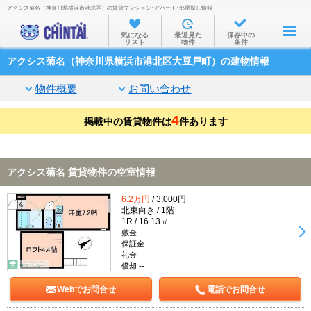
アクシス菊名（神奈川県横浜市港北区）の賃貸マンション･アパート･部屋探し情報
お部屋を探す
気になる
最近見た
保存中の
リスト
物件
条件
沿線・駅から
アクシス菊名（神奈川県横浜市港北区大豆戸町）の建物情報
住所から
物件概要
お問い合わせ
家賃相場から
4
掲載中の賃貸物件は
通勤通学時間から
件あります
物件特集から
アクシス菊名 賃貸物件の空室情報
不動産会社から
6.2万円
/ 3,000円
TOP
北東向き / 1階
1R / 16.13㎡
敷金 --
保証金 --
礼金 --
償却 --
Webでお問合せ
電話でお問合せ