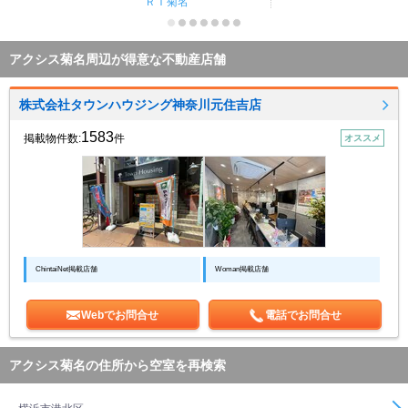
ＲＴ菊名
アクシス菊名周辺が得意な不動産店舗
株式会社タウンハウジング神奈川元住吉店
1583
掲載物件数:
件
オススメ
ChintaiNet掲載店舗
Woman掲載店舗
Webでお問合せ
電話でお問合せ
アクシス菊名の住所から空室を再検索