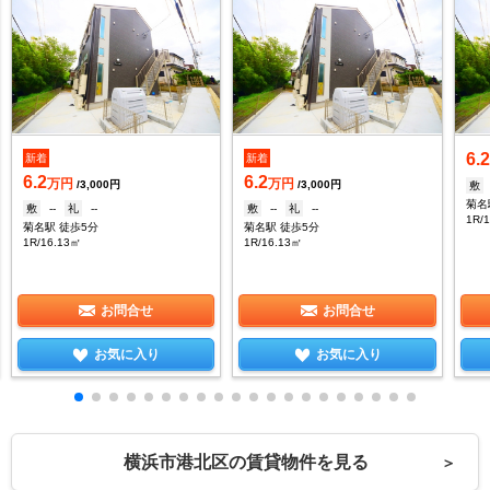
6.
新着
新着
6.2
6.2
万円
万円
/3,000円
/3,000円
敷
菊名
敷
--
礼
--
敷
--
礼
--
1R/
菊名駅 徒歩5分
菊名駅 徒歩5分
1R/16.13㎡
1R/16.13㎡
お問合せ
お問合せ
お気に入り
お気に入り
横浜市港北区の賃貸物件を見る
＞