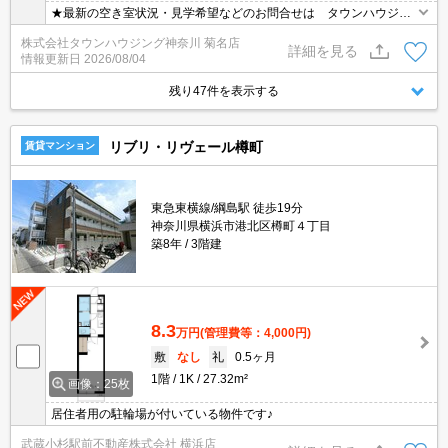
★最新の空き室状況・見学希望などのお問合せは タウンハウジン
グまでお気軽に♪★
株式会社タウンハウジング神奈川 菊名店
詳細を見る
情報更新日
2026/08/04
残り47件を表示する
リブリ・リヴェール樽町
賃貸マンション
東急東横線/綱島駅 徒歩19分
神奈川県横浜市港北区樽町４丁目
築8年
3階建
8.3
万円
(管理費等：4,000円)
敷
なし
礼
0.5ヶ月
1階
1K
27.32m²
画像：25枚
居住者用の駐輪場が付いている物件です♪
武蔵小杉駅前不動産株式会社 横浜店