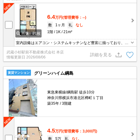
6.4
万円
(管理費等：--)
敷
1ヶ月
礼
なし
1階
1K
21m²
画像：21枚
室内設備はエアコン・システムキッチンなど豊富に揃っており、過
ごしやすいお部屋になっております。収納はシューズボックス・ク
武蔵小杉駅前不動産株式会社 本店
ロゼットなどが備え付けられているので、衣類や日用品の収納に重
詳細を見る
情報更新日
2026/08/06
宝します。キッチンのあるお住まい、料理もしやすく一人暮らしに
おすすめ。二口コンロが付いた物件です。物件は通風良好な空間で
す。
グリーンハイム綱島
賃貸マンション
東急東横線/綱島駅 徒歩10分
神奈川県横浜市港北区樽町１丁目
築35年
3階建
4.5
万円
(管理費等：3,000円)
敷
5万
礼
なし