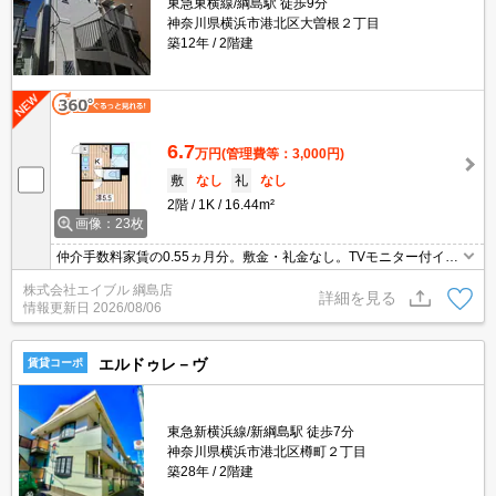
東急東横線/綱島駅 徒歩9分
神奈川県横浜市港北区大曽根２丁目
築12年
2階建
6.7
万円
(管理費等：3,000円)
敷
なし
礼
なし
2階
1K
16.44m²
画像：23枚
仲介手数料家賃の0.55ヵ月分。敷金・礼金なし。TVモニター付イン
ターホン。バス・トイレ別。ロフト3帖付き。最上階。室内洗濯機
株式会社エイブル 綱島店
置場。1年未満の解約時、違約金1ヶ月分発生。
詳細を見る
情報更新日
2026/08/06
エルドゥレ－ヴ
賃貸コーポ
東急新横浜線/新綱島駅 徒歩7分
神奈川県横浜市港北区樽町２丁目
築28年
2階建