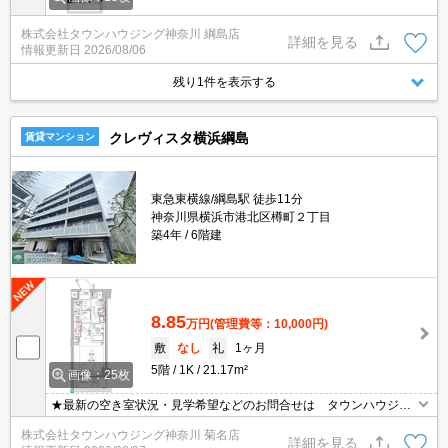
株式会社タウンハウジング神奈川 綱島店
詳細を見る
情報更新日
2026/08/06
残り1件を表示する
クレヴィスタ横浜綱島
賃貸マンション
東急東横線/綱島駅 徒歩11分
神奈川県横浜市港北区樽町２丁目
築4年
6階建
8.85
万円
(管理費等：10,000円)
敷
なし
礼
1ヶ月
5階
1K
21.17m²
画像：25枚
★最新の空き室状況・見学希望などのお問合せは タウンハウジン
グまでお気軽に♪★
株式会社タウンハウジング神奈川 菊名店
詳細を見る