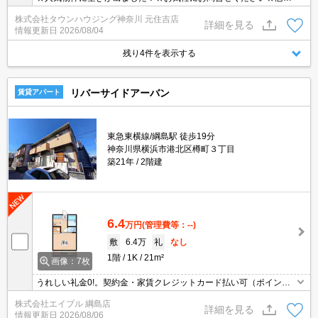
様の物件も含めて気になる物件はまとめてご紹介可能です！★ZOO
株式会社タウンハウジング神奈川 元住吉店
Mでのご相談も承ります★
詳細を見る
情報更新日
2026/08/04
残り4件を表示する
リバーサイドアーバン
賃貸アパート
東急東横線/綱島駅 徒歩19分
神奈川県横浜市港北区樽町３丁目
築21年
2階建
6.4
万円
(管理費等：--)
敷
6.4万
礼
なし
1階
1K
21m²
画像：7枚
うれしい礼金0!。契約金・家賃クレジットカード払い可（ポイント
還元あり）。角部屋。バス・トイレ別。室内に洗濯機置場あり。ク
株式会社エイブル 綱島店
ローゼット付。バルコニー。イオンへ125mで買物便利。
詳細を見る
情報更新日
2026/08/06