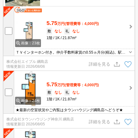
5.75
万円
(管理費等：4,000円)
敷
なし
礼
なし
1階
1K
21.87m²
画像：23枚
ＴＶインターホン付き。仲介手数料家賃の0.55ヵ月分(税込)。駅ま
で平坦。1年未満で解約の場合は、家賃1ヶ月分の違約金。敷金・礼
株式会社エイブル 綱島店
金なし。温水洗浄便座付き。
詳細を見る
情報更新日
2026/08/06
5.75
万円
(管理費等：4,000円)
敷
なし
礼
なし
1階
1K
21.87m²
画像：24枚
★最新の空室状況やご内覧はタウンハウジング綱島店へどうぞ★
株式会社タウンハウジング神奈川 綱島店
詳細を見る
情報更新日
2026/08/05