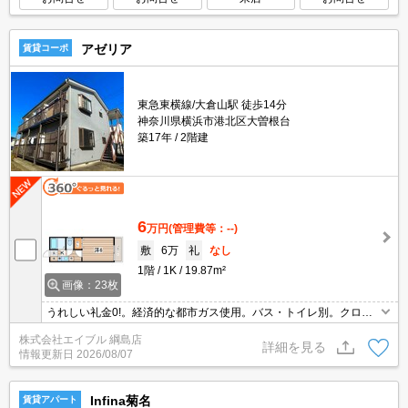
アゼリア
賃貸コーポ
東急東横線/大倉山駅 徒歩14分
神奈川県横浜市港北区大曽根台
築17年
2階建
6
万円
(管理費等：--)
敷
6万
礼
なし
1階
1K
19.87m²
画像：23枚
うれしい礼金0!。経済的な都市ガス使用。バス・トイレ別。クロー
ゼット付。エアコン付き。室内洗濯機置場。閑静な住宅街。仲介手
株式会社エイブル 綱島店
数料家賃の0.55ヵ月分。
詳細を見る
情報更新日
2026/08/07
Infina菊名
賃貸アパート