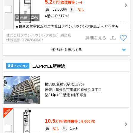
5.2
万円
(管理費等：--)
敷
52,000円
礼
なし
4階
1R
17m²
画像：25枚
★最新の空室状況やご内覧はタウンハウジング綱島店へどうぞ★
株式会社タウンハウジング神奈川 綱島店
詳細を見る
情報更新日
2026/08/07
残り2件を表示する
LA.PRYLE新横浜
賃貸マンション
横浜線/新横浜駅 徒歩7分
神奈川県横浜市港北区新横浜３丁目
築21年
11階建 (地下1階)
10.5
万円
(管理費等：8,000円)
敷
なし
礼
1ヶ月