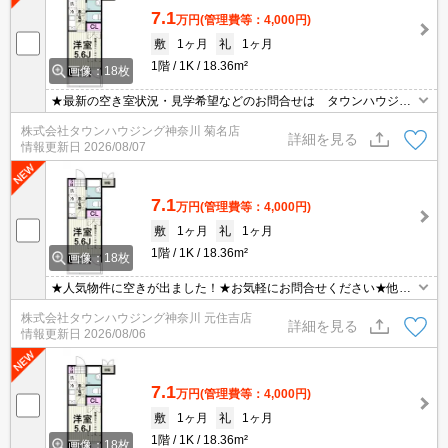
7.1
万円
(管理費等：4,000円)
敷
1ヶ月
礼
1ヶ月
1階
1K
18.36m²
画像：18枚
★最新の空き室状況・見学希望などのお問合せは タウンハウジン
グまでお気軽に♪★
株式会社タウンハウジング神奈川 菊名店
詳細を見る
情報更新日
2026/08/07
7.1
万円
(管理費等：4,000円)
敷
1ヶ月
礼
1ヶ月
1階
1K
18.36m²
画像：18枚
★人気物件に空きが出ました！★お気軽にお問合せください★他社
様の物件も含めて気になる物件はまとめてご紹介可能です！★ZOO
株式会社タウンハウジング神奈川 元住吉店
Mでのご相談も承ります★
詳細を見る
情報更新日
2026/08/06
7.1
万円
(管理費等：4,000円)
敷
1ヶ月
礼
1ヶ月
1階
1K
18.36m²
画像：18枚