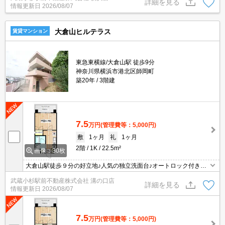
詳細を見る
情報更新日
2026/08/07
大倉山ヒルテラス
賃貸マンション
東急東横線/大倉山駅 徒歩9分
神奈川県横浜市港北区師岡町
築20年
3階建
7.5
万円
(管理費等：5,000円)
敷
1ヶ月
礼
1ヶ月
2階
1K
22.5m²
画像：30枚
大倉山駅徒歩９分の好立地♪人気の独立洗面台♪オートロック付きの
マンションです♪ウッドデッキが魅力的です♪
武蔵小杉駅前不動産株式会社 溝の口店
詳細を見る
情報更新日
2026/08/07
7.5
万円
(管理費等：5,000円)