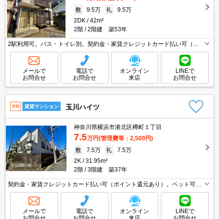
敷
9.5万
礼
9.5万
2DK
42m²
2階
2階建 築53年
2駅利用可。バス・トイレ別。契約金・家賃クレジットカード払い可（ポ
イント還元あり）。室内に洗濯機置場あり。仲介手数料家賃の0.55ヵ月分
(税込)。最上階。南向きで日当り良好。退去時の清掃費実費。
メールで
電話で
オンライン
LINEで
お問合せ
お問合せ
来店
お問合せ
玉川ハイツ
PR
賃貸マンション
神奈川県横浜市港北区樽町１丁目
7.5
万円
(管理費等：2,500円)
敷
7.5万
礼
7.5万
2K
31.95m²
2階
3階建 築37年
契約金・家賃クレジットカード払い可（ポイント還元あり）。ペット可
(犬・猫限定)。ペット飼育時敷金2ヶ月(償却2ヶ月)。経済的な都市ガス使
用。バス・トイレ別。エアコン付き。ガスコンロ設置可。
メールで
電話で
オンライン
LINEで
お問合せ
お問合せ
来店
お問合せ