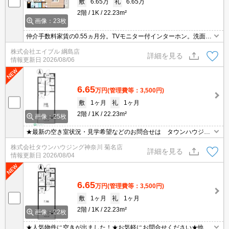
敷
6.65万
礼
6.65万
2階
1K
22.23m²
画像：23枚
仲介手数料家賃の0.55ヵ月分。TVモニター付インターホン。洗面化
粧台付き。経済的な都市ガス使用。1年未満で解約の場合は、家賃1
株式会社エイブル 綱島店
ヶ月分の違約金。スーパー、コンビニ徒歩5分圏内。
詳細を見る
情報更新日
2026/08/06
6.65
万円
(管理費等：3,500円)
敷
1ヶ月
礼
1ヶ月
2階
1K
22.23m²
画像：25枚
★最新の空き室状況・見学希望などのお問合せは タウンハウジン
グまでお気軽に♪★
株式会社タウンハウジング神奈川 菊名店
詳細を見る
情報更新日
2026/08/04
6.65
万円
(管理費等：3,500円)
敷
1ヶ月
礼
1ヶ月
2階
1K
22.23m²
画像：22枚
★人気物件に空きが出ました！★お気軽にお問合せください★他社