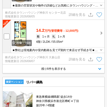
★最新の空室状況や物件の詳細などお気軽にタウンハウジング・セ
ンター北店までお問い合わせください★
株式会社タウンハウジング神奈川 センター北店
詳細を見る
情報更新日
2026/08/05
14.2
万円
(管理費等：12,000円)
敷
1ヶ月
礼
1ヶ月
4階
2LDK
55.05m²
画像：24枚
★弊社は現地案内や室内動画を見てIT契約で来店せず手続き可★★
最新の空室状況や物件の詳細などお気軽にタウンハウジング大倉山
株式会社タウンハウジング神奈川 大倉山店
店までお問い合わせください★
詳細を見る
情報更新日
2026/08/07
残り6件を表示する
リバー綱島
賃貸マンション
東急東横線/綱島駅 徒歩14分
神奈川県横浜市港北区樽町４丁目
築20年
4階建