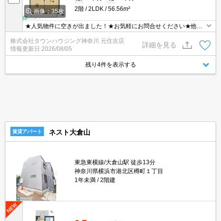
2階
2LDK
56.56m²
画像：35枚
★人気物件に空きが出ました！★お気軽にお問合せください★他社
様の物件も含めて気になる物件はまとめてご紹介可能です！★ZOO
株式会社タウンハウジング神奈川 元住吉店
Mでのご相談も承ります★
詳細を見る
情報更新日
2026/08/05
残り4件を表示する
ネスト大倉山
賃貸アパート
東急東横線/大倉山駅 徒歩13分
神奈川県横浜市港北区樽町１丁目
1年未満
2階建