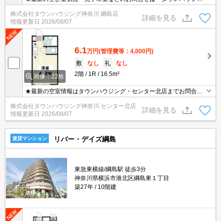
グ神奈川までお気軽に♪★
株式会社タウンハウジング神奈川 綱島店
詳細を見る
情報更新日
2026/08/07
6.1
万円
(管理費等：4,000円)
敷
なし
礼
なし
2階
1R
16.5m²
画像：22枚
★最新の空室情報はタウンハウジング・センター北店までお問合せ
ください★
株式会社タウンハウジング神奈川 センター北店
詳細を見る
情報更新日
2026/08/07
リバー・デイズ綱島
賃貸マンション
東急東横線/綱島駅 徒歩3分
神奈川県横浜市港北区綱島東１丁目
築27年
10階建