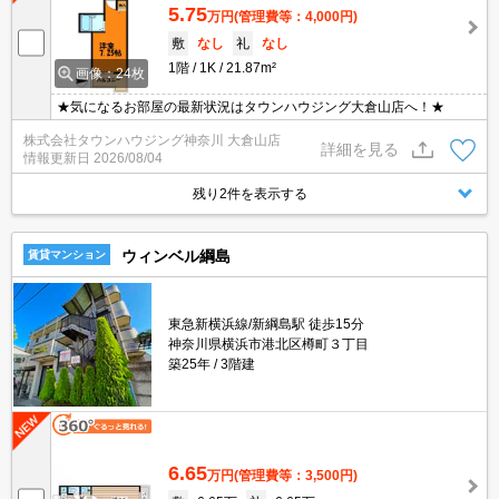
5.75
万円
(管理費等：4,000円)
敷
なし
礼
なし
1階
1K
21.87m²
画像：24枚
★気になるお部屋の最新状況はタウンハウジング大倉山店へ！★
株式会社タウンハウジング神奈川 大倉山店
詳細を見る
情報更新日
2026/08/04
残り2件を表示する
ウィンベル綱島
賃貸マンション
東急新横浜線/新綱島駅 徒歩15分
神奈川県横浜市港北区樽町３丁目
築25年
3階建
6.65
万円
(管理費等：3,500円)