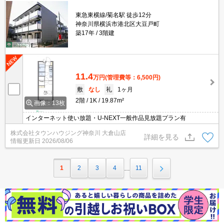
東急東横線/菊名駅 徒歩12分
神奈川県横浜市港北区大豆戸町
築17年
3階建
11.4
万円
(管理費等：6,500円)
敷
なし
礼
1ヶ月
2階
1K
19.87m²
画像：13枚
インターネット使い放題・U-NEXT一般作品見放題プラン有
株式会社タウンハウジング神奈川 大倉山店
詳細を見る
情報更新日
2026/08/06
1
2
3
4
11
…