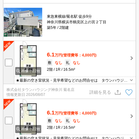
東急東横線/菊名駅 徒歩9分
神奈川県横浜市鶴見区上の宮２丁目
築5年
2階建
6.1
万円
(管理費等：4,000円)
敷
なし
礼
なし
2階
1R
16.5m²
画像：22枚
★最新の空き室状況・見学希望などのお問合せは タウンハウジン
グ神奈川までお気軽に♪★
株式会社タウンハウジング神奈川 菊名店
詳細を見る
情報更新日
2026/08/07
6.1
万円
(管理費等：4,000円)
敷
なし
礼
なし
2階
1R
16.5m²
画像：22枚
★最新の空き室状況・見学希望などのお問合せは タウンハウジン