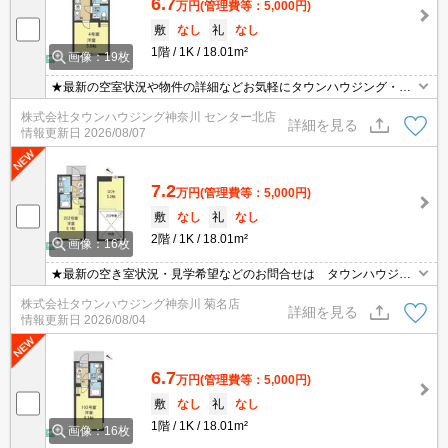
6.7
万円
(管理費等：5,000円)
敷
なし
礼
なし
1階
1K
18.01m²
画像：19枚
★最新の空室状況や物件の詳細などお気軽にタウンハウジング・セ
ンター北店までお問い合わせください★
株式会社タウンハウジング神奈川 センター北店
詳細を見る
情報更新日
2026/08/07
7.2
万円
(管理費等：5,000円)
敷
なし
礼
なし
2階
1K
18.01m²
画像：16枚
★最新の空き室状況・見学希望などのお問合せは タウンハウジン
グまでお気軽に♪★
株式会社タウンハウジング神奈川 菊名店
詳細を見る
情報更新日
2026/08/04
6.7
万円
(管理費等：5,000円)
敷
なし
礼
なし
1階
1K
18.01m²
画像：16枚