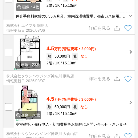
2階
1K
15.13m²
画像：4枚
仲介手数料家賃の0.55ヵ月分。室内洗濯機置場。都市ガス使用。エ
アコン1基付き。ロフト付き。2面採光。日当たり良好。オンライン
株式会社エイブル 綱島店
内見対応可。IT重説対応可。退去時の清掃費実費。角部屋。
詳細を見る
情報更新日
2026/08/06
4.5
万円
(管理費等：3,000円)
敷
50,000円
礼
なし
2階
1K
15.13m²
画像：23枚
株式会社タウンハウジング神奈川 綱島店
詳細を見る
情報更新日
2026/08/07
4.5
万円
(管理費等：3,000円)
敷
50,000円
礼
なし
2階
1K
15.13m²
画像：26枚
空室確認・先行申込・初期費用等お気軽にお問い合わせ下さいませ
株式会社タウンハウジング神奈川 大倉山店
詳細を見る