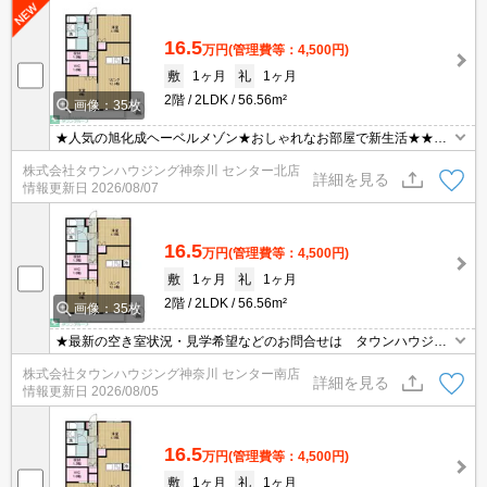
16.5
万円
(管理費等：4,500円)
敷
1ヶ月
礼
1ヶ月
2階
2LDK
56.56m²
画像：35枚
★人気の旭化成ヘーベルメゾン★おしゃれなお部屋で新生活★★設
備も充実★新居をお探しの方は、旭化成指定代理店のタウンハウジ
株式会社タウンハウジング神奈川 センター北店
ングまで★
詳細を見る
情報更新日
2026/08/07
16.5
万円
(管理費等：4,500円)
敷
1ヶ月
礼
1ヶ月
2階
2LDK
56.56m²
画像：35枚
★最新の空き室状況・見学希望などのお問合せは タウンハウジン
グまでお気軽に♪
株式会社タウンハウジング神奈川 センター南店
詳細を見る
情報更新日
2026/08/05
16.5
万円
(管理費等：4,500円)
敷
1ヶ月
礼
1ヶ月