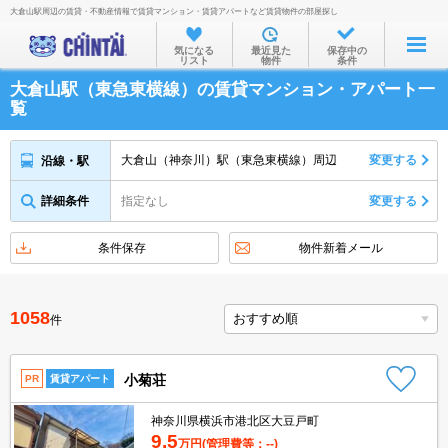
大倉山駅周辺の賃貸・不動産情報で賃貸マンション・賃貸アパートなど賃貸物件の部屋探し
お部屋を探す
気になる
最近見た
保存中の
リスト
物件
条件
沿線・駅から
大倉山駅（東急東横線）の賃貸マンション・アパート一
住所から
覧
家賃相場から
大倉山（神奈川）駅（東急東横線）周辺
変更する
沿線・駅
通勤通学時間から
詳細条件
指定なし
変更する
物件特集から
不動産会社から
条件保存
物件新着メール
TOP
1058
件
小菊荘
PR
賃貸アパート
神奈川県横浜市港北区大豆戸町
9.5
万円
(管理費等：--)