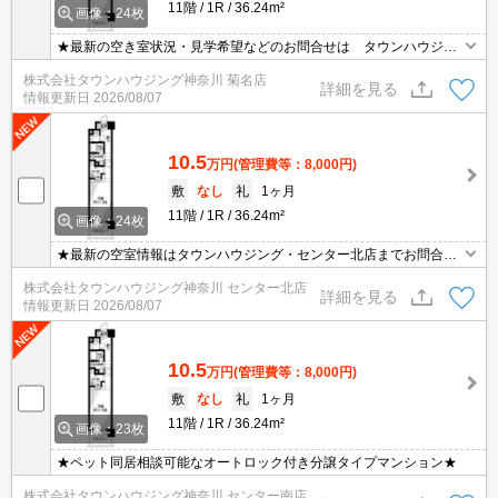
11階
1R
36.24m²
画像：24枚
★最新の空き室状況・見学希望などのお問合せは タウンハウジン
グ神奈川までお気軽に♪★
株式会社タウンハウジング神奈川 菊名店
詳細を見る
情報更新日
2026/08/07
10.5
万円
(管理費等：8,000円)
敷
なし
礼
1ヶ月
11階
1R
36.24m²
画像：24枚
★最新の空室情報はタウンハウジング・センター北店までお問合せ
ください★
株式会社タウンハウジング神奈川 センター北店
詳細を見る
情報更新日
2026/08/07
10.5
万円
(管理費等：8,000円)
敷
なし
礼
1ヶ月
11階
1R
36.24m²
画像：23枚
★ペット同居相談可能なオートロック付き分譲タイプマンション★
株式会社タウンハウジング神奈川 センター南店