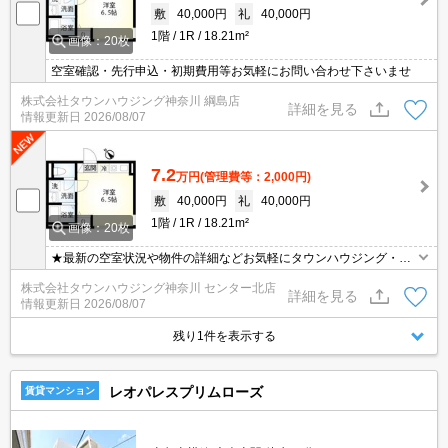
敷
40,000円
礼
40,000円
1階
1R
18.21m²
画像：20枚
空室確認・先行申込・初期費用等お気軽にお問い合わせ下さいませ
株式会社タウンハウジング神奈川 綱島店
詳細を見る
情報更新日
2026/08/07
7.2
万円
(管理費等：2,000円)
敷
40,000円
礼
40,000円
1階
1R
18.21m²
画像：20枚
★最新の空室状況や物件の詳細などお気軽にタウンハウジング・セ
ンター北店までお問い合わせください★
株式会社タウンハウジング神奈川 センター北店
詳細を見る
情報更新日
2026/08/07
残り1件を表示する
レオパレスプリムローズ
賃貸マンション