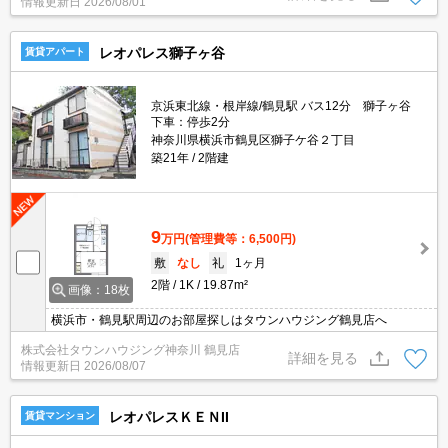
情報更新日
2026/08/01
レオパレス獅子ヶ谷
賃貸アパート
京浜東北線・根岸線/鶴見駅 バス12分 獅子ヶ谷
下車：停歩2分
神奈川県横浜市鶴見区獅子ケ谷２丁目
築21年
2階建
9
万円
(管理費等：6,500円)
敷
なし
礼
1ヶ月
2階
1K
19.87m²
画像：18枚
横浜市・鶴見駅周辺のお部屋探しはタウンハウジング鶴見店へ
株式会社タウンハウジング神奈川 鶴見店
詳細を見る
情報更新日
2026/08/07
レオパレスＫＥＮII
賃貸マンション