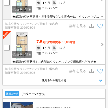
敷
1ヶ月
礼
1ヶ月
2階
1K
22.5m²
画像：23枚
★最新の空き室状況・見学希望などのお問合せは タウンハウジン
グまでお気軽に♪★
株式会社タウンハウジング神奈川 菊名店
詳細を見る
情報更新日
2026/08/04
7.5
万円
(管理費等：5,000円)
敷
1ヶ月
礼
1ヶ月
2階
1K
22.5m²
画像：23枚
★最新の空室状況やご内覧はタウンハウジング綱島店へどうぞ★
株式会社タウンハウジング神奈川 綱島店
詳細を見る
情報更新日
2026/08/05
残り3件を表示する
アベニーハウス
賃貸コーポ