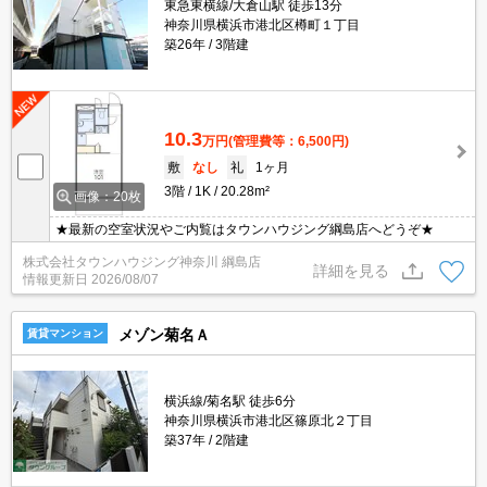
東急東横線/大倉山駅 徒歩13分
神奈川県横浜市港北区樽町１丁目
築26年
3階建
10.3
万円
(管理費等：6,500円)
敷
なし
礼
1ヶ月
3階
1K
20.28m²
画像：20枚
★最新の空室状況やご内覧はタウンハウジング綱島店へどうぞ★
株式会社タウンハウジング神奈川 綱島店
詳細を見る
情報更新日
2026/08/07
メゾン菊名Ａ
賃貸マンション
横浜線/菊名駅 徒歩6分
神奈川県横浜市港北区篠原北２丁目
築37年
2階建