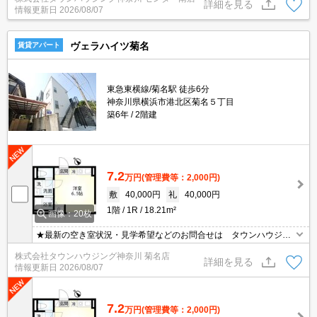
詳細を見る
情報更新日
2026/08/07
ヴェラハイツ菊名
賃貸アパート
東急東横線/菊名駅 徒歩6分
神奈川県横浜市港北区菊名５丁目
築6年
2階建
7.2
万円
(管理費等：2,000円)
敷
40,000円
礼
40,000円
1階
1R
18.21m²
画像：20枚
★最新の空き室状況・見学希望などのお問合せは タウンハウジン
グ神奈川までお気軽に♪★
株式会社タウンハウジング神奈川 菊名店
詳細を見る
情報更新日
2026/08/07
7.2
万円
(管理費等：2,000円)