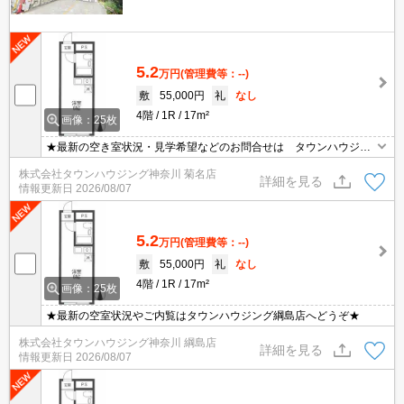
5.2
万円
(管理費等：--)
敷
55,000円
礼
なし
4階
1R
17m²
画像：25枚
★最新の空き室状況・見学希望などのお問合せは タウンハウジン
グまでお気軽に♪★
株式会社タウンハウジング神奈川 菊名店
詳細を見る
情報更新日
2026/08/07
5.2
万円
(管理費等：--)
敷
55,000円
礼
なし
4階
1R
17m²
画像：25枚
★最新の空室状況やご内覧はタウンハウジング綱島店へどうぞ★
株式会社タウンハウジング神奈川 綱島店
詳細を見る
情報更新日
2026/08/07