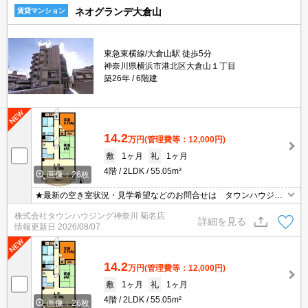
ネオグランデ大倉山
賃貸マンション
東急東横線/大倉山駅 徒歩5分
神奈川県横浜市港北区大倉山１丁目
築26年
6階建
14.2
万円
(管理費等：12,000円)
敷
1ヶ月
礼
1ヶ月
4階
2LDK
55.05m²
画像：26枚
★最新の空き室状況・見学希望などのお問合せは タウンハウジン
グまでお気軽に♪★
株式会社タウンハウジング神奈川 菊名店
詳細を見る
情報更新日
2026/08/07
14.2
万円
(管理費等：12,000円)
敷
1ヶ月
礼
1ヶ月
4階
2LDK
55.05m²
画像：26枚