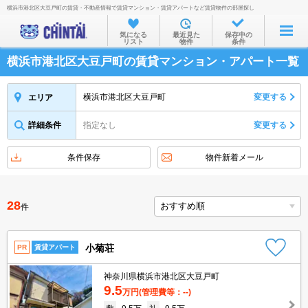
横浜市港北区大豆戸町の賃貸・不動産情報で賃貸マンション・賃貸アパートなど賃貸物件の部屋探し
お部屋を探す
気になる
最近見た
保存中の
リスト
物件
条件
沿線・駅から
横浜市港北区大豆戸町の賃貸マンション・アパート一覧
住所から
家賃相場から
横浜市港北区大豆戸町
変更する
エリア
通勤通学時間から
詳細条件
指定なし
変更する
物件特集から
条件保存
物件新着メール
不動産会社から
TOP
28
件
小菊荘
PR
賃貸アパート
神奈川県横浜市港北区大豆戸町
9.5
万円
(管理費等：--)