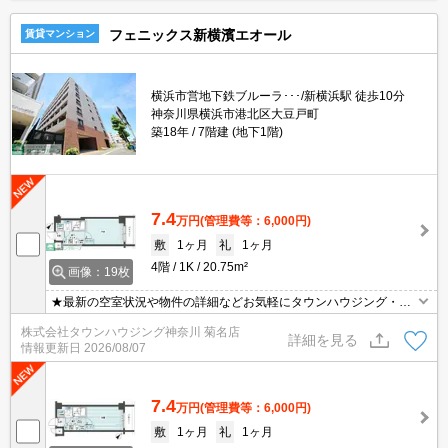
フェニックス新横濱エオール
賃貸マンション
横浜市営地下鉄ブルーラ･･･/新横浜駅 徒歩10分
神奈川県横浜市港北区大豆戸町
築18年
7階建 (地下1階)
7.4
万円
(管理費等：6,000円)
敷
1ヶ月
礼
1ヶ月
4階
1K
20.75m²
画像：19枚
★最新の空室状況や物件の詳細などお気軽にタウンハウジング・セ
ンター北店までお問い合わせください★
株式会社タウンハウジング神奈川 菊名店
詳細を見る
情報更新日
2026/08/07
7.4
万円
(管理費等：6,000円)
敷
1ヶ月
礼
1ヶ月