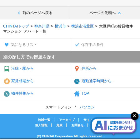
前のページへ戻る
ページの先頭へ
CHINTAIトップ
神奈川県
横浜市
横浜市港北区
大豆戸町の賃貸物件･
マンション･アパート一覧
気になるリスト
保存中の条件
別の探し方でお部屋を探す
沿線・駅から
住所から
家賃相場から
通勤通学時間から
物件特集から
TOP
スマートフォン
パソコン
地域一覧
アーカイブ
サイトマップ
個人情報
免責
お問合せ
会社案内
(C) CHINTAI Corporation All rights reserved.