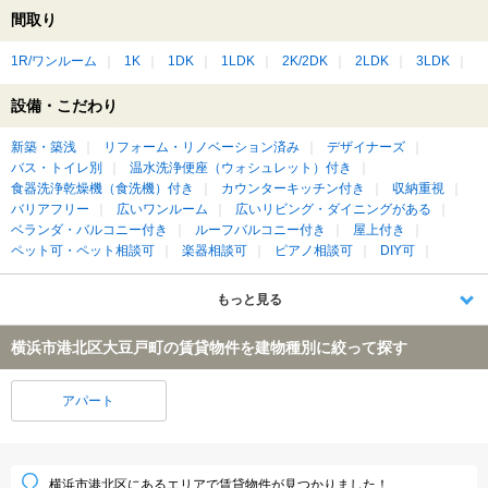
間取り
1R/ワンルーム
1K
1DK
1LDK
2K/2DK
2LDK
3LDK
設備・こだわり
新築・築浅
リフォーム・リノベーション済み
デザイナーズ
バス・トイレ別
温水洗浄便座（ウォシュレット）付き
食器洗浄乾燥機（食洗機）付き
カウンターキッチン付き
収納重視
バリアフリー
広いワンルーム
広いリビング・ダイニングがある
ベランダ・バルコニー付き
ルーフバルコニー付き
屋上付き
ペット可・ペット相談可
楽器相談可
ピアノ相談可
DIY可
もっと見る
横浜市港北区大豆戸町の賃貸物件を建物種別に絞って探す
アパート
横浜市港北区にあるエリアで賃貸物件が見つかりました！