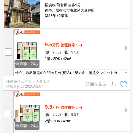
横浜線/菊名駅 徒歩9分
神奈川県横浜市港北区大豆戸町
築53年
2階建
9.5
万円
(管理費等：--)
敷
9.5万
礼
9.5万
1階
2DK
42m²
画像：23枚
仲介手数料家賃の0.55ヵ月分(税込)。契約金・家賃クレジットカー
ド払い可（ポイント還元あり）。バス・トイレ別。2駅利用可。室
株式会社エイブル 大倉山店
内洗濯機置場。ガスコンロ設置可。退去時の清掃費実費。
詳細を見る
情報更新日
2026/08/07
9.5
万円
(管理費等：--)
敷
9.5万
礼
9.5万
2階
2DK
42m²
画像：23枚