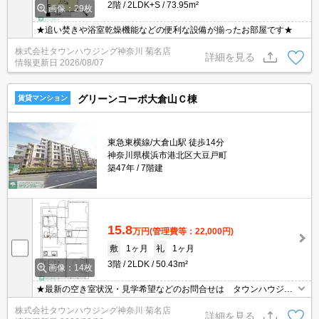
2階
2LDK+S
73.95m²
画像：29枚
★追い焚きや浴室乾燥機能などの便利な設備が揃ったお部屋です★
株式会社タウンハウジング神奈川 菊名店
詳細を見る
情報更新日
2026/08/07
グリーンコーポ大倉山Ｃ棟
賃貸マンション
東急東横線/大倉山駅 徒歩14分
神奈川県横浜市港北区大豆戸町
築47年
7階建
15.8
万円
(管理費等：22,000円)
敷
1ヶ月
礼
1ヶ月
3階
2LDK
50.43m²
画像：14枚
★最新の空き室状況・見学希望などのお問合せは タウンハウジン
グまでお気軽に♪★
株式会社タウンハウジング神奈川 菊名店
詳細を見る