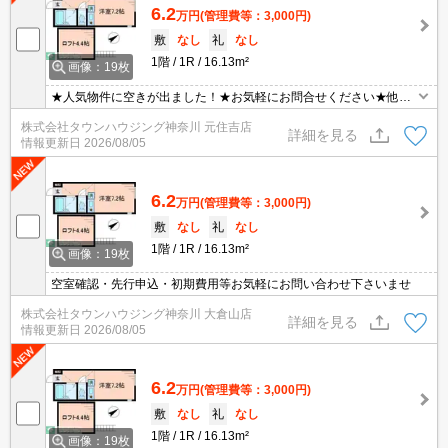
6.2
万円
(管理費等：3,000円)
敷
なし
礼
なし
1階
1R
16.13m²
画像：19枚
★人気物件に空きが出ました！★お気軽にお問合せください★他社
様の物件も含めて気になる物件はまとめてご紹介可能です！★ZOO
株式会社タウンハウジング神奈川 元住吉店
Mでのご相談も承ります★
詳細を見る
情報更新日
2026/08/05
6.2
万円
(管理費等：3,000円)
敷
なし
礼
なし
1階
1R
16.13m²
画像：19枚
空室確認・先行申込・初期費用等お気軽にお問い合わせ下さいませ
株式会社タウンハウジング神奈川 大倉山店
詳細を見る
情報更新日
2026/08/05
6.2
万円
(管理費等：3,000円)
敷
なし
礼
なし
1階
1R
16.13m²
画像：19枚