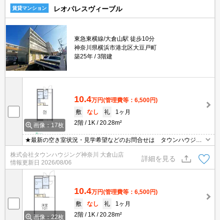
レオパレスヴィーブル
賃貸マンション
東急東横線/大倉山駅 徒歩10分
神奈川県横浜市港北区大豆戸町
築25年
3階建
10.4
万円
(管理費等：6,500円)
敷
なし
礼
1ヶ月
2階
1K
20.28m²
画像：17枚
★最新の空き室状況・見学希望などのお問合せは タウンハウジン
グまでお気軽に♪★
株式会社タウンハウジング神奈川 大倉山店
詳細を見る
情報更新日
2026/08/06
10.4
万円
(管理費等：6,500円)
敷
なし
礼
1ヶ月
2階
1K
20.28m²
画像：22枚