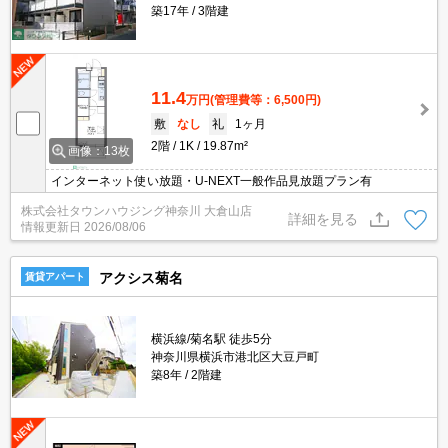
築17年
3階建
11.4
万円
(管理費等：6,500円)
敷
なし
礼
1ヶ月
2階
1K
19.87m²
画像：13枚
インターネット使い放題・U-NEXT一般作品見放題プラン有
株式会社タウンハウジング神奈川 大倉山店
詳細を見る
情報更新日
2026/08/06
アクシス菊名
賃貸アパート
横浜線/菊名駅 徒歩5分
神奈川県横浜市港北区大豆戸町
築8年
2階建