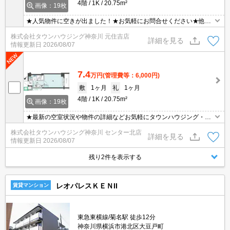
4階
1K
20.75m²
画像：19枚
★人気物件に空きが出ました！★お気軽にお問合せください★他社
様の物件も含めて気になる物件はまとめてご紹介可能です！★ZOO
株式会社タウンハウジング神奈川 元住吉店
Mでのご相談も承ります★
詳細を見る
情報更新日
2026/08/07
7.4
万円
(管理費等：6,000円)
敷
1ヶ月
礼
1ヶ月
4階
1K
20.75m²
画像：19枚
★最新の空室状況や物件の詳細などお気軽にタウンハウジング・セ
ンター北店までお問い合わせください★
株式会社タウンハウジング神奈川 センター北店
詳細を見る
情報更新日
2026/08/07
残り2件を表示する
レオパレスＫＥＮII
賃貸マンション
東急東横線/菊名駅 徒歩12分
神奈川県横浜市港北区大豆戸町