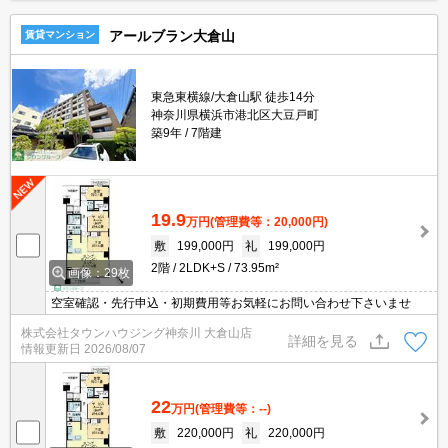
アールブラン大倉山
賃貸マンション
東急東横線/大倉山駅 徒歩14分
神奈川県横浜市港北区大豆戸町
築9年
7階建
19.9
万円
(管理費等：20,000円)
敷
199,000円
礼
199,000円
2階
2LDK+S
73.95m²
画像：29枚
空室確認・先行申込・初期費用等お気軽にお問い合わせ下さいませ
株式会社タウンハウジング神奈川 大倉山店
詳細を見る
情報更新日
2026/08/07
22
万円
(管理費等：--)
敷
220,000円
礼
220,000円