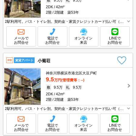
敷
9.5万
礼
9.5万
2DK
42m²
2階
2階建 築53年
2駅利用可。バス・トイレ別。契約金・家賃クレジットカード払い可（ポ
イント還元あり）。室内に洗濯機置場あり。仲介手数料家賃の0.55ヵ月分
(税込)。最上階。南向きで日当り良好。退去時の清掃費実費。
メールで
電話で
オンライン
LINEで
お問合せ
お問合せ
来店
お問合せ
小菊荘
PR
賃貸アパート
神奈川県横浜市港北区大豆戸町
9.5
万円
(管理費等：--)
敷
9.5万
礼
9.5万
2DK
42m²
2階
2階建 築53年
2駅利用可。バス・トイレ別。契約金・家賃クレジットカード払い可（ポ
イント還元あり）。室内に洗濯機置場あり。仲介手数料家賃の0.55ヵ月分
(税込)。最上階。南向きで日当り良好。退去時の清掃費実費。
メールで
電話で
オンライン
LINEで
お問合せ
お問合せ
来店
お問合せ