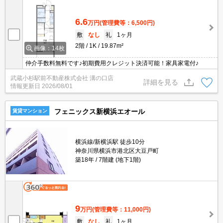
6.6
万円
(管理費等：6,500円)
敷
なし
礼
1ヶ月
2階
1K
19.87m²
画像：14枚
仲介手数料無料です♪初期費用クレジット決済可能！家具家電付♪
武蔵小杉駅前不動産株式会社 溝の口店
詳細を見る
情報更新日
2026/08/01
フェニックス新横浜エオール
賃貸マンション
横浜線/新横浜駅 徒歩10分
神奈川県横浜市港北区大豆戸町
築18年
7階建 (地下1階)
9
万円
(管理費等：11,000円)
敷
なし
礼
1ヶ月