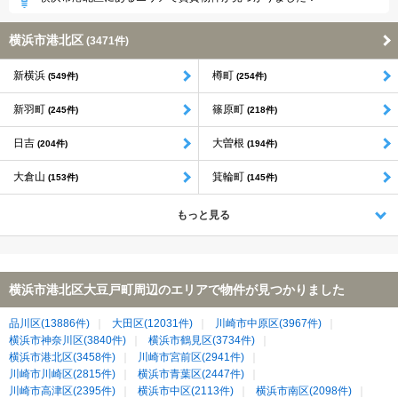
横浜市港北区
(3471件)
新横浜
樽町
(549件)
(254件)
新羽町
篠原町
(245件)
(218件)
日吉
大曽根
(204件)
(194件)
大倉山
箕輪町
(153件)
(145件)
もっと見る
横浜市港北区大豆戸町周辺のエリアで物件が見つかりました
品川区(13886件)
大田区(12031件)
川崎市中原区(3967件)
横浜市神奈川区(3840件)
横浜市鶴見区(3734件)
横浜市港北区(3458件)
川崎市宮前区(2941件)
川崎市川崎区(2815件)
横浜市青葉区(2447件)
川崎市高津区(2395件)
横浜市中区(2113件)
横浜市南区(2098件)