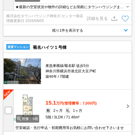
★最新の空室状況や物件の詳細などお気軽にタウンハウジングまで
お問い合わせください★
株式会社タウンハウジング神奈川 センター南店
詳細を見る
情報更新日
2026/08/05
残り1件を表示する
菊名ハイツ１号棟
賃貸マンション
東急東横線/菊名駅 徒歩5分
神奈川県横浜市港北区大豆戸町
築46年
7階建
15.1
万円
(管理費等：7,000円)
敷
2ヶ月
礼
1ヶ月
5階
3LDK
71.46m²
画像：9枚
空室確認・先行申込・初期費用等お気軽にお問い合わせ下さいませ