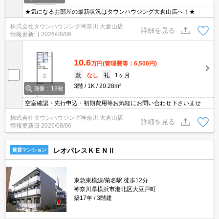
★気になるお部屋の最新状況はタウンハウジング大倉山店へ！★
株式会社タウンハウジング神奈川 大倉山店
詳細を見る
情報更新日
2026/08/06
10.6
万円
(管理費等：6,500円)
敷
なし
礼
1ヶ月
3階
1K
20.28m²
画像：18枚
空室確認・先行申込・初期費用等お気軽にお問い合わせ下さいませ
株式会社タウンハウジング神奈川 大倉山店
詳細を見る
情報更新日
2026/08/06
レオパレスＫＥＮⅡ
賃貸マンション
東急東横線/菊名駅 徒歩12分
神奈川県横浜市港北区大豆戸町
築17年
3階建