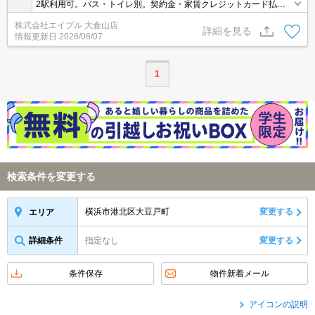
2駅利用可。バス・トイレ別。契約金・家賃クレジットカード払い
可（ポイント還元あり）。室内に洗濯機置場あり。仲介手数料家賃
株式会社エイブル 大倉山店
の0.55ヵ月分(税込)。最上階。南向きで日当り良好。退去時の清掃
詳細を見る
情報更新日
2026/08/07
費実費。
1
検索条件を変更する
横浜市港北区大豆戸町
変更する
エリア
詳細条件
指定なし
変更する
条件保存
物件新着メール
アイコンの説明