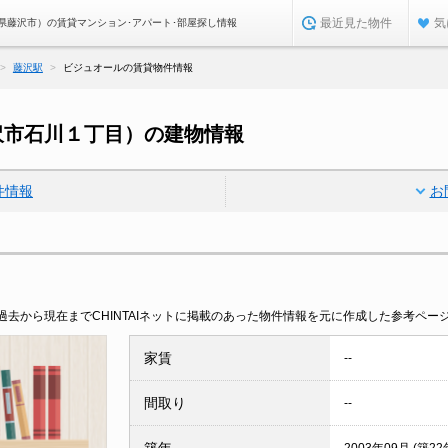
最近見た物件
気
県藤沢市）の賃貸マンション･アパート･部屋探し情報
藤沢駅
ビジュオールの賃貸物件情報
沢市石川１丁目）の建物情報
件情報
お
去から現在までCHINTAIネットに掲載のあった物件情報を元に作成した参考ペー
家賃
--
間取り
--