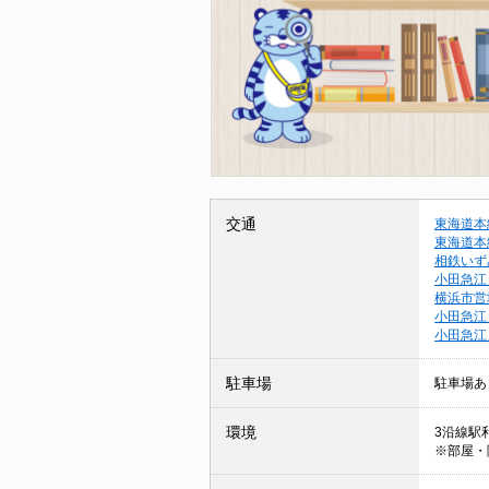
交通
東海道本
東海道本
相鉄いず
小田急江
横浜市営
小田急江
小田急江
駐車場
駐車場あ
環境
3沿線駅利
※部屋・