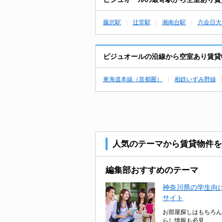
藤沢駅
辻堂駅
湘南台駅
六会日大
ビジュオールの沿線から空室あり賃貸
東海道本線（首都圏）
相鉄いずみ野線
人気のテーマから賃貸物件を
編集部おすすめのテーマ
神奈川県の学生向け
サイト
お部屋探しはもちろん
らし情報も必見