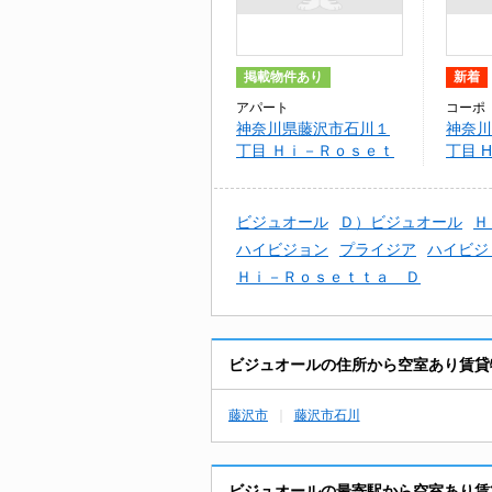
掲載物件あり
新着
アパート
コーポ
神奈川県藤沢市石川１
神奈川
丁目 Ｈｉ－Ｒｏｓｅｔ
丁目 H
ｔａ Ｂ
ビジュオール
Ｄ）ビジュオール
Ｈ
ハイビジョン
プライジア
ハイビジ
Ｈｉ－Ｒｏｓｅｔｔａ Ｄ
ビジュオールの住所から空室あり賃貸
藤沢市
藤沢市石川
ビジュオールの最寄駅から空室あり賃