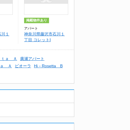
掲載物件あり
アパート
石川１
神奈川県藤沢市石川１
丁目 コレットI
ｔｔａ Ａ
廣瀬アパート
ａ Ａ
ビオーラ
Hi－Rosetta B