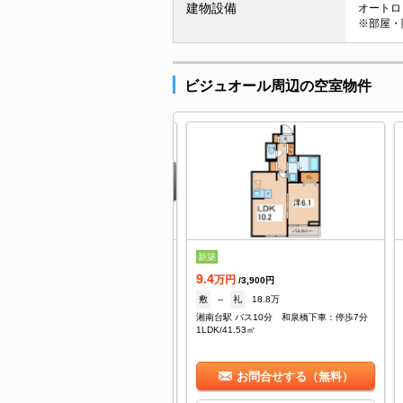
建物設備
オートロッ
※部屋・
ビジュオール周辺の空室物件
0.85
新築
万円
/3,900円
9.4
--
礼
2ヶ月
万円
/3,900円
南台駅 バス6分 和泉橋下車：停歩7分
敷
--
礼
18.8万
DK/66.02㎡
湘南台駅 バス10分 和泉橋下車：停歩7分
1LDK/41.53㎡
お問合せする（無料）
お問合せする（無料）