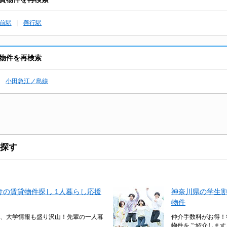
前駅
善行駅
物件を再検索
小田急江ノ島線
探す
の賃貸物件探し 1人暮らし応援
神奈川県の学生
物件
、大学情報も盛り沢山！先輩の一人暮
仲介手数料がお得！
物件をご紹介します