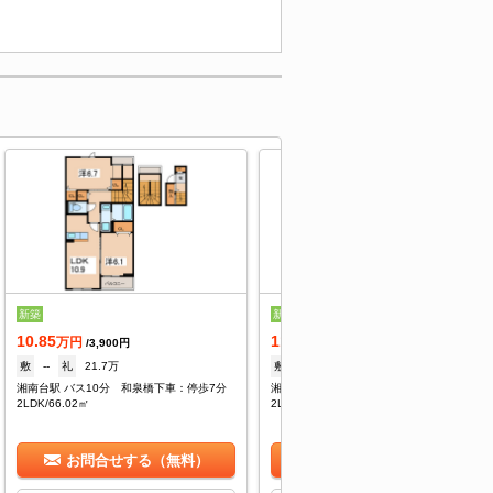
新築
新築
10.85
11.05
万円
万円
/3,900円
/3,900円
敷
--
礼
21.7万
敷
--
礼
22.1万
湘南台駅 バス10分 和泉橋下車：停歩7分
湘南台駅 バス10分 和泉橋下車：停歩7分
2LDK/66.02㎡
2LDK/66.02㎡
お問合せする（無料）
お問合せする（無料）