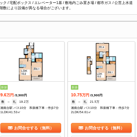
ク / 宅配ボックス / エレベーター1基 / 敷地内ごみ置き場 / 都市ガス / 公営上水道
階数により設備が異なる場合がございます。
新築
新築
9.6
10.75
万円
万円
/3,900円
/3,900円
敷
--
礼
19.2万
敷
--
礼
21.5万
湘南台駅 バス10分 和泉橋下車：停歩7分
湘南台駅 バス10分 和泉橋下車：停歩7分
1LDK/41.53㎡
2LDK/54.61㎡
お問合せする（無料）
お問合せする（無料）