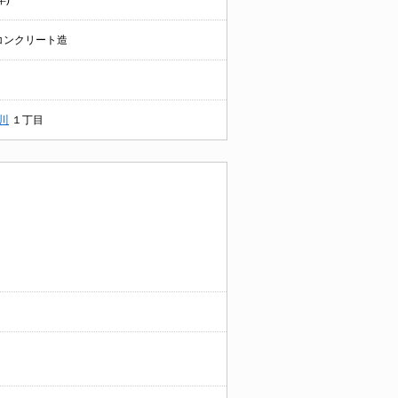
年)
コンクリート造
川
１丁目