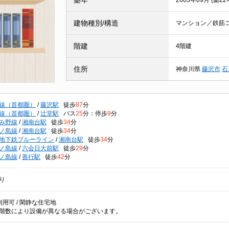
築年
2003年09月 (築22
建物種別/構造
マンション／鉄筋
階建
4階建
住所
神奈川県
藤沢市
石
線（首都圏）
/
藤沢駅
徒歩
87
分
線（首都圏）
/
辻堂駅
バス
25
分：停歩
9
分
み野線
/
湘南台駅
徒歩
34
分
ノ島線
/
湘南台駅
徒歩
34
分
地下鉄ブルーライン
/
湘南台駅
徒歩
34
分
ノ島線
/
六会日大前駅
徒歩
29
分
ノ島線
/
善行駅
徒歩
42
分
り
用可 / 閑静な住宅地
階数により設備が異なる場合がございます。