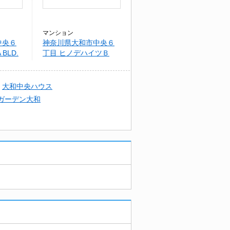
マンション
中央６
神奈川県大和市中央６
BLD.
丁目 ヒノデハイツＢ
大和中央ハウス
ガーデン大和