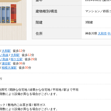
築年
2014年08月 (築12
建物種別/構造
マンション／鉄筋
階建
3階建
住所
神奈川県
大和市
中
/
大和駅
徒歩
12
分
ノ島線
/
大和駅
徒歩
12
分
ノ島線
/
桜ケ丘駅
徒歩
29
分
/
瀬谷駅
徒歩
36
分
/
相模大塚駅
徒歩
30
分
り
用可 / 閑静な住宅地 / 緑豊かな住宅地 / 平坦地 / 駅まで平坦
階数により設備が異なる場合がございます。
ク / 敷地内ごみ置き場 / 都市ガス
階数により設備が異なる場合がございます。