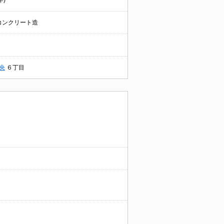
年)
コンクリート造
央
６丁目