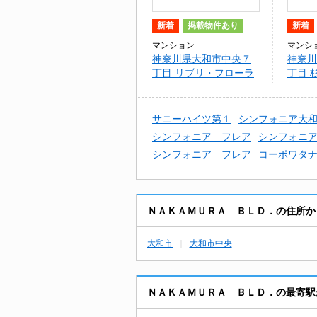
新着
掲載物件あり
新着
マンション
マンシ
神奈川県大和市中央７
神奈川
丁目 リブリ・フローラ
丁目 
ルコート
サニーハイツ第１
シンフォニア大
シンフォニア フレア
シンフォニ
シンフォニア フレア
コーポワタ
ＮＡＫＡＭＵＲＡ ＢＬＤ．の住所か
大和市
大和市中央
ＮＡＫＡＭＵＲＡ ＢＬＤ．の最寄駅