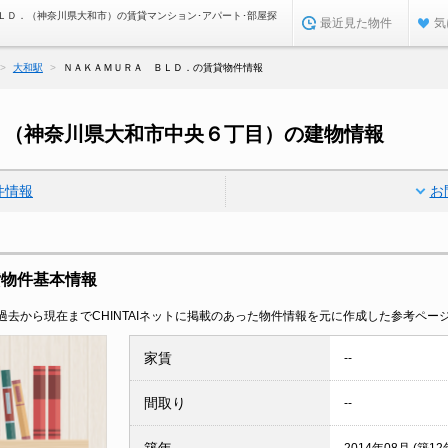
ＬＤ．（神奈川県大和市）の賃貸マンション･アパート･部屋探
最近見た物件
気
大和駅
ＮＡＫＡＭＵＲＡ ＢＬＤ．の賃貸物件情報
．（神奈川県大和市中央６丁目）の建物情報
件情報
お
貸物件基本情報
去から現在までCHINTAIネットに掲載のあった物件情報を元に作成した参考ペー
家賃
--
間取り
--