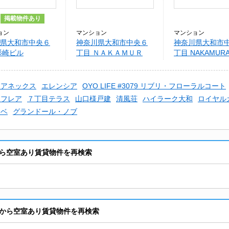
掲載物件あり
ョン
マンション
マンション
県大和市中央６
神奈川県大和市中央６
神奈川県大和市
杉崎ビル
丁目 ＮＡＫＡＭＵＲ
丁目 NAKAMURA 
Ａ ＢＬＤ．
和アネックス
エレンシア
OYO LIFE #3079 リブリ・フローラルコート
アフレア
７丁目テラス
山口様戸建
清風荘
ハイラーク大和
ロイヤル
ナベ
グランドール・ノブ
ら空室あり賃貸物件を再検索
から空室あり賃貸物件を再検索