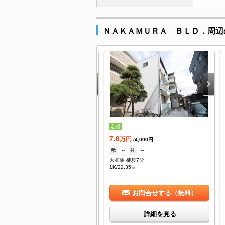
ＮＡＫＡＭＵＲＡ ＢＬＤ．周辺
.2
定借
万円
/--
7.6
--
礼
--
万円
/4,000円
和駅 徒歩13分
敷
--
礼
--
/16.83㎡
大和駅 徒歩7分
1K/22.35㎡
お問合せする（無料）
お問合せする（無料）
詳細を見る
詳細を見る