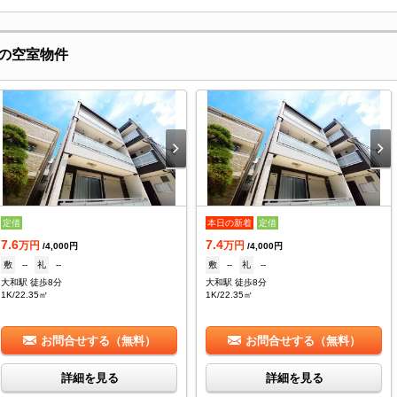
の空室物件
定借
本日の新着
定借
7.6
7.4
万円
万円
/4,000円
/4,000円
敷
--
礼
--
敷
--
礼
--
大和駅 徒歩8分
大和駅 徒歩8分
1K/22.35㎡
1K/22.35㎡
お問合せする（無料）
お問合せする（無料）
詳細を見る
詳細を見る