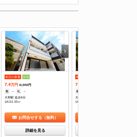
本日の新着
定借
本日の新着
定借
7.4
7.4
万円
万円
/4,000円
/4,000円
敷
--
礼
--
敷
--
礼
--
大和駅 徒歩8分
大和駅 徒歩8分
1K/22.35㎡
1K/22.35㎡
お問合せする（無料）
お問合せする（無料）
詳細を見る
詳細を見る