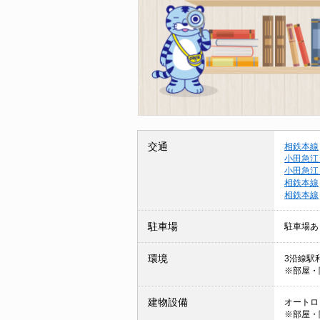
交通
相鉄本線
小田急江
小田急江
相鉄本線
相鉄本線
駐車場
駐車場あ
環境
3沿線駅利
※部屋・
建物設備
オートロッ
※部屋・