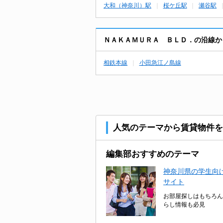
大和（神奈川）駅
桜ケ丘駅
瀬谷駅
ＮＡＫＡＭＵＲＡ ＢＬＤ．の沿線か
相鉄本線
小田急江ノ島線
人気のテーマから賃貸物件を
編集部おすすめのテーマ
神奈川県の学生向け
サイト
お部屋探しはもちろん
らし情報も必見