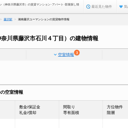
ン（神奈川県藤沢市）の賃貸マンション･アパート･部屋探し情
最近見た物件
気
藤沢駅
湘南藤沢ユーマンションの賃貸物件情報
神奈川県藤沢市石川４丁目）の建物情報
3
空室情報
件の空室情報
敷金/保証金
間取り
方位物件
礼金/償却
専有面積
階層