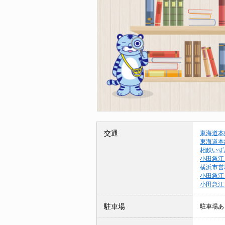
交通
東海道本
東海道本
相鉄いず
小田急江
横浜市営
小田急江
小田急江
駐車場
駐車場あ