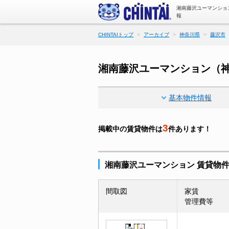
湘南藤沢ユーマンショ
報
CHINTAIトップ
アーカイブ
神奈川県
藤沢市
湘南藤沢ユーマンション（
基本物件情報
3
掲載中の賃貸物件は
件あります！
湘南藤沢ユーマンション 賃貸物
間取図
家賃
管理費等