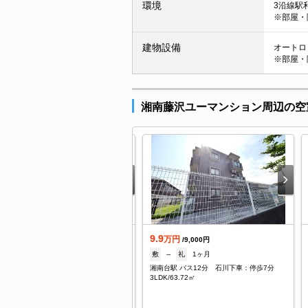
環境
3沿線駅利
※部屋・
建物設備
オートロッ
※部屋・
湘南藤沢ユーマンション周辺の空
.5
9.9
万円
万円
/6,000円
/9,000円
--
礼
1ヶ月
敷
--
礼
1ヶ月
南台駅 バス15分 田方下車：停歩8分
湘南台駅 バス12分 石川下車：停歩7分
/26.08㎡
3LDK/63.72㎡