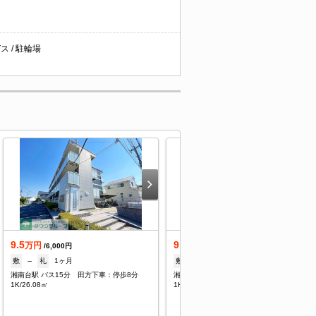
ス / 駐輪場
9.5
9.5
万円
万円
/6,000円
/6,000円
敷
--
礼
1ヶ月
敷
--
礼
1ヶ月
湘南台駅 バス15分 田方下車：停歩8分
湘南台駅 バス15分 田方下車：停歩8分
1K/26.08㎡
1K/26.08㎡