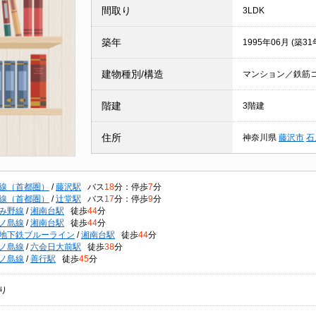
間取り
3LDK
築年
1995年06月 (築31
建物種別/構造
マンション／鉄筋
階建
3階建
住所
神奈川県
藤沢市
石
線（首都圏）
/
藤沢駅
バス
18
分：停歩
7
分
線（首都圏）
/
辻堂駅
バス
17
分：停歩
9
分
み野線
/
湘南台駅
徒歩
44
分
ノ島線
/
湘南台駅
徒歩
44
分
地下鉄ブルーライン
/
湘南台駅
徒歩
44
分
ノ島線
/
六会日大前駅
徒歩
38
分
ノ島線
/
善行駅
徒歩
45
分
り