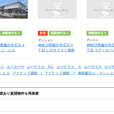
掲載物件あり
新着
掲載物件あり
掲載物件あり
マンション
アパート
県藤沢市石川４
神奈川県藤沢市石川４
神奈川県藤沢市
サニ－ヒル
丁目 レオネクスト湘南
丁目 ラディカー
山手館Ｃ
スＣ
ユーカーサ
ユーテラス A２
ユーテラス Ａ
ユーテラス
ユー
－ヒル
アクティブ湘南 I
アクティブ湘南 ?
湘南藤沢ユ－マンション
室あり賃貸物件を再検索