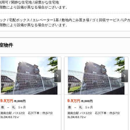
用可 / 閑静な住宅地 / 緑豊かな住宅地
階数により設備が異なる場合がございます。
ク / 宅配ボックス / エレベーター1基 / 敷地内ごみ置き場 / ゴミ回収サービス / LPガ
階数により設備が異なる場合がございます。
室物件
9.9
9.9
万円
万円
/9,000円
/9,000円
敷
--
礼
1ヶ月
敷
--
礼
1ヶ月
湘南台駅 バス12分 石川下車：停歩7分
湘南台駅 バス12分 石川下車：停歩7分
3LDK/63.72㎡
3LDK/63.72㎡