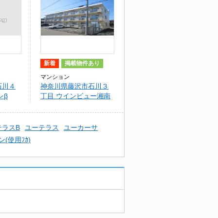
新着
掲載物件あり
マンション
石川４
神奈川県藤沢市石川３
レβ
丁目 ウインビュー湘南
テラスB
ユーテラス
ユーカーサ
(使用ﾌｶ)