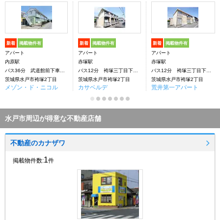
新着
掲載物件有
新着
掲載物件有
新着
掲載物件有
アパート
アパート
アパート
内原駅
赤塚駅
赤塚駅
バス36分 武道館前下車：停歩11分
バス12分 袴塚三丁目下車：停歩9分
バス12分 袴塚三丁目下車：停歩5分
茨城県水戸市袴塚2丁目
茨城県水戸市袴塚2丁目
茨城県水戸市袴塚2丁目
メゾン・ド・ニコル
カサベルデ
荒井第一アパート
水戸市周辺が得意な不動産店舗
不動産のカナザワ
1
掲載物件数:
件