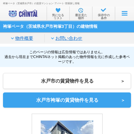
袴塚ベータ（茨城県水戸市）の賃貸マンション･アパート･部屋探し情報
お部屋を探す
気になる
最近見た
保存中の
リスト
物件
条件
沿線・駅から
袴塚ベータ（茨城県水戸市袴塚3丁目）の建物情報
住所から
物件概要
お問い合わせ
家賃相場から
通勤通学時間から
このページの情報は広告情報ではありません。
過去から現在までCHINTAIネット掲載のあった物件情報を元に作成した参考ペ
ージです。
物件特集から
不動産会社から
水戸市の賃貸物件を見る
＞
TOP
水戸市袴塚の賃貸物件を見る
＞