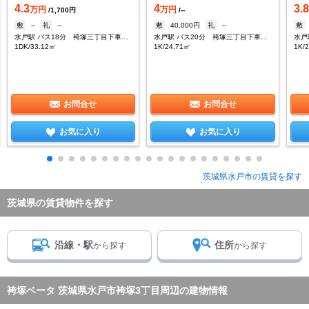
4.3
4
3.
万円
万円
/1,700円
/--
敷
--
礼
--
敷
40,000円
礼
--
敷
水戸駅 バス18分 袴塚三丁目下車：停歩4分
水戸駅 バス20分 袴塚三丁目下車：停歩9分
1DK/33.12㎡
1K/24.71㎡
1K/
お問合せ
お問合せ
お気に入り
お気に入り
茨城県水戸市の賃貸を探す
茨城県の賃貸物件を探す
沿線・駅
住所
から探す
から探す
袴塚ベータ 茨城県水戸市袴塚3丁目周辺の建物情報