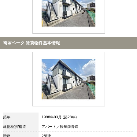
袴塚ベータ 賃貸物件基本情報
築年
1998年03月 (築28年)
建物種別/構造
アパート／軽量鉄骨造
階建
2階建