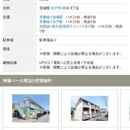
住所
茨城県
水戸市
袴塚
3丁目
交通
常磐線
/
赤塚駅
バス
14
分：停歩
5
分
常磐線
/
水戸駅
バス
20
分：停歩
5
分
水郡線<奥久慈清流ライン>
/
水戸駅
バス
20
分：停歩
5
分
駐車場
駐車場あり
環境
--
※部屋・階数により設備が異なる場合がございます。
建物設備
LPガス / 電気 / 公営上水道 / 下水道
※部屋・階数により設備が異なる場合がございます。
袴塚ベータ周辺の空室物件