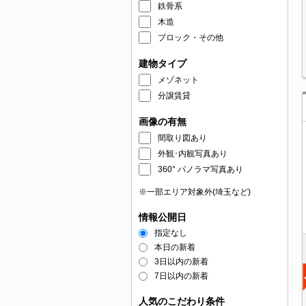
鉄骨系
木造
ブロック・その他
建物タイプ
メゾネット
分譲賃貸
画像の有無
間取り図あり
外観･内観写真あり
360° パノラマ写真あり
※一部エリア対象外(埼玉など)
情報公開日
指定なし
本日の新着
3日以内の新着
7日以内の新着
人気のこだわり条件