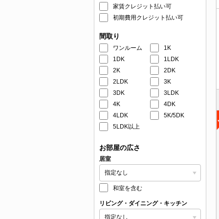
家賃クレジット払い可
初期費用クレジット払い可
間取り
ワンルーム
1K
1DK
1LDK
2K
2DK
2LDK
3K
3DK
3LDK
4K
4DK
4LDK
5K/5DK
5LDK以上
お部屋の広さ
居室
和室を含む
リビング・ダイニング・キッチン