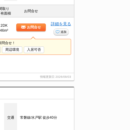
間取り
お問合せ
専有面積
詳細を見る
2DK
お問合せ
46m²
追加
料問合せ！
周辺環境
入居可否
情報更新日
2026/08/03
交通
常磐線/水戸駅 徒歩40分