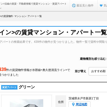
イン>沿線の賃貸・不動産情報で賃貸マンション・賃貸アパート
最近見た物件
気
し
>の賃貸物件･マンション･アパート一覧
ライン>の賃貸マンション・アパート一覧
・アパートの検索結果です。439件の物件が見つかりました。物件一覧で賃料や間取
建物種別を絞り込む
439
件の賃貸物件情報が水郡線<奥久慈清流ライン>で
並び替え
見つかりました
グリーン
賃貸アパート
茨城県水戸市新原1丁目
住所
周辺地図