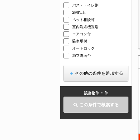
バス・トイレ別
2階以上
ペット相談可
室内洗濯機置場
エアコン付
駐車場付
オートロック
独立洗面台
その他の条件を追加する
-
該当物件
件
この条件で検索する