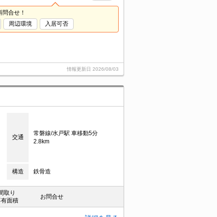
料問合せ！
周辺環境
入居可否
情報更新日
2026/08/03
常磐線/水戸駅 車移動5分
交通
2.8km
構造
鉄骨造
間取り
お問合せ
専有面積