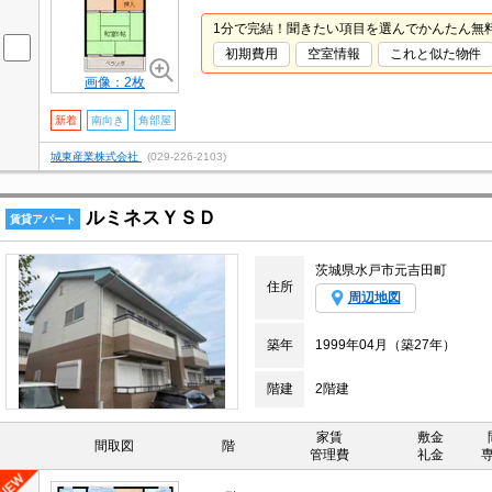
1分で完結！聞きたい項目を選んでかんたん無
初期費用
空室情報
これと似た物件
画像：2枚
新着
南向き
角部屋
城東産業株式会社
(029-226-2103)
ルミネスＹＳＤ
賃貸アパート
茨城県水戸市元吉田町
住所
周辺地図
築年
1999年04月（築27年）
階建
2階建
家賃
敷金
間取図
階
管理費
礼金