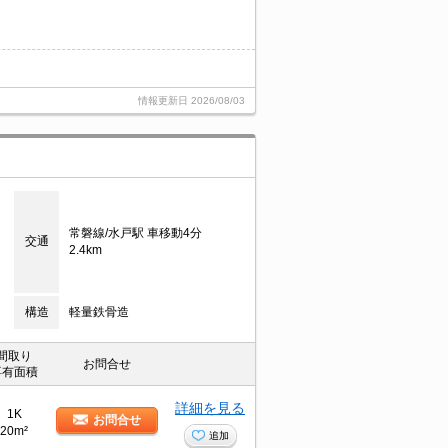
情報更新日
2026/08/03
常磐線/水戸駅 車移動4分
交通
2.4km
構造
軽量鉄骨造
間取り
お問合せ
専有面積
詳細を見る
1K
お問合せ
20m²
追加