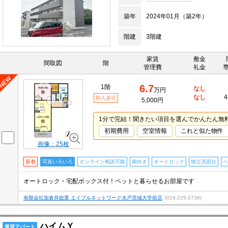
築年
2024年01月（築2年）
階建
3階建
家賃
敷金
間取図
階
管理費
礼金
6.7
1階
なし
万円
なし
4
即入居可
5,000円
1分で完結！聞きたい項目を選んでかんたん無
初期費用
空室情報
これと似た物件
画像：25枚
新着
写真いろいろ
オンライン相談可能
南向き
オートロック
独立洗面台
ペ
オートロック・宅配ボックス付！ペットと暮らせるお部屋です
有限会社加倉井総業 エイブルネットワーク水戸茨城大学前店
(029-225-2738)
ハイムＹ
賃貸アパート