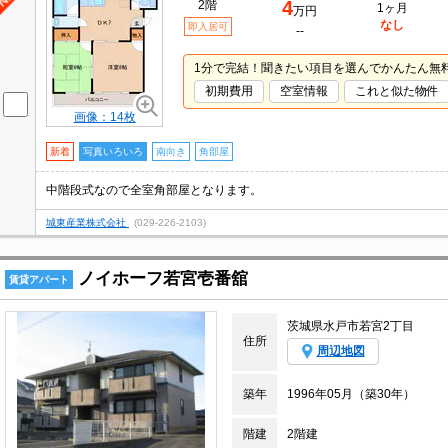
4
2階
1ヶ月
万円
なし
即入居可
--
1分で完結！聞きたい項目を選んでかんたん無
初期費用
空室情報
これと似た物件
画像：14枚
新着
写真いろいろ
南向き
角部屋
中階段式なので全室角部屋となります。
城東産業株式会社
(029-226-2103)
ノイホーフ若宮壱番舘
賃貸アパート
茨城県水戸市若宮2丁目
住所
周辺地図
築年
1996年05月（築30年）
階建
2階建