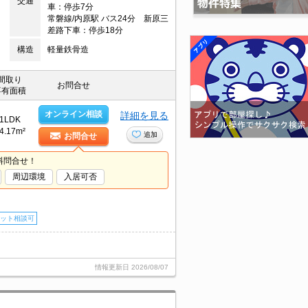
交通
車：停歩7分
常磐線/内原駅 バス24分 新原三
差路下車：停歩18分
構造
軽量鉄骨造
間取り
お問合せ
専有面積
オンライン相談
詳細を見る
1LDK
4.17m²
追加
お問合せ
料問合せ！
周辺環境
入居可否
ット相談可
情報更新日
2026/08/07