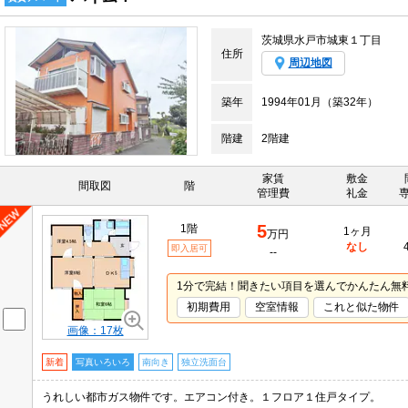
茨城県水戸市城東１丁目
住所
周辺地図
築年
1994年01月（築32年）
階建
2階建
家賃
敷金
間取図
階
管理費
礼金
5
1階
1ヶ月
万円
なし
即入居可
--
1分で完結！聞きたい項目を選んでかんたん無
初期費用
空室情報
これと似た物件
画像：17枚
新着
写真いろいろ
南向き
独立洗面台
うれしい都市ガス物件です。エアコン付き。１フロア１住戸タイプ。