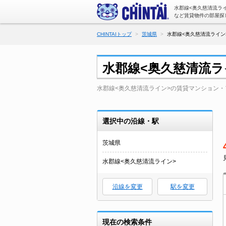
水郡線<奥久慈清流ラ
など賃貸物件の部屋探
CHINTAIトップ
茨城県
水郡線<奥久慈清流ライン
水郡線<奥久慈清流
水郡線<奥久慈清流ライン>の賃貸マンション
選択中の沿線・駅
茨城県
水郡線<奥久慈清流ライン>
沿線を変更
駅を変更
現在の検索条件