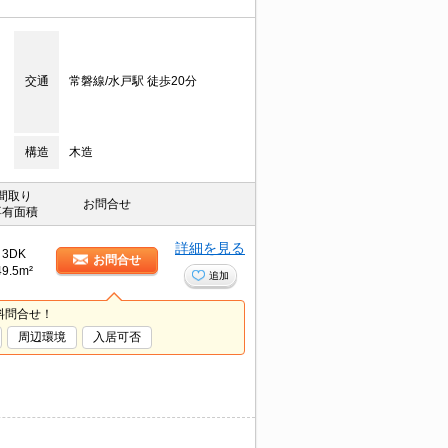
交通
常磐線/水戸駅 徒歩20分
構造
木造
間取り
お問合せ
専有面積
詳細を見る
3DK
お問合せ
49.5m²
追加
料問合せ！
周辺環境
入居可否