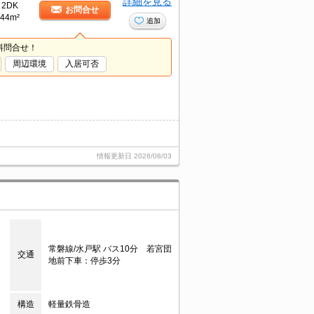
詳細を見る
2DK
お問合せ
44m²
追加
料問合せ！
周辺環境
入居可否
情報更新日
2026/08/03
常磐線/水戸駅 バス10分 若宮団
交通
地前下車：停歩3分
構造
軽量鉄骨造