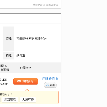
情報更新日
2026/08/03
交通
常磐線/水戸駅 徒歩20分
構造
鉄骨造
間取り
お問合せ
専有面積
詳細を見る
2LDK
お問合せ
49.5m²
追加
料問合せ！
周辺環境
入居可否