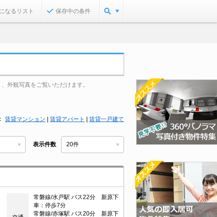
になるリスト
保存中の条件
り、外観写真をご覧いただけます。
賃貸マンション
|
賃貸アパート
|
賃貸一戸建て
表示件数
常磐線/水戸駅 バス22分 新原下
車：停歩7分
常磐線/赤塚駅 バス20分 新原下