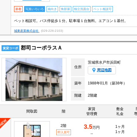
新着
写真いろいろ
南向き
角部屋
独立洗面台
ペット相談可
ペット相談可。バス停徒歩１分。駐車場１台無料。エアコン１基付。
城東産業株式会社
(029-226-2103)
郡司コーポラスＡ
賃貸コーポ
茨城県水戸市浜田町
住所
周辺地図
築年
1988年01月（築38年）
階建
2階建
家賃
敷金
間取図
階
管理費
礼金
3.5
2階
1ヶ月
万円
1ヶ月
即入居可
--