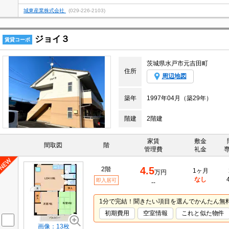
城東産業株式会社
(029-226-2103)
ジョイ３
賃貸コーポ
茨城県水戸市元吉田町
住所
周辺地図
築年
1997年04月（築29年）
階建
2階建
家賃
敷金
間取図
階
管理費
礼金
4.5
2階
1ヶ月
万円
なし
即入居可
--
1分で完結！聞きたい項目を選んでかんたん無
初期費用
空室情報
これと似た物件
画像：13枚