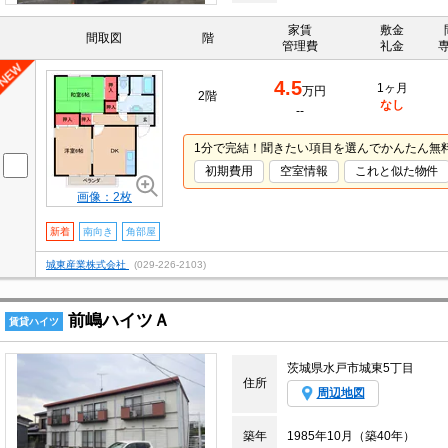
家賃
敷金
間取図
階
管理費
礼金
4.5
1ヶ月
万円
2階
なし
--
1分で完結！聞きたい項目を選んでかんたん無
初期費用
空室情報
これと似た物件
画像：2枚
新着
南向き
角部屋
城東産業株式会社
(029-226-2103)
前嶋ハイツＡ
賃貸ハイツ
茨城県水戸市城東5丁目
住所
周辺地図
築年
1985年10月（築40年）