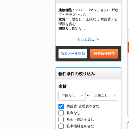
建物種別
アパート/マンション/一戸建
て・テラスハウス
家賃
下限なし ~ 上限なし 共益費・管
理費を含む
間取り
指定なし
もっと見る
新着メール登録
検索条件保存
物件条件の絞り込み
家賃
〜
共益費･管理費を含む
礼金なし
敷金・保証金なし
駐車場料金を含む