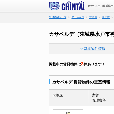
カサベルデ（茨城県水
CHINTAIトップ
アーカイブ
茨城県
水戸市
カサベルデ（茨城県水戸市袴
基本物件情報
3
掲載中の賃貸物件は
件あります！
カサベルデ 賃貸物件の空室情報
間取図
家賃
管理費等