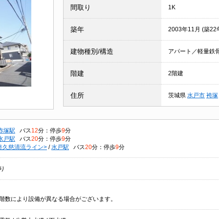
間取り
1K
築年
2003年11月 (築22
建物種別/構造
アパート／軽量鉄
階建
2階建
住所
茨城県
水戸市
袴塚
赤塚駅
バス
12
分：停歩
9
分
水戸駅
バス
20
分：停歩
9
分
奥久慈清流ライン>
/
水戸駅
バス
20
分：停歩
9
分
り
階数により設備が異なる場合がございます。