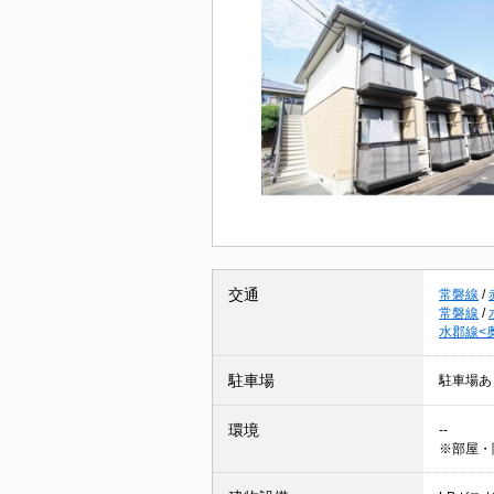
交通
常磐線
/
常磐線
/
水郡線<
駐車場
駐車場あ
環境
--
※部屋・