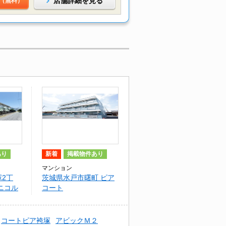
店舗詳細を見る
（無料）
あり
新着
掲載物件あり
マンション
2丁
茨城県水戸市曙町 ピア
ニコル
コート
コートピア袴塚
アビックＭ２