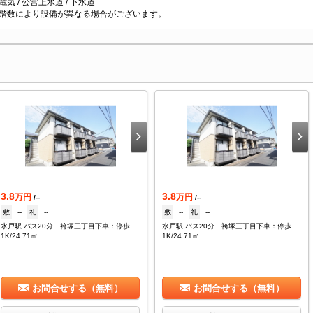
 電気 / 公営上水道 / 下水道
階数により設備が異なる場合がございます。
3.8
3.8
万円
万円
/--
/--
敷
--
礼
--
敷
--
礼
--
水戸駅 バス20分 袴塚三丁目下車：停歩9分
水戸駅 バス20分 袴塚三丁目下車：停歩9分
1K/24.71㎡
1K/24.71㎡
お問合せする（無料）
お問合せする（無料）