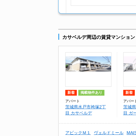
カサベルデ周辺の賃貸マンション
新着
掲載物件あり
新着
アパート
アパー
茨城県水戸市袴塚2丁
茨城県
目 カサベルデ
目 ガ
アビックＭ１
ヴェルドミール
MAI