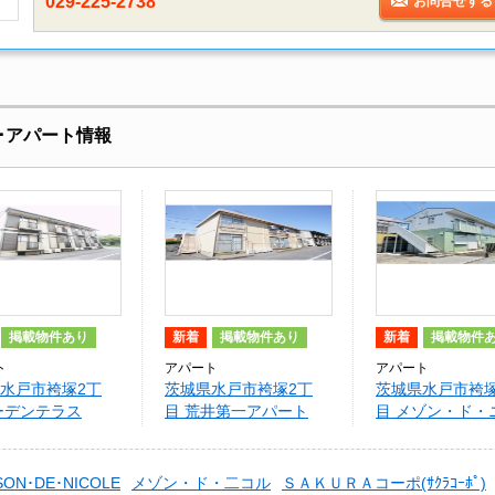
029-225-2738
お問合せする
･アパート情報
掲載物件あり
新着
掲載物件あり
新着
掲載物件
ト
アパート
アパート
水戸市袴塚2丁
茨城県水戸市袴塚2丁
茨城県水戸市袴塚
ーデンテラス
目 荒井第一アパート
目 メゾン・ド・
SON･DE･NICOLE
メゾン・ド・二コル
ＳＡＫＵＲＡコーポ(ｻｸﾗｺｰﾎﾟ)