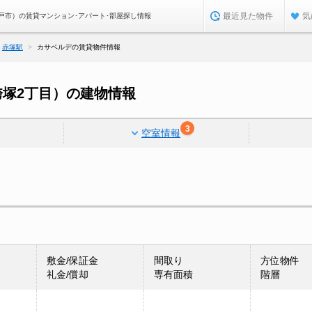
最近見た物件
気
戸市）の賃貸マンション･アパート･部屋探し情報
赤塚駅
カサベルデの賃貸物件情報
塚2丁目）の建物情報
3
空室情報
敷金/保証金
間取り
方位物件
礼金/償却
専有面積
階層