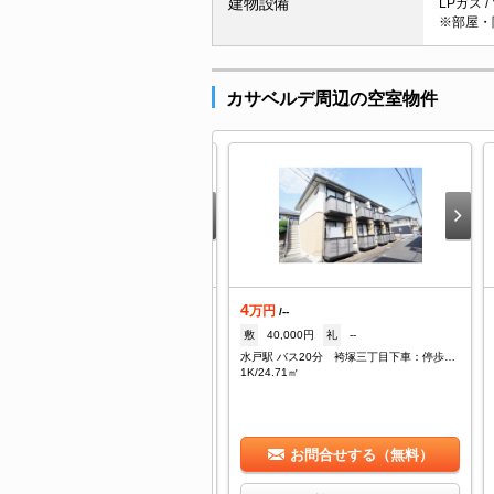
建物設備
LPガス /
※部屋・
カサベルデ周辺の空室物件
4
着
万円
/--
.7
敷
40,000円
礼
--
万円
/--
水戸駅 バス20分 袴塚三丁目下車：停歩9分
--
礼
--
1K/24.71㎡
水戸駅 バス20分 茨大前営業所下車：停歩4分
/17.35㎡
お問合せする（無料）
お問合せする（無料）