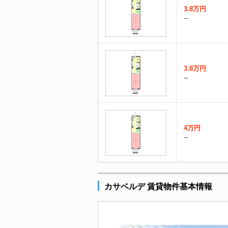
3.8万円
--
3.8万円
--
4万円
--
カサベルデ 賃貸物件基本情報