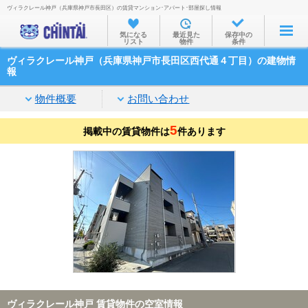
ヴィラクレール神戸（兵庫県神戸市長田区）の賃貸マンション･アパート･部屋探し情報
お部屋を探す
気になる
最近見た
保存中の
リスト
物件
条件
沿線・駅から
ヴィラクレール神戸（兵庫県神戸市長田区西代通４丁目）の建物情
住所から
報
家賃相場から
物件概要
お問い合わせ
通勤通学時間から
5
掲載中の賃貸物件は
件あります
物件特集から
不動産会社から
TOP
ヴィラクレール神戸 賃貸物件の空室情報