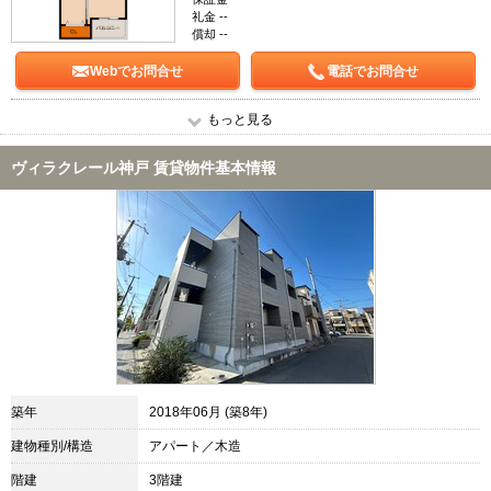
礼金 --
償却 --
Webでお問合せ
電話でお問合せ
もっと見る
ヴィラクレール神戸 賃貸物件基本情報
築年
2018年06月 (築8年)
建物種別/構造
アパート／木造
階建
3階建