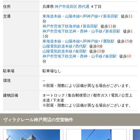
住所
兵庫県
神戸市長田区
西代通
４丁目
交通
東海道本線・山陽本線<JR神戸線>
/
新長田駅
徒歩
11
分
神戸市営地下鉄海岸線
/
新長田駅
徒歩
11
分
神戸市営地下鉄北神・西神・山手線
/
新長田駅
徒歩
1
1
分
東海道本線・山陽本線<JR神戸線>
/
鷹取駅
徒歩
15
分
山陽電気鉄道本線
/
西代駅
徒歩
9
分
山陽電気鉄道本線
/
板宿駅
徒歩
10
分
神戸市営地下鉄北神・西神・山手線
/
板宿駅
徒歩
10
分
駐車場
駐車場なし
環境
--
※部屋・階数により設備が異なる場合がございます。
建物設備
オートロック / 集合郵便受け / 都市ガス / 電気 / 公営上
水道 / 下水道
※部屋・階数により設備が異なる場合がございます。
ヴィラクレール神戸周辺の空室物件