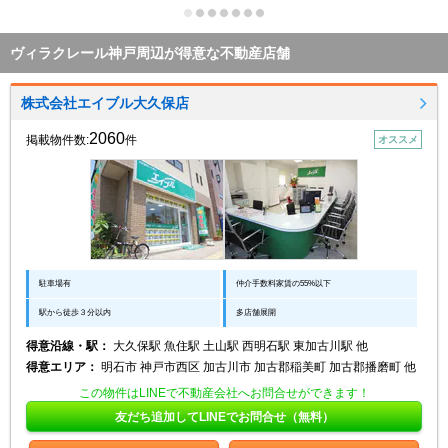
ヴィラクレール神戸周辺が得意な不動産店舗
株式会社エイブル大久保店
2060
掲載物件数:
件
オススメ
駐車場有
仲介手数料家賃の55%以下
駅から徒歩３分以内
多店舗展開
得意沿線・駅：
大久保駅 魚住駅 土山駅 西明石駅 東加古川駅 他
得意エリア：
明石市 神戸市西区 加古川市 加古郡稲美町 加古郡播磨町 他
この物件はLINEで不動産会社へお問合せができます！
友だち追加してLINEでお問合せ（無料）