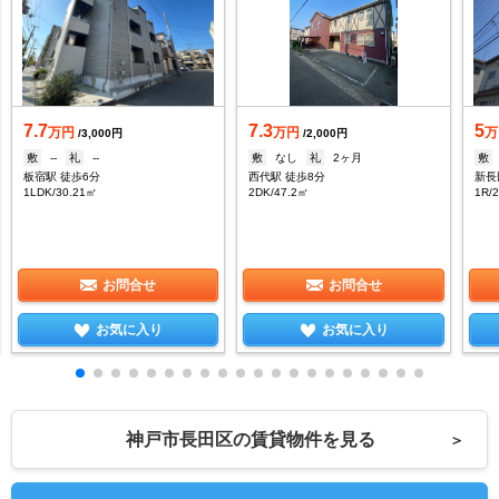
7.7
7.3
5
万円
万円
万
/3,000円
/2,000円
敷
--
礼
--
敷
なし
礼
2ヶ月
敷
板宿駅 徒歩6分
西代駅 徒歩8分
新長
1LDK/30.21㎡
2DK/47.2㎡
1R/
お問合せ
お問合せ
お気に入り
お気に入り
神戸市長田区の賃貸物件を見る
＞