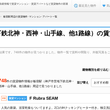
動産情報で賃貸マンション・賃貸アパートなど賃貸物件の部屋
最近見た物件
気
板宿駅周辺の賃貸物件･マンション･アパート一覧
下鉄北神・西神・山手線、他1路線）の
結果です。748件の物件が見つかりました。物件一覧で賃料や間取り、外観写真を
建物種別を絞り込む
748
件の賃貸物件情報が板宿駅（神戸市営地下鉄北神・
並び替え
西神・山手線、他1路線）周辺で見つかりました
F Rubra SEAM
PR
賃貸マンション