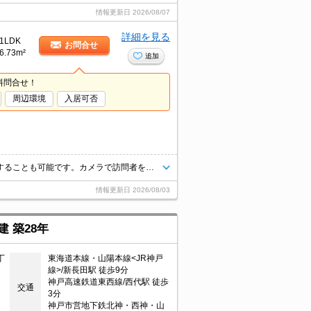
情報更新日
2026/08/07
詳細を見る
1LDK
お問合せ
6.73m²
追加
料問合せ！
周辺環境
入居可否
収納はシューズボックス・クロゼットなど豊富なので、広々と空間を利用することも可能です。カメラで訪問者を確認できるTVインターホンが設置されています。室内設備は洗面化粧台・浴室乾燥機など充実した設備を備え付けています。チューナー内蔵のTVをお持ちなら、契約のみでBS視聴可能です。こちらの物件はアパートです。
情報更新日
2026/08/03
 築28年
丁
東海道本線・山陽本線<JR神戸
線>/新長田駅 徒歩9分
神戸高速鉄道東西線/西代駅 徒歩
交通
3分
神戸市営地下鉄北神・西神・山