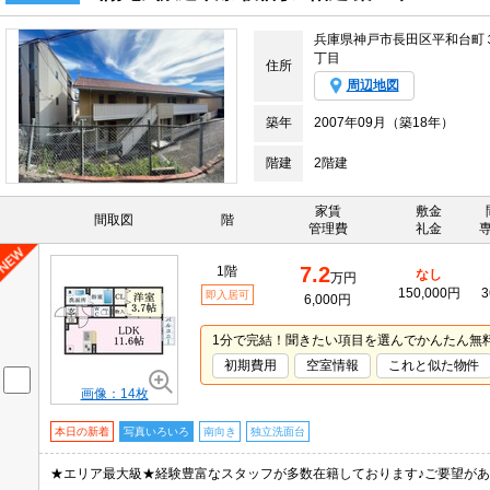
兵庫県神戸市長田区平和台町
丁目
住所
周辺地図
築年
2007年09月（築18年）
階建
2階建
家賃
敷金
間取図
階
管理費
礼金
7.2
1階
なし
万円
150,000円
3
即入居可
6,000円
1分で完結！聞きたい項目を選んでかんたん無
初期費用
空室情報
これと似た物件
画像：14枚
本日の新着
写真いろいろ
南向き
独立洗面台