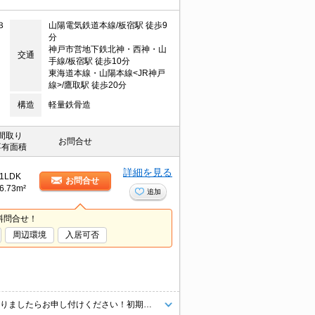
３
山陽電気鉄道本線/板宿駅 徒歩9
分
神戸市営地下鉄北神・西神・山
交通
手線/板宿駅 徒歩10分
東海道本線・山陽本線<JR神戸
線>/鷹取駅 徒歩20分
構造
軽量鉄骨造
間取り
お問合せ
専有面積
詳細を見る
1LDK
お問合せ
6.73m²
追加
料問合せ！
周辺環境
入居可否
★エリア最大級★経験豊富なスタッフが多数在籍しております♪ご要望がありましたらお申し付けください！初期費用クレジット支払可能！オンライン内覧・オンライン契約等弊社に一度も来店せずとも問題ありません♪弊社ではネットに掲載されている物件も全てご紹介可能になりますので気になる物件は全て申し付けください★