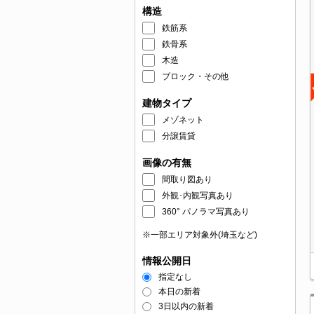
構造
鉄筋系
鉄骨系
木造
ブロック・その他
建物タイプ
メゾネット
分譲賃貸
画像の有無
間取り図あり
外観･内観写真あり
360° パノラマ写真あり
※一部エリア対象外(埼玉など)
情報公開日
指定なし
本日の新着
3日以内の新着