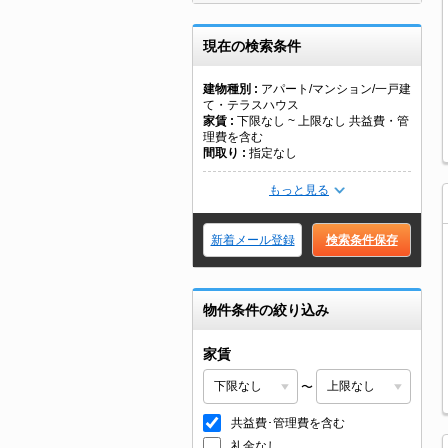
現在の検索条件
建物種別
アパート/マンション/一戸建
て・テラスハウス
家賃
下限なし ~ 上限なし 共益費・管
理費を含む
間取り
指定なし
もっと見る
新着メール登録
検索条件保存
物件条件の絞り込み
家賃
〜
共益費･管理費を含む
礼金なし