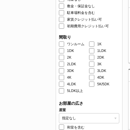
敷金・保証金なし
駐車場料金を含む
家賃クレジット払い可
初期費用クレジット払い可
間取り
ワンルーム
1K
1DK
1LDK
2K
2DK
2LDK
3K
3DK
3LDK
4K
4DK
4LDK
5K/5DK
5LDK以上
お部屋の広さ
居室
和室を含む