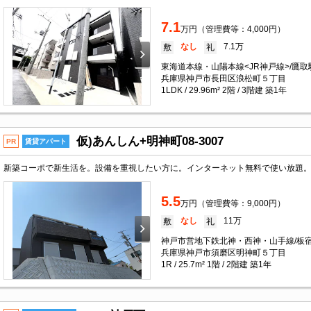
7.1
万円（管理費等：4,000円）
なし
7.1万
敷
礼
東海道本線・山陽本線<JR神戸線>/鷹取
兵庫県神戸市長田区浪松町５丁目
1LDK / 29.96m² 2階 / 3階建 築1年
仮)あんしん+明神町08-3007
PR
賃貸アパート
5.5
万円（管理費等：9,000円）
なし
11万
敷
礼
神戸市営地下鉄北神・西神・山手線/板宿
兵庫県神戸市須磨区明神町５丁目
1R / 25.7m² 1階 / 2階建 築1年