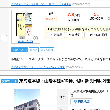
株式会社リブマックスリーシング リブマックス夙川店
(0798-38-5556)
7.3
1階
なし
万円
150,000円
3
即入居可
6,000円
1分で完結！聞きたい項目を選んでかんたん無
初期費用
空室情報
これと似た物件
画像：30枚
写真いろいろ
南向き
独立洗面台
株式会社プラン・ドゥ・シー SumoSumo元町店
(078-600-0540)
東海道本線・山陽本線<JR神戸線> 新長田駅 2階建
賃貸アパート
兵庫県神戸市長田区大谷町１
目
住所
周辺地図