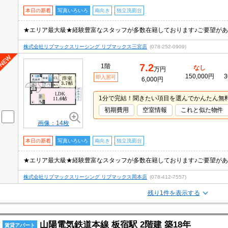
本日の新着
写真いろいろ
南向き
独立洗面台
株式会社リブマックスリーシング リブマックス三宮店
(078-252-0909)
7.2
1階
なし
万円
150,000円
3
即入居可
6,000円
1分で完結！聞きたい項目を選んでかんたん無
初期費用
空室情報
これと似た物件
画像：14枚
本日の新着
写真いろいろ
南向き
独立洗面台
株式会社リブマックスリーシング リブマックス岡本店
(078-412-7557)
残り1件を表示する
山陽電気鉄道本線 板宿駅 2階建 築18年
賃貸アパート