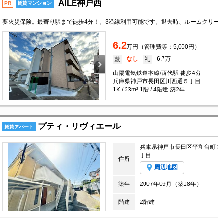
AILE神戸西
PR
賃貸マンション
6.2
万円（管理費等：5,000円）
なし
6.7万
敷
礼
山陽電気鉄道本線/西代駅 徒歩4分
兵庫県神戸市長田区川西通５丁目
1K / 23m² 1階 / 4階建 築2年
プティ・リヴィエール
賃貸アパート
兵庫県神戸市長田区平和台町
丁目
住所
周辺地図
築年
2007年09月（築18年）
階建
2階建