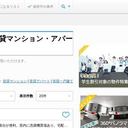
になるリスト
保存中の条件
賃貸マンション・アパー
ご覧いただけます。
賃貸マンション
|
賃貸アパート
|
賃貸一戸建て
表示件数
人気の新築。浴室乾燥もついてますよ。2口のIHクッキングヒーター付き。独立洗面台が便利。室内に洗濯機置場あり。宅配ボックスあり。インターネット無料。防犯カメラついてます。角部屋をお探しの方に。