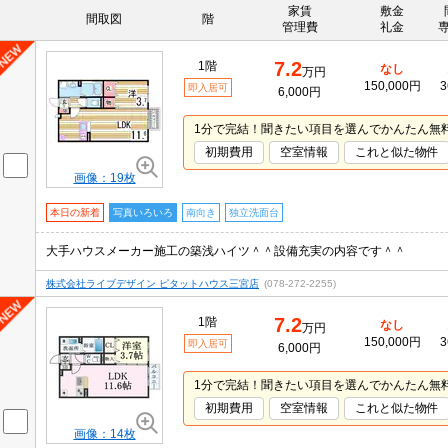
家賃
敷金
間取図
階
管理費
礼金
7.2
1階
なし
万円
150,000円
3
即入居可
6,000円
1分で完結！聞きたい項目を選んでかんたん無
初期費用
空室情報
これと似た物件
画像：19枚
本日の新着
写真いろいろ
南向き
独立洗面台
大手ハウスメーカー施工の築浅ハイツ＾＾設備充実の内容です＾＾
株式会社ライブデザイン ピタットハウス三宮店
(078-272-2255)
7.2
1階
なし
万円
150,000円
3
即入居可
6,000円
1分で完結！聞きたい項目を選んでかんたん無
初期費用
空室情報
これと似た物件
画像：14枚