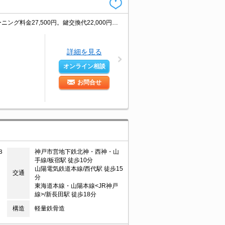
要火災保険。最寄り駅まで徒歩4分！。3沿線利用可能です。退去時、ルームクリーニング料金27,500円。鍵交換代22,000円。インターネット無料。オートロックではじめての一人暮らしも安心でしょ。
詳細を見る
オンライン相談
お問合せ
３
神戸市営地下鉄北神・西神・山
手線/板宿駅 徒歩10分
山陽電気鉄道本線/西代駅 徒歩15
交通
分
東海道本線・山陽本線<JR神戸
線>/新長田駅 徒歩18分
構造
軽量鉄骨造