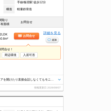
手線/板宿駅 徒歩12分
構造
軽量鉄骨造
間取り
お問合せ
専有面積
詳細を見る
2LDK
お問合せ
50.8m²
追加
料問合せ！
周辺環境
入居可否
こちらの物件から、徒歩3分のところに長田警察署大谷交番があります。ドアを開けたり直接会話しなくてもモニター越しに来訪者を確認できるモニター付きインターホンがあります。洗面化粧台が付いているので、歯ブラシやドライヤーなどをまとめて収納できます。
情報更新日
2026/08/07