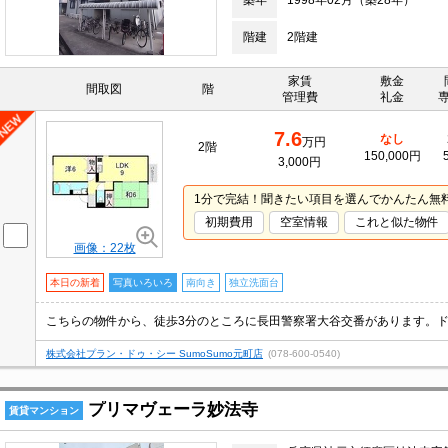
築年
1998年02月（築28年）
階建
2階建
家賃
敷金
間取図
階
管理費
礼金
7.6
なし
万円
2階
150,000円
3,000円
1分で完結！聞きたい項目を選んでかんたん無
初期費用
空室情報
これと似た物件
画像：22枚
本日の新着
写真いろいろ
南向き
独立洗面台
株式会社プラン・ドゥ・シー SumoSumo元町店
(078-600-0540)
プリマヴェーラ妙法寺
賃貸マンション