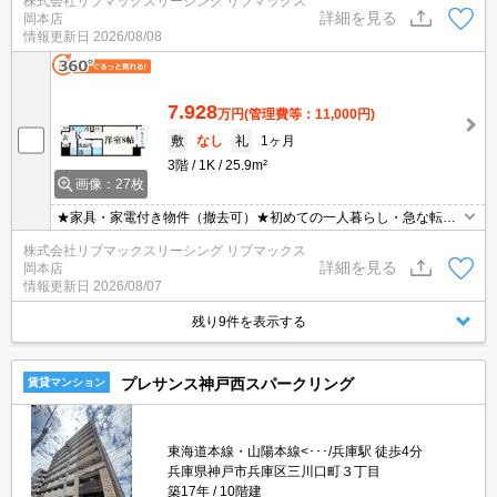
株式会社リブマックスリーシング リブマックス
条件相談可能となっており、モバイルWiFiも無料でレンタル・初期
詳細を見る
岡本店
費用クレジット支払可能です♪問合せ当日でもご対応可能ですが土日
情報更新日
2026/08/08
祝日は混み合いますのでお早めにご予約ください。初期費用クレジ
ット支払可能！
7.928
万円
(管理費等：11,000円)
敷
なし
礼
1ヶ月
3階
1K
25.9m²
画像：27枚
★家具・家電付き物件（撤去可）★初めての一人暮らし・急な転勤
などにオススメ★当社グループ管理のため諸条件相談可能となって
株式会社リブマックスリーシング リブマックス
おり、モバイルWiFiも無料でレンタル・初期費用クレジット支払可
詳細を見る
岡本店
能です♪土日祝日は混み合いますのでお早めにご予約ください。オン
情報更新日
2026/08/07
ライン内覧・契約可能な為一度も来店せずとも問題ありません♪
残り9件を表示する
プレサンス神戸西スパークリング
賃貸マンション
東海道本線・山陽本線<･･･/兵庫駅 徒歩4分
兵庫県神戸市兵庫区三川口町３丁目
築17年
10階建