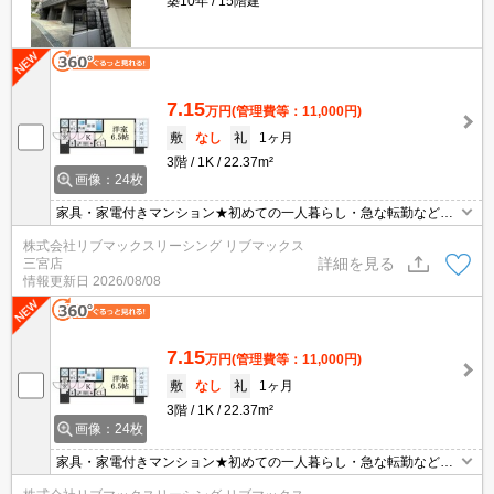
築10年
15階建
7.15
万円
(管理費等：11,000円)
敷
なし
礼
1ヶ月
3階
1K
22.37m²
画像：24枚
家具・家電付きマンション★初めての一人暮らし・急な転勤などに
大人気なマンションとなっております！当社グループ管理のため諸
株式会社リブマックスリーシング リブマックス
条件相談可能となっており、モバイルWiFiも無料でレンタル・初期
詳細を見る
三宮店
費用クレジット支払可能です♪問合せ当日でもご対応可能ですが土日
情報更新日
2026/08/08
祝日は混み合いますのでお早めにご予約ください。初期費用クレジ
ット支払可能！
7.15
万円
(管理費等：11,000円)
敷
なし
礼
1ヶ月
3階
1K
22.37m²
画像：24枚
家具・家電付きマンション★初めての一人暮らし・急な転勤などに
大人気なマンションとなっております！当社グループ管理のため諸