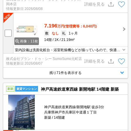
能！オンライン内覧・オンライン契約等弊社に一度も来店せずとも
詳細を見る
岡本店
問題ありません♪弊社ではネットに掲載されている物件も全てご紹介
情報更新日
2026/08/08
可能になりますので気になる物件は全て申し付けください★インタ
ーネット無料★
7.196
万円
(管理費等：6,040円)
敷
なし
礼
1ヶ月
14階
1K
21.19m²
画像：11枚
室内設備は洗面化粧台・浴室乾燥機などが揃っているので、快適に
過ごしやすいお部屋になります。セキュリティ面は、オートロッ
株式会社プラン・ドゥ・シー SumoSumo元町店
ク・TVインターホンなどを設置しているので安全面でも優れており
詳細を見る
情報更新日
2026/08/07
ます。収納はクロゼット・シューズボックスなど豊富なので、衣類
や履き物の整理がしやすく便利です。見た目もキレイで機能的なお
残り71件を表示する
部屋。
神戸高速鉄道東西線 新開地駅 14階建 新築
新築
賃貸マンション
神戸高速鉄道東西線/新開地駅 徒歩3分
兵庫県神戸市兵庫区中道通１丁目
新築
14階建