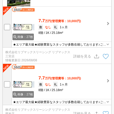
7.7
万円
(管理費等：10,000円)
敷
なし
礼
1ヶ月
8階
1K
25.18m²
画像：27枚
★エリア最大級★経験豊富なスタッフが多数在籍しております♪ご要
望がありましたらお申し付けください！初期費用クレジット支払可
株式会社リブマックスリーシング リブマックス
能！オンライン内覧・オンライン契約等弊社に一度も来店せずとも
詳細を見る
三宮店
問題ありません♪弊社ではネットに掲載されている物件も全てご紹介
情報更新日
2026/08/08
可能になりますので気になる物件は全て申し付けください★
7.7
万円
(管理費等：10,000円)
敷
なし
礼
1ヶ月
8階
1K
25.18m²
画像：27枚
★エリア最大級★経験豊富なスタッフが多数在籍しております♪ご要
望がありましたらお申し付けください！初期費用クレジット支払可
株式会社リブマックスリーシング リブマックス
能！オンライン内覧・オンライン契約等弊社に一度も来店せずとも
詳細を見る
岡本店