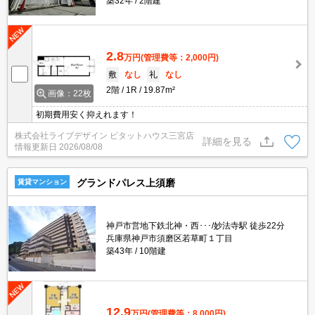
築32年
2階建
2.8
万円
(管理費等：2,000円)
敷
なし
礼
なし
2階
1R
19.87m²
画像：22枚
初期費用安く抑えれます！
株式会社ライブデザイン ピタットハウス三宮店
詳細を見る
情報更新日
2026/08/08
グランドパレス上須磨
賃貸マンション
神戸市営地下鉄北神・西･･･/妙法寺駅 徒歩22分
兵庫県神戸市須磨区若草町１丁目
築43年
10階建
12.9
万円
(管理費等：8,000円)