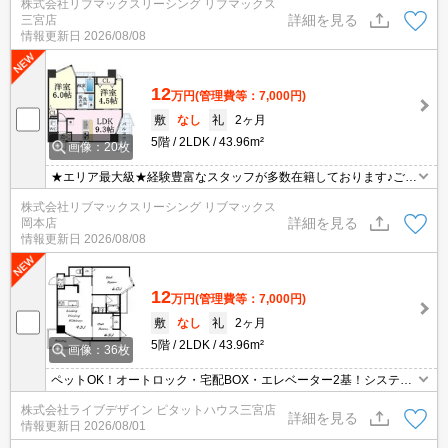
株式会社リブマックスリーシング リブマックス
能！オンライン内覧・オンライン契約等弊社に一度も来店せずとも
詳細を見る
三宮店
問題ありません♪弊社ではネットに掲載されている物件も全てご紹介
情報更新日
2026/08/08
可能になりますので気になる物件は全て申し付けください★
12
万円
(管理費等：7,000円)
敷
なし
礼
2ヶ月
5階
2LDK
43.96m²
画像：20枚
★エリア最大級★経験豊富なスタッフが多数在籍しております♪ご要
望がありましたらお申し付けください！初期費用クレジット支払可
株式会社リブマックスリーシング リブマックス
能！オンライン内覧・オンライン契約等弊社に一度も来店せずとも
詳細を見る
岡本店
問題ありません♪弊社ではネットに掲載されている物件も全てご紹介
情報更新日
2026/08/08
可能になりますので気になる物件は全て申し付けください★
12
万円
(管理費等：7,000円)
敷
なし
礼
2ヶ月
5階
2LDK
43.96m²
画像：36枚
ペットOK！オートロック・宅配BOX・エレベーター2基！システム
キッチン！
株式会社ライブデザイン ピタットハウス三宮店
詳細を見る
情報更新日
2026/08/01