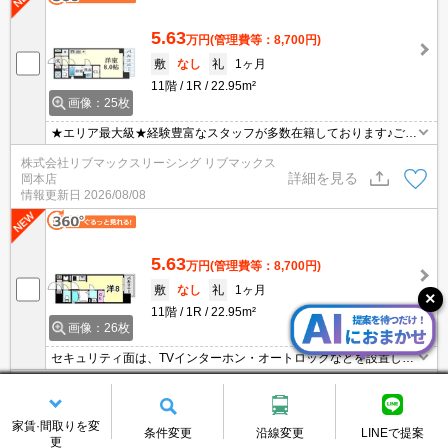
5.63
万円
(管理費等：8,700円)
敷
なし
礼
1ヶ月
11階
1R
22.95m²
画像：25枚
★エリア最大級★経験豊富なスタッフが多数在籍しております♪ご要
望がありましたらお申し付けください！初期費用クレジット支払可
株式会社リブマックスリーシング リブマックス
能！オンライン内覧・オンライン契約等弊社に一度も来店せずとも
詳細を見る
岡本店
問題ありません♪弊社ではネットに掲載されている物件も全てご紹介
情報更新日
2026/08/08
可能になりますので気になる物件は全て申し付けください★
5.63
万円
(管理費等：8,700円)
敷
なし
礼
1ヶ月
11階
1R
22.95m²
画像：26枚
セキュリティ面は、TVインターホン・オートロックなどを設置して
いるので安全面でも優れております。室内設備は洗面所独立・浴室
株式会社プラン・ドゥ・シー SumoSumo元町店
乾燥機など大変充実しております。収納はクロゼット・シューズボ
詳細を見る
情報更新日
2026/08/07
ックスなど豊富なので、衣類や履き物の整理がしやすく便利です。
風通しが良い物件で快適な生活を。二口コンロが付いた物件です。
家賃·間取りを変
条件変更
沿線変更
LINEで提案
残り6件を表示する
更