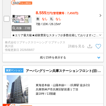
8.555
万円
(管理費等：7,450円)
敷
なし
礼
なし
7階
1DK
26.15m²
画像：23枚
★エリア最大級★経験豊富なスタッフが多数在籍しております♪ご要
望がありましたらお申し付けください！初期費用クレジット支払可
株式会社リブマックスリーシング リブマックス
能！オンライン内覧・オンライン契約等弊社に一度も来店せずとも
詳細を見る
夙川店
問題ありません♪弊社ではネットに掲載されている物件も全てご紹介
情報更新日
2026/08/07
可能になりますので気になる物件は全て申し付けください★
残り15件を表示する
アーバングリーン兵庫ステーションフロント(旧:プロシード兵庫駅前通)
賃貸マンション
東海道本線・山陽本線<･･･/兵庫駅 徒歩2分
兵庫県神戸市兵庫区駅前通１丁目
築18年
13階建