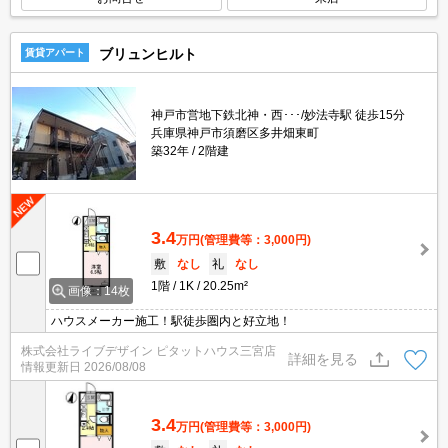
ブリュンヒルト
賃貸アパート
神戸市営地下鉄北神・西･･･/妙法寺駅 徒歩15分
兵庫県神戸市須磨区多井畑東町
築32年
2階建
3.4
万円
(管理費等：3,000円)
敷
なし
礼
なし
1階
1K
20.25m²
画像：14枚
ハウスメーカー施工！駅徒歩圏内と好立地！
株式会社ライブデザイン ピタットハウス三宮店
詳細を見る
情報更新日
2026/08/08
3.4
万円
(管理費等：3,000円)