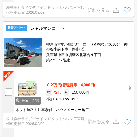
株式会社ライブデザイン ピタットハウス三宮店
詳細を見る
情報更新日
2026/08/08
シャルマンコート
賃貸アパート
神戸市営地下鉄北神・西･･･/名谷駅 バス10分 神
の谷小前下車：停歩6分
兵庫県神戸市須磨区北落合４丁目
築27年
2階建
7.2
万円
(管理費等：4,000円)
敷
なし
礼
150,000円
2階
3DK
55.16m²
画像：27枚
ネット無料！駐車場付！ハウスメーカー施工！
株式会社ライブデザイン ピタットハウス三宮店
詳細を見る
情報更新日
2026/08/08