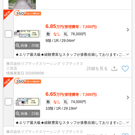
6.85
万円
(管理費等：7,500円)
敷
なし
礼
76,000円
9階
1R
29.04m²
画像：20枚
★エリア最大級★経験豊富なスタッフが多数在籍しております♪ご要
望がありましたらお申し付けください！初期費用クレジット支払可
株式会社リブマックスリーシング リブマックス
能！オンライン内覧・オンライン契約等弊社に一度も来店せずとも
詳細を見る
三宮店
問題ありません♪弊社ではネットに掲載されている物件も全てご紹介
情報更新日
2026/08/08
可能になりますので気になる物件は全て申し付けください★
6.65
万円
(管理費等：7,500円)
敷
なし
礼
74,000円
10階
1R
29.19m²
画像：23枚
★エリア最大級★経験豊富なスタッフが多数在籍しております♪ご要
望がありましたらお申し付けください！初期費用クレジット支払可
株式会社リブマックスリーシング リブマックス
能！オンライン内覧・オンライン契約等弊社に一度も来店せずとも