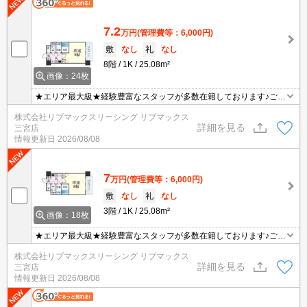
7.2
万円
(管理費等：6,000円)
敷
なし
礼
なし
8階
1K
25.08m²
画像：24枚
★エリア最大級★経験豊富なスタッフが多数在籍しております♪ご要
望がありましたらお申し付けください！初期費用クレジット支払可
株式会社リブマックスリーシング リブマックス
能！オンライン内覧・オンライン契約等弊社に一度も来店せずとも
詳細を見る
三宮店
問題ありません♪弊社ではネットに掲載されている物件も全てご紹介
情報更新日
2026/08/08
可能になりますので気になる物件は全て申し付けください★
7
万円
(管理費等：6,000円)
敷
なし
礼
なし
3階
1K
25.08m²
画像：18枚
★エリア最大級★経験豊富なスタッフが多数在籍しております♪ご要
望がありましたらお申し付けください！初期費用クレジット支払可
株式会社リブマックスリーシング リブマックス
能！オンライン内覧・オンライン契約等弊社に一度も来店せずとも
詳細を見る
三宮店
問題ありません♪弊社ではネットに掲載されている物件も全てご紹介
情報更新日
2026/08/08
可能になりますので気になる物件は全て申し付けください★