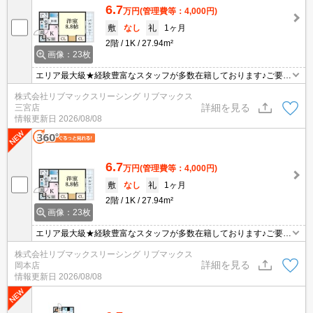
6.7
万円
(管理費等：4,000円)
敷
なし
礼
1ヶ月
2階
1K
27.94m²
画像：23枚
エリア最大級★経験豊富なスタッフが多数在籍しております♪ご要望
がありましたらお申し付けください！初期費用クレジット支払可
株式会社リブマックスリーシング リブマックス
能！オンライン内覧オンライン契約等弊社に一度も来店せずとも問
詳細を見る
三宮店
題ありません♪弊社ではネットに掲載されている物件も全てご紹介可
情報更新日
2026/08/08
能になりますので気になる物件は全て申し付けください★南向きで
日当たり良好です！
6.7
万円
(管理費等：4,000円)
敷
なし
礼
1ヶ月
2階
1K
27.94m²
画像：23枚
エリア最大級★経験豊富なスタッフが多数在籍しております♪ご要望
がありましたらお申し付けください！初期費用クレジット支払可
株式会社リブマックスリーシング リブマックス
能！オンライン内覧オンライン契約等弊社に一度も来店せずとも問
詳細を見る
岡本店
題ありません♪弊社ではネットに掲載されている物件も全てご紹介可
情報更新日
2026/08/08
能になりますので気になる物件は全て申し付けください★南向きで
日当たり良好です！