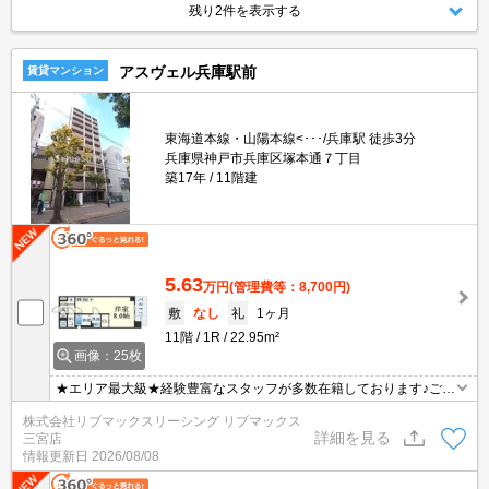
残り2件を表示する
アスヴェル兵庫駅前
賃貸マンション
東海道本線・山陽本線<･･･/兵庫駅 徒歩3分
兵庫県神戸市兵庫区塚本通７丁目
築17年
11階建
5.63
万円
(管理費等：8,700円)
敷
なし
礼
1ヶ月
11階
1R
22.95m²
画像：25枚
★エリア最大級★経験豊富なスタッフが多数在籍しております♪ご要
望がありましたらお申し付けください！初期費用クレジット支払可
株式会社リブマックスリーシング リブマックス
能！オンライン内覧・オンライン契約等弊社に一度も来店せずとも
詳細を見る
三宮店
問題ありません♪弊社ではネットに掲載されている物件も全てご紹介
情報更新日
2026/08/08
可能になりますので気になる物件は全て申し付けください★