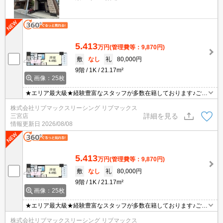
5.413
万円
(管理費等：9,870円)
敷
なし
礼
80,000円
9階
1K
21.17m²
画像：25枚
★エリア最大級★経験豊富なスタッフが多数在籍しております♪ご要
望がありましたらお申し付けください！初期費用クレジット支払可
株式会社リブマックスリーシング リブマックス
能！オンライン内覧・オンライン契約等弊社に一度も来店せずとも
詳細を見る
三宮店
問題ありません♪弊社ではネットに掲載されている物件も全てご紹介
情報更新日
2026/08/08
可能になりますので気になる物件は全て申し付けください★インタ
ーネット無料★
5.413
万円
(管理費等：9,870円)
敷
なし
礼
80,000円
9階
1K
21.17m²
画像：25枚
★エリア最大級★経験豊富なスタッフが多数在籍しております♪ご要
望がありましたらお申し付けください！初期費用クレジット支払可
株式会社リブマックスリーシング リブマックス
能！オンライン内覧・オンライン契約等弊社に一度も来店せずとも