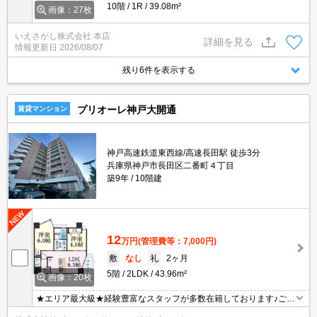
10階
1R
39.08m²
画像：27枚
いえさがし株式会社 本店
詳細を見る
情報更新日
2026/08/07
残り6件を表示する
プリオーレ神戸大開通
賃貸マンション
神戸高速鉄道東西線/高速長田駅 徒歩3分
兵庫県神戸市長田区二番町４丁目
築9年
10階建
12
万円
(管理費等：7,000円)
敷
なし
礼
2ヶ月
5階
2LDK
43.96m²
画像：20枚
★エリア最大級★経験豊富なスタッフが多数在籍しております♪ご要
望がありましたらお申し付けください！初期費用クレジット支払可