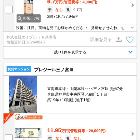
6.7
万円
(管理費等：4,000円)
敷
なし
礼
6.7万
2階
1K
27.94m²
画像：7枚
設備に注目。実物を見てお確かめください。見逃せませんね。ちょ
っと広めのお部屋をお探しのあなたへ。
株式会社エイブル ＪＲ兵庫店
詳細を見る
情報更新日
2026/08/07
残り1件を表示する
プレジール三ノ宮Ⅲ
賃貸マンション
東海道本線・山陽本線<･･･/三ノ宮駅 徒歩7分
兵庫県神戸市中央区琴ノ緒町１丁目
築19年
10階建 (地下1階)
11.95
万円
(管理費等：20,000円)
敷
なし
礼
なし