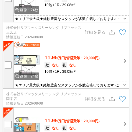
10階
1R
39.08m²
画像：24枚
★エリア最大級★経験豊富なスタッフが多数在籍しております♪ご要
望がありましたらお申し付けください！初期費用クレジット支払可
株式会社リブマックスリーシング リブマックス
能！オンライン内覧・オンライン契約等弊社に一度も来店せずとも
詳細を見る
三宮店
問題ありません♪弊社ではネットに掲載されている物件も全てご紹介
情報更新日
2026/08/08
可能になりますので気になる物件は全て申し付けください★
11.95
万円
(管理費等：20,000円)
敷
なし
礼
なし
10階
1R
39.08m²
画像：24枚
★エリア最大級★経験豊富なスタッフが多数在籍しております♪ご要
望がありましたらお申し付けください！初期費用クレジット支払可
株式会社リブマックスリーシング リブマックス
能！オンライン内覧・オンライン契約等弊社に一度も来店せずとも
詳細を見る
岡本店
問題ありません♪弊社ではネットに掲載されている物件も全てご紹介
情報更新日
2026/08/08
可能になりますので気になる物件は全て申し付けください★
11.95
万円
(管理費等：20,000円)
敷
なし
礼
なし