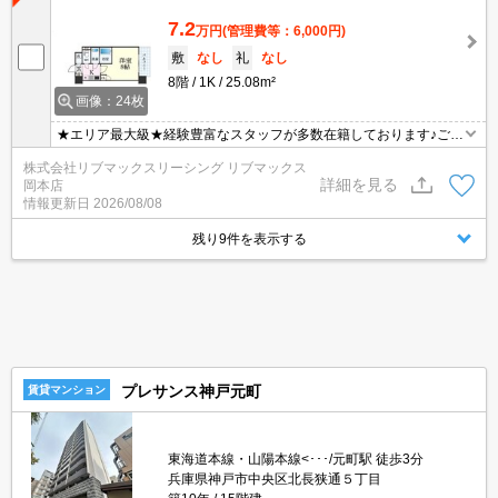
7.2
万円
(管理費等：6,000円)
敷
なし
礼
なし
8階
1K
25.08m²
画像：24枚
★エリア最大級★経験豊富なスタッフが多数在籍しております♪ご要
望がありましたらお申し付けください！初期費用クレジット支払可
株式会社リブマックスリーシング リブマックス
能！オンライン内覧・オンライン契約等弊社に一度も来店せずとも
詳細を見る
岡本店
問題ありません♪弊社ではネットに掲載されている物件も全てご紹介
情報更新日
2026/08/08
可能になりますので気になる物件は全て申し付けください★
残り9件を表示する
プレサンス神戸元町
賃貸マンション
東海道本線・山陽本線<･･･/元町駅 徒歩3分
兵庫県神戸市中央区北長狭通５丁目