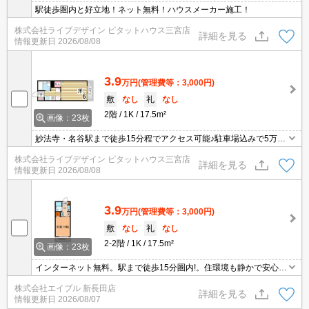
駅徒歩圏内と好立地！ネット無料！ハウスメーカー施工！
株式会社ライブデザイン ピタットハウス三宮店
詳細を見る
情報更新日
2026/08/08
3.9
万円
(管理費等：3,000円)
敷
なし
礼
なし
2階
1K
17.5m²
画像：23枚
妙法寺・名谷駅まで徒歩15分程でアクセス可能♪駐車場込みで5万円
以下の家賃が魅力ですね♪
株式会社ライブデザイン ピタットハウス三宮店
詳細を見る
情報更新日
2026/08/08
3.9
万円
(管理費等：3,000円)
敷
なし
礼
なし
2-2階
1K
17.5m²
画像：23枚
インターネット無料。駅まで徒歩15分圏内!。住環境も静かで安心で
すよ。生活便利な立地です。宅配ボックスあり。初めての一人暮ら
株式会社エイブル 新長田店
しはこのお部屋から。過ごしやすい生活環境が整っています。室内
詳細を見る
情報更新日
2026/08/07
洗濯機置場。