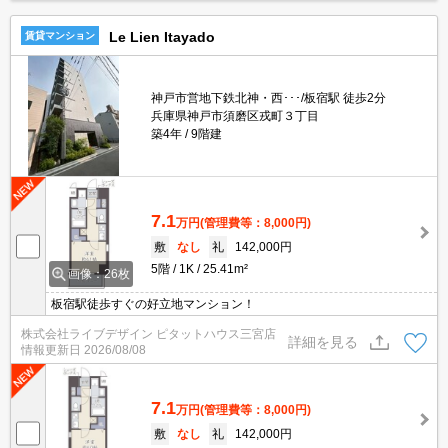
Le Lien Itayado
賃貸マンション
神戸市営地下鉄北神・西･･･/板宿駅 徒歩2分
兵庫県神戸市須磨区戎町３丁目
築4年
9階建
7.1
万円
(管理費等：8,000円)
敷
なし
礼
142,000円
5階
1K
25.41m²
画像：26枚
板宿駅徒歩すぐの好立地マンション！
株式会社ライブデザイン ピタットハウス三宮店
詳細を見る
情報更新日
2026/08/08
7.1
万円
(管理費等：8,000円)
敷
なし
礼
142,000円