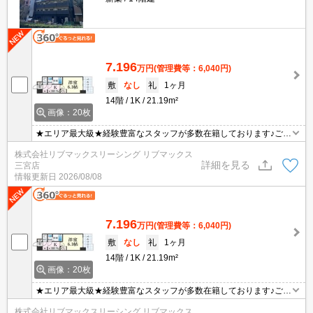
7.196
万円
(管理費等：6,040円)
敷
なし
礼
1ヶ月
14階
1K
21.19m²
画像：20枚
★エリア最大級★経験豊富なスタッフが多数在籍しております♪ご要
望がありましたらお申し付けください！初期費用クレジット支払可
株式会社リブマックスリーシング リブマックス
能！オンライン内覧・オンライン契約等弊社に一度も来店せずとも
詳細を見る
三宮店
問題ありません♪弊社ではネットに掲載されている物件も全てご紹介
情報更新日
2026/08/08
可能になりますので気になる物件は全て申し付けください★インタ
ーネット無料★
7.196
万円
(管理費等：6,040円)
敷
なし
礼
1ヶ月
14階
1K
21.19m²
画像：20枚
★エリア最大級★経験豊富なスタッフが多数在籍しております♪ご要
望がありましたらお申し付けください！初期費用クレジット支払可
株式会社リブマックスリーシング リブマックス