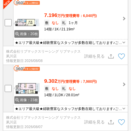
7.196
万円
(管理費等：6,040円)
敷
なし
礼
1ヶ月
14階
1K
21.19m²
画像：20枚
★エリア最大級★経験豊富なスタッフが多数在籍しております♪ご要
望がありましたらお申し付けください！初期費用クレジット支払可
株式会社リブマックスリーシング リブマックス
能！オンライン内覧・オンライン契約等弊社に一度も来店せずとも
詳細を見る
夙川店
問題ありません♪弊社ではネットに掲載されている物件も全てご紹介
情報更新日
2026/08/08
可能になりますので気になる物件は全て申し付けください★インタ
ーネット無料★
9.302
万円
(管理費等：7,980円)
敷
なし
礼
なし
14階
1LDK
28.01m²
画像：23枚
★エリア最大級★経験豊富なスタッフが多数在籍しております♪ご要
望がありましたらお申し付けください！初期費用クレジット支払可
株式会社リブマックスリーシング リブマックス
能！オンライン内覧・オンライン契約等弊社に一度も来店せずとも
詳細を見る
夙川店
問題ありません♪弊社ではネットに掲載されている物件も全てご紹介
情報更新日
2026/08/07
可能になりますので気になる物件は全て申し付けください★