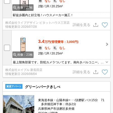
敷
なし
礼
なし
2階
1R
20.25m²
画像：27枚
駅徒歩圏内と好立地！ハウスメーカー施工！
株式会社ライブデザイン ピタットハウス三宮店
詳細を見る
情報更新日
2026/07/28
3.4
万円
(管理費等：3,000円)
敷
なし
礼
なし
2階
1R
20.25m²
画像：23枚
最上階角部屋です。防犯カメラついてます。南向きバルコニー。バ
ス・トイレ別。室内に洗濯機置場あり。エアコン1基付き。照明器
株式会社エイブル 新長田店
具付き。この部屋で一人暮らしをEnjoy。ぜひお問い合わせくださ
詳細を見る
情報更新日
2026/08/04
い!。
グリーンパークきしべ
賃貸アパート
東海道本線・山陽本線<･･･/須磨駅 バス15分 71
多井畑厄神下車：停歩2分
兵庫県神戸市須磨区多井畑