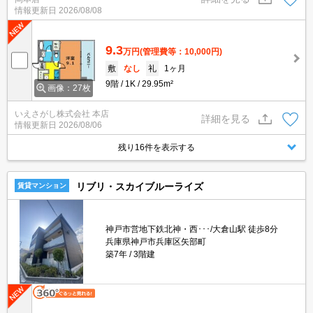
問題ありません♪弊社ではネットに掲載されている物件も全てご紹介
情報更新日
2026/08/08
可能になりますので気になる物件は全て申し付けください★
9.3
万円
(管理費等：10,000円)
敷
なし
礼
1ヶ月
9階
1K
29.95m²
画像：27枚
いえさがし株式会社 本店
詳細を見る
情報更新日
2026/08/06
残り16件を表示する
リブリ・スカイブルーライズ
賃貸マンション
神戸市営地下鉄北神・西･･･/大倉山駅 徒歩8分
兵庫県神戸市兵庫区矢部町
築7年
3階建