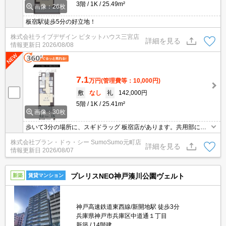
3階
1K
25.49m²
画像：26枚
板宿駅徒歩5分の好立地！
株式会社ライブデザイン ピタットハウス三宮店
詳細を見る
情報更新日
2026/08/08
7.1
万円
(管理費等：10,000円)
敷
なし
礼
142,000円
5階
1K
25.41m²
画像：30枚
歩いて3分の場所に、スギドラッグ 板宿店があります。共用部には
宅配ボックスが備え付けられているため、外出が多い方でも荷物を
株式会社プラン・ドゥ・シー SumoSumo元町店
受け取ることができます。セキュリティ面は、TVインターホン・オ
詳細を見る
情報更新日
2026/08/07
ートロックなどを設置しているので安全面でも優れております。イ
ンターネットをご利用いただけます。
プレリスNEO神戸湊川公園ヴェルト
新築
賃貸マンション
神戸高速鉄道東西線/新開地駅 徒歩3分
兵庫県神戸市兵庫区中道通１丁目
新築
14階建