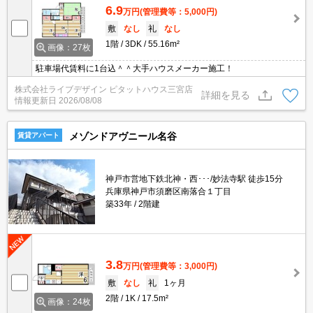
6.9
万円
(管理費等：5,000円)
敷
なし
礼
なし
1階
3DK
55.16m²
画像：27枚
駐車場代賃料に1台込＾＾大手ハウスメーカー施工！
株式会社ライブデザイン ピタットハウス三宮店
詳細を見る
情報更新日
2026/08/08
メゾンドアヴニール名谷
賃貸アパート
神戸市営地下鉄北神・西･･･/妙法寺駅 徒歩15分
兵庫県神戸市須磨区南落合１丁目
築33年
2階建
3.8
万円
(管理費等：3,000円)
敷
なし
礼
1ヶ月
2階
1K
17.5m²
画像：24枚