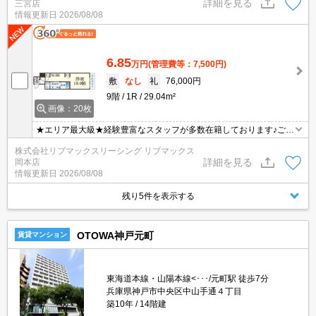
詳細を見る
三宮店
問題ありません♪弊社ではネットに掲載されている物件も全てご紹介
情報更新日
2026/08/08
可能になりますので気になる物件は全て申し付けください★
6.85
万円
(管理費等：7,500円)
敷
なし
礼
76,000円
9階
1R
29.04m²
画像：20枚
★エリア最大級★経験豊富なスタッフが多数在籍しております♪ご要
望がありましたらお申し付けください！初期費用クレジット支払可
株式会社リブマックスリーシング リブマックス
能！オンライン内覧・オンライン契約等弊社に一度も来店せずとも
詳細を見る
岡本店
問題ありません♪弊社ではネットに掲載されている物件も全てご紹介
情報更新日
2026/08/08
可能になりますので気になる物件は全て申し付けください★
残り5件を表示する
OTOWA神戸元町
賃貸マンション
東海道本線・山陽本線<･･･/元町駅 徒歩7分
兵庫県神戸市中央区中山手通４丁目
築10年
14階建