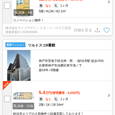
敷
なし
礼
1ヶ月
5階
4LDK
82.1m²
画像：4枚
リノベーション物件！
株式会社ライブデザイン ピタットハウス三宮店
詳細を見る
情報更新日
2026/08/08
ツルトスコII番館
賃貸マンション
神戸市営地下鉄北神・西･･･/妙法寺駅 徒歩19分
兵庫県神戸市須磨区車字潰ノ下
築16年
6階建
5.4
万円
(管理費等：6,000円)
敷
なし
礼
1ヶ月
2階
1K
28.34m²
画像：32枚
妙法寺エリアの人気物件☆設備充実しております！