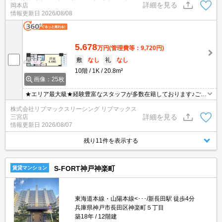
詳細を見る
岡本店
問題ありません♪弊社ではネットに掲載されている物件も全てご紹介
情報更新日
2026/08/08
可能になりますので気になる物件は全て申し付けください★インタ
ーネット無料★
5.678
万円
(管理費等：9,720円)
敷
なし
礼
なし
10階
1K
20.8m²
画像：25枚
★エリア最大級★経験豊富なスタッフが多数在籍しております♪ご要
望がありましたらお申し付けください！初期費用クレジット支払可
株式会社リブマックスリーシング リブマックス
能！オンライン内覧・オンライン契約等弊社に一度も来店せずとも
詳細を見る
三宮店
問題ありません♪弊社ではネットに掲載されている物件も全てご紹介
情報更新日
2026/08/07
可能になりますので気になる物件は全て申し付けください★
残り11件を表示する
S-FORT神戸神楽町
賃貸マンション
東海道本線・山陽本線<･･･/新長田駅 徒歩4分
兵庫県神戸市長田区神楽町５丁目
築18年
12階建