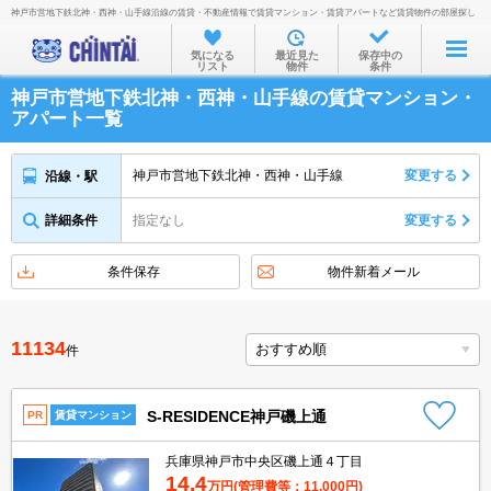
神戸市営地下鉄北神・西神・山手線沿線の賃貸・不動産情報で賃貸マンション・賃貸アパートなど賃貸物件の部屋探し
お部屋を探す
気になる
最近見た
保存中の
リスト
物件
条件
沿線・駅から
神戸市営地下鉄北神・西神・山手線の賃貸マンション・
住所から
アパート一覧
家賃相場から
神戸市営地下鉄北神・西神・山手線
変更する
沿線・駅
通勤通学時間から
詳細条件
指定なし
変更する
物件特集から
不動産会社から
条件保存
物件新着メール
TOP
11134
件
S-RESIDENCE神戸磯上通
PR
賃貸マンション
兵庫県神戸市中央区磯上通４丁目
14.4
万円
(管理費等：11,000円)