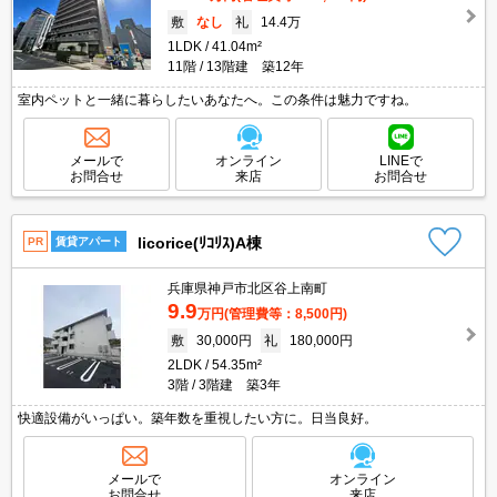
敷
なし
礼
14.4万
1LDK
41.04m²
11階
13階建 築12年
室内ペットと一緒に暮らしたいあなたへ。この条件は魅力ですね。
メールで
オンライン
LINEで
お問合せ
来店
お問合せ
licorice(ﾘｺﾘｽ)A棟
PR
賃貸アパート
兵庫県神戸市北区谷上南町
9.9
万円
(管理費等：8,500円)
敷
30,000円
礼
180,000円
2LDK
54.35m²
3階
3階建 築3年
快適設備がいっぱい。築年数を重視したい方に。日当良好。
メールで
オンライン
お問合せ
来店