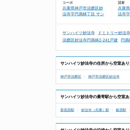
コーポ
貸家
兵庫県神戸市須磨区妙
兵庫県
法寺字円満林丁目 サン
法寺字
ハイツ妙法寺
23-4
サンハイツ妙法寺
ドミトリー妙法
須磨区妙法寺円満林2-241戸建
円満
サンハイツ妙法寺の住所から空室あり
神戸市須磨区
神戸市須磨区妙法寺
サンハイツ妙法寺の最寄駅から空室あ
新長田駅
妙法寺（兵庫）駅
板宿駅
サンハイツ妙法寺の沿線から空室あり