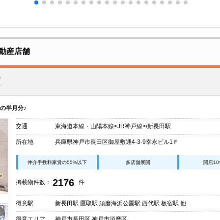
動産店舗
店
の半月分♪
交通
東海道本線・山陽本線<JR神戸線>/新長田駅
所在地
兵庫県神戸市長田区御屋敷通4-3-9幸永ビル1Ｆ
仲介手数料家賃の55%以下
多店舗展開
開店1
2176
掲載物件数：
件
得意駅
新長田駅 鷹取駅 須磨海浜公園駅 西代駅 板宿駅 他
得意エリア
神戸市長田区 神戸市須磨区