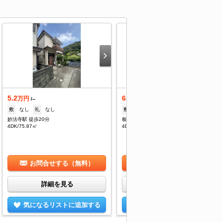
5.2
6.1
万円
万円
/--
/--
敷
なし
礼
なし
敷
なし
礼
なし
妙法寺駅 徒歩20分
板宿駅 徒歩17分
4DK/75.87㎡
4DK/75.87㎡
お問合せする（無料）
お問合せする（無料）
詳細を見る
詳細を見る
気になるリストに追加する
気になるリストに追加する