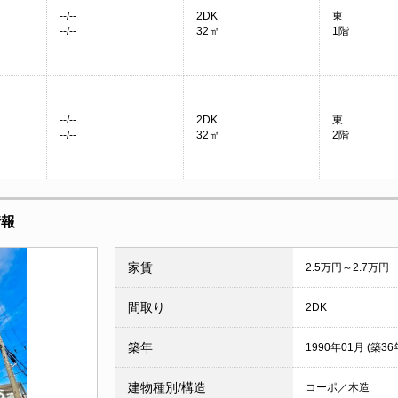
--/--
2DK
東
--/--
32㎡
1階
--/--
2DK
東
--/--
32㎡
2階
情報
家賃
2.5万円～2.7万円
間取り
2DK
築年
1990年01月 (築36
建物種別/構造
コーポ／木造