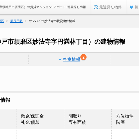
最近見た物件
気
庫県神戸市須磨区）の賃貸マンション･アパート･部屋探し情報
磨区
新長田駅
サンハイツ妙法寺の賃貸物件情報
神戸市須磨区妙法寺字円満林丁目）の建物情報
2
空室情報
室情報
敷金/保証金
間取り
方位物件
礼金/償却
専有面積
階層