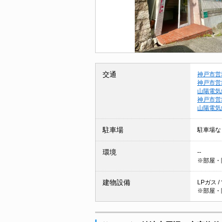
交通
神戸市営
神戸市営
山陽電気
神戸市営
山陽電気
駐車場
駐車場な
環境
--
※部屋・
建物設備
LPガス /
※部屋・