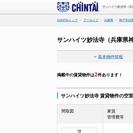
サンハイツ妙法寺（兵
CHINTAIトップ
アーカイブ
兵庫県
神戸市須
サンハイツ妙法寺（兵庫県
基本物件情報
2
掲載中の賃貸物件は
件あります！
サンハイツ妙法寺 賃貸物件の空
間取図
家賃
管理費等