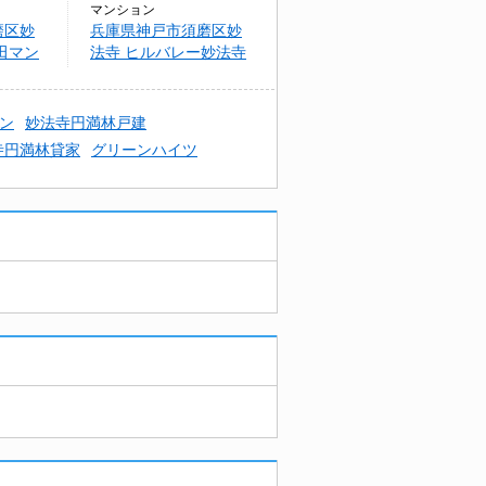
マンション
磨区妙
兵庫県神戸市須磨区妙
田マン
法寺 ヒルバレー妙法寺
駅前
ン
妙法寺円満林戸建
寺円満林貸家
グリーンハイツ