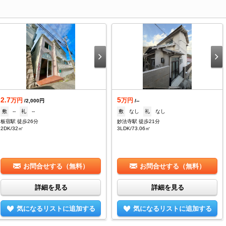
2.7
5
万円
万円
/2,000円
/--
敷
--
礼
--
敷
なし
礼
なし
板宿駅 徒歩26分
妙法寺駅 徒歩21分
2DK/32㎡
3LDK/73.06㎡
お問合せする（無料）
お問合せする（無料）
詳細を見る
詳細を見る
気になるリストに追加する
気になるリストに追加する