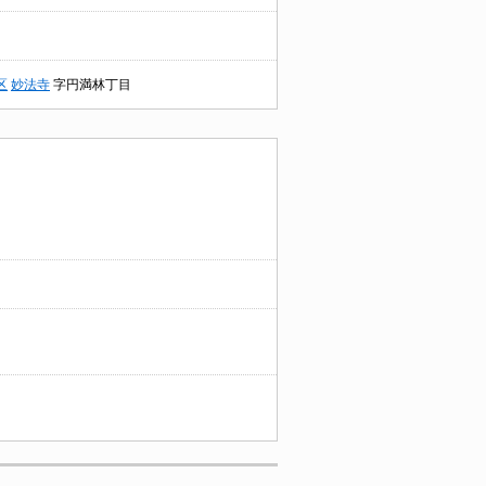
区
妙法寺
字円満林丁目