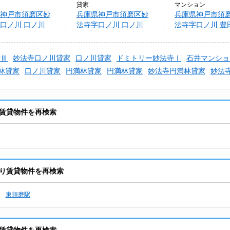
貸家
マンション
神戸市須磨区妙
兵庫県神戸市須磨区妙
兵庫県神戸市須
口ノ川 口ノ川
法寺字口ノ川 口ノ川
法寺字口ノ川 豊
戸建
22-24戸建
ション
寺Ⅲ
妙法寺口ノ川貸家
口ノ川貸家
ドミトリー妙法寺Ⅰ
石井マンショ
林貸家
口ノ川貸家
円満林貸家
円満林貸家
妙法寺円満林貸家
妙法
賃貸物件を再検索
り賃貸物件を再検索
東須磨駅
賃貸物件を再検索