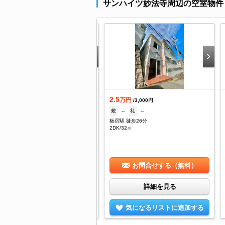
サンハイツ妙法寺周辺の空室物件
.8
2.5
万円
万円
/2,200円
/3,000円
なし
礼
50,000円
敷
--
礼
--
法寺駅 徒歩17分
板宿駅 徒歩26分
DK/27㎡
2DK/32㎡
お問合せする（無料）
お問合せする（無料）
詳細を見る
詳細を見る
気になるリストに追加する
気になるリストに追加する