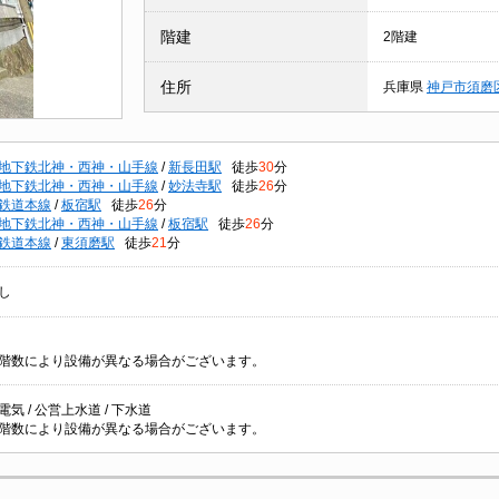
階建
2階建
住所
兵庫県
神戸市須磨
地下鉄北神・西神・山手線
/
新長田駅
徒歩
30
分
地下鉄北神・西神・山手線
/
妙法寺駅
徒歩
26
分
鉄道本線
/
板宿駅
徒歩
26
分
地下鉄北神・西神・山手線
/
板宿駅
徒歩
26
分
鉄道本線
/
東須磨駅
徒歩
21
分
し
階数により設備が異なる場合がございます。
 電気 / 公営上水道 / 下水道
階数により設備が異なる場合がございます。