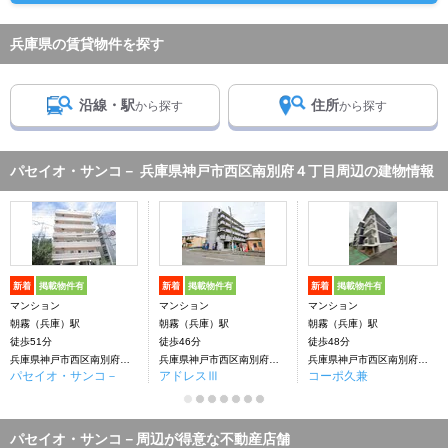
兵庫県の賃貸物件を探す
沿線・駅
住所
から探す
から探す
パセイオ・サンコ－ 兵庫県神戸市西区南別府４丁目周辺の建物情報
新着
掲載物件有
新着
掲載物件有
新着
掲載物件有
マンション
マンション
マンション
朝霧（兵庫）駅
朝霧（兵庫）駅
朝霧（兵庫）駅
徒歩51分
徒歩46分
徒歩48分
兵庫県神戸市西区南別府４丁目
兵庫県神戸市西区南別府３丁目
兵庫県神戸市西区南別府３丁目
パセイオ・サンコ－
アドレスⅢ
コーポ久兼
パセイオ・サンコ－周辺が得意な不動産店舗