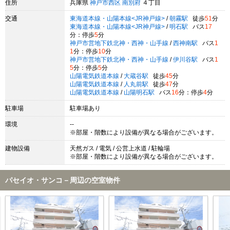
住所
兵庫県
神戸市西区
南別府
４丁目
交通
東海道本線・山陽本線<JR神戸線>
/
朝霧駅
徒歩
51
分
東海道本線・山陽本線<JR神戸線>
/
明石駅
バス
17
分：停歩
5
分
神戸市営地下鉄北神・西神・山手線
/
西神南駅
バス
1
1
分：停歩
10
分
神戸市営地下鉄北神・西神・山手線
/
伊川谷駅
バス
1
5
分：停歩
5
分
山陽電気鉄道本線
/
大蔵谷駅
徒歩
45
分
山陽電気鉄道本線
/
人丸前駅
徒歩
47
分
山陽電気鉄道本線
/
山陽明石駅
バス
16
分：停歩
4
分
駐車場
駐車場あり
環境
--
※部屋・階数により設備が異なる場合がございます。
建物設備
天然ガス / 電気 / 公営上水道 / 駐輪場
※部屋・階数により設備が異なる場合がございます。
パセイオ・サンコ－周辺の空室物件