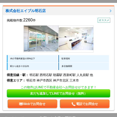
株式会社エイブル明石店
2260
掲載物件数:
件
オススメ
仲介手数料家賃の55%以下
駐車場有
駅から徒歩３分以内
多店舗展開
得意沿線・駅：
明石駅 西明石駅 朝霧駅 西新町駅 人丸前駅 他
得意エリア：
明石市 神戸市西区 神戸市北区 三木市
この物件はLINEで不動産会社へお問合せができます！
友だち追加してLINEでお問合せ（無料）
Webでお問合せ
電話でお問合せ