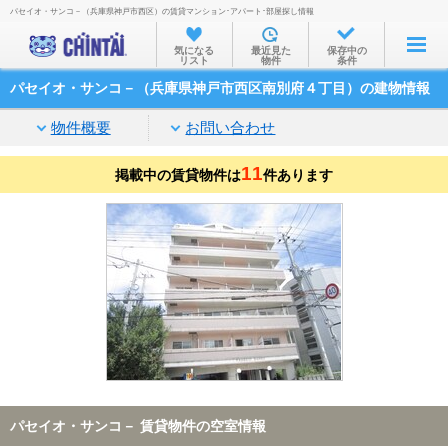
パセイオ・サンコ－（兵庫県神戸市西区）の賃貸マンション･アパート･部屋探し情報
お部屋を探す
気になる
最近見た
保存中の
リスト
物件
条件
沿線・駅から
パセイオ・サンコ－（兵庫県神戸市西区南別府４丁目）の建物情報
住所から
物件概要
お問い合わせ
家賃相場から
11
掲載中の賃貸物件は
通勤通学時間から
件あります
物件特集から
不動産会社から
TOP
パセイオ・サンコ－ 賃貸物件の空室情報