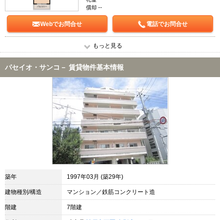
償却 --
Webでお問合せ
電話でお問合せ
もっと見る
パセイオ・サンコ－ 賃貸物件基本情報
築年
1997年03月 (築29年)
建物種別/構造
マンション／鉄筋コンクリート造
階建
7階建