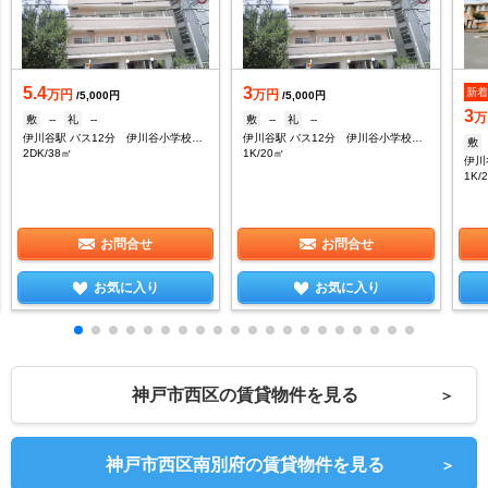
5.4
3
新
万円
万円
/5,000円
/5,000円
3
万
敷
--
礼
--
敷
--
礼
--
伊川谷駅 バス12分 伊川谷小学校下車：停歩5分
伊川谷駅 バス12分 伊川谷小学校下車：停歩5分
敷
2DK/38㎡
1K/20㎡
1K/
お問合せ
お問合せ
お気に入り
お気に入り
神戸市西区の賃貸物件を見る
＞
神戸市西区南別府の賃貸物件を見る
＞