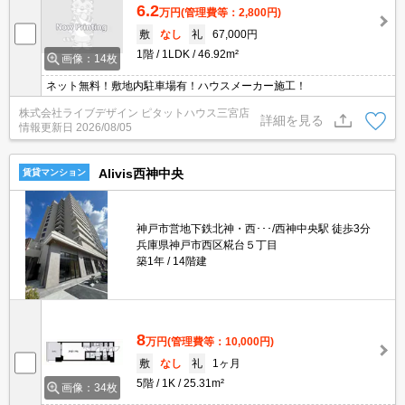
6.2
万円
(管理費等：2,800円)
敷
なし
礼
67,000円
1階
1LDK
46.92m²
画像：14枚
ネット無料！敷地内駐車場有！ハウスメーカー施工！
株式会社ライブデザイン ピタットハウス三宮店
詳細を見る
情報更新日
2026/08/05
Alivis西神中央
賃貸マンション
神戸市営地下鉄北神・西･･･/西神中央駅 徒歩3分
兵庫県神戸市西区糀台５丁目
築1年
14階建
8
万円
(管理費等：10,000円)
敷
なし
礼
1ヶ月
5階
1K
25.31m²
画像：34枚