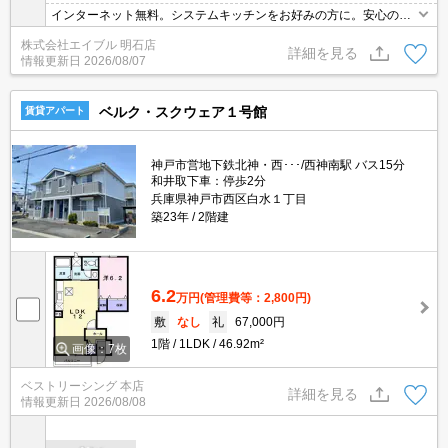
インターネット無料。システムキッチンをお好みの方に。安心のRC
造。南向きベランダで日当たりもGOOD。実物を見てお確かめくだ
株式会社エイブル 明石店
さい。ぜひお問い合わせください!。
詳細を見る
情報更新日
2026/08/07
ベルク・スクウェア１号館
賃貸アパート
神戸市営地下鉄北神・西･･･/西神南駅 バス15分
和井取下車：停歩2分
兵庫県神戸市西区白水１丁目
築23年
2階建
6.2
万円
(管理費等：2,800円)
敷
なし
礼
67,000円
1階
1LDK
46.92m²
画像：7枚
ベストリーシング 本店
詳細を見る
情報更新日
2026/08/08