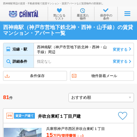
西神南駅周辺の賃貸・不動産情報で賃貸マンション・賃貸アパートなど賃貸物件の部屋探し
お部屋を探す
気になる
最近見た
保存中の
リスト
物件
条件
沿線・駅から
西神南駅（神戸市営地下鉄北神・西神・山手線）の賃貸
住所から
マンション・アパート一覧
家賃相場から
西神南駅（神戸市営地下鉄北神・西神・山
沿線・駅
変更する
手線）周辺
通勤通学時間から
詳細条件
指定なし
変更する
物件特集から
不動産会社から
条件保存
物件新着メール
TOP
81
件
井吹台東町１丁目戸建
PR
賃貸一戸建て
兵庫県神戸市西区井吹台東町１丁目
15
万円
(管理費等：--)