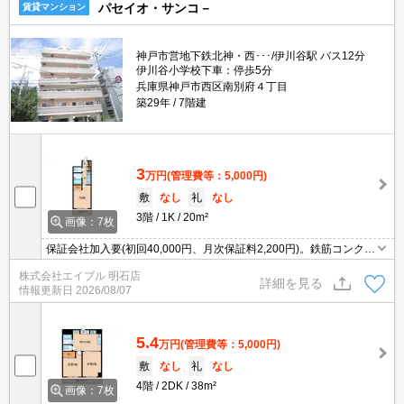
パセイオ・サンコ－
賃貸マンション
神戸市営地下鉄北神・西･･･/伊川谷駅 バス12分
伊川谷小学校下車：停歩5分
兵庫県神戸市西区南別府４丁目
築29年
7階建
3
万円
(管理費等：5,000円)
敷
なし
礼
なし
3階
1K
20m²
画像：7枚
保証会社加入要(初回40,000円、月次保証料2,200円)。鉄筋コンクリ
ート造。エレベーター付きのマンションタイプ。インターネット無
株式会社エイブル 明石店
料で使い放題。バイク置き場あり。敷金・礼金0物件です!。
詳細を見る
情報更新日
2026/08/07
5.4
万円
(管理費等：5,000円)
敷
なし
礼
なし
4階
2DK
38m²
画像：7枚