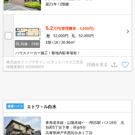
築21年
2階建
5.2
万円
(管理費等：4,000円)
敷
52,000円
礼
52,000円
1階
1K
30.96m²
画像：29枚
ハウスメーカー施工！敷地内駐車場有！
株式会社ライブデザイン ピタットハウス三宮店
詳細を見る
情報更新日
2026/08/03
エトワ－ル白水
賃貸ハイツ
東海道本線・山陽本線<･･･/明石駅 バス18分 北
別府5丁目下車：停歩9分
兵庫県神戸市西区白水１丁目