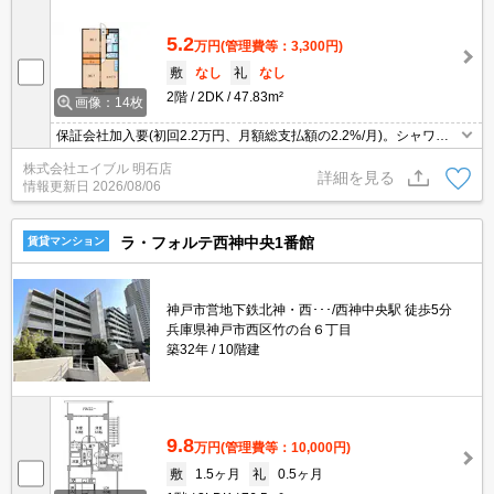
5.2
万円
(管理費等：3,300円)
敷
なし
礼
なし
2階
2DK
47.83m²
画像：14枚
保証会社加入要(初回2.2万円、月額総支払額の2.2%/月)。シャワー
付独立洗面台。都市ガス使用。エアコン付き。角部屋をお探しの方
株式会社エイブル 明石店
に。温水洗浄便座付き。保証人不要。
詳細を見る
情報更新日
2026/08/06
ラ・フォルテ西神中央1番館
賃貸マンション
神戸市営地下鉄北神・西･･･/西神中央駅 徒歩5分
兵庫県神戸市西区竹の台６丁目
築32年
10階建
9.8
万円
(管理費等：10,000円)
敷
1.5ヶ月
礼
0.5ヶ月