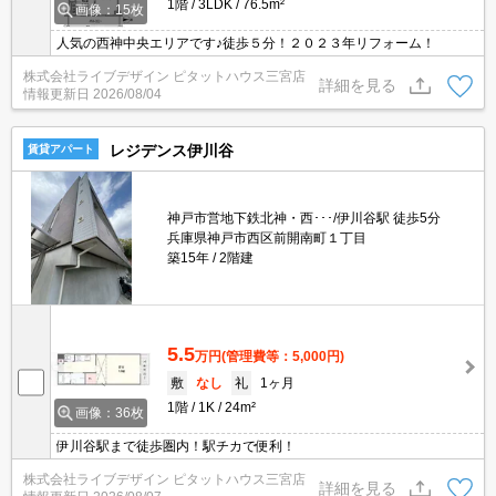
1階
3LDK
76.5m²
画像：15枚
人気の西神中央エリアです♪徒歩５分！２０２３年リフォーム！
株式会社ライブデザイン ピタットハウス三宮店
詳細を見る
情報更新日
2026/08/04
レジデンス伊川谷
賃貸アパート
神戸市営地下鉄北神・西･･･/伊川谷駅 徒歩5分
兵庫県神戸市西区前開南町１丁目
築15年
2階建
5.5
万円
(管理費等：5,000円)
敷
なし
礼
1ヶ月
1階
1K
24m²
画像：36枚
伊川谷駅まで徒歩圏内！駅チカで便利！
株式会社ライブデザイン ピタットハウス三宮店
詳細を見る