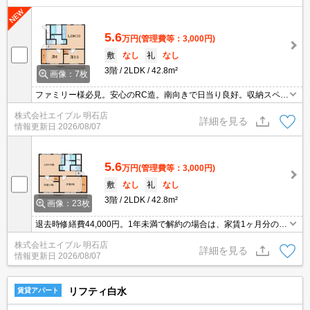
5.6
万円
(管理費等：3,000円)
敷
なし
礼
なし
3階
2LDK
42.8m²
画像：7枚
ファミリー様必見。安心のRC造。南向きで日当り良好。収納スペー
スが充実。システムキッチンで料理もバッチリ!。自治会費300円/
株式会社エイブル 明石店
月。サポートシステム加入要880円/月。退去時清掃費44,000円。
詳細を見る
情報更新日
2026/08/07
5.6
万円
(管理費等：3,000円)
敷
なし
礼
なし
3階
2LDK
42.8m²
画像：23枚
退去時修繕費44,000円。1年未満で解約の場合は、家賃1ヶ月分の違
約金。全戸南向き。システムキッチンをお好みの方に。広々リビン
株式会社エイブル 明石店
グがいいですね。6ヶ月未満の解約時、違約金2ヶ月分発生。
詳細を見る
情報更新日
2026/08/07
リフティ白水
賃貸アパート