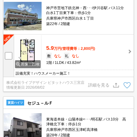
神戸市営地下鉄北神・西･･･/伊川谷駅 バス11分
白水1丁目東下車：停歩1分
兵庫県神戸市西区白水１丁目
築22年
2階建
5.9
万円
(管理費等：2,800円)
敷
なし
礼
なし
1階
1LDK
43.82m²
画像：21枚
設備充実！ハウスメーカー施工！
株式会社ライブデザイン ピタットハウス三宮店
詳細を見る
情報更新日
2026/08/02
セジュ－ルＦ
賃貸ハイツ
東海道本線・山陽本線<･･･/明石駅 バス10分 高
津橋北下車：停歩1分
兵庫県神戸市西区玉津町高津橋
築28年
2階建