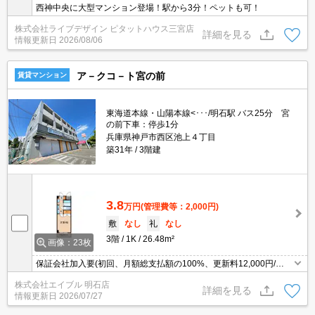
西神中央に大型マンション登場！駅から3分！ペットも可！
株式会社ライブデザイン ピタットハウス三宮店
詳細を見る
情報更新日
2026/08/06
ア－クコ－ト宮の前
賃貸マンション
東海道本線・山陽本線<･･･/明石駅 バス25分 宮
の前下車：停歩1分
兵庫県神戸市西区池上４丁目
築31年
3階建
3.8
万円
(管理費等：2,000円)
敷
なし
礼
なし
3階
1K
26.48m²
画像：23枚
保証会社加入要(初回、月額総支払額の100%、更新料12,000円/
年)。ゆとりのある広さ。エアコン付き。独立洗面台が便利。都市ガ
株式会社エイブル 明石店
ス使用。違約金有（1年未満総賃料2ヶ月、2年未満1ヶ月）。
詳細を見る
情報更新日
2026/07/27