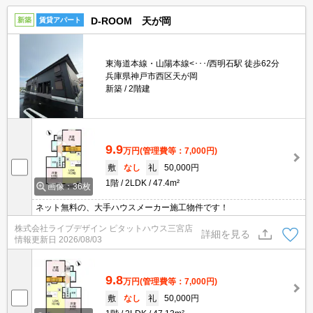
D-ROOM 天が岡
新築
賃貸アパート
東海道本線・山陽本線<･･･/西明石駅 徒歩62分
兵庫県神戸市西区天が岡
新築
2階建
9.9
万円
(管理費等：7,000円)
敷
なし
礼
50,000円
1階
2LDK
47.4m²
画像：36枚
ネット無料の、大手ハウスメーカー施工物件です！
株式会社ライブデザイン ピタットハウス三宮店
詳細を見る
情報更新日
2026/08/03
9.8
万円
(管理費等：7,000円)
敷
なし
礼
50,000円