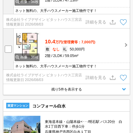
1階
2LDK
47.13m²
画像：36枚
ネット無料の、大手ハウスメーカー施工物件です！
株式会社ライブデザイン ピタットハウス三宮店
詳細を見る
情報更新日
2026/08/03
10.4
万円
(管理費等：7,000円)
敷
なし
礼
50,000円
2階
2LDK
59.05m²
画像：36枚
ネット無料の、大手ハウスメーカー施工物件です！
株式会社ライブデザイン ピタットハウス三宮店
詳細を見る
情報更新日
2026/08/03
残り5件を表示する
コンフォール白水
賃貸マンション
東海道本線・山陽本線<･･･/明石駅 バス20分 白
水1丁目西下車：停歩1分
兵庫県神戸市西区白水１丁目