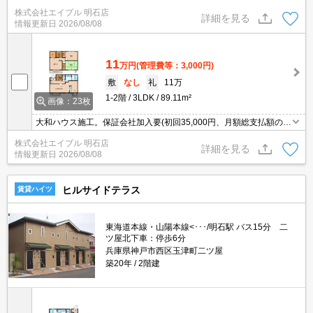
和ハウスのD-room賃貸。追い焚き・エアコン・浴室乾燥機付きで設
株式会社エイブル 明石店
備充実!。一坪タイプのお風呂でゆったり入浴。
詳細を見る
情報更新日
2026/08/08
11
万円
(管理費等：3,000円)
敷
なし
礼
11万
1-2階
3LDK
89.11m²
画像：23枚
大和ハウス施工。保証会社加入要(初回35,000円、月額総支払額の
1％+800円/月)。一坪タイプのお風呂でゆったり入浴。都市ガス使
株式会社エイブル 明石店
用。仲介手数料家賃の0.55ヵ月分。
詳細を見る
情報更新日
2026/08/08
ヒルサイドテラス
賃貸ハイツ
東海道本線・山陽本線<･･･/明石駅 バス15分 二
ツ屋北下車：停歩6分
兵庫県神戸市西区玉津町二ツ屋
築20年
2階建