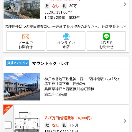
敷
なし
礼
30万
5LDK
131.66m²
1-2階
2階建 築33年
管理物件につき即日審査OK。一戸建てをお望みのあなたへ。住環境をあな
たの目でお確かめください。ワンちゃん、ニャンちゃんも一緒に暮らせま
す。ファミリー層に人気の落ち着いたエリアです。見逃せませんね。
メールで
オンライン
LINEで
お問合せ
来店
お問合せ
マウントック・レオ
賃貸マンション
神戸市営地下鉄北神・西･･･/西神南駅 バス15分
赤羽神社南下車：停歩2分
兵庫県神戸市西区伊川谷町潤和
築21年
2階建
7.7
万円
(管理費等：4,000円)
敷
なし
礼
1ヶ月
1階
2LDK
59.47m²