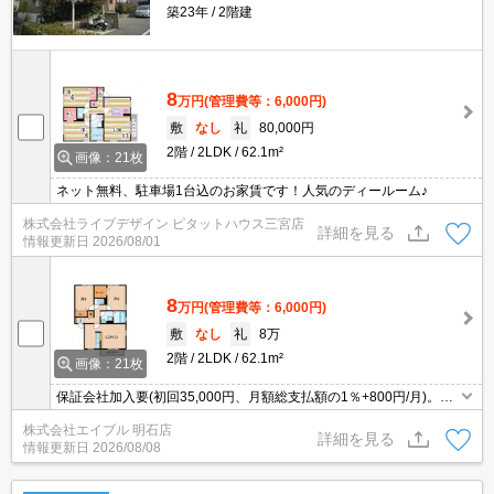
築23年
2階建
8
万円
(管理費等：6,000円)
敷
なし
礼
80,000円
2階
2LDK
62.1m²
画像：21枚
ネット無料、駐車場1台込のお家賃です！人気のディールーム♪
株式会社ライブデザイン ピタットハウス三宮店
詳細を見る
情報更新日
2026/08/01
8
万円
(管理費等：6,000円)
敷
なし
礼
8万
2階
2LDK
62.1m²
画像：21枚
保証会社加入要(初回35,000円、月額総支払額の1％+800円/月)。追
い焚き・エアコン・浴室乾燥機付きで設備充実!。ウォークインクロ
株式会社エイブル 明石店
ーゼット付き。一坪タイプのお風呂でゆったり入浴。
詳細を見る
情報更新日
2026/08/08