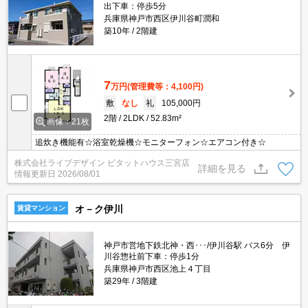
出下車：停歩5分
兵庫県神戸市西区伊川谷町潤和
築10年
2階建
7
万円
(管理費等：4,100円)
敷
なし
礼
105,000円
2階
2LDK
52.83m²
画像：21枚
追炊き機能有☆浴室乾燥機☆モニターフォン☆エアコン付き☆
株式会社ライブデザイン ピタットハウス三宮店
詳細を見る
情報更新日
2026/08/01
オ－ク伊川
賃貸マンション
神戸市営地下鉄北神・西･･･/伊川谷駅 バス6分 伊
川谷惣社前下車：停歩1分
兵庫県神戸市西区池上４丁目
築29年
3階建