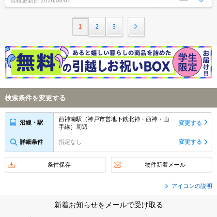
情報更新日
2026/08/07
1
2
3
検索条件を変更する
西神南駅（神戸市営地下鉄北神・西神・山
沿線・駅
変更する
手線）周辺
詳細条件
指定なし
変更する
条件保存
物件新着メール
アイコンの説明
新着お知らせをメールで受け取る