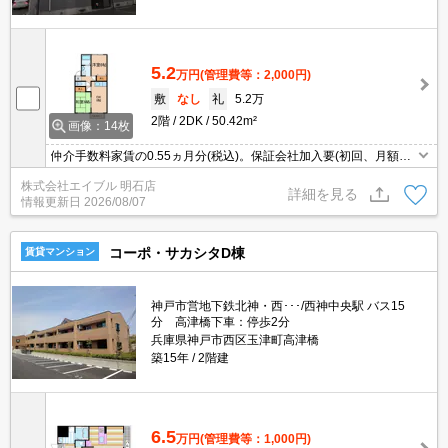
5.2
万円
(管理費等：2,000円)
敷
なし
礼
5.2万
2階
2DK
50.42m²
画像：14枚
仲介手数料家賃の0.55ヵ月分(税込)。保証会社加入要(初回、月額総
支払額の50%、更新料10,000円/年)。賃料口座引落手数料220円/
株式会社エイブル 明石店
月。角部屋をお探しの方に。
詳細を見る
情報更新日
2026/08/07
コーポ・サカシタD棟
賃貸マンション
神戸市営地下鉄北神・西･･･/西神中央駅 バス15
分 高津橋下車：停歩2分
兵庫県神戸市西区玉津町高津橋
築15年
2階建
6.5
万円
(管理費等：1,000円)