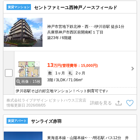
セントファミーユ西神戸ノースフィールド
賃貸マンション
神戸市営地下鉄北神・西･･･/伊川谷駅 徒歩1分
兵庫県神戸市西区前開南町１丁目
築23年
6階建
13
万円
(管理費等：15,000円)
敷
1ヶ月
礼
2ヶ月
3階
3LDK
71.06m²
画像：15枚
伊川谷駅そばの好立地マンション！ペット飼育可です♪
株式会社ライブデザイン ピタットハウス三宮店
詳細を見る
情報更新日
2026/08/05
サンライズ赤羽
賃貸アパート
東海道本線・山陽本線<･･･/明石駅 バス12分 井