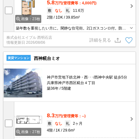
5.8
万円
(管理費等：4,000円)
敷
なし
礼
11.6万
2階
1DK
39.85m²
画像：23枚
築年数を重視したい方に。閑静な住宅街。2口ガスコンロ付。防犯
カメラついてます。インターネット無料。駐車場1台分無料。ちょ
株式会社エイブル 西明石店
っと広めのお部屋をお探しのあなたへ。ぜひお問い合わせくださ
詳細を見る
情報更新日
2026/08/06
い!。
西神糀台ミオ
賃貸マンション
神戸市営地下鉄北神・西･･･/西神中央駅 徒歩5分
兵庫県神戸市西区糀台４丁目
築36年
5階建
8.3
万円
(管理費等：--)
敷
なし
礼
2ヶ月
4階
1K
29.6m²
画像：27枚