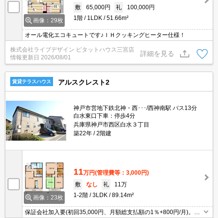
敷
65,000円
礼
100,000円
1階
1LDK
51.66m²
画像：29枚
オール電化エコキュートです♪ＩＨクッキングヒーター仕様！
株式会社ライブデザイン ピタットハウス三宮店
詳細を見る
情報更新日
2026/08/01
アルスクレスト2
賃貸テラスハウス
神戸市営地下鉄北神・西･･･/西神南駅 バス13分
白水東口下車：停歩4分
兵庫県神戸市西区白水３丁目
築22年
2階建
11
万円
(管理費等：3,000円)
敷
なし
礼
11万
1-2階
3LDK
89.14m²
画像：23枚
保証会社加入要(初回35,000円、月額総支払額の1％+800円/月)。大