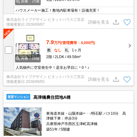
画像：25枚
ハウスメーカー施工！敷地内駐車場有！設備充実！
株式会社ライブデザイン ピタットハウス三宮店
詳細を見る
情報更新日
2026/08/07
7.9
万円
(管理費等：4,000円)
敷
なし
礼
1ヶ月
2階
2LDK
49.58m²
画像：28枚
人気物件に空室発生中！是非お早目に＾0＾♪
株式会社ライブデザイン ピタットハウス三宮店
詳細を見る
情報更新日
2026/08/05
高津橋農住団地A棟
賃貸マンション
東海道本線・山陽本線<･･･/明石駅 バス10分 高
津橋下車：停歩3分
兵庫県神戸市西区玉津町高津橋
築51年
5階建