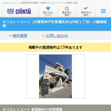
オリエントコート（兵庫県神戸市東灘区）の賃貸マンション･アパート･部屋探し情報
お部屋を探す
気になる
最近見た
保存中の
リスト
物件
条件
沿線・駅から
オリエントコート（兵庫県神戸市東灘区本山中町１丁目）の建物情
住所から
報
家賃相場から
物件概要
お問い合わせ
通勤通学時間から
19
掲載中の賃貸物件は
件あります
物件特集から
不動産会社から
TOP
オリエントコート 賃貸物件の空室情報