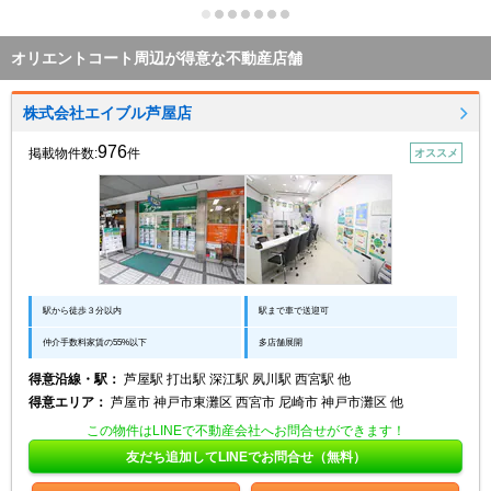
オリエントコート周辺が得意な不動産店舗
株式会社エイブル芦屋店
976
掲載物件数:
件
オススメ
駅から徒歩３分以内
駅まで車で送迎可
仲介手数料家賃の55%以下
多店舗展開
得意沿線・駅：
芦屋駅 打出駅 深江駅 夙川駅 西宮駅 他
得意エリア：
芦屋市 神戸市東灘区 西宮市 尼崎市 神戸市灘区 他
この物件はLINEで不動産会社へお問合せができます！
友だち追加してLINEでお問合せ（無料）