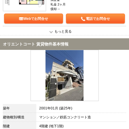
礼金 2ヶ月
償却 --
Webでお問合せ
電話でお問合せ
もっと見る
オリエントコート 賃貸物件基本情報
築年
2001年01月 (築25年)
建物種別/構造
マンション／鉄筋コンクリート造
階建
4階建 (地下1階)