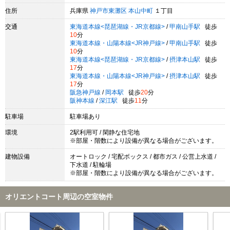
住所
兵庫県
神戸市東灘区
本山中町
１丁目
交通
東海道本線<琵琶湖線・JR京都線>
/
甲南山手駅
徒歩
10
分
東海道本線・山陽本線<JR神戸線>
/
甲南山手駅
徒歩
10
分
東海道本線<琵琶湖線・JR京都線>
/
摂津本山駅
徒歩
17
分
東海道本線・山陽本線<JR神戸線>
/
摂津本山駅
徒歩
17
分
阪急神戸線
/
岡本駅
徒歩
20
分
阪神本線
/
深江駅
徒歩
11
分
駐車場
駐車場あり
環境
2駅利用可 / 閑静な住宅地
※部屋・階数により設備が異なる場合がございます。
建物設備
オートロック / 宅配ボックス / 都市ガス / 公営上水道 /
下水道 / 駐輪場
※部屋・階数により設備が異なる場合がございます。
オリエントコート周辺の空室物件