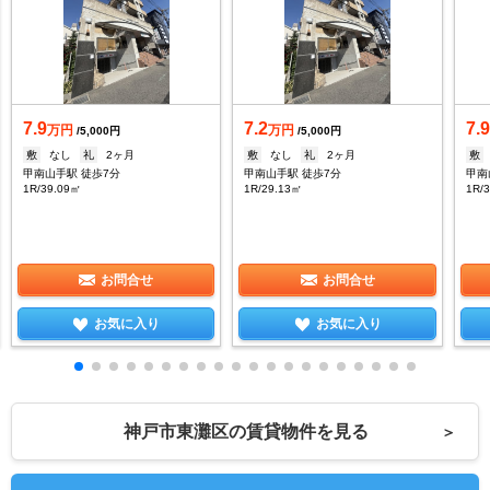
7.9
7.2
7.
万円
万円
/5,000円
/5,000円
敷
なし
礼
2ヶ月
敷
なし
礼
2ヶ月
敷
甲南山手駅 徒歩7分
甲南山手駅 徒歩7分
甲南
1R/39.09㎡
1R/29.13㎡
1R/
お問合せ
お問合せ
お気に入り
お気に入り
神戸市東灘区の賃貸物件を見る
＞