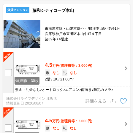
藤和シティコープ本山
賃貸マンション
東海道本線・山陽本線<･･･/摂津本山駅 徒歩1分
兵庫県神戸市東灘区本山中町４丁目
築39年
4階建
4.5
万円
(管理費等：3,000円)
敷
なし
礼
なし
2階
1K
21.66m²
画像：30枚
敷金・礼金なし♪オートロック♪エアコン♪南向き♪防犯カメラ♪
株式会社ライブデザイン 江坂店
詳細を見る
情報更新日
2026/08/07
4.5
万円
(管理費等：3,000円)
敷
なし
礼
なし