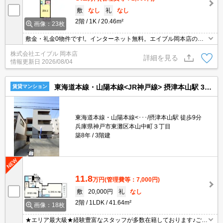
敷
なし
礼
なし
2階
1K
20.46m²
画像：23枚
敷金・礼金0物件です!。インターネット無料。エイブル岡本店の専
属募集物件。ガスコンロ使用可。お料理好きの方に。温水洗浄便座
株式会社エイブル 岡本店
付き。南向きで日当り良好。初期費用・家賃カード払い可。引越指
詳細を見る
情報更新日
2026/08/04
定業者あり。
東海道本線・山陽本線<JR神戸線> 摂津本山駅 3階建 築8年
賃貸マンション
東海道本線・山陽本線<･･･/摂津本山駅 徒歩9分
兵庫県神戸市東灘区本山中町３丁目
築8年
3階建
11.8
万円
(管理費等：7,000円)
敷
20,000円
礼
なし
2階
1LDK
41.64m²
画像：18枚
★エリア最大級★経験豊富なスタッフが多数在籍しております♪ご要