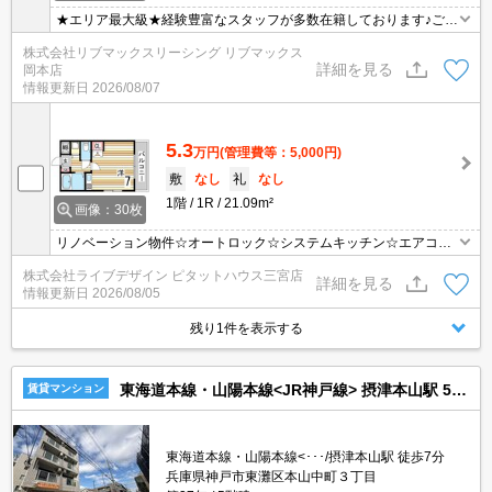
★エリア最大級★経験豊富なスタッフが多数在籍しております♪ご要
望がありましたらお申し付けください！初期費用クレジット支払可
株式会社リブマックスリーシング リブマックス
能！オンライン内覧・オンライン契約等弊社に一度も来店せずとも
詳細を見る
岡本店
問題ありません♪弊社ではネットに掲載されている物件も全てご紹介
情報更新日
2026/08/07
可能になりますので気になる物件は全て申し付けください★
5.3
万円
(管理費等：5,000円)
敷
なし
礼
なし
1階
1R
21.09m²
画像：30枚
リノベーション物件☆オートロック☆システムキッチン☆エアコン
付き☆
株式会社ライブデザイン ピタットハウス三宮店
詳細を見る
情報更新日
2026/08/05
残り1件を表示する
東海道本線・山陽本線<JR神戸線> 摂津本山駅 5階建 築37年
賃貸マンション
東海道本線・山陽本線<･･･/摂津本山駅 徒歩7分
兵庫県神戸市東灘区本山中町３丁目