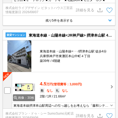
セコム★オートロック★カードキー★宅配BOX★モニターホン★
株式会社ライブデザイン ピタットハウス三宮店
詳細を見る
情報更新日
2026/08/07
残り5件を表示する
東海道本線・山陽本線<JR神戸線> 摂津本山駅 4階建 築39年
賃貸マンション
東海道本線・山陽本線<･･･/摂津本山駅 徒歩4分
兵庫県神戸市東灘区本山中町４丁目
築39年
4階建
4.5
万円
(管理費等：3,000円)
敷
なし
礼
なし
2階
1R
21.66m²
画像：30枚
東海道本線摂津本山駅周辺への引っ越しをお考えなら「藤和シティ
コープ本山」。いかりスーパーマーケット摂津本山駅前店まで340
株式会社プラン・ドゥ・シー SumoSumo元町店
mです。オートロックで管理されており、不審者の侵入を抑止しま
詳細を見る
情報更新日
2026/08/06