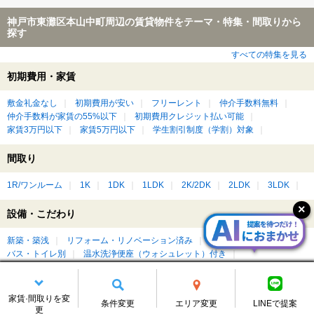
神戸市東灘区本山中町周辺の賃貸物件をテーマ・特集・間取りから
探す
すべての特集を見る
初期費用・家賃
敷金礼金なし
初期費用が安い
フリーレント
仲介手数料無料
仲介手数料が家賃の55%以下
初期費用クレジット払い可能
家賃3万円以下
家賃5万円以下
学生割引制度（学割）対象
間取り
1R/ワンルーム
1K
1DK
1LDK
2K/2DK
2LDK
3LDK
設備・こだわり
新築・築浅
リフォーム・リノベーション済み
デザイナーズ
バス・トイレ別
温水洗浄便座（ウォシュレット）付き
食器洗浄乾燥機（食洗機）付き
カウンターキッチン付き
収納重視
バリアフリー
広いワンルーム
広いリビング・ダイニングがある
ベランダ・バルコニー付き
ルーフバルコニー付き
屋上付き
家賃·間取りを変
条件変更
エリア変更
LINEで提案
ペット可・ペット相談可
楽器相談可
ピアノ相談可
DIY可
更