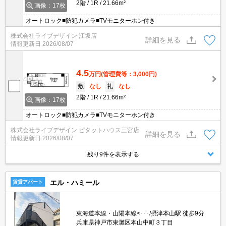
2階
1R
21.66m²
画像：17枚
オートロック■防犯カメラ■TVモニターホン付き
株式会社ライブデザイン 江坂店
詳細を見る
情報更新日
2026/08/07
4.5
万円
(管理費等：3,000円)
敷
なし
礼
なし
2階
1R
21.66m²
画像：17枚
オートロック■防犯カメラ■TVモニターホン付き
株式会社ライブデザイン ピタットハウス三宮店
詳細を見る
情報更新日
2026/08/07
残り9件を表示する
エル・ハミール
賃貸アパート
東海道本線・山陽本線<･･･/摂津本山駅 徒歩9分
兵庫県神戸市東灘区本山中町３丁目