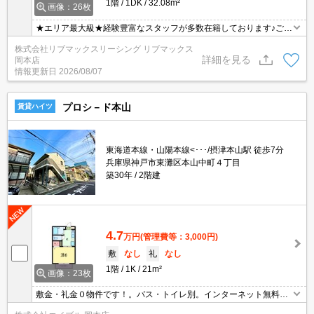
1階
1DK
32.08m²
画像：26枚
★エリア最大級★経験豊富なスタッフが多数在籍しております♪ご要
望がありましたらお申し付けください！初期費用クレジット支払可
株式会社リブマックスリーシング リブマックス
能！オンライン内覧・オンライン契約等弊社に一度も来店せずとも
詳細を見る
岡本店
問題ありません♪弊社ではネットに掲載されている物件も全てご紹介
情報更新日
2026/08/07
可能になりますので気になる物件は全て申し付けください★
プロシ－ド本山
賃貸ハイツ
東海道本線・山陽本線<･･･/摂津本山駅 徒歩7分
兵庫県神戸市東灘区本山中町４丁目
築30年
2階建
4.7
万円
(管理費等：3,000円)
敷
なし
礼
なし
1階
1K
21m²
画像：23枚
敷金・礼金０物件です！。バス・トイレ別。インターネット無料。
キッチンスペースが広め。室内に洗濯機置き場あります。買い物便