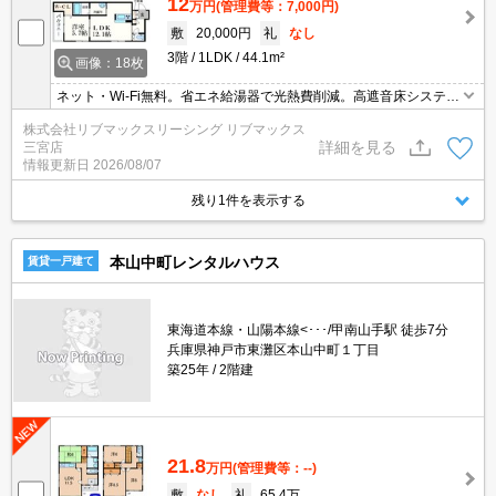
12
万円
(管理費等：7,000円)
敷
20,000円
礼
なし
3階
1LDK
44.1m²
画像：18枚
ネット・Wi-Fi無料。省エネ給湯器で光熱費削減。高遮音床システム
搭載、防音性に優れています。初期費用クレジット支払可能。初期
株式会社リブマックスリーシング リブマックス
費用分割払い相談可能。他社掲載物件もまとめてご紹介可能です。
詳細を見る
三宮店
問合せ当日でもご対応可能。土日祝日は混み合いますのでお早めに
情報更新日
2026/08/07
ご予約ください。
残り1件を表示する
本山中町レンタルハウス
賃貸一戸建て
東海道本線・山陽本線<･･･/甲南山手駅 徒歩7分
兵庫県神戸市東灘区本山中町１丁目
築25年
2階建
21.8
万円
(管理費等：--)
敷
なし
礼
65.4万