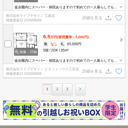
徒歩圏内にスーパー・病院ありますので初めての一人暮らしでも安
心です♪
株式会社ライブデザイン 江坂店
詳細を見る
情報更新日
2026/08/06
6.5
万円
(管理費等：5,000円)
敷
なし
礼
65,000円
5階
2DK
35m²
画像：25枚
徒歩圏内にスーパー・病院ありますので初めての一人暮らしでも安
心です♪
株式会社ライブデザイン ピタットハウス三宮店
詳細を見る
情報更新日
2026/08/06
1
2
3