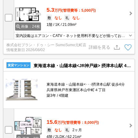
5.3
万円
(管理費等：5,000円)
敷
なし
礼
なし
1階
1K
21.09m²
画像：24枚
室内設備はエアコン・CATV・ネット使用料不要などが揃ってお
り、とても充実しています。収納はシューズボックス・クロゼット
株式会社プラン・ドゥ・シー SumoSumo元町店
など豊富なので、広々と空間を利用することも可能です。セキュリ
詳細を見る
情報更新日
2026/08/02
ティ面は、オートロック・TVインターホンなどを備え付けているの
で安心して暮らせます。魅力も多い賃貸物件はいかがでしょうか。
東海道本線・山陽本線<JR神戸線> 摂津本山駅 4階建 築3年
賃貸マンション
東海道本線・山陽本線<･･･/摂津本山駅 徒歩4分
兵庫県神戸市東灘区本山中町４丁目
築3年
4階建
15.6
万円
(管理費等：8,000円)
敷
なし
礼
2ヶ月
4階
2LDK
62.21m²