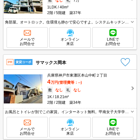
敷
なし
礼
7万
1LDK
40m²
2階
5階建 築37年
角部屋。オートロック。住環境も静かで安心ですよ。システムキッチン。
TVインターホン付き。IH調理器付き。白を基調とした明るい室内。仲介手
数料家賃の0.55ヵ月分。
メールで
オンライン
LINEで
お問合せ
来店
お問合せ
サマックス岡本
PR
賃貸コーポ
兵庫県神戸市東灘区本山中町２丁目
4
万円
(管理費等：--)
敷
なし
礼
なし
1K
18.21m²
2階
2階建 築34年
お風呂とトイレが別でこの家賃。インターネット無料。甲南女子大学学生
様オススメ。敷金・礼金なし。初期費用も家賃も抑えたいあなたにオスス
メ。買い物便利な立地ですよ～!!。画像の家具小物は付いていません。
メールで
オンライン
LINEで
お問合せ
来店
お問合せ