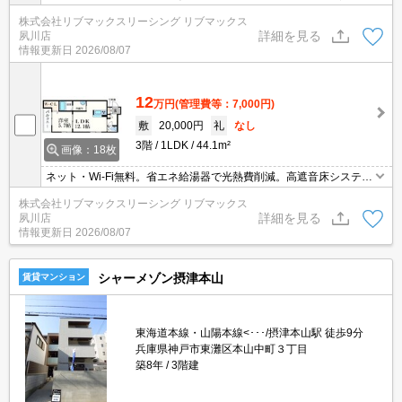
望がありましたらお申し付けください！初期費用クレジット支払可
株式会社リブマックスリーシング リブマックス
能！オンライン内覧・オンライン契約等弊社に一度も来店せずとも
詳細を見る
夙川店
問題ありません♪弊社ではネットに掲載されている物件も全てご紹介
情報更新日
2026/08/07
可能になりますので気になる物件は全て申し付けください★
12
万円
(管理費等：7,000円)
敷
20,000円
礼
なし
3階
1LDK
44.1m²
画像：18枚
ネット・Wi-Fi無料。省エネ給湯器で光熱費削減。高遮音床システム
搭載、防音性に優れています。初期費用クレジット支払可能。初期
株式会社リブマックスリーシング リブマックス
費用分割払い相談可能。他社掲載物件もまとめてご紹介可能です。
詳細を見る
夙川店
問合せ当日でもご対応可能。土日祝日は混み合いますのでお早めに
情報更新日
2026/08/07
ご予約ください。
シャーメゾン摂津本山
賃貸マンション
東海道本線・山陽本線<･･･/摂津本山駅 徒歩9分
兵庫県神戸市東灘区本山中町３丁目
築8年
3階建