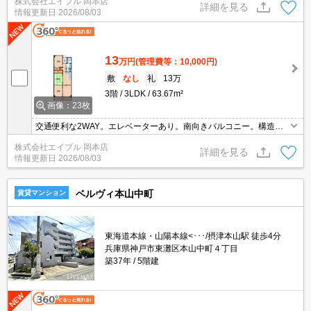
株式会社エイブル 岡本店
辺環境良し!。TVモニターホンで安心生活を!。システムキッチン。
詳細を見る
情報更新日
2026/08/03
13
万円
(管理費等：10,000円)
敷
なし
礼
13万
3階
3LDK
63.67m²
画像：23枚
交通便利な2WAY。エレベーターあり。南向きバルコニー。構造：
鉄骨鉄筋コンクリート・鉄筋コンクリート造。広さ良し!家賃良し!周
株式会社エイブル 岡本店
辺環境良し!。TVモニターホンで安心生活を!。システムキッチン。
詳細を見る
情報更新日
2026/08/03
ベルヴィ本山中町
賃貸マンション
東海道本線・山陽本線<･･･/摂津本山駅 徒歩4分
兵庫県神戸市東灘区本山中町４丁目
築37年
5階建