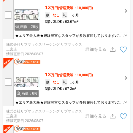
13
万円
(管理費等：10,000円)
敷
なし
礼
1ヶ月
3階
3LDK
63.67m²
画像：26枚
★エリア最大級★経験豊富なスタッフが多数在籍しております♪ご要
望がありましたらお申し付けください！初期費用クレジット支払可
株式会社リブマックスリーシング リブマックス
能！オンライン内覧・オンライン契約等弊社に一度も来店せずとも
詳細を見る
三宮店
問題ありません♪弊社ではネットに掲載されている物件も全てご紹介
情報更新日
2026/08/07
可能になりますので気になる物件は全て申し付けください★
13
万円
(管理費等：10,000円)
敷
なし
礼
1ヶ月
3階
3LDK
67.3m²
画像：6枚
★エリア最大級★経験豊富なスタッフが多数在籍しております♪ご要
望がありましたらお申し付けください！初期費用クレジット支払可
株式会社リブマックスリーシング リブマックス
能！オンライン内覧・オンライン契約等弊社に一度も来店せずとも
詳細を見る
三宮店
問題ありません♪弊社ではネットに掲載されている物件も全てご紹介
情報更新日
2026/08/07
可能になりますので気になる物件は全て申し付けください★