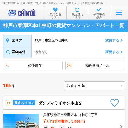
神戸市東灘区本山中町の賃貸・不動産情報で賃貸マンション・賃貸アパートなど賃貸物件の部屋探し
お部屋を探す
気になる
最近見た
保存中の
リスト
物件
条件
沿線・駅から
神戸市東灘区本山中町の賃貸マンション・アパート一覧
住所から
家賃相場から
神戸市東灘区本山中町
変更する
エリア
通勤通学時間から
詳細条件
指定なし
変更する
物件特集から
条件保存
物件新着メール
不動産会社から
TOP
165
件
ダンディライオン本山２
PR
賃貸マンション
兵庫県神戸市東灘区本山中町２丁目
7
万円
(管理費等：5,000円)