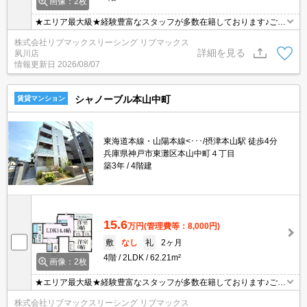
画像：2枚
★エリア最大級★経験豊富なスタッフが多数在籍しております♪ご要
望がありましたらお申し付けください！初期費用クレジット支払可
株式会社リブマックスリーシング リブマックス
能！オンライン内覧・オンライン契約等弊社に一度も来店せずとも
詳細を見る
夙川店
問題ありません♪弊社ではネットに掲載されている物件も全てご紹介
情報更新日
2026/08/07
可能になりますので気になる物件は全て申し付けください★
シャノーブル本山中町
賃貸マンション
東海道本線・山陽本線<･･･/摂津本山駅 徒歩4分
兵庫県神戸市東灘区本山中町４丁目
築3年
4階建
15.6
万円
(管理費等：8,000円)
敷
なし
礼
2ヶ月
4階
2LDK
62.21m²
画像：2枚
★エリア最大級★経験豊富なスタッフが多数在籍しております♪ご要
望がありましたらお申し付けください！初期費用クレジット支払可
株式会社リブマックスリーシング リブマックス
能！オンライン内覧・オンライン契約等弊社に一度も来店せずとも