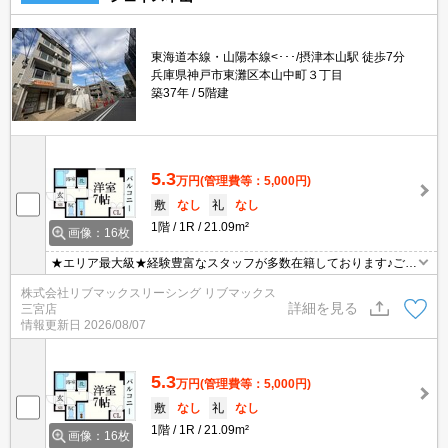
東海道本線・山陽本線<･･･/摂津本山駅 徒歩7分
兵庫県神戸市東灘区本山中町３丁目
築37年
5階建
5.3
万円
(管理費等：5,000円)
敷
なし
礼
なし
1階
1R
21.09m²
画像：16枚
★エリア最大級★経験豊富なスタッフが多数在籍しております♪ご要
望がありましたらお申し付けください！初期費用クレジット支払可
株式会社リブマックスリーシング リブマックス
能！オンライン内覧・オンライン契約等弊社に一度も来店せずとも
詳細を見る
三宮店
問題ありません♪弊社ではネットに掲載されている物件も全てご紹介
情報更新日
2026/08/07
可能になりますので気になる物件は全て申し付けください★
5.3
万円
(管理費等：5,000円)
敷
なし
礼
なし
1階
1R
21.09m²
画像：16枚