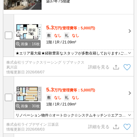
築37年
5階建
5.3
万円
(管理費等：5,000円)
敷
なし
礼
なし
1階
1R
21.09m²
画像：16枚
★エリア最大級★経験豊富なスタッフが多数在籍しております♪ご要
望がありましたらお申し付けください！初期費用クレジット支払可
株式会社リブマックスリーシング リブマックス
能！オンライン内覧・オンライン契約等弊社に一度も来店せずとも
詳細を見る
夙川店
問題ありません♪弊社ではネットに掲載されている物件も全てご紹介
情報更新日
2026/08/07
可能になりますので気になる物件は全て申し付けください★
5.3
万円
(管理費等：5,000円)
敷
なし
礼
なし
1階
1R
21.09m²
画像：30枚
リノベーション物件☆オートロック☆システムキッチン☆エアコン
付き☆
株式会社ライブデザイン 江坂店
詳細を見る
情報更新日
2026/08/03