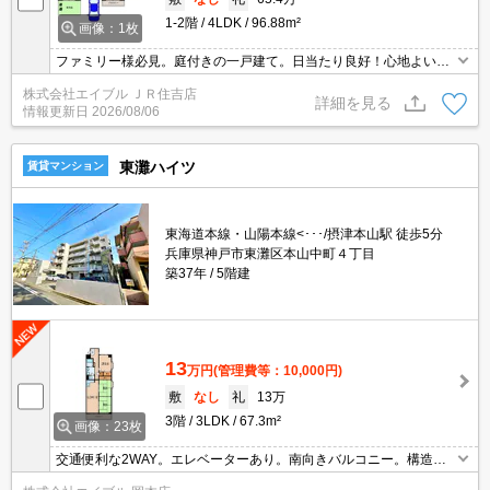
1-2階
4LDK
96.88m²
画像：1枚
ファミリー様必見。庭付きの一戸建て。日当たり良好！心地よい室
内環境！。広々リビングがいいですね。トイレ2ヶ所あり。本山第
株式会社エイブル ＪＲ住吉店
三小学校区(160m)。仲介手数料家賃の0.55ヵ月分。ぜひお問合せく
詳細を見る
情報更新日
2026/08/06
ださい。
東灘ハイツ
賃貸マンション
東海道本線・山陽本線<･･･/摂津本山駅 徒歩5分
兵庫県神戸市東灘区本山中町４丁目
築37年
5階建
13
万円
(管理費等：10,000円)
敷
なし
礼
13万
3階
3LDK
67.3m²
画像：23枚
交通便利な2WAY。エレベーターあり。南向きバルコニー。構造：
鉄骨鉄筋コンクリート・鉄筋コンクリート造。広さ良し!家賃良し!周