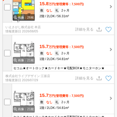
15.8
万円
(管理費等：7,500円)
敷
なし
礼
2ヶ月
2階
2LDK
56.31m²
画像：26枚
いえさがし株式会社 本店
詳細を見る
情報更新日
2026/08/05
15.7
万円
(管理費等：7,500円)
敷
なし
礼
2ヶ月
1階
2LDK
54.81m²
画像：21枚
セコム★オートロック★カードキー★宅配BOX★モニターホン★
株式会社ライブデザイン 江坂店
詳細を見る
情報更新日
2026/07/29
15.7
万円
(管理費等：7,500円)
敷
なし
礼
2ヶ月
1階
2LDK
54.81m²
画像：21枚