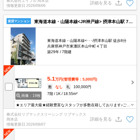
株式会社エイブル 岡本店
利な立地ですよ～!!。初期費用・家賃カード払い可。
詳細を見る
情報更新日
2026/08/06
東海道本線・山陽本線<JR神戸線> 摂津本山駅 7階建 築29年
賃貸マンション
東海道本線・山陽本線<･･･/摂津本山駅 徒歩8分
兵庫県神戸市東灘区本山中町４丁目
築29年
7階建
5.1
万円
(管理費等：5,000円)
敷
なし
礼
100,000円
7階
1K
18.55m²
画像：19枚
★エリア最大級★経験豊富なスタッフが多数在籍しております♪ご要
望がありましたらお申し付けください！初期費用クレジット支払可
株式会社リブマックスリーシング リブマックス
能！オンライン内覧・オンライン契約等弊社に一度も来店せずとも
詳細を見る
岡本店
問題ありません♪弊社ではネットに掲載されている物件も全てご紹介
情報更新日
2026/08/07
可能になりますので気になる物件は全て申し付けください★