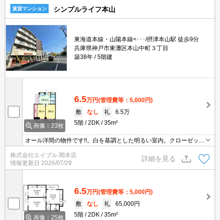
チン付き。
シンプルライフ本山
賃貸マンション
東海道本線・山陽本線<･･･/摂津本山駅 徒歩9分
兵庫県神戸市東灘区本山中町３丁目
築38年
5階建
6.5
万円
(管理費等：5,000円)
敷
なし
礼
6.5万
5階
2DK
35m²
画像：23枚
オール洋間の物件です!!。白を基調とした明るい室内。クローゼット
が大きく、たっぷり収納がうれしいね。ベランダに洗濯機置場あ
株式会社エイブル 岡本店
り。単身からカップルまで。住宅街に立地。買い物便利な立地です
詳細を見る
情報更新日
2026/07/29
よ～!!。
6.5
万円
(管理費等：5,000円)
敷
なし
礼
65,000円
5階
2DK
35m²
画像：25枚