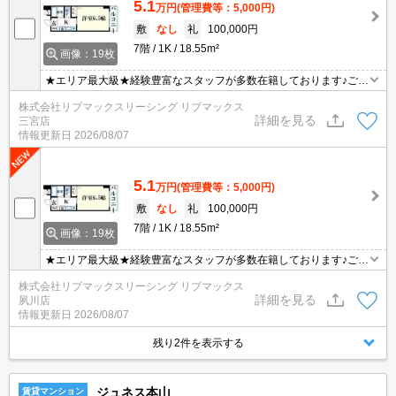
5.1
万円
(管理費等：5,000円)
敷
なし
礼
100,000円
7階
1K
18.55m²
画像：19枚
★エリア最大級★経験豊富なスタッフが多数在籍しております♪ご要
望がありましたらお申し付けください！初期費用クレジット支払可
株式会社リブマックスリーシング リブマックス
能！オンライン内覧・オンライン契約等弊社に一度も来店せずとも
詳細を見る
三宮店
問題ありません♪弊社ではネットに掲載されている物件も全てご紹介
情報更新日
2026/08/07
可能になりますので気になる物件は全て申し付けください★
5.1
万円
(管理費等：5,000円)
敷
なし
礼
100,000円
7階
1K
18.55m²
画像：19枚
★エリア最大級★経験豊富なスタッフが多数在籍しております♪ご要
望がありましたらお申し付けください！初期費用クレジット支払可
株式会社リブマックスリーシング リブマックス
能！オンライン内覧・オンライン契約等弊社に一度も来店せずとも
詳細を見る
夙川店
問題ありません♪弊社ではネットに掲載されている物件も全てご紹介
情報更新日
2026/08/07
可能になりますので気になる物件は全て申し付けください★
残り2件を表示する
ジュネス本山
賃貸マンション