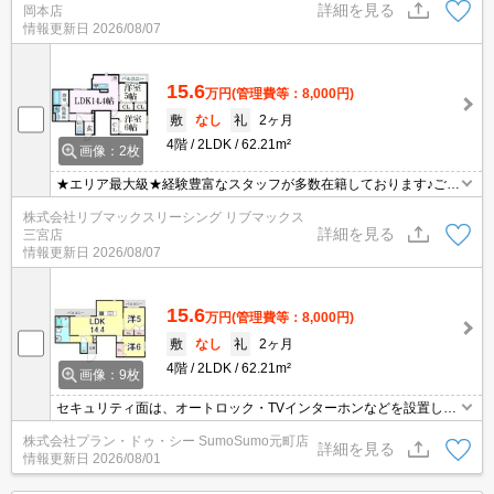
詳細を見る
岡本店
問題ありません♪弊社ではネットに掲載されている物件も全てご紹介
情報更新日
2026/08/07
可能になりますので気になる物件は全て申し付けください★
15.6
万円
(管理費等：8,000円)
敷
なし
礼
2ヶ月
4階
2LDK
62.21m²
画像：2枚
★エリア最大級★経験豊富なスタッフが多数在籍しております♪ご要
望がありましたらお申し付けください！初期費用クレジット支払可
株式会社リブマックスリーシング リブマックス
能！オンライン内覧・オンライン契約等弊社に一度も来店せずとも
詳細を見る
三宮店
問題ありません♪弊社ではネットに掲載されている物件も全てご紹介
情報更新日
2026/08/07
可能になりますので気になる物件は全て申し付けください★
15.6
万円
(管理費等：8,000円)
敷
なし
礼
2ヶ月
4階
2LDK
62.21m²
画像：9枚
セキュリティ面は、オートロック・TVインターホンなどを設置して
いるので安全面でも優れております。料理中や就寝中のように荷物
株式会社プラン・ドゥ・シー SumoSumo元町店
を直接受け取れないときは、後で宅配ボックスから受け取ることが
詳細を見る
情報更新日
2026/08/01
できます。室内設備は洗面所独立・浴室乾燥機など大変充実してお
ります。扱いやすい材質が使われ抗菌性に優れているシステムキッ