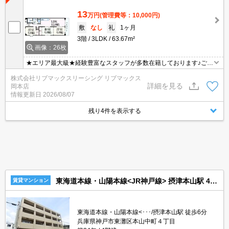
13
万円
(管理費等：10,000円)
敷
なし
礼
1ヶ月
3階
3LDK
63.67m²
画像：26枚
★エリア最大級★経験豊富なスタッフが多数在籍しております♪ご要
望がありましたらお申し付けください！初期費用クレジット支払可
株式会社リブマックスリーシング リブマックス
能！オンライン内覧・オンライン契約等弊社に一度も来店せずとも
詳細を見る
岡本店
問題ありません♪弊社ではネットに掲載されている物件も全てご紹介
情報更新日
2026/08/07
可能になりますので気になる物件は全て申し付けください★
残り4件を表示する
東海道本線・山陽本線<JR神戸線> 摂津本山駅 4階建 築24年
賃貸マンション
東海道本線・山陽本線<･･･/摂津本山駅 徒歩6分
兵庫県神戸市東灘区本山中町４丁目