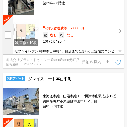
築29年
2階建
5
万円
(管理費等：2,000円)
敷
なし
礼
なし
1階
1K
20m²
画像：10枚
セブンイレブン 神戸本山中町4丁目店まで徒歩6分と近場にコンビニ
があるのもポイント。来客時にはTVインターホンで訪問者の顔を確
株式会社プラン・ドゥ・シー SumoSumo元町店
認することができます。化粧品や洗面道具といった小物をまとめて
詳細を見る
情報更新日
2026/08/07
収納できる独立洗面台を採用しています。駐輪場付きの物件です。
グレイスコート本山中町
賃貸アパート
東海道本線・山陽本線<･･･/摂津本山駅 徒歩12分
兵庫県神戸市東灘区本山中町２丁目
築8年
3階建