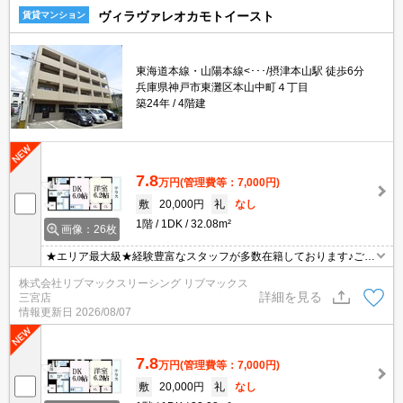
ヴィラヴァレオカモトイースト
賃貸マンション
東海道本線・山陽本線<･･･/摂津本山駅 徒歩6分
兵庫県神戸市東灘区本山中町４丁目
築24年
4階建
7.8
万円
(管理費等：7,000円)
敷
20,000円
礼
なし
1階
1DK
32.08m²
画像：26枚
★エリア最大級★経験豊富なスタッフが多数在籍しております♪ご要
望がありましたらお申し付けください！初期費用クレジット支払可
株式会社リブマックスリーシング リブマックス
能！オンライン内覧・オンライン契約等弊社に一度も来店せずとも
詳細を見る
三宮店
問題ありません♪弊社ではネットに掲載されている物件も全てご紹介
情報更新日
2026/08/07
可能になりますので気になる物件は全て申し付けください★
7.8
万円
(管理費等：7,000円)
敷
20,000円
礼
なし