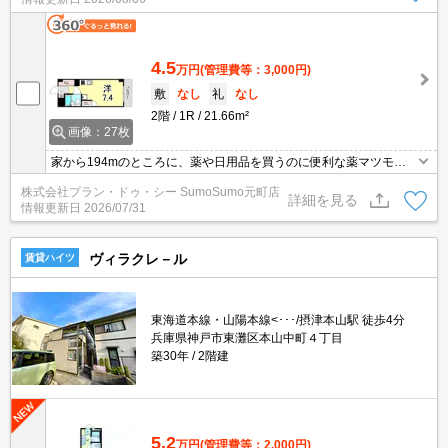
す。室内設備はエアコン・BSなどが揃っているので、快適に過ごし
やすいお部屋になります。
4.5
万円
(管理費等：3,000円)
敷
なし
礼
なし
2階
1R
21.66m²
画像：27枚
家から194mのところに、薬や日用品を買うのに便利な薬マツモト
キヨシ 摂津本山駅店があります。セキュリティ面は、オートロッ
株式会社プラン・ドゥ・シー SumoSumo元町店
ク・TVインターホンなど充実しているので、防犯対策もばっちりで
詳細を見る
情報更新日
2026/07/31
す。収納はクロゼット・シューズボックスなど豊富なので、衣類や
履き物の整理がしやすく便利です。
ヴィラクレ－ル
賃貸ハイツ
東海道本線・山陽本線<･･･/摂津本山駅 徒歩4分
兵庫県神戸市東灘区本山中町４丁目
築30年
2階建
5.2
万円
(管理費等：2,000円)