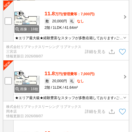
11.8
万円
(管理費等：7,000円)
敷
20,000円
礼
なし
2階
1LDK
41.64m²
画像：18枚
★エリア最大級★経験豊富なスタッフが多数在籍しております♪ご要
望がありましたらお申し付けください！初期費用クレジット支払可
株式会社リブマックスリーシング リブマックス
能！オンライン内覧・オンライン契約等弊社に一度も来店せずとも
詳細を見る
三宮店
問題ありません♪弊社ではネットに掲載されている物件も全てご紹介
情報更新日
2026/08/07
可能になりますので気になる物件は全て申し付けください★
11.8
万円
(管理費等：7,000円)
敷
20,000円
礼
なし
2階
1LDK
41.64m²
画像：18枚
★エリア最大級★経験豊富なスタッフが多数在籍しております♪ご要
望がありましたらお申し付けください！初期費用クレジット支払可
株式会社リブマックスリーシング リブマックス
能！オンライン内覧・オンライン契約等弊社に一度も来店せずとも
詳細を見る
岡本店
問題ありません♪弊社ではネットに掲載されている物件も全てご紹介
情報更新日
2026/08/07
可能になりますので気になる物件は全て申し付けください★