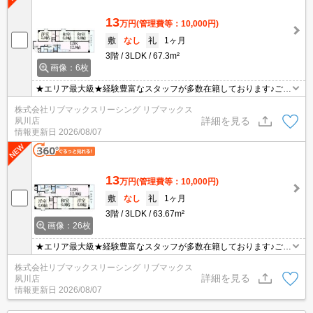
13
万円
(管理費等：10,000円)
敷
なし
礼
1ヶ月
3階
3LDK
67.3m²
画像：6枚
★エリア最大級★経験豊富なスタッフが多数在籍しております♪ご要
望がありましたらお申し付けください！初期費用クレジット支払可
株式会社リブマックスリーシング リブマックス
能！オンライン内覧・オンライン契約等弊社に一度も来店せずとも
詳細を見る
夙川店
問題ありません♪弊社ではネットに掲載されている物件も全てご紹介
情報更新日
2026/08/07
可能になりますので気になる物件は全て申し付けください★
13
万円
(管理費等：10,000円)
敷
なし
礼
1ヶ月
3階
3LDK
63.67m²
画像：26枚
★エリア最大級★経験豊富なスタッフが多数在籍しております♪ご要
望がありましたらお申し付けください！初期費用クレジット支払可
株式会社リブマックスリーシング リブマックス
能！オンライン内覧・オンライン契約等弊社に一度も来店せずとも
詳細を見る
夙川店
問題ありません♪弊社ではネットに掲載されている物件も全てご紹介
情報更新日
2026/08/07
可能になりますので気になる物件は全て申し付けください★