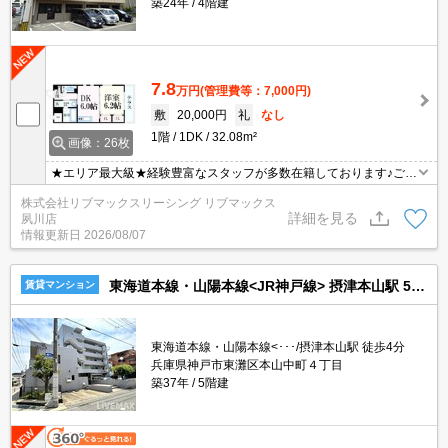
築24年
4階建
7.8
万円
(管理費等：7,000円)
敷
20,000円
礼
なし
1階
1DK
32.08m²
画像：26枚
★エリア最大級★経験豊富なスタッフが多数在籍しております♪ご要
望がありましたらお申し付けください！初期費用クレジット支払可
株式会社リブマックスリーシング リブマックス
能！オンライン内覧・オンライン契約等弊社に一度も来店せずとも
詳細を見る
夙川店
問題ありません♪弊社ではネットに掲載されている物件も全てご紹介
情報更新日
2026/08/07
可能になりますので気になる物件は全て申し付けください★
東海道本線・山陽本線<JR神戸線> 摂津本山駅 5階建 築37年
賃貸マンション
東海道本線・山陽本線<･･･/摂津本山駅 徒歩4分
兵庫県神戸市東灘区本山中町４丁目
築37年
5階建