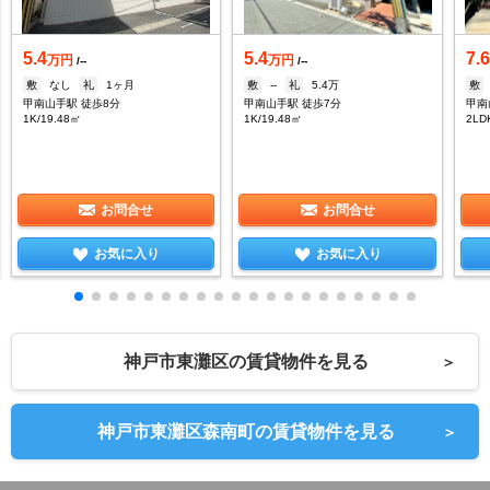
5.4
5.4
7.
万円
万円
/--
/--
敷
なし
礼
1ヶ月
敷
--
礼
5.4万
敷
甲南山手駅 徒歩8分
甲南山手駅 徒歩7分
甲南
1K/19.48㎡
1K/19.48㎡
2LD
お問合せ
お問合せ
お気に入り
お気に入り
神戸市東灘区の賃貸物件を見る
＞
神戸市東灘区森南町の賃貸物件を見る
＞