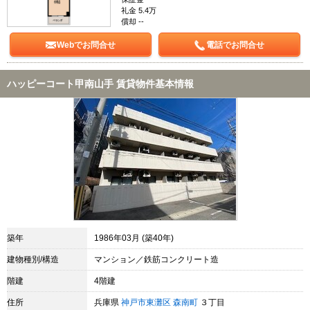
礼金 5.4万
償却 --
Webでお問合せ
電話でお問合せ
ハッピーコート甲南山手 賃貸物件基本情報
築年
1986年03月 (築40年)
建物種別/構造
マンション／鉄筋コンクリート造
階建
4階建
住所
兵庫県
神戸市東灘区
森南町
３丁目