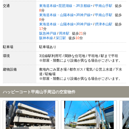
交通
東海道本線<琵琶湖線・JR京都線>
/
甲南山手駅
徒歩
8
分
東海道本線・山陽本線<JR神戸線>
/
甲南山手駅
徒歩
8
分
東海道本線・山陽本線<JR神戸線>
/
摂津本山駅
徒歩
17
分
阪急神戸線
/
岡本駅
徒歩
21
分
阪神本線
/
深江駅
徒歩
10
分
駐車場
駐車場あり
環境
3沿線駅利用可 / 閑静な住宅地 / 平坦地 / 駅まで平坦
※部屋・階数により設備が異なる場合がございます。
建物設備
敷地内ごみ置き場 / 都市ガス / 電気 / 公営上水道 / 下水
道 / 駐輪場
※部屋・階数により設備が異なる場合がございます。
ハッピーコート甲南山手周辺の空室物件