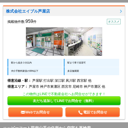
株式会社エイブル芦屋店
959
掲載物件数:
件
オススメ
駅から徒歩３分以内
駅まで車で送迎可
仲介手数料家賃の55%以下
多店舗展開
得意沿線・駅：
芦屋駅 打出駅 深江駅 夙川駅 西宮駅 他
得意エリア：
芦屋市 神戸市東灘区 西宮市 尼崎市 神戸市灘区 他
この物件はLINEで不動産会社へお問合せができます！
友だち追加してLINEでお問合せ（無料）
Webでお問合せ
電話でお問合せ