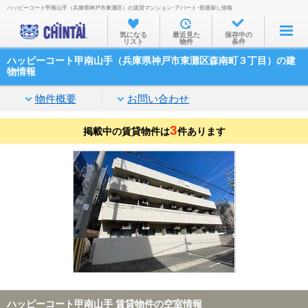
ハッピーコート甲南山手（兵庫県神戸市東灘区）の賃貸マンション･アパート･部屋探し情報
お部屋を探す
気になる
最近見た
保存中の
リスト
物件
条件
沿線・駅から
ハッピーコート甲南山手（兵庫県神戸市東灘区森南町３丁目）の建
住所から
物情報
家賃相場から
物件概要
お問い合わせ
通勤通学時間から
3
掲載中の賃貸物件は
件あります
物件特集から
不動産会社から
TOP
ハッピーコート甲南山手 賃貸物件の空室情報